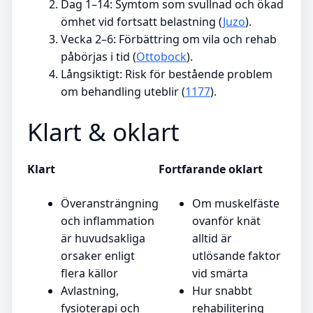
Dag 1–14
: Symtom som svullnad och ökad
ömhet vid fortsatt belastning (
Juzo
).
Vecka 2–6
: Förbättring om vila och rehab
påbörjas i tid (
Ottobock
).
Långsiktigt
: Risk för bestående problem
om behandling uteblir (
1177
).
Klart & oklart
Klart
Fortfarande oklart
Överansträngning
Om muskelfäste
och inflammation
ovanför knät
är huvudsakliga
alltid är
orsaker enligt
utlösande faktor
flera källor
vid smärta
Avlastning,
Hur snabbt
fysioterapi och
rehabilitering