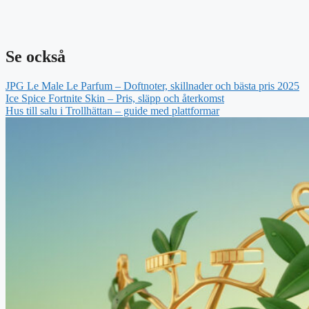
Se också
JPG Le Male Le Parfum – Doftnoter, skillnader och bästa pris 2025
Ice Spice Fortnite Skin – Pris, släpp och återkomst
Hus till salu i Trollhättan – guide med plattformar