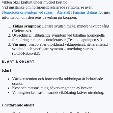
vikten ökar kraftigt under mycket kort tid.
Vid misstanke om hormonellt relaterade symtom, se även
Neurologiska symtom vid stress – Återställ Hjärnans Balans
för mer
information om stressens påverkan på kroppen.
Tidiga symptom:
Lättare svullen mage, mindre viktuppgång
(Referm.se).
Utveckling:
Tilltagande symptom vid bihållna hormonella
förändringar eller kostintoleranser (Testmottagningen.se).
Varning:
Snabb eller oförklarad viktuppgång, generaliserad
svullnad och ytterligare symtom – utredning startas
(UCR/Rikssvikt).
KLART & OKLART
Klart
Vätskeretention och hormonella rubbningar är bekräftade
orsaker.
Kost och matsmältning påverkar graden av besvär.
Varningstecken såsom snabb viktökning kräver utredning.
Fortfarande oklart