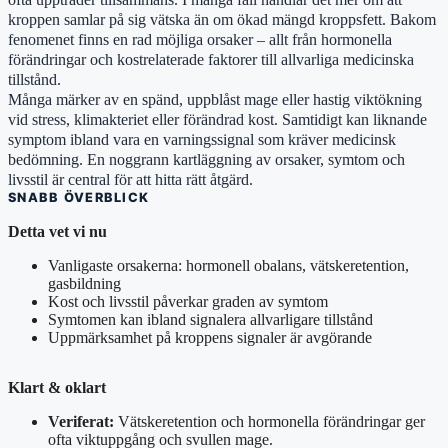
kroppen samlar på sig vätska än om ökad mängd kroppsfett. Bakom
fenomenet finns en rad möjliga orsaker – allt från hormonella
förändringar och kostrelaterade faktorer till allvarliga medicinska
tillstånd.
Många märker av en spänd, uppblåst mage eller hastig viktökning
vid stress, klimakteriet eller förändrad kost. Samtidigt kan liknande
symptom ibland vara en varningssignal som kräver medicinsk
bedömning. En noggrann kartläggning av orsaker, symtom och
livsstil är central för att hitta rätt åtgärd.
SNABB ÖVERBLICK
Detta vet vi nu
Vanligaste orsakerna: hormonell obalans, vätskeretention,
gasbildning
Kost och livsstil påverkar graden av symtom
Symtomen kan ibland signalera allvarligare tillstånd
Uppmärksamhet på kroppens signaler är avgörande
Klart & oklart
Veriferat:
Vätskeretention och hormonella förändringar ger
ofta viktuppgång och svullen mage.