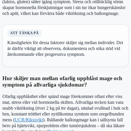
(laktos, gluten) sätter igång symptom. Stress och otillräcklig sömn
skapar hormonella förskjutningar som i sin tur ökar hungerskänslor
och aptit, vilket kan förvärra både viktökning och ballongmage.
ATT TÄNKA PÅ
Känsligheten för dessa faktorer skiljer sig mellan individer. Det
är därför viktigt att observera, dokumentera och söka stöd vid
återkommande eller progressiva symptom.
Hur skiljer man mellan ofarlig uppblåst mage och
symptom på allvarliga sjukdomar?
Ofarlig uppblåsthet eller spänd mage förekommer oftast efter viss
mat, stress eller vid hormonella skiften. Allvarliga tecken kan vara
snabb viktökning (över 2 kg på tre dagar), uttalad svullnad i buk och
ben, konstant trötthet eller nytillkomna symtom som oregelbunden
mens (
UCR/Rikssvikt
). Ihållande ballongmage kan i sällsynta fall
bero på hjärtsvikt, njurproblem eller tumörsjukdom – då ska läkare