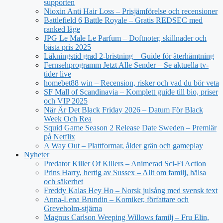
supporten
Nioxin Anti Hair Loss – Prisjämförelse och recensioner
Battlefield 6 Battle Royale – Gratis REDSEC med
ranked läge
JPG Le Male Le Parfum – Doftnoter, skillnader och
bästa pris 2025
Läkningstid grad 2-bristning – Guide för återhämtning
Fernsehprogramm Jetzt Alle Sender – Se aktuella tv-
tider live
homebet88 win – Recension, risker och vad du bör veta
SF Mall of Scandinavia – Komplett guide till bio, priser
och VIP 2025
När Är Det Black Friday 2026 – Datum För Black
Week Och Rea
Squid Game Season 2 Release Date Sweden – Premiär
på Netflix
A Way Out – Plattformar, ålder grän och gameplay
Nyheter
Predator Killer Of Killers – Animerad Sci-Fi Action
Prins Harry, hertig av Sussex – Allt om familj, hälsa
och säkerhet
Freddy Kalas Hey Ho – Norsk julsång med svensk text
Anna-Lena Brundin – Komiker, författare och
Greveholm-stjärna
Magnus Carlson Weeping Willows familj – Fru Elin,