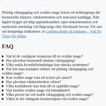
Plötslig viktuppgång och svullen mage kräver ett helhetsgrepp där
hormonella faktorer, vätskeretention och matvanor kartläggs. Rätt
åtgärd bygger på tidig uppmärksamhet, egen dokumentation och
medicinsk utredning vid långvariga eller förvärrade besvär. För mer
om kroppsliga indikatorer, se
Lodräta ränder på naglarna – Vad De
Visar Om Hälsa
.
FAQ
Vad är de vanligaste orsakerna till en svullen mage?
Hur påverkar hormonell obalans viktuppgång?
Vilka enkla livsstilsförändringar kan minska symtomen?
När bör man kontakta vården vid plötslig viktuppgång och
svullen mage?
Kan svullen mage vara ett tecken på cancer?
Hur påverkar vätskeretention vikten?
Vilka kostfaktorer kan leda till en uppblåst mage?
Vad innebär svullen mage vid klimakteriet?
Vilka prover tas vid snabb viktuppgång och svullen mage?
Vilket är det viktigaste husmorstipset vid svullen mage?