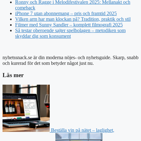
Ronny och Ragge i Melodifestivalen 2025: Mellanakt och
comeback
iPhone 7 utan abonnemang – pris och framtid 2025
Vilken arm har man klockan på? Tradition, praktik och stil
Filmer med Sunny Sandler – komplett filmografi 2025
Så testar oberoende sajter spelbolagen – metodiken som
skyddar dig som konsument
nyhetssnack.se är din moderna nöjes- och nyhetsguide. Skarp, snabb
och kurerad för det som betyder något just nu.
Läs mer
Beställa vin på nätet – laglighet,