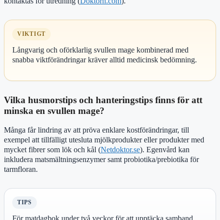
kontaktas för utredning (
Doktorn.com
).
VIKTIGT
Långvarig och oförklarlig svullen mage kombinerad med
snabba viktförändringar kräver alltid medicinsk bedömning.
Vilka husmorstips och hanteringstips finns för att
minska en svullen mage?
Många får lindring av att pröva enklare kostförändringar, till
exempel att tillfälligt utesluta mjölkprodukter eller produkter med
mycket fibrer som lök och kål (
Netdoktor.se
). Egenvård kan
inkludera matsmältningsenzymer samt probiotika/prebiotika för
tarmfloran.
TIPS
För matdagbok under två veckor för att upptäcka samband