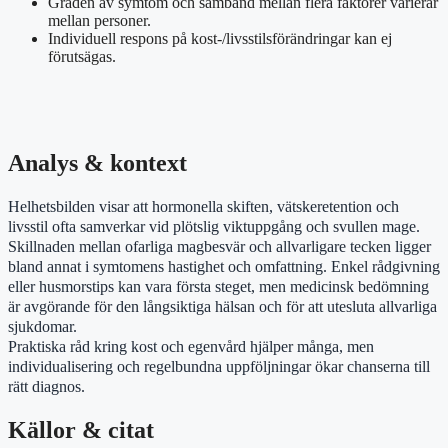
Graden av symtom och samband mellan flera faktorer varierar
mellan personer.
Individuell respons på kost-/livsstilsförändringar kan ej
förutsägas.
Analys & kontext
Helhetsbilden visar att hormonella skiften, vätskeretention och
livsstil ofta samverkar vid plötslig viktuppgång och svullen mage.
Skillnaden mellan ofarliga magbesvär och allvarligare tecken ligger
bland annat i symtomens hastighet och omfattning. Enkel rådgivning
eller husmorstips kan vara första steget, men medicinsk bedömning
är avgörande för den långsiktiga hälsan och för att utesluta allvarliga
sjukdomar.
Praktiska råd kring kost och egenvård hjälper många, men
individualisering och regelbundna uppföljningar ökar chanserna till
rätt diagnos.
Källor & citat