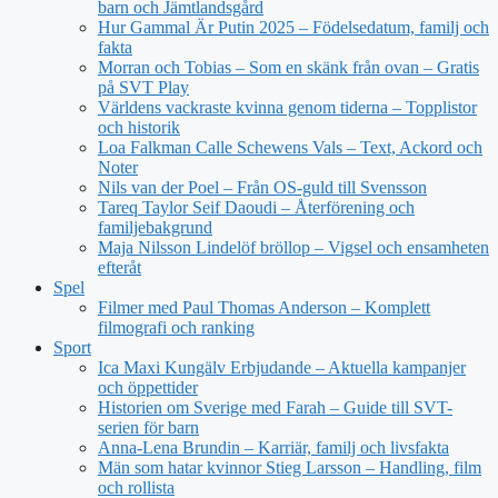
barn och Jämtlandsgård
Hur Gammal Är Putin 2025 – Födelsedatum, familj och
fakta
Morran och Tobias – Som en skänk från ovan – Gratis
på SVT Play
Världens vackraste kvinna genom tiderna – Topplistor
och historik
Loa Falkman Calle Schewens Vals – Text, Ackord och
Noter
Nils van der Poel – Från OS-guld till Svensson
Tareq Taylor Seif Daoudi – Återförening och
familjebakgrund
Maja Nilsson Lindelöf bröllop – Vigsel och ensamheten
efteråt
Spel
Filmer med Paul Thomas Anderson – Komplett
filmografi och ranking
Sport
Ica Maxi Kungälv Erbjudande – Aktuella kampanjer
och öppettider
Historien om Sverige med Farah – Guide till SVT-
serien för barn
Anna-Lena Brundin – Karriär, familj och livsfakta
Män som hatar kvinnor Stieg Larsson – Handling, film
och rollista