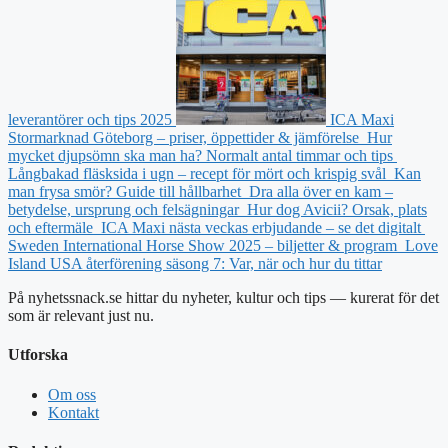
leverantörer och tips 2025
ICA Maxi
Stormarknad Göteborg – priser, öppettider & jämförelse
Hur
mycket djupsömn ska man ha? Normalt antal timmar och tips
Långbakad fläsksida i ugn – recept för mört och krispig svål
Kan
man frysa smör? Guide till hållbarhet
Dra alla över en kam –
betydelse, ursprung och felsägningar
Hur dog Avicii? Orsak, plats
och eftermäle
ICA Maxi nästa veckas erbjudande – se det digitalt
Sweden International Horse Show 2025 – biljetter & program
Love
Island USA återförening säsong 7: Var, när och hur du tittar
På nyhetssnack.se hittar du nyheter, kultur och tips — kurerat för det
som är relevant just nu.
Utforska
Om oss
Kontakt