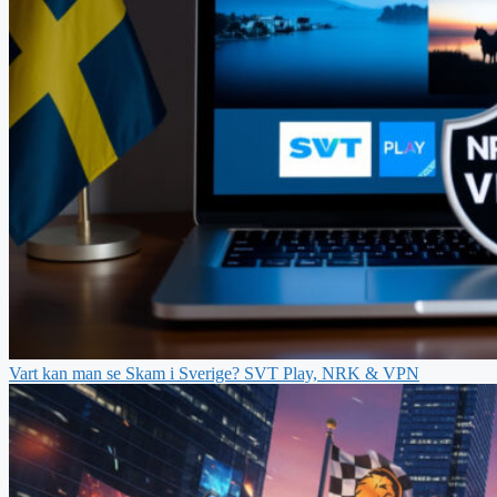
Vart kan man se Skam i Sverige? SVT Play, NRK & VPN