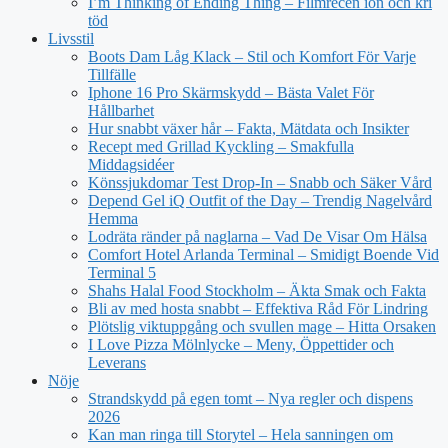
I’m Thinking of Ending Thing – Filmrecen ion och kri
töd
Livsstil
Boots Dam Låg Klack – Stil och Komfort För Varje
Tillfälle
Iphone 16 Pro Skärmskydd – Bästa Valet För
Hållbarhet
Hur snabbt växer hår – Fakta, Mätdata och Insikter
Recept med Grillad Kyckling – Smakfulla
Middagsidéer
Könssjukdomar Test Drop-In – Snabb och Säker Vård
Depend Gel iQ Outfit of the Day – Trendig Nagelvård
Hemma
Lodräta ränder på naglarna – Vad De Visar Om Hälsa
Comfort Hotel Arlanda Terminal – Smidigt Boende Vid
Terminal 5
Shahs Halal Food Stockholm – Äkta Smak och Fakta
Bli av med hosta snabbt – Effektiva Råd För Lindring
Plötslig viktuppgång och svullen mage – Hitta Orsaken
I Love Pizza Mölnlycke – Meny, Öppettider och
Leverans
Nöje
Strandskydd på egen tomt – Nya regler och dispens
2026
Kan man ringa till Storytel – Hela sanningen om