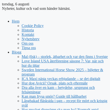
torsdag, 6 augusti
Nyheter, kultur och vad som händer härnäst.
Hem
Cookie Policy
Historia
Kontakt
Nyhetsbrev
Om oss
Tipsa oss
Blogg
Mal (fisk) – storlek, ätbarhet och var den finns i Sverige
Love Island USA återförening säsong 7: Var, när och
hur du tittar
Sweden International Horse Show 2025 – biljetter &
program
ICA Maxi nästa veckas erbjudande – se det digitalt
Hur dog Avicii? Orsak, plats och eftermäle
Dra alla över en kam – betydelse, ursprung och
felsägningar
Kan man frysa smör? Guide till hållbarhet
Långbakad fläsksida i ugn – recept för mört och krispig
svål
Hur mycket djupsömn ska man ha? Normalt antal