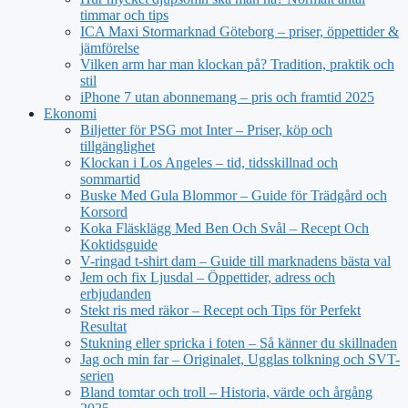
timmar och tips
ICA Maxi Stormarknad Göteborg – priser, öppettider &
jämförelse
Vilken arm har man klockan på? Tradition, praktik och
stil
iPhone 7 utan abonnemang – pris och framtid 2025
Ekonomi
Biljetter för PSG mot Inter – Priser, köp och
tillgänglighet
Klockan i Los Angeles – tid, tidsskillnad och
sommartid
Buske Med Gula Blommor – Guide för Trädgård och
Korsord
Koka Fläsklägg Med Ben Och Svål – Recept Och
Koktidsguide
V-ringad t-shirt dam – Guide till marknadens bästa val
Jem och fix Ljusdal – Öppettider, adress och
erbjudanden
Stekt ris med räkor – Recept och Tips för Perfekt
Resultat
Stukning eller spricka i foten – Så känner du skillnaden
Jag och min far – Originalet, Ugglas tolkning och SVT-
serien
Bland tomtar och troll – Historia, värde och årgång