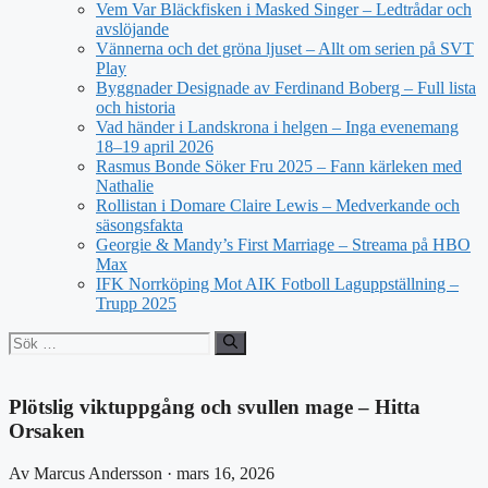
Vem Var Bläckfisken i Masked Singer – Ledtrådar och
avslöjande
Vännerna och det gröna ljuset – Allt om serien på SVT
Play
Byggnader Designade av Ferdinand Boberg – Full lista
och historia
Vad händer i Landskrona i helgen – Inga evenemang
18–19 april 2026
Rasmus Bonde Söker Fru 2025 – Fann kärleken med
Nathalie
Rollistan i Domare Claire Lewis – Medverkande och
säsongsfakta
Georgie & Mandy’s First Marriage – Streama på HBO
Max
IFK Norrköping Mot AIK Fotboll Laguppställning –
Trupp 2025
Sök
efter:
Plötslig viktuppgång och svullen mage – Hitta
Orsaken
Av Marcus Andersson · mars 16, 2026