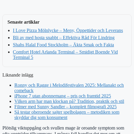
Senaste artiklar
I Love Pizza Mölnlycke – Meny, Öppettider och Leverans
Bli av med hosta snabbt – Effektiva Råd För Lindring
Shahs Halal Food Stockholm – Äkta Smak och Fakta
Comfort Hotel Arlanda Terminal – Smidigt Boende Vid
Terminal 5
Liknande inlägg
Ronny och Ragge i Melodifestivalen 2025: Mellanakt och
comeback
iPhone 7 utan abonnemang – pris och framtid 2025
Vilken arm har man klockan på? Tradition, praktik och stil
Filmer med Sunny Sandler – komplett filmografi 2025
Så testar oberoende sajter spelbolagen – metodiken som
skyddar dig som konsument
Plötslig viktuppgång och svullen mage är oroande symptom som
ofta uppträder tillsammans. I många fall handlar det mer om att