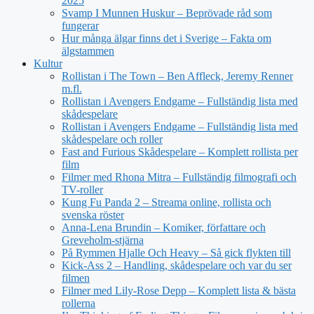
2025
Svamp I Munnen Huskur – Beprövade råd som
fungerar
Hur många älgar finns det i Sverige – Fakta om
älgstammen
Kultur
Rollistan i The Town – Ben Affleck, Jeremy Renner
m.fl.
Rollistan i Avengers Endgame – Fullständig lista med
skådespelare
Rollistan i Avengers Endgame – Fullständig lista med
skådespelare och roller
Fast and Furious Skådespelare – Komplett rollista per
film
Filmer med Rhona Mitra – Fullständig filmografi och
TV-roller
Kung Fu Panda 2 – Streama online, rollista och
svenska röster
Anna-Lena Brundin – Komiker, författare och
Greveholm-stjärna
På Rymmen Hjalle Och Heavy – Så gick flykten till
Kick-Ass 2 – Handling, skådespelare och var du ser
filmen
Filmer med Lily-Rose Depp – Komplett lista & bästa
rollerna