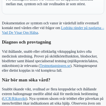
mellan mat, symtom och när svullnaden är som störst.
Dokumentation av symtom och vanor är värdefull inför eventuell
kontakt med vården eller vid frågor om
Lodräta ränder på naglarna –
Vad De Visar Om Hälsa
.
Diagnos och provtagning
Vid ihållande, snabb eller oförklarlig viktuppgång krävs ofta
medicinsk utredning. Prover på sköldkörtelfunktion, blodsocker,
blodfetter samt ibland specialiserad testning (mjölkprotein/laktos,
mikrobiom) är relevanta (
Testmottagningen.se
). Näringsterapeut
eller dietist kopplas in vid komplexa fall.
När bör man söka vård?
Snabbt ökande vikt, svullnad av flera kroppsdelar och ihållande
extrem ballongmage medför alltid skäl för medicinsk bedömning
(
UCR/Rikssvikt
). Nya symtom såsom svår trötthet eller påverkan på
mens/fertilitet ökar indikationen att söka hjälp. Observera även om