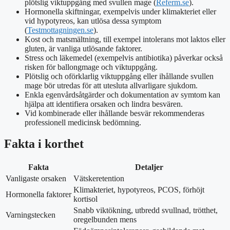
plötslig viktuppgång med svullen mage (
Referm.se
).
Hormonella skiftningar, exempelvis under klimakteriet eller
vid hypotyreos, kan utlösa dessa symptom
(
Testmottagningen.se
).
Kost och matsmältning, till exempel intolerans mot laktos eller
gluten, är vanliga utlösande faktorer.
Stress och läkemedel (exempelvis antibiotika) påverkar också
risken för ballongmage och viktuppgång.
Plötslig och oförklarlig viktuppgång eller ihållande svullen
mage bör utredas för att utesluta allvarligare sjukdom.
Enkla egenvårdsåtgärder och dokumentation av symtom kan
hjälpa att identifiera orsaken och lindra besvären.
Vid kombinerade eller ihållande besvär rekommenderas
professionell medicinsk bedömning.
Fakta i korthet
Fakta
Detaljer
Vanligaste orsaken
Vätskeretention
Klimakteriet, hypotyreos, PCOS, förhöjt
Hormonella faktorer
kortisol
Snabb viktökning, utbredd svullnad, trötthet,
Varningstecken
oregelbunden mens