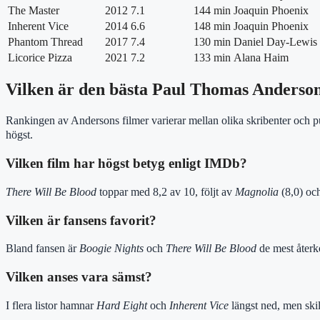
The Master
2012
7.1
144 min
Joaquin Phoenix
Inherent Vice
2014
6.6
148 min
Joaquin Phoenix
Phantom Thread
2017
7.4
130 min
Daniel Day-Lewis
Licorice Pizza
2021
7.2
133 min
Alana Haim
Vilken är den bästa Paul Thomas Anderson
Rankingen av Andersons filmer varierar mellan olika skribenter och 
högst.
Vilken film har högst betyg enligt IMDb?
There Will Be Blood
toppar med 8,2 av 10, följt av
Magnolia
(8,0) oc
Vilken är fansens favorit?
Bland fansen är
Boogie Nights
och
There Will Be Blood
de mest åter
Vilken anses vara sämst?
I flera listor hamnar
Hard Eight
och
Inherent Vice
längst ned, men skil