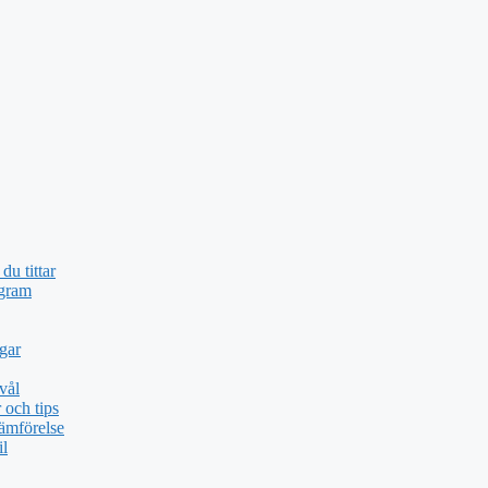
du tittar
ogram
gar
vål
och tips
ämförelse
il