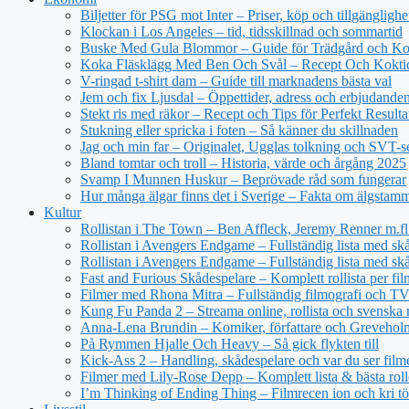
Biljetter för PSG mot Inter – Priser, köp och tillgänglighe
Klockan i Los Angeles – tid, tidsskillnad och sommartid
Buske Med Gula Blommor – Guide för Trädgård och Ko
Koka Fläsklägg Med Ben Och Svål – Recept Och Kokti
V-ringad t-shirt dam – Guide till marknadens bästa val
Jem och fix Ljusdal – Öppettider, adress och erbjudande
Stekt ris med räkor – Recept och Tips för Perfekt Resulta
Stukning eller spricka i foten – Så känner du skillnaden
Jag och min far – Originalet, Ugglas tolkning och SVT-s
Bland tomtar och troll – Historia, värde och årgång 2025
Svamp I Munnen Huskur – Beprövade råd som fungerar
Hur många älgar finns det i Sverige – Fakta om älgstam
Kultur
Rollistan i The Town – Ben Affleck, Jeremy Renner m.fl
Rollistan i Avengers Endgame – Fullständig lista med sk
Rollistan i Avengers Endgame – Fullständig lista med skå
Fast and Furious Skådespelare – Komplett rollista per fil
Filmer med Rhona Mitra – Fullständig filmografi och TV-
Kung Fu Panda 2 – Streama online, rollista och svenska r
Anna-Lena Brundin – Komiker, författare och Greveholm
På Rymmen Hjalle Och Heavy – Så gick flykten till
Kick-Ass 2 – Handling, skådespelare och var du ser film
Filmer med Lily-Rose Depp – Komplett lista & bästa roll
I’m Thinking of Ending Thing – Filmrecen ion och kri t