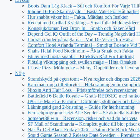
Livsstil
Boots Dam Låg Klack – Stil och Komfort För Varje Tillf
Iphone 16 Pro Skärmskydd – Bästa Valet För Hållbarhet
Hur snabbt växer hår – Fakta, Mätdata och Insikter
Recept med Grillad Kyckling – Smakfulla Middagsidéer
Könssjukdomar Test Drop-In – Snabb och Säker Vård
Depend Gel iQ Outfit of the Day – Trendig Nagelvård
Lodräta ränder på naglarna – Vad De Visar Om Hälsa
Comfort Hotel Arlanda Terminal – Smidigt Boende Vid 
Shahs Halal Food Stockholm – Äkta Smak och Fakta
Bli av med hosta snabbt – Effektiva Råd För Lindring
Plötslig viktuppgång och svullen mage – Hitta Orsaken
I Love Pizza Mölnlycke – Meny, Öppettider och Levera
Nöje
Strandskydd på egen tomt – Nya regler och dispens 202
Kan man ringa till Storytel – Hela sanningen om support
Nioxin Anti Hair Loss – Prisjämförelse och recensioner
Battlefield 6 Battle Royale – Gratis REDSEC med ranke
JPG Le Male Le Parfum – Doftnoter, skillnader och bäst
Läkningstid grad 2-bristning – Guide för återhämtning
Fernsehprogramm Jetzt Alle Sender – Se aktuella tv-tider
homebet88 win – Recension, risker och vad du bör veta
SF Mall of Scandinavia – Komplett guide till bio, priser
När Är Det Black Friday 2026 – Datum För Black Wee
Squid Game Season 2 Release Date Sweden – Premiär på