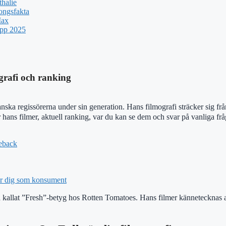
halie
ongsfakta
Max
upp 2025
rafi och ranking
anska regissörerna under sin generation. Hans filmografi sträcker sig f
hans filmer, aktuell ranking, var du kan se dem och svar på vanliga frågo
eback
ar dig som konsument
t så kallat ”Fresh”-betyg hos Rotten Tomatoes. Hans filmer kännetecknas