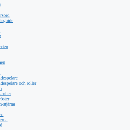
t
rsord
dsguide
n
t
erien
men
.
ådespelare
despelare och roller
m
roller
öster
-stjärna
en
erna
öd