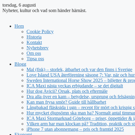
torsdag, 6 augusti
Nyheter, kultur och vad som händer härnäst.
Hem
Cookie Policy
Historia
Kontakt
Nyhetsbrev
Om oss
Tipsa oss
Blogg
Mal (fisk) – storlek, ätbarhet och var den finns i Sverige
Love Island USA återförening säsong 7: Var, när och hur 
Sweden International Horse Show 2025 – biljetter & pr
ICA Maxi nästa veckas erbjudande – se det digitalt
Hur dog Avicii? Orsak, plats och eftermäle
Dra alla över en kam – betydelse, ursprung och felsägnin
Kan man frysa smör? Guide till hållbarhet
Långbakad fläsksida i ugn – recept för mört och krispig s
Hur mycket djupsömn ska man ha? Normalt antal timmar 
ICA Maxi Stormarknad Göteborg – priser, öppettider & j
Vilken arm har man klockan på? Tradition, praktik och st
iPhone 7 utan abonnemang – pris och framtid 2025
Ekonomi