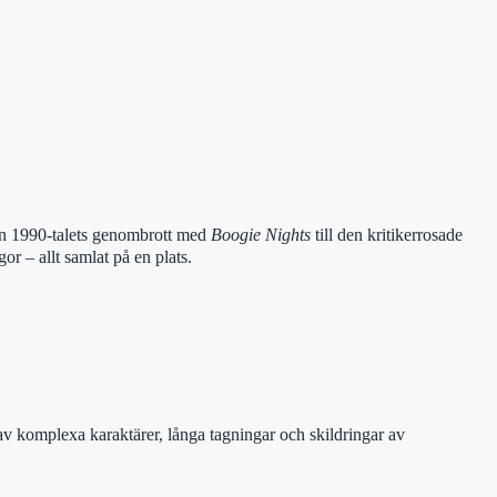
rån 1990-talets genombrott med
Boogie Nights
till den kritikerrosade
r – allt samlat på en plats.
 av komplexa karaktärer, långa tagningar och skildringar av