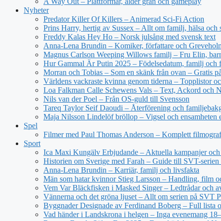
A Way Out – Plattformar, ålder grän och gameplay
Nyheter
Predator Killer Of Killers – Animerad Sci-Fi Action
Prins Harry, hertig av Sussex – Allt om familj, hälsa och 
Freddy Kalas Hey Ho – Norsk julsång med svensk text
Anna-Lena Brundin – Komiker, författare och Greveholm
Magnus Carlson Weeping Willows familj – Fru Elin, bar
Hur Gammal Är Putin 2025 – Födelsedatum, familj och f
Morran och Tobias – Som en skänk från ovan – Gratis 
Världens vackraste kvinna genom tiderna – Topplistor oc
Loa Falkman Calle Schewens Vals – Text, Ackord och N
Nils van der Poel – Från OS-guld till Svensson
Tareq Taylor Seif Daoudi – Återförening och familjebak
Maja Nilsson Lindelöf bröllop – Vigsel och ensamheten e
Spel
Filmer med Paul Thomas Anderson – Komplett filmograf
Sport
Ica Maxi Kungälv Erbjudande – Aktuella kampanjer och 
Historien om Sverige med Farah – Guide till SVT-serien 
Anna-Lena Brundin – Karriär, familj och livsfakta
Män som hatar kvinnor Stieg Larsson – Handling, film oc
Vem Var Bläckfisken i Masked Singer – Ledtrådar och a
Vännerna och det gröna ljuset – Allt om serien på SVT P
Byggnader Designade av Ferdinand Boberg – Full lista o
Vad händer i Landskrona i helgen – Inga evenemang 18–