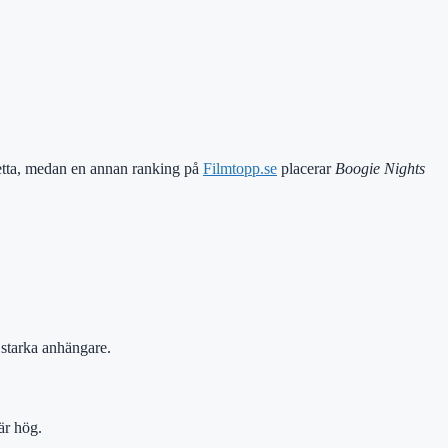
tta, medan en annan ranking på
Filmtopp.se
placerar
Boogie Nights
starka anhängare.
är hög.