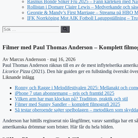
Rasmus Bonde Söker Fru 2025 – Fann kärleken med Nat
Rollistan i Domare Claire Lewis – Medverkande och säs
Georgie & Mandy’s First Marriage – Streama på HBO 
IFK Norrköping Mot AIK Fotboll Laguppställning – Tr
Sök
efter:
Filmer med Paul Thomas Anderson – Komplett filmog
Av Marcus Andersson · maj 16, 2026
Paul Thomas Anderson räknas till en av de mest inflytelserika amerik
Licorice Pizza
(2021). Den här guiden ger en fullständig översikt över 
Liknande inlägg
Ronny och Ragge i Melodifestivalen 2025: Mellanakt och com
iPhone 7 utan abonnemang – pris och framtid 2025
Vilken arm har man klockan på? Tradition, praktik och stil
Filmer med Sunny Sandler – komplett filmografi 2025
Så testar oberoende sajter spelbolagen – metodiken som skydd
Anderson har hittills regisserat nio långfilmer, varav samtliga har et
amerikanska drömmar som brister. Här får du hela bilden.