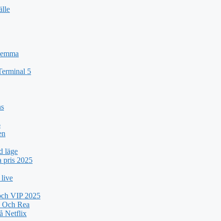
älle
 Hemma
Terminal 5
ns
6
en
d läge
a pris 2025
 live
 och VIP 2025
k Och Rea
 Netflix