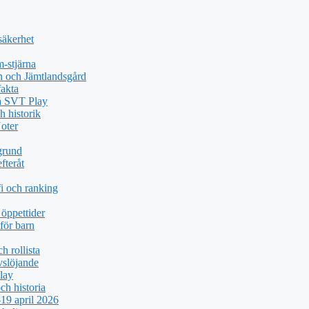
säkerhet
-stjärna
n och Jämtlandsgård
akta
på SVT Play
h historik
oter
grund
fteråt
i och ranking
öppettider
för barn
h rollista
vslöjande
lay
ch historia
19 april 2026