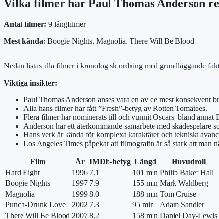
Vilka filmer har Paul Thomas Anderson reg
Antal filmer:
9 långfilmer
Mest kända:
Boogie Nights, Magnolia, There Will Be Blood
Nedan listas alla filmer i kronologisk ordning med grundläggande fa
Viktiga insikter:
Paul Thomas Anderson anses vara en av de mest konsekvent bril
Alla hans filmer har fått ”Fresh”-betyg av Rotten Tomatoes.
Flera filmer har nominerats till och vunnit Oscars, bland annat
Anderson har ett återkommande samarbete med skådespelare 
Hans verk är kända för komplexa karaktärer och tekniskt avance
Los Angeles Times påpekar att filmografin är så stark att man 
Film
År
IMDb-betyg
Längd
Huvudroll
Hard Eight
1996
7.1
101 min
Philip Baker Hall
Boogie Nights
1997
7.9
155 min
Mark Wahlberg
Magnolia
1999
8.0
188 min
Tom Cruise
Punch-Drunk Love
2002
7.3
95 min
Adam Sandler
There Will Be Blood
2007
8.2
158 min
Daniel Day-Lewis