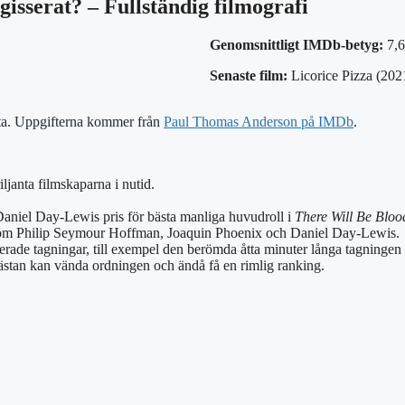
isserat? – Fullständig filmografi
Genomsnittligt IMDb-betyg:
7,6
Senaste film:
Licorice Pizza (202
kta. Uppgifterna kommer från
Paul Thomas Anderson på IMDb
.
janta filmskaparna i nutid.
 Daniel Day-Lewis pris för bästa manliga huvudroll i
There Will Be Bloo
som Philip Seymour Hoffman, Joaquin Phoenix och Daniel Day-Lewis.
rade tagningar, till exempel den berömda åtta minuter långa tagningen
nästan kan vända ordningen och ändå få en rimlig ranking.