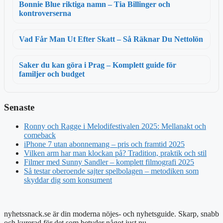
Bonnie Blue riktiga namn – Tia Billinger och
kontroverserna
Vad Får Man Ut Efter Skatt – Så Räknar Du Nettolön
Saker du kan göra i Prag – Komplett guide för
familjer och budget
Senaste
Ronny och Ragge i Melodifestivalen 2025: Mellanakt och
comeback
iPhone 7 utan abonnemang – pris och framtid 2025
Vilken arm har man klockan på? Tradition, praktik och stil
Filmer med Sunny Sandler – komplett filmografi 2025
Så testar oberoende sajter spelbolagen – metodiken som
skyddar dig som konsument
nyhetssnack.se är din moderna nöjes- och nyhetsguide. Skarp, snabb
och kurerad för det som betyder något just nu.