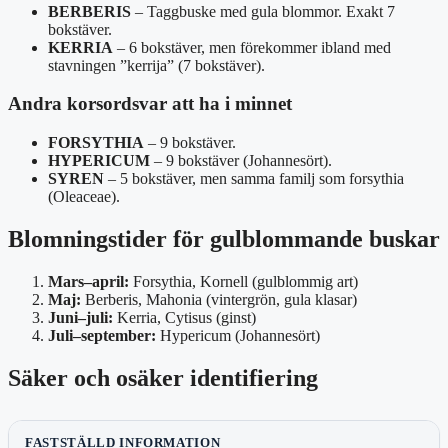
BERBERIS
– Taggbuske med gula blommor. Exakt 7
bokstäver.
KERRIA
– 6 bokstäver, men förekommer ibland med
stavningen ”kerrija” (7 bokstäver).
Andra korsordsvar att ha i minnet
FORSYTHIA
– 9 bokstäver.
HYPERICUM
– 9 bokstäver (Johannesört).
SYREN
– 5 bokstäver, men samma familj som forsythia
(Oleaceae).
Blomningstider för gulblommande buskar
Mars–april:
Forsythia, Kornell (gulblommig art)
Maj:
Berberis, Mahonia (vintergrön, gula klasar)
Juni–juli:
Kerria, Cytisus (ginst)
Juli–september:
Hypericum (Johannesört)
Säker och osäker identifiering
FASTSTÄLLD INFORMATION