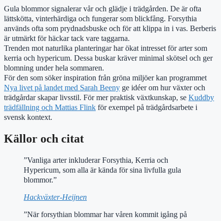
Gula blommor signalerar vår och glädje i trädgården. De är ofta
lättskötta, vinterhärdiga och fungerar som blickfång. Forsythia
används ofta som prydnadsbuske och för att klippa in i vas. Berberis
är utmärkt för häckar tack vare taggarna.
Trenden mot naturlika planteringar har ökat intresset för arter som
kerria och hypericum. Dessa buskar kräver minimal skötsel och ger
blomning under hela sommaren.
För den som söker inspiration från gröna miljöer kan programmet
Nya livet på landet med Sarah Beeny
ge idéer om hur växter och
trädgårdar skapar livsstil. För mer praktisk växtkunskap, se
Kuddby
trädfällning och Mattias Flink
för exempel på trädgårdsarbete i
svensk kontext.
Källor och citat
”Vanliga arter inkluderar Forsythia, Kerria och
Hypericum, som alla är kända för sina livfulla gula
blommor.”
Hackväxter-Heijnen
”När forsythian blommar har våren kommit igång på