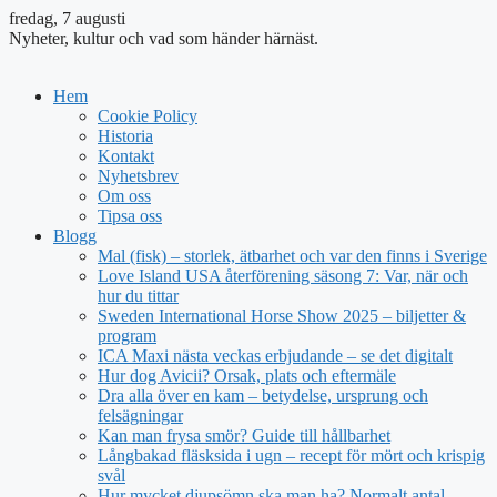
fredag, 7 augusti
Nyheter, kultur och vad som händer härnäst.
Hem
Cookie Policy
Historia
Kontakt
Nyhetsbrev
Om oss
Tipsa oss
Blogg
Mal (fisk) – storlek, ätbarhet och var den finns i Sverige
Love Island USA återförening säsong 7: Var, när och
hur du tittar
Sweden International Horse Show 2025 – biljetter &
program
ICA Maxi nästa veckas erbjudande – se det digitalt
Hur dog Avicii? Orsak, plats och eftermäle
Dra alla över en kam – betydelse, ursprung och
felsägningar
Kan man frysa smör? Guide till hållbarhet
Långbakad fläsksida i ugn – recept för mört och krispig
svål
Hur mycket djupsömn ska man ha? Normalt antal