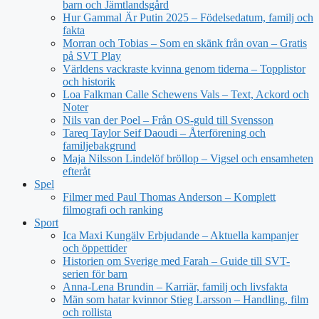
barn och Jämtlandsgård
Hur Gammal Är Putin 2025 – Födelsedatum, familj och
fakta
Morran och Tobias – Som en skänk från ovan – Gratis
på SVT Play
Världens vackraste kvinna genom tiderna – Topplistor
och historik
Loa Falkman Calle Schewens Vals – Text, Ackord och
Noter
Nils van der Poel – Från OS-guld till Svensson
Tareq Taylor Seif Daoudi – Återförening och
familjebakgrund
Maja Nilsson Lindelöf bröllop – Vigsel och ensamheten
efteråt
Spel
Filmer med Paul Thomas Anderson – Komplett
filmografi och ranking
Sport
Ica Maxi Kungälv Erbjudande – Aktuella kampanjer
och öppettider
Historien om Sverige med Farah – Guide till SVT-
serien för barn
Anna-Lena Brundin – Karriär, familj och livsfakta
Män som hatar kvinnor Stieg Larsson – Handling, film
och rollista