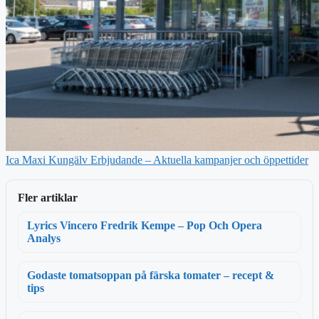
Ica Maxi Kungälv Erbjudande – Aktuella kampanjer och öppettider
Fler artiklar
Lyrics Vincero Fredrik Kempe – Pop Och Opera
Analys
Godaste tomatsoppan på färska tomater – recept &
tips