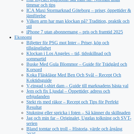
timmar och tips
ICA Maxi Stormarknad Göteborg – priser, öppettider &
jämförelse
Vilken arm har man klockan på? Tradition, praktik och
stil
iPhone 7 utan abonnemang – pris och framtid 2025
Ekonomi
Biljetter för PSG mot Inter – Priser, köp och
tillgänglighet
Klockan i Los Angeles – tid, tidsskillnad och
sommartid
Buske Med Gula Blommor – Guide för Trädgård och
Korsord
Koka Fläsklägg Med Ben Och Svål – Recept Och
Koktidsguide
V-ringad t-shirt dam – Guide till marknadens bästa val
Jem och fix Ljusdal – Öppettider, adress och
erbjudanden
Stekt ris med räkor – Recept och Tips för Perfekt
Resultat
Stukning eller spricka i foten – Så känner du skillnaden
Jag och min far – Originalet, Ugglas tolkning och SVT-
serien
Bland tomtar och troll – Historia, värde och årgång