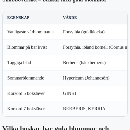
EGENSKAP
VÄRDE
Vanligaste vårblommaren
Forsythia (guldklocka)
Blommar på bar kvist
Forsythia, ibland kornell (Cornus ma
Taggiga blad
Berberis (häckberberis)
Sommarblommande
Hypericum (Johannesört)
Korsord 5 bokstäver
GINST
Korsord 7 bokstäver
BERBERIS, KERRIA
Vilka buskar har gula blommor och