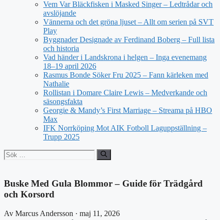
Vem Var Bläckfisken i Masked Singer – Ledtrådar och
avslöjande
Vännerna och det gröna ljuset – Allt om serien på SVT
Play
Byggnader Designade av Ferdinand Boberg – Full lista
och historia
Vad händer i Landskrona i helgen – Inga evenemang
18–19 april 2026
Rasmus Bonde Söker Fru 2025 – Fann kärleken med
Nathalie
Rollistan i Domare Claire Lewis – Medverkande och
säsongsfakta
Georgie & Mandy’s First Marriage – Streama på HBO
Max
IFK Norrköping Mot AIK Fotboll Laguppställning –
Trupp 2025
Sök
efter:
Buske Med Gula Blommor – Guide för Trädgård
och Korsord
Av Marcus Andersson · maj 11, 2026