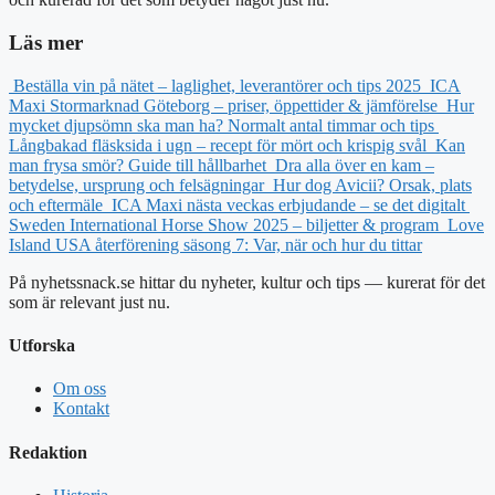
Läs mer
Beställa vin på nätet – laglighet, leverantörer och tips 2025
ICA
Maxi Stormarknad Göteborg – priser, öppettider & jämförelse
Hur
mycket djupsömn ska man ha? Normalt antal timmar och tips
Långbakad fläsksida i ugn – recept för mört och krispig svål
Kan
man frysa smör? Guide till hållbarhet
Dra alla över en kam –
betydelse, ursprung och felsägningar
Hur dog Avicii? Orsak, plats
och eftermäle
ICA Maxi nästa veckas erbjudande – se det digitalt
Sweden International Horse Show 2025 – biljetter & program
Love
Island USA återförening säsong 7: Var, när och hur du tittar
På nyhetssnack.se hittar du nyheter, kultur och tips — kurerat för det
som är relevant just nu.
Utforska
Om oss
Kontakt
Redaktion