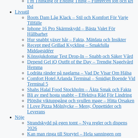
I’m Thinking of Ending Thing – Filmrecen ion och kri
töd
Livsstil
Boots Dam Låg Klack – Stil och Komfort För Varje
Tillfälle
Iphone 16 Pro Skärmskydd – Bästa Valet För
Hållbarhet
Hur snabbt växer hår – Fakta, Mätdata och Insikter
Recept med Grillad Kyckling – Smakfulla
Middagsidéer
Könssjukdomar Test Drop-In – Snabb och Säker Vård
Depend Gel iQ Outfit of the Day – Trendig Nagelvård
Hemma
Lodräta ränder på naglarna – Vad De Visar Om Hälsa
Comfort Hotel Arlanda Terminal – Smidigt Boende Vid
Terminal 5
Shahs Halal Food Stockholm – Äkta Smak och Fakta
Bli av med hosta snabbt – Effektiva Råd För Lindring
Plötslig viktuppgång och svullen mage – Hitta Orsaken
I Love Pizza Mölnlycke – Meny, Öppettider och
Leverans
Nöje
Strandskydd på egen tomt – Nya regler och dispens
2026
Kan man ringa till Storytel – Hela sanningen om