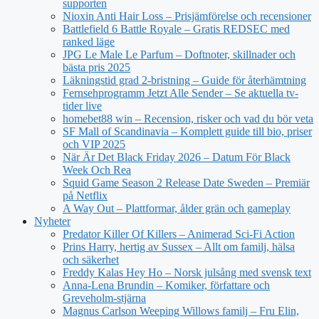
supporten
Nioxin Anti Hair Loss – Prisjämförelse och recensioner
Battlefield 6 Battle Royale – Gratis REDSEC med
ranked läge
JPG Le Male Le Parfum – Doftnoter, skillnader och
bästa pris 2025
Läkningstid grad 2-bristning – Guide för återhämtning
Fernsehprogramm Jetzt Alle Sender – Se aktuella tv-
tider live
homebet88 win – Recension, risker och vad du bör veta
SF Mall of Scandinavia – Komplett guide till bio, priser
och VIP 2025
När Är Det Black Friday 2026 – Datum För Black
Week Och Rea
Squid Game Season 2 Release Date Sweden – Premiär
på Netflix
A Way Out – Plattformar, ålder grän och gameplay
Nyheter
Predator Killer Of Killers – Animerad Sci-Fi Action
Prins Harry, hertig av Sussex – Allt om familj, hälsa
och säkerhet
Freddy Kalas Hey Ho – Norsk julsång med svensk text
Anna-Lena Brundin – Komiker, författare och
Greveholm-stjärna
Magnus Carlson Weeping Willows familj – Fru Elin,