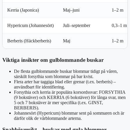
Kerria (Japonica)
Maj–juni
1–2 m
Hypericum (Johannesört)
Juli–september
0,3–1 m
Berberis (Häckberberis)
Maj
1–2 m
Viktiga insikter om gulblommande buskar
De flesta gulblommande buskar blommar tidigt på våren,
särskilt forsythia som blommar på bar kvist.
Flera arter har taggiga blad eller grenar (t.ex. berberis) –
användbart för identifiering.
Forsythia och kerria är populära korsordssvar: FORSYTHIA
(9 bokstäver) och KERRIA (6 bokstäver) för långa svar, men
5 och 7 bokstäver är mer specifika (t.ex. GINST,
BERBERIS).
Johannesört (Hypericum) blommar sent på sommaren och är
därför olik de vårblommande arterna.
Snabböversikt – buskar med gula blommor