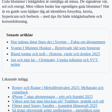
Gula blommor i trädgården är omöjliga att missa. De signalerar vår,
sol och energi. Men vilken buske har egentligen gula blommor? Här
är en guide som hjälper dig att identifiera forsythia, kerria,
hypericum och berberis – med tips för både trädgårdsarbete och
korsordslösning.
Senaste artiklar
Hur många älgar finns det i Sverige – Fakta om älgstammen
Svamp I Munnen Huskur – Beprövade råd som fungerar
Bland tomtar och troll – Historia, värde och årgång 2025
Jag och min far – Originalet, Ugglas tolkning och SVT-
serien
Liknande inlägg
Ronny och Ragge i Melodifestivalen 2025: Mellanakt och
comeback
iPhone 7 utan abonnemang – pris och framtid 2025
Vilken arm har man klockan på? Tradition, praktik och stil
Filmer med Sunny Sandler – komplett filmografi 2025
Så testar oberoende sajter spelbolagen – metodiken som