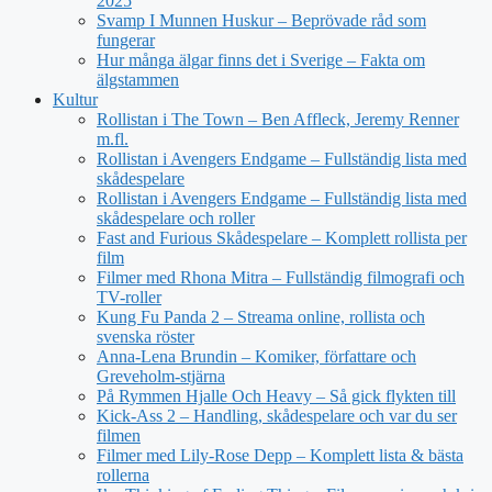
2025
Svamp I Munnen Huskur – Beprövade råd som
fungerar
Hur många älgar finns det i Sverige – Fakta om
älgstammen
Kultur
Rollistan i The Town – Ben Affleck, Jeremy Renner
m.fl.
Rollistan i Avengers Endgame – Fullständig lista med
skådespelare
Rollistan i Avengers Endgame – Fullständig lista med
skådespelare och roller
Fast and Furious Skådespelare – Komplett rollista per
film
Filmer med Rhona Mitra – Fullständig filmografi och
TV-roller
Kung Fu Panda 2 – Streama online, rollista och
svenska röster
Anna-Lena Brundin – Komiker, författare och
Greveholm-stjärna
På Rymmen Hjalle Och Heavy – Så gick flykten till
Kick-Ass 2 – Handling, skådespelare och var du ser
filmen
Filmer med Lily-Rose Depp – Komplett lista & bästa
rollerna