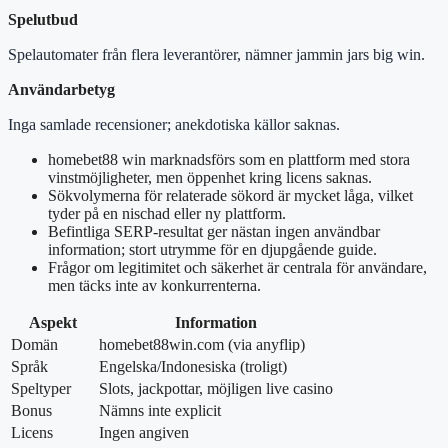
Spelutbud
Spelautomater från flera leverantörer, nämner jammin jars big win.
Användarbetyg
Inga samlade recensioner; anekdotiska källor saknas.
homebet88 win marknadsförs som en plattform med stora
vinstmöjligheter, men öppenhet kring licens saknas.
Sökvolymerna för relaterade sökord är mycket låga, vilket
tyder på en nischad eller ny plattform.
Befintliga SERP-resultat ger nästan ingen användbar
information; stort utrymme för en djupgående guide.
Frågor om legitimitet och säkerhet är centrala för användare,
men täcks inte av konkurrenterna.
Aspekt
Information
Domän
homebet88win.com (via anyflip)
Språk
Engelska/Indonesiska (troligt)
Speltyper
Slots, jackpottar, möjligen live casino
Bonus
Nämns inte explicit
Licens
Ingen angiven