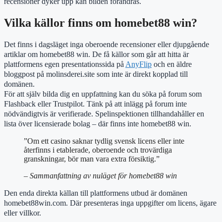
recensioner dyker upp kan bilden förändras.
Vilka källor finns om homebet88 win?
Det finns i dagsläget inga oberoende recensioner eller djupgående
artiklar om homebet88 win. De få källor som går att hitta är
plattformens egen presentationssida på
AnyFlip
och en äldre
bloggpost på molinsderei.site som inte är direkt kopplad till
domänen.
För att själv bilda dig en uppfattning kan du söka på forum som
Flashback eller Trustpilot. Tänk på att inlägg på forum inte
nödvändigtvis är verifierade. Spelinspektionen tillhandahåller en
lista över licensierade bolag – där finns inte homebet88 win.
”Om ett casino saknar tydlig svensk licens eller inte
återfinns i etablerade, oberoende och trovärdiga
granskningar, bör man vara extra försiktig.”
– Sammanfattning av nuläget för homebet88 win
Den enda direkta källan till plattformens utbud är domänen
homebet88win.com. Där presenteras inga uppgifter om licens, ägare
eller villkor.