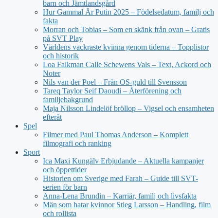
barn och Jämtlandsgård
Hur Gammal Är Putin 2025 – Födelsedatum, familj och
fakta
Morran och Tobias – Som en skänk från ovan – Gratis
på SVT Play
Världens vackraste kvinna genom tiderna – Topplistor
och historik
Loa Falkman Calle Schewens Vals – Text, Ackord och
Noter
Nils van der Poel – Från OS-guld till Svensson
Tareq Taylor Seif Daoudi – Återförening och
familjebakgrund
Maja Nilsson Lindelöf bröllop – Vigsel och ensamheten
efteråt
Spel
Filmer med Paul Thomas Anderson – Komplett
filmografi och ranking
Sport
Ica Maxi Kungälv Erbjudande – Aktuella kampanjer
och öppettider
Historien om Sverige med Farah – Guide till SVT-
serien för barn
Anna-Lena Brundin – Karriär, familj och livsfakta
Män som hatar kvinnor Stieg Larsson – Handling, film
och rollista