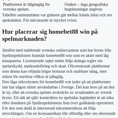
Plattformen är tillgänglig för
Osäker – inga geografiska
svenska spelare.
begränsningar angivna
Tabellen sammanfattar var gränsen går mellan kända fakta och ren
spekulation. För närvarande är mycket ovisst.
Hur placerar sig homebet88 win på
spelmarknaden?
Jämfört med etablerade svenska onlinecasinon som har licens från
Spelinspektionen framstår homebet88 win som en aktör med låg
transparens. Licensierade sajter måste följa stränga regler om
spelarskydd, marknadsföring och skatt. Olicensierade plattformar
som denna kan erbjuda högre bonusar och snabbare uttag, men
risken för oseriösa villkor är påtaglig.
Den låga sökvolymen för homebet88 win tyder på att plattformen
inte har någon större användarbas i Sverige. Det kan bero på att den
är ny, eller att svenska spelare avskräcks av avsaknaden av svensk
licens. Ett sätt att själv kontrollera en spelsidas legitimitet är att söka
efter domänen på Spelinspektionens lista över godkända operatörer.
För den som ändå är intresserad rekommenderas att följa
utvecklingen. Om en licensansökan blir offentlig eller om oberoende