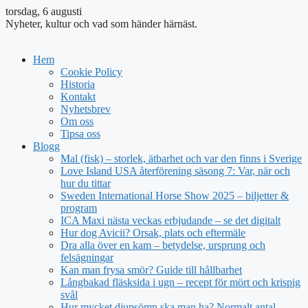
torsdag, 6 augusti
Nyheter, kultur och vad som händer härnäst.
Hem
Cookie Policy
Historia
Kontakt
Nyhetsbrev
Om oss
Tipsa oss
Blogg
Mal (fisk) – storlek, ätbarhet och var den finns i Sverige
Love Island USA återförening säsong 7: Var, när och
hur du tittar
Sweden International Horse Show 2025 – biljetter &
program
ICA Maxi nästa veckas erbjudande – se det digitalt
Hur dog Avicii? Orsak, plats och eftermäle
Dra alla över en kam – betydelse, ursprung och
felsägningar
Kan man frysa smör? Guide till hållbarhet
Långbakad fläsksida i ugn – recept för mört och krispig
svål
Hur mycket djupsömn ska man ha? Normalt antal