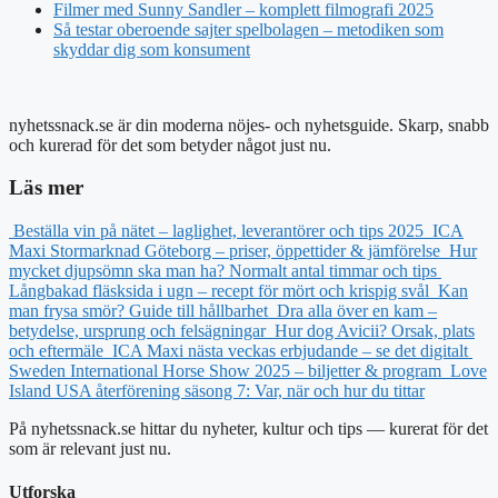
Filmer med Sunny Sandler – komplett filmografi 2025
Så testar oberoende sajter spelbolagen – metodiken som
skyddar dig som konsument
nyhetssnack.se är din moderna nöjes- och nyhetsguide. Skarp, snabb
och kurerad för det som betyder något just nu.
Läs mer
Beställa vin på nätet – laglighet, leverantörer och tips 2025
ICA
Maxi Stormarknad Göteborg – priser, öppettider & jämförelse
Hur
mycket djupsömn ska man ha? Normalt antal timmar och tips
Långbakad fläsksida i ugn – recept för mört och krispig svål
Kan
man frysa smör? Guide till hållbarhet
Dra alla över en kam –
betydelse, ursprung och felsägningar
Hur dog Avicii? Orsak, plats
och eftermäle
ICA Maxi nästa veckas erbjudande – se det digitalt
Sweden International Horse Show 2025 – biljetter & program
Love
Island USA återförening säsong 7: Var, när och hur du tittar
På nyhetssnack.se hittar du nyheter, kultur och tips — kurerat för det
som är relevant just nu.
Utforska