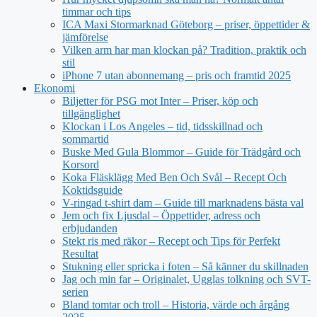
timmar och tips
ICA Maxi Stormarknad Göteborg – priser, öppettider &
jämförelse
Vilken arm har man klockan på? Tradition, praktik och
stil
iPhone 7 utan abonnemang – pris och framtid 2025
Ekonomi
Biljetter för PSG mot Inter – Priser, köp och
tillgänglighet
Klockan i Los Angeles – tid, tidsskillnad och
sommartid
Buske Med Gula Blommor – Guide för Trädgård och
Korsord
Koka Fläsklägg Med Ben Och Svål – Recept Och
Koktidsguide
V-ringad t-shirt dam – Guide till marknadens bästa val
Jem och fix Ljusdal – Öppettider, adress och
erbjudanden
Stekt ris med räkor – Recept och Tips för Perfekt
Resultat
Stukning eller spricka i foten – Så känner du skillnaden
Jag och min far – Originalet, Ugglas tolkning och SVT-
serien
Bland tomtar och troll – Historia, värde och årgång