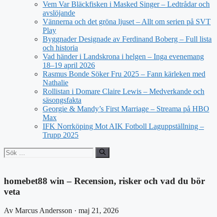
Vem Var Bläckfisken i Masked Singer – Ledtrådar och
avslöjande
Vännerna och det gröna ljuset – Allt om serien på SVT
Play
Byggnader Designade av Ferdinand Boberg – Full lista
och historia
Vad händer i Landskrona i helgen – Inga evenemang
18–19 april 2026
Rasmus Bonde Söker Fru 2025 – Fann kärleken med
Nathalie
Rollistan i Domare Claire Lewis – Medverkande och
säsongsfakta
Georgie & Mandy’s First Marriage – Streama på HBO
Max
IFK Norrköping Mot AIK Fotboll Laguppställning –
Trupp 2025
Sök
efter:
homebet88 win – Recension, risker och vad du bör
veta
Av Marcus Andersson · maj 21, 2026