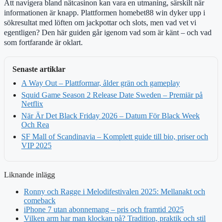
Att navigera bland nätcasinon kan vara en utmaning, särskilt när
informationen är knapp. Plattformen homebet88 win dyker upp i
sökresultat med löften om jackpottar och slots, men vad vet vi
egentligen? Den här guiden går igenom vad som är känt – och vad
som fortfarande är oklart.
Senaste artiklar
A Way Out – Plattformar, ålder grän och gameplay
Squid Game Season 2 Release Date Sweden – Premiär på
Netflix
När Är Det Black Friday 2026 – Datum För Black Week
Och Rea
SF Mall of Scandinavia – Komplett guide till bio, priser och
VIP 2025
Liknande inlägg
Ronny och Ragge i Melodifestivalen 2025: Mellanakt och
comeback
iPhone 7 utan abonnemang – pris och framtid 2025
Vilken arm har man klockan på? Tradition, praktik och stil