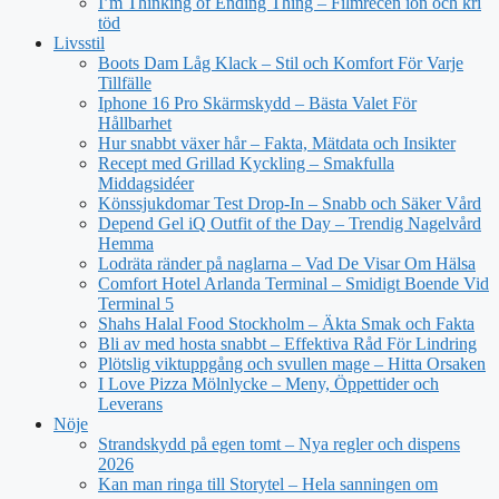
I’m Thinking of Ending Thing – Filmrecen ion och kri
töd
Livsstil
Boots Dam Låg Klack – Stil och Komfort För Varje
Tillfälle
Iphone 16 Pro Skärmskydd – Bästa Valet För
Hållbarhet
Hur snabbt växer hår – Fakta, Mätdata och Insikter
Recept med Grillad Kyckling – Smakfulla
Middagsidéer
Könssjukdomar Test Drop-In – Snabb och Säker Vård
Depend Gel iQ Outfit of the Day – Trendig Nagelvård
Hemma
Lodräta ränder på naglarna – Vad De Visar Om Hälsa
Comfort Hotel Arlanda Terminal – Smidigt Boende Vid
Terminal 5
Shahs Halal Food Stockholm – Äkta Smak och Fakta
Bli av med hosta snabbt – Effektiva Råd För Lindring
Plötslig viktuppgång och svullen mage – Hitta Orsaken
I Love Pizza Mölnlycke – Meny, Öppettider och
Leverans
Nöje
Strandskydd på egen tomt – Nya regler och dispens
2026
Kan man ringa till Storytel – Hela sanningen om