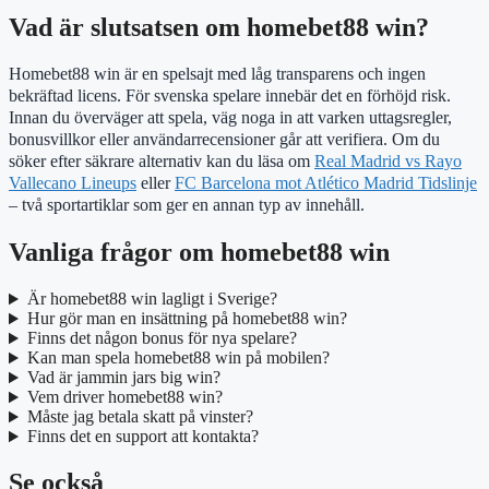
Vad är slutsatsen om homebet88 win?
Homebet88 win är en spelsajt med låg transparens och ingen
bekräftad licens. För svenska spelare innebär det en förhöjd risk.
Innan du överväger att spela, väg noga in att varken uttagsregler,
bonusvillkor eller användarrecensioner går att verifiera. Om du
söker efter säkrare alternativ kan du läsa om
Real Madrid vs Rayo
Vallecano Lineups
eller
FC Barcelona mot Atlético Madrid Tidslinje
– två sportartiklar som ger en annan typ av innehåll.
Vanliga frågor om homebet88 win
Är homebet88 win lagligt i Sverige?
Hur gör man en insättning på homebet88 win?
Finns det någon bonus för nya spelare?
Kan man spela homebet88 win på mobilen?
Vad är jammin jars big win?
Vem driver homebet88 win?
Måste jag betala skatt på vinster?
Finns det en support att kontakta?
Se också