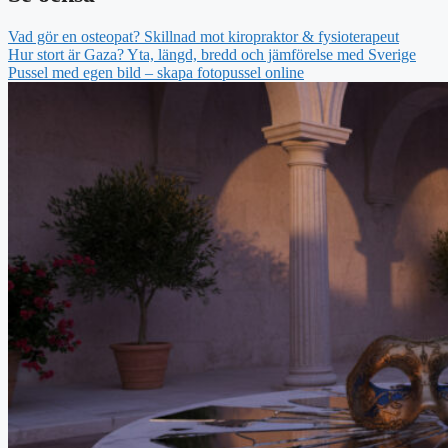
Vad gör en osteopat? Skillnad mot kiropraktor & fysioterapeut
Hur stort är Gaza? Yta, längd, bredd och jämförelse med Sverige
Pussel med egen bild – skapa fotopussel online