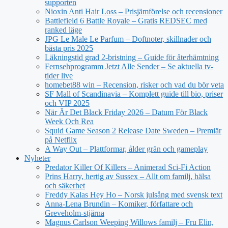
supporten
Nioxin Anti Hair Loss – Prisjämförelse och recensioner
Battlefield 6 Battle Royale – Gratis REDSEC med
ranked läge
JPG Le Male Le Parfum – Doftnoter, skillnader och
bästa pris 2025
Läkningstid grad 2-bristning – Guide för återhämtning
Fernsehprogramm Jetzt Alle Sender – Se aktuella tv-
tider live
homebet88 win – Recension, risker och vad du bör veta
SF Mall of Scandinavia – Komplett guide till bio, priser
och VIP 2025
När Är Det Black Friday 2026 – Datum För Black
Week Och Rea
Squid Game Season 2 Release Date Sweden – Premiär
på Netflix
A Way Out – Plattformar, ålder grän och gameplay
Nyheter
Predator Killer Of Killers – Animerad Sci-Fi Action
Prins Harry, hertig av Sussex – Allt om familj, hälsa
och säkerhet
Freddy Kalas Hey Ho – Norsk julsång med svensk text
Anna-Lena Brundin – Komiker, författare och
Greveholm-stjärna
Magnus Carlson Weeping Willows familj – Fru Elin,