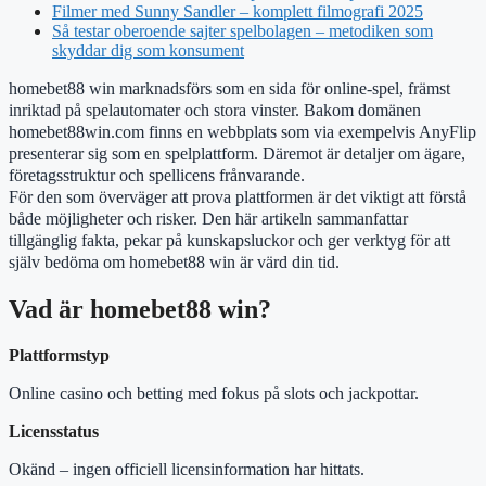
Filmer med Sunny Sandler – komplett filmografi 2025
Så testar oberoende sajter spelbolagen – metodiken som
skyddar dig som konsument
homebet88 win marknadsförs som en sida för online-spel, främst
inriktad på spelautomater och stora vinster. Bakom domänen
homebet88win.com finns en webbplats som via exempelvis AnyFlip
presenterar sig som en spelplattform. Däremot är detaljer om ägare,
företagsstruktur och spellicens frånvarande.
För den som överväger att prova plattformen är det viktigt att förstå
både möjligheter och risker. Den här artikeln sammanfattar
tillgänglig fakta, pekar på kunskapsluckor och ger verktyg för att
själv bedöma om homebet88 win är värd din tid.
Vad är homebet88 win?
Plattformstyp
Online casino och betting med fokus på slots och jackpottar.
Licensstatus
Okänd – ingen officiell licensinformation har hittats.