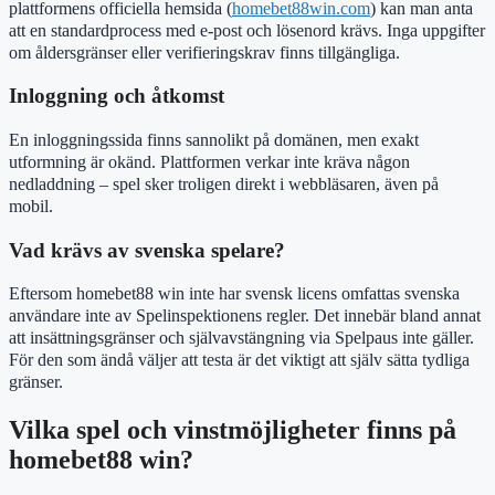
plattformens officiella hemsida (
homebet88win.com
) kan man anta
att en standardprocess med e-post och lösenord krävs. Inga uppgifter
om åldersgränser eller verifieringskrav finns tillgängliga.
Inloggning och åtkomst
En inloggningssida finns sannolikt på domänen, men exakt
utformning är okänd. Plattformen verkar inte kräva någon
nedladdning – spel sker troligen direkt i webbläsaren, även på
mobil.
Vad krävs av svenska spelare?
Eftersom homebet88 win inte har svensk licens omfattas svenska
användare inte av Spelinspektionens regler. Det innebär bland annat
att insättningsgränser och självavstängning via Spelpaus inte gäller.
För den som ändå väljer att testa är det viktigt att själv sätta tydliga
gränser.
Vilka spel och vinstmöjligheter finns på
homebet88 win?