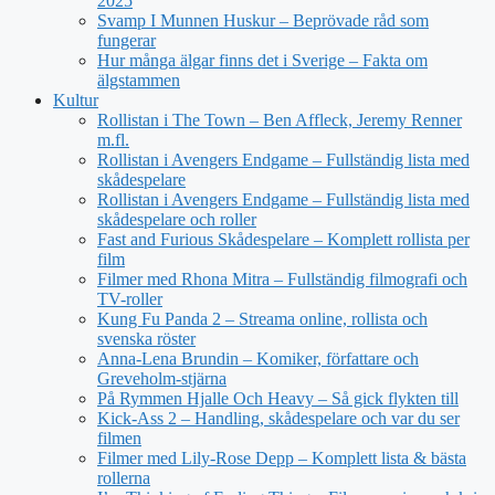
2025
Svamp I Munnen Huskur – Beprövade råd som
fungerar
Hur många älgar finns det i Sverige – Fakta om
älgstammen
Kultur
Rollistan i The Town – Ben Affleck, Jeremy Renner
m.fl.
Rollistan i Avengers Endgame – Fullständig lista med
skådespelare
Rollistan i Avengers Endgame – Fullständig lista med
skådespelare och roller
Fast and Furious Skådespelare – Komplett rollista per
film
Filmer med Rhona Mitra – Fullständig filmografi och
TV-roller
Kung Fu Panda 2 – Streama online, rollista och
svenska röster
Anna-Lena Brundin – Komiker, författare och
Greveholm-stjärna
På Rymmen Hjalle Och Heavy – Så gick flykten till
Kick-Ass 2 – Handling, skådespelare och var du ser
filmen
Filmer med Lily-Rose Depp – Komplett lista & bästa
rollerna