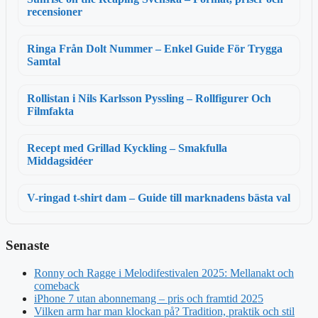
recensioner
Ringa Från Dolt Nummer – Enkel Guide För Trygga
Samtal
Rollistan i Nils Karlsson Pyssling – Rollfigurer Och
Filmfakta
Recept med Grillad Kyckling – Smakfulla
Middagsidéer
V-ringad t-shirt dam – Guide till marknadens bästa val
Senaste
Ronny och Ragge i Melodifestivalen 2025: Mellanakt och
comeback
iPhone 7 utan abonnemang – pris och framtid 2025
Vilken arm har man klockan på? Tradition, praktik och stil