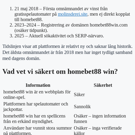
21 maj 2018
– Första omnämnandet av vinst från
gratisspelautomater på
molinsderei.site
, men ej direkt kopplat
till homebet88.
2023–2024
– Registrering av domänen homebet88win.com
(osäker tidpunkt).
2025
– Aktuell sökaktivitet och SERP-närvaro.
Tidslinjen visar att plattformen är relativt ny och saknar lång historik.
Det äldsta omnämnandet är från 2018 men har inget tydligt samband
med dagens domän.
Vad vet vi säkert om homebet88 win?
Information
Säkerhet
homebet88 win är en webbplats för
Säker
online-spel.
Plattformen har spelautomater och
Sannolik
jackpottar.
homebet88 win har en spellicens
Osäker – ingen information
från en erkänd myndighet.
funnen
Användare har vunnit stora summor
Osäker – inga verifierade
på plattformen.
källor