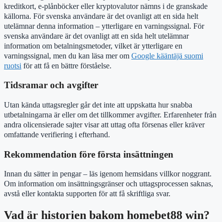
kreditkort, e-plånböcker eller kryptovalutor nämns i de granskade
källorna. För svenska användare är det ovanligt att en sida helt
utelämnar denna information – ytterligare en varningssignal. För
svenska användare är det ovanligt att en sida helt utelämnar
information om betalningsmetoder, vilket är ytterligare en
varningssignal, men du kan läsa mer om
Google kääntäjä suomi
ruotsi
för att få en bättre förståelse.
Tidsramar och avgifter
Utan kända uttagsregler går det inte att uppskatta hur snabba
utbetalningarna är eller om det tillkommer avgifter. Erfarenheter från
andra olicensierade sajter visar att uttag ofta försenas eller kräver
omfattande verifiering i efterhand.
Rekommendation före första insättningen
Innan du sätter in pengar – läs igenom hemsidans villkor noggrant.
Om information om insättningsgränser och uttagsprocessen saknas,
avstå eller kontakta supporten för att få skriftliga svar.
Vad är historien bakom homebet88 win?