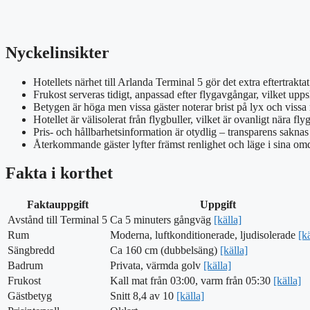
Nyckelinsikter
Hotellets närhet till Arlanda Terminal 5 gör det extra eftertrakta
Frukost serveras tidigt, anpassad efter flygavgångar, vilket upp
Betygen är höga men vissa gäster noterar brist på lyx och vissa 
Hotellet är välisolerat från flygbuller, vilket är ovanligt nära fly
Pris- och hållbarhetsinformation är otydlig – transparens saknas
Återkommande gäster lyfter främst renlighet och läge i sina o
Fakta i korthet
Faktauppgift
Uppgift
Avstånd till Terminal 5
Ca 5 minuters gångväg
[källa]
Rum
Moderna, luftkonditionerade, ljudisolerade
[k
Sängbredd
Ca 160 cm (dubbelsäng)
[källa]
Badrum
Privata, värmda golv
[källa]
Frukost
Kall mat från 03:00, varm från 05:30
[källa]
Gästbetyg
Snitt 8,4 av 10
[källa]