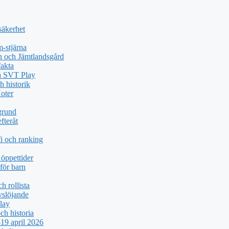
säkerhet
-stjärna
n och Jämtlandsgård
akta
på SVT Play
h historik
oter
grund
fteråt
i och ranking
öppettider
för barn
h rollista
vslöjande
lay
ch historia
19 april 2026