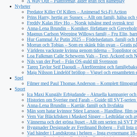
A Way Out – Plattformar, ålder grän och gameplay
Nyheter
Predator Killer Of Killers – Animerad Sci-Fi Action
Prins Harry, hertig av Sussex – Allt om familj, hälsa och 
Freddy Kalas Hey Ho – Norsk julsång med svensk text
Anna-Lena Brundin – Komiker, författare och Greveholm
Magnus Carlson Weeping Willows familj – Fru Elin, bar
Hur Gammal Är Putin 2025 – Födelsedatum, familj och f
Morran och Tobias – Som en skänk från ovan – Gratis 
Världens vackraste kvinna genom tiderna – Topplistor oc
Loa Falkman Calle Schewens Vals – Text, Ackord och N
Nils van der Poel – Från OS-guld till Svensson
Tareq Taylor Seif Daoudi – Återförening och familjebak
Maja Nilsson Lindelöf bröllop – Vigsel och ensamheten e
Spel
Filmer med Paul Thomas Anderson – Komplett filmograf
Sport
Ica Maxi Kungälv Erbjudande – Aktuella kampanjer och 
Historien om Sverige med Farah – Guide till SVT-serien 
Anna-Lena Brundin – Karriär, familj och livsfakta
Män som hatar kvinnor Stieg Larsson – Handling, film oc
Vem Var Bläckfisken i Masked Singer – Ledtrådar och a
Vännerna och det gröna ljuset – Allt om serien på SVT P
Byggnader Designade av Ferdinand Boberg – Full lista o
Vad händer i Landskrona i helgen – Inga evenemang 18–