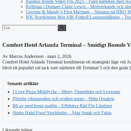
Rasmus Bonde Söker Fru 2025 – Fann kärleken med Nat
Rollistan i Domare Claire Lewis – Medverkande och säs
Georgie & Mandy’s First Marriage – Streama på HBO 
IFK Norrköping Mot AIK Fotboll Laguppställning – Tr
Sök
efter:
Comfort Hotel Arlanda Terminal – Smidigt Boende V
Av Marcus Andersson · mars 2, 2026
Comfort Hotel Arlanda Terminal kombinerar ett strategiskt läge vid A
blivit ett populärt val tack vare närheten till Terminal 5 och den goda 
Senaste artiklar
I Love Pizza Mölnlycke – Meny, Öppettider och Leverans
Plötslig viktuppgång och svullen mage – Hitta Orsaken
Bli av med hosta snabbt – Effektiva Råd För Lindring
Shahs Halal Food Stockholm – Äkta Smak och Fakta
Liknande inlägg