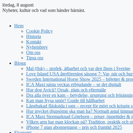
lördag, 8 augusti
Nyheter, kultur och vad som händer härnäst.
Hem
Cookie Policy
Historia
Kontakt
Nyhetsbrev
Om oss
Tipsa oss
Blogg
Mal (fisk) – storlek, ätbarhet och var den finns i Sverige
Love Island USA återförening säsong 7: Var, när och hur 
Sweden International Horse Show 2025 – biljetter & pr
ICA Maxi nästa veckas erbjudande – se det digitalt
Hur dog Avicii? Orsak, plats och eftermäle
Dra alla över en kam – betydelse, ursprung och felsägnin
Kan man frysa smör? Guide till hållbarhet
Långbakad fläsksida i ugn – recept för mört och krispig s
Hur mycket djupsömn ska man ha? Normalt antal timmar 
ICA Maxi Stormarknad Göteborg – priser, öppettider & j
Vilken arm har man klockan på? Tradition, praktik och st
iPhone 7 utan abonnemang – pris och framtid 2025
Ekonomi