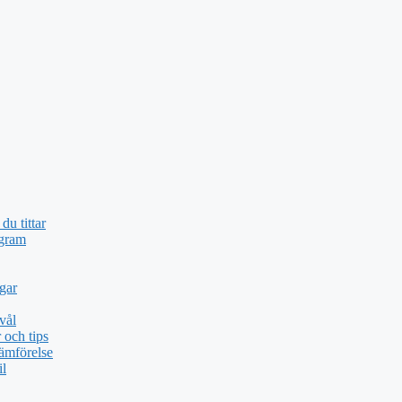
du tittar
ogram
gar
vål
och tips
ämförelse
il