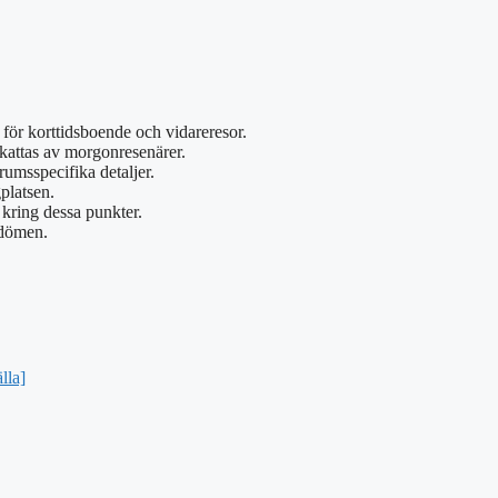
t för korttidsboende och vidareresor.
skattas av morgonresenärer.
rumsspecifika detaljer.
gplatsen.
 kring dessa punkter.
mdömen.
älla]