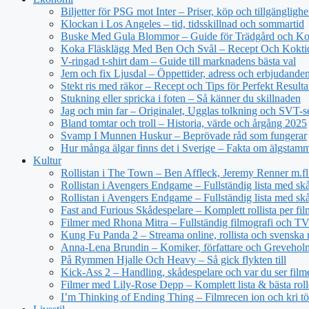
Biljetter för PSG mot Inter – Priser, köp och tillgänglighe
Klockan i Los Angeles – tid, tidsskillnad och sommartid
Buske Med Gula Blommor – Guide för Trädgård och Ko
Koka Fläsklägg Med Ben Och Svål – Recept Och Kokti
V-ringad t-shirt dam – Guide till marknadens bästa val
Jem och fix Ljusdal – Öppettider, adress och erbjudande
Stekt ris med räkor – Recept och Tips för Perfekt Resulta
Stukning eller spricka i foten – Så känner du skillnaden
Jag och min far – Originalet, Ugglas tolkning och SVT-s
Bland tomtar och troll – Historia, värde och årgång 2025
Svamp I Munnen Huskur – Beprövade råd som fungerar
Hur många älgar finns det i Sverige – Fakta om älgstam
Kultur
Rollistan i The Town – Ben Affleck, Jeremy Renner m.fl
Rollistan i Avengers Endgame – Fullständig lista med sk
Rollistan i Avengers Endgame – Fullständig lista med skå
Fast and Furious Skådespelare – Komplett rollista per fil
Filmer med Rhona Mitra – Fullständig filmografi och TV-
Kung Fu Panda 2 – Streama online, rollista och svenska r
Anna-Lena Brundin – Komiker, författare och Greveholm
På Rymmen Hjalle Och Heavy – Så gick flykten till
Kick-Ass 2 – Handling, skådespelare och var du ser film
Filmer med Lily-Rose Depp – Komplett lista & bästa roll
I’m Thinking of Ending Thing – Filmrecen ion och kri t