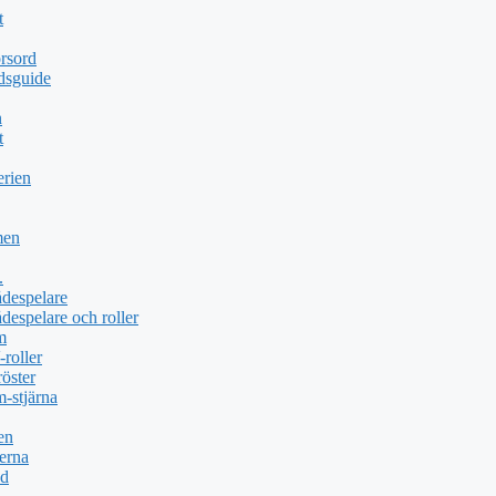
t
rsord
dsguide
n
t
erien
men
.
ådespelare
despelare och roller
m
roller
öster
-stjärna
en
erna
öd