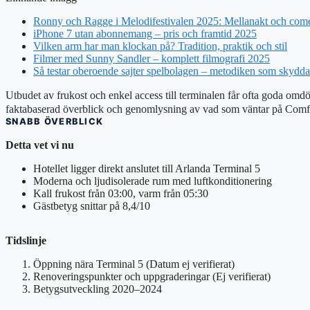
Ronny och Ragge i Melodifestivalen 2025: Mellanakt och com
iPhone 7 utan abonnemang – pris och framtid 2025
Vilken arm har man klockan på? Tradition, praktik och stil
Filmer med Sunny Sandler – komplett filmografi 2025
Så testar oberoende sajter spelbolagen – metodiken som skydd
Utbudet av frukost och enkel access till terminalen får ofta goda omd
faktabaserad överblick och genomlysning av vad som väntar på Comf
SNABB ÖVERBLICK
Detta vet vi nu
Hotellet ligger direkt anslutet till Arlanda Terminal 5
Moderna och ljudisolerade rum med luftkonditionering
Kall frukost från 03:00, varm från 05:30
Gästbetyg snittar på 8,4/10
Tidslinje
Öppning nära Terminal 5 (Datum ej verifierat)
Renoveringspunkter och uppgraderingar (Ej verifierat)
Betygsutveckling 2020–2024