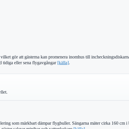
 vilket gör att gästerna kan promenera inomhus till incheckningsdiskarna 
id tidiga eller sena flygavgångar
[källa]
.
llet.
ering som märkbart dämpar flygbuller. Sängarna mäter cirka 160 cm i b
 gäster saknar minibar och vattenkokare
[källa]
.