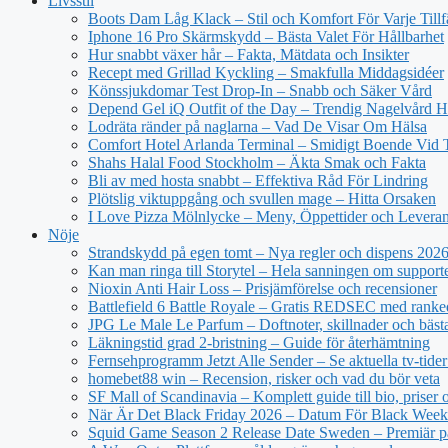
Livsstil
Boots Dam Låg Klack – Stil och Komfort För Varje Tillf
Iphone 16 Pro Skärmskydd – Bästa Valet För Hållbarhet
Hur snabbt växer hår – Fakta, Mätdata och Insikter
Recept med Grillad Kyckling – Smakfulla Middagsidéer
Könssjukdomar Test Drop-In – Snabb och Säker Vård
Depend Gel iQ Outfit of the Day – Trendig Nagelvård
Lodräta ränder på naglarna – Vad De Visar Om Hälsa
Comfort Hotel Arlanda Terminal – Smidigt Boende Vid 
Shahs Halal Food Stockholm – Äkta Smak och Fakta
Bli av med hosta snabbt – Effektiva Råd För Lindring
Plötslig viktuppgång och svullen mage – Hitta Orsaken
I Love Pizza Mölnlycke – Meny, Öppettider och Levera
Nöje
Strandskydd på egen tomt – Nya regler och dispens 202
Kan man ringa till Storytel – Hela sanningen om support
Nioxin Anti Hair Loss – Prisjämförelse och recensioner
Battlefield 6 Battle Royale – Gratis REDSEC med ranke
JPG Le Male Le Parfum – Doftnoter, skillnader och bäst
Läkningstid grad 2-bristning – Guide för återhämtning
Fernsehprogramm Jetzt Alle Sender – Se aktuella tv-tider
homebet88 win – Recension, risker och vad du bör veta
SF Mall of Scandinavia – Komplett guide till bio, priser
När Är Det Black Friday 2026 – Datum För Black Wee
Squid Game Season 2 Release Date Sweden – Premiär på