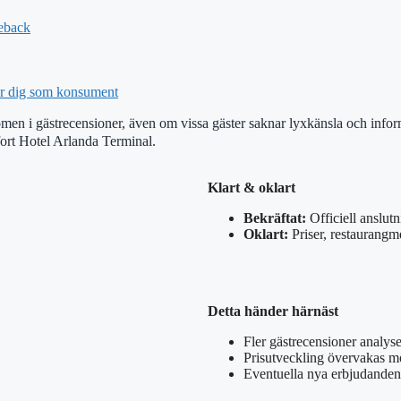
eback
ar dig som konsument
ömen i gästrecensioner, även om vissa gäster saknar lyxkänsla och info
ort Hotel Arlanda Terminal.
Klart & oklart
Bekräftat:
Officiell anslutn
Oklart:
Priser, restaurangmen
Detta händer härnäst
Fler gästrecensioner analyse
Prisutveckling övervakas m
Eventuella nya erbjudande