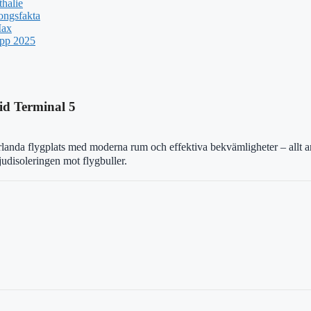
halie
ongsfakta
Max
upp 2025
id Terminal 5
rlanda flygplats med moderna rum och effektiva bekvämligheter – allt a
ljudisoleringen mot flygbuller.