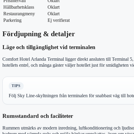
Prisintervall
Oklart
Hållbarhetsklass
Oklart
Restaurangmeny
Oklart
Parkering
Ej verifierat
Fördjupning & detaljer
Läge och tillgänglighet vid terminalen
Comfort Hotel Arlanda Terminal ligger direkt ansluten till Terminal 5,
hotellets entré, och många gäster väljer hotellet just för smidigheten v
TIPS
Följ Sky Line-skyltningen från terminalen för snabbast väg till hote
Rumsstandard och faciliteter
Rummen utmärks av modern inredning, luftkonditionering och ljudisol
badrum med värmda golv och rejäla bänkar uppskattas, även om vissa