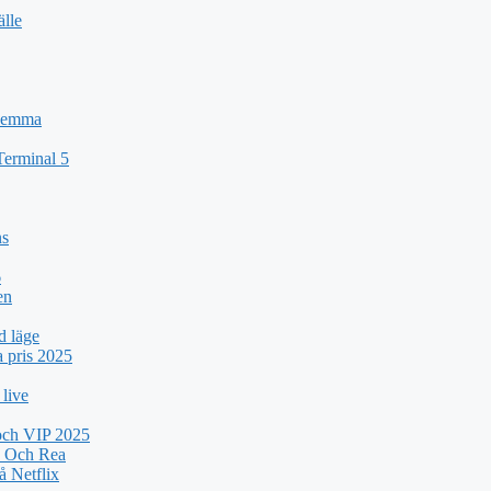
älle
 Hemma
Terminal 5
ns
6
en
d läge
a pris 2025
 live
 och VIP 2025
k Och Rea
 Netflix