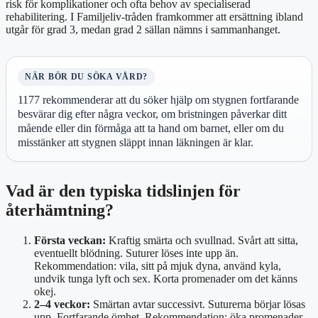
risk för komplikationer och ofta behov av specialiserad
rehabilitering. I Familjeliv-tråden framkommer att ersättning ibland
utgår för grad 3, medan grad 2 sällan nämns i sammanhanget.
NÄR BÖR DU SÖKA VÅRD?
1177 rekommenderar att du söker hjälp om stygnen fortfarande
besvärar dig efter några veckor, om bristningen påverkar ditt
mående eller din förmåga att ta hand om barnet, eller om du
misstänker att stygnen släppt innan läkningen är klar.
Vad är den typiska tidslinjen för
återhämtning?
Första veckan:
Kraftig smärta och svullnad. Svårt att sitta,
eventuellt blödning. Suturer löses inte upp än.
Rekommendation: vila, sitt på mjuk dyna, använd kyla,
undvik tunga lyft och sex. Korta promenader om det känns
okej.
2–4 veckor:
Smärtan avtar successivt. Suturerna börjar lösas
upp. Fortfarande ömhet. Rekommendation: öka promenader