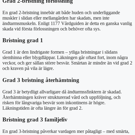
Grad 2-bristning förlossning
En grad 2-bristning innebär att både huden och underliggande
muskler i slidan eller mellangården har skadats, men inte
ändtarmsmuskeln. Enligt 1177 Vårdguiden är detta en ganska vanlig
skada vid första förlossningen och behöver ofta sys.
Bristning grad 1
Grad 1 är den lindrigaste formen – ytliga bristningar i slidans
slemhinna eller blygdläppar. Läkningen går oftast fort, inom några
veckor, och ger sällan större besvär. Smärtan är mindre än vid grad 2
och kraven på vila är lägre.
Grad 3 bristning återhämtning
Grad 3 är betydligt allvarligare då ändtarmssfinktern är skadad.
Återhämtningen kräver strukturerad vård och uppföljning, och
risken för långvariga besvär som inkontinens är högre.
Läkningstiden är ofta längre än för grad 2.
Bristning grad 3 familjeliv
En grad 3-bristning påverkar vardagen mer påtagligt – med smärta,