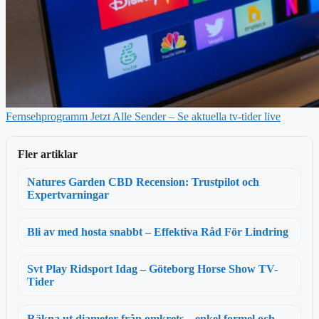
Fernsehprogramm Jetzt Alle Sender – Se aktuella tv-tider live
Fler artiklar
Natures Garden CBD Recension: Trustpilot och
Expertvarningar
Bli av med hosta snabbt – Effektiva Råd För Lindring
Svt Play Ridsport Idag – Göteborg Horse Show TV-
Tider
Räkna ut diameter från omkrets – enkel formel och