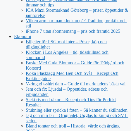
timmar och tips
ICA Maxi Stormarknad Göteborg – priser, öppettider &
jämförelse
Vilken arm har man klockan på? Tradition, praktik och
stil
iPhone 7 utan abonnemang – pris och framtid 2025
Ekonomi
Biljetter för PSG mot Inter – Priser, köp och
tillgänglighet
Klockan i Los Angeles – tid, tidsskillnad och
sommartid
Buske Med Gula Blommor – Guide för Trädgård och
Korsord
Koka Fläsklägg Med Ben Och Svål – Recept Och
Koktidsguide
V-ringad t-shirt dam – Guide till marknadens bästa val
Jem och fix Ljusdal – Öppettider, adress och
erbjudanden
Stekt ris med räkor – Recept och Tips för Perfekt
Resultat
Stukning eller spricka i foten – Så känner du skillnaden
Jag och min far – Originalet, Ugglas tolkning och SVT-
serien
Bland tomtar och troll – Historia, värde och årgång