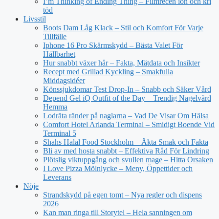
I’m Thinking of Ending Thing – Filmrecen ion och kri
töd
Livsstil
Boots Dam Låg Klack – Stil och Komfort För Varje
Tillfälle
Iphone 16 Pro Skärmskydd – Bästa Valet För
Hållbarhet
Hur snabbt växer hår – Fakta, Mätdata och Insikter
Recept med Grillad Kyckling – Smakfulla
Middagsidéer
Könssjukdomar Test Drop-In – Snabb och Säker Vård
Depend Gel iQ Outfit of the Day – Trendig Nagelvård
Hemma
Lodräta ränder på naglarna – Vad De Visar Om Hälsa
Comfort Hotel Arlanda Terminal – Smidigt Boende Vid
Terminal 5
Shahs Halal Food Stockholm – Äkta Smak och Fakta
Bli av med hosta snabbt – Effektiva Råd För Lindring
Plötslig viktuppgång och svullen mage – Hitta Orsaken
I Love Pizza Mölnlycke – Meny, Öppettider och
Leverans
Nöje
Strandskydd på egen tomt – Nya regler och dispens
2026
Kan man ringa till Storytel – Hela sanningen om