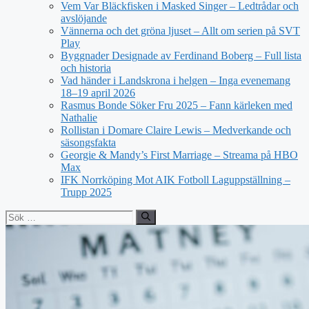
Vem Var Bläckfisken i Masked Singer – Ledtrådar och
avslöjande
Vännerna och det gröna ljuset – Allt om serien på SVT
Play
Byggnader Designade av Ferdinand Boberg – Full lista
och historia
Vad händer i Landskrona i helgen – Inga evenemang
18–19 april 2026
Rasmus Bonde Söker Fru 2025 – Fann kärleken med
Nathalie
Rollistan i Domare Claire Lewis – Medverkande och
säsongsfakta
Georgie & Mandy’s First Marriage – Streama på HBO
Max
IFK Norrköping Mot AIK Fotboll Laguppställning –
Trupp 2025
Sök
efter: