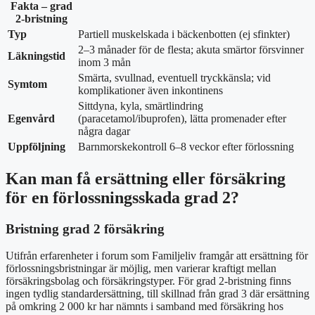
Fakta – grad
2-bristning
Typ
Partiell muskelskada i bäckenbotten (ej sfinkter)
2–3 månader för de flesta; akuta smärtor försvinner
Läkningstid
inom 3 mån
Smärta, svullnad, eventuell tryckkänsla; vid
Symtom
komplikationer även inkontinens
Sittdyna, kyla, smärtlindring
Egenvård
(paracetamol/ibuprofen), lätta promenader efter
några dagar
Uppföljning
Barnmorskekontroll 6–8 veckor efter förlossning
Kan man få ersättning eller försäkring
för en förlossningsskada grad 2?
Bristning grad 2 försäkring
Utifrån erfarenheter i forum som Familjeliv framgår att ersättning för
förlossningsbristningar är möjlig, men varierar kraftigt mellan
försäkringsbolag och försäkringstyper. För grad 2-bristning finns
ingen tydlig standardersättning, till skillnad från grad 3 där ersättning
på omkring 2 000 kr har nämnts i samband med försäkring hos