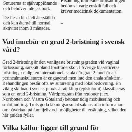
Ersättning från Patientförsäkringen
Suturerna är självupplösande
bedöms i varje enskilt fall och
och behöver inte tas bort.
kräver medicinsk dokumentation.
De flesta blir helt återställda
och kan återgå till normal
–
aktivitet inom 3 månader.
Vad innebär en grad 2-bristning i svensk
vård?
Grad 2-bristning är den vanligaste bristningsgraden vid vaginal
förlossning, särskilt bland förstföderskor. I Sverige klassificeras
bristningar enligt en internationell skala där grad 2 innebär att
perinealmuskulaturen är engagerad men inte den anala sfinktern.
Behandlingen består ofta av suturering med lokalbedövning. En
viktig skillnad i svensk praxis är att klipp (episiotomi) klassificeras
som en grad 2-bristning. Vårdprogram från regioner (t.ex.
Norrbotten och Västra Götaland) betonar tidig mobilisering och
smärtlindring. Trots goda läkningsresultat saknas ofta information
om påverkan på familjeliv och möjligheter till ersättning, vilket den
här guiden fyller.
Vilka källor ligger till grund för