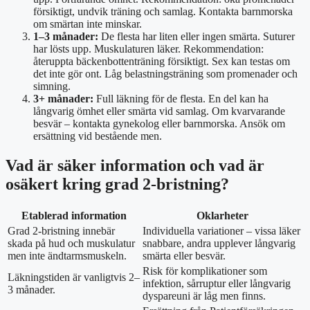
försiktigt, undvik träning och samlag. Kontakta barnmorska
om smärtan inte minskar.
1–3 månader:
De flesta har liten eller ingen smärta. Suturer
har lösts upp. Muskulaturen läker. Rekommendation:
återuppta bäckenbottenträning försiktigt. Sex kan testas om
det inte gör ont. Låg belastningsträning som promenader och
simning.
3+ månader:
Full läkning för de flesta. En del kan ha
långvarig ömhet eller smärta vid samlag. Om kvarvarande
besvär – kontakta gynekolog eller barnmorska. Ansök om
ersättning vid bestående men.
Vad är säker information och vad är
osäkert kring grad 2-bristning?
Etablerad information
Oklarheter
Grad 2-bristning innebär
Individuella variationer – vissa läker
skada på hud och muskulatur
snabbare, andra upplever långvarig
men inte ändtarmsmuskeln.
smärta eller besvär.
Risk för komplikationer som
Läkningstiden är vanligtvis 2–
infektion, sårruptur eller långvarig
3 månader.
dyspareuni är låg men finns.