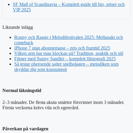
SF Mall of Scandinavia – Komplett guide till bio, priser och
VIP 2025
Liknande inlägg
Ronny och Ragge i Melodifestivalen 2025: Mellanakt och
comeback
iPhone 7 utan abonnemang – pris och framtid 2025
Vilken arm har man klockan på? Tradition, praktik och stil
Filmer med Sunny Sandler – komplett filmografi 2025
Så testar oberoende sajter spelbolagen – metodiken som
skyddar dig som konsument
Normal läkningstid
2–3 månader. De flesta akuta smärtor försvinner inom 3 månader.
Första veckorna krävs vila och egenvård.
Påverkan på vardagen