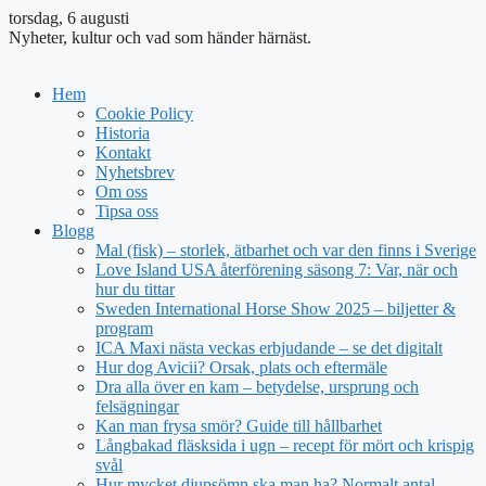
torsdag, 6 augusti
Nyheter, kultur och vad som händer härnäst.
Hem
Cookie Policy
Historia
Kontakt
Nyhetsbrev
Om oss
Tipsa oss
Blogg
Mal (fisk) – storlek, ätbarhet och var den finns i Sverige
Love Island USA återförening säsong 7: Var, när och
hur du tittar
Sweden International Horse Show 2025 – biljetter &
program
ICA Maxi nästa veckas erbjudande – se det digitalt
Hur dog Avicii? Orsak, plats och eftermäle
Dra alla över en kam – betydelse, ursprung och
felsägningar
Kan man frysa smör? Guide till hållbarhet
Långbakad fläsksida i ugn – recept för mört och krispig
svål
Hur mycket djupsömn ska man ha? Normalt antal