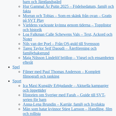
barn och Jämtlandsgård
Hur Gammal Är Putin 2025 – Födelsedatum, familj och
fakta
Morran och Tobias – Som en skänk från ovan – Gratis
på SVT Play
Världens vackraste kvinna genom tiderna – Topplistor
och historik
Loa Falkman Calle Schewens Vals – Text, Ackord och
Noter
Nils van der Poel – Från OS-guld till Svensson
Tareq Taylor Seif Daoudi – Återförening och
familjebakgrund
Maja Nilsson Lindelöf bröllop – Vigsel och ensamheten
efteråt
Spel
Filmer med Paul Thomas Anderson – Komplett
filmografi och ranking
Sport
Ica Maxi Kungälv Erbjudande – Aktuella kampanjer
och öppettider
Historien om Sverige med Farah – Guide till SVT-
serien för barn
Anna-Lena Brundin – Karriär, familj och livsfakta
Män som hatar kvinnor Stieg Larsson – Handling, film
och rollista