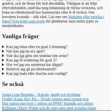
gradvis, och de flesta blir helt återställda. Viktigast är att följa
eftervårdsråden, undvika tung belastning de första veckorna, och
boka en efterkontroll hos barnmorska efter 6–8 veckor. Om
besvären kvarstår – sök vård. Läs mer om
Stukning eller spricka i
foten? Gör testet som avgör
för jämförelse med andra typer av
muskelskador.
Vanliga frågor
Kan jag träna efter en grad 2-bristning?
När kan jag ha sex igen?
Vad ska jag göra om smärtan inte avtar?
Kan jag få ersättning för grad 2?
Hur vet jag om suturerna har släppt?
Behöver jag gå på efterkontroll?
Kan jag bada eller duscha som vanligt?
Se också
Anna-Lena Brundin – Karriär, familj och livsfakta
Freddy Kalas Hey Ho – Norsk julsång med svensk text
Hur många har över 1 miljon på PPM? Statistik och siffror
Rollistan i Harry Potter och de vises sten med svenska röster