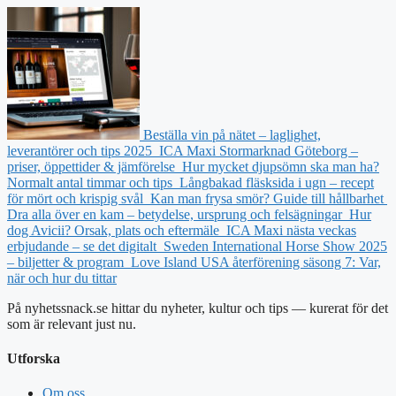
Beställa vin på nätet – laglighet,
leverantörer och tips 2025
ICA Maxi Stormarknad Göteborg –
priser, öppettider & jämförelse
Hur mycket djupsömn ska man ha?
Normalt antal timmar och tips
Långbakad fläsksida i ugn – recept
för mört och krispig svål
Kan man frysa smör? Guide till hållbarhet
Dra alla över en kam – betydelse, ursprung och felsägningar
Hur
dog Avicii? Orsak, plats och eftermäle
ICA Maxi nästa veckas
erbjudande – se det digitalt
Sweden International Horse Show 2025
– biljetter & program
Love Island USA återförening säsong 7: Var,
när och hur du tittar
På nyhetssnack.se hittar du nyheter, kultur och tips — kurerat för det
som är relevant just nu.
Utforska
Om oss