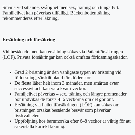
Smärta vid sittande, svårighet med sex, träning och tunga lyft.
Familjelivet kan påverkas tillfälligt. Bäckenbottenträning
rekommenderas efter läkning.
Ersättning och försäkring
Vid bestående men kan ersättning sökas via Patientförsäkringen
(LÖF). Privata försäkringar kan också omfatta förlossningsskador.
Grad 2-bristning är den vanligaste typen av bristning vid
förlossning, särskilt bland förstföderskor.
De flesta läker helt inom 3 månader, men smärtan avtar
successivt och kan vara kvar i veckor.
Familjelivet påverkas – sex, träning och längre promenader
bör undvikas de första 4–6 veckorna om det gör ont.
Ersättning via Patientförsäkringen (LÖF) kan sökas om
bristningen orsakat bestående besvär som påverkar
livskvaliteten.
Uppföljning hos barnmorska efter 6–8 veckor är viktig för att
säkerställa korrekt läkning.