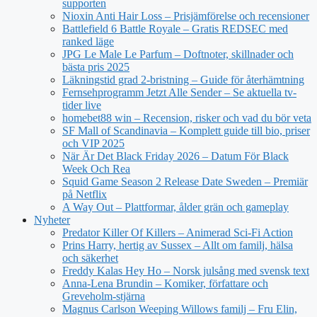
supporten
Nioxin Anti Hair Loss – Prisjämförelse och recensioner
Battlefield 6 Battle Royale – Gratis REDSEC med
ranked läge
JPG Le Male Le Parfum – Doftnoter, skillnader och
bästa pris 2025
Läkningstid grad 2-bristning – Guide för återhämtning
Fernsehprogramm Jetzt Alle Sender – Se aktuella tv-
tider live
homebet88 win – Recension, risker och vad du bör veta
SF Mall of Scandinavia – Komplett guide till bio, priser
och VIP 2025
När Är Det Black Friday 2026 – Datum För Black
Week Och Rea
Squid Game Season 2 Release Date Sweden – Premiär
på Netflix
A Way Out – Plattformar, ålder grän och gameplay
Nyheter
Predator Killer Of Killers – Animerad Sci-Fi Action
Prins Harry, hertig av Sussex – Allt om familj, hälsa
och säkerhet
Freddy Kalas Hey Ho – Norsk julsång med svensk text
Anna-Lena Brundin – Komiker, författare och
Greveholm-stjärna
Magnus Carlson Weeping Willows familj – Fru Elin,