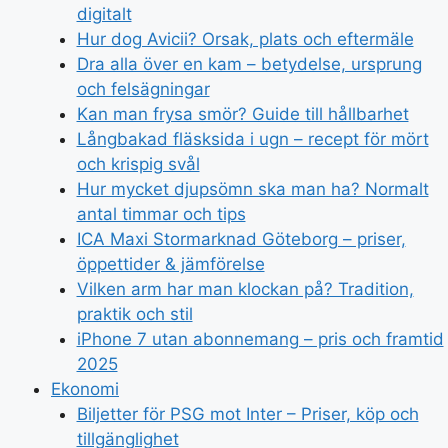
digitalt
Hur dog Avicii? Orsak, plats och eftermäle
Dra alla över en kam – betydelse, ursprung
och felsägningar
Kan man frysa smör? Guide till hållbarhet
Långbakad fläsksida i ugn – recept för mört
och krispig svål
Hur mycket djupsömn ska man ha? Normalt
antal timmar och tips
ICA Maxi Stormarknad Göteborg – priser,
öppettider & jämförelse
Vilken arm har man klockan på? Tradition,
praktik och stil
iPhone 7 utan abonnemang – pris och framtid
2025
Ekonomi
Biljetter för PSG mot Inter – Priser, köp och
tillgänglighet