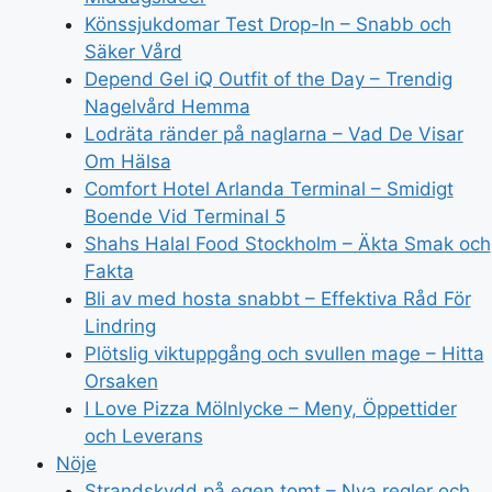
Könssjukdomar Test Drop-In – Snabb och
Säker Vård
Depend Gel iQ Outfit of the Day – Trendig
Nagelvård Hemma
Lodräta ränder på naglarna – Vad De Visar
Om Hälsa
Comfort Hotel Arlanda Terminal – Smidigt
Boende Vid Terminal 5
Shahs Halal Food Stockholm – Äkta Smak och
Fakta
Bli av med hosta snabbt – Effektiva Råd För
Lindring
Plötslig viktuppgång och svullen mage – Hitta
Orsaken
I Love Pizza Mölnlycke – Meny, Öppettider
och Leverans
Nöje
Strandskydd på egen tomt – Nya regler och