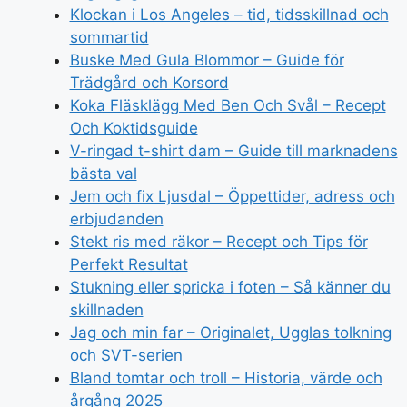
Klockan i Los Angeles – tid, tidsskillnad och
sommartid
Buske Med Gula Blommor – Guide för
Trädgård och Korsord
Koka Fläsklägg Med Ben Och Svål – Recept
Och Koktidsguide
V-ringad t-shirt dam – Guide till marknadens
bästa val
Jem och fix Ljusdal – Öppettider, adress och
erbjudanden
Stekt ris med räkor – Recept och Tips för
Perfekt Resultat
Stukning eller spricka i foten – Så känner du
skillnaden
Jag och min far – Originalet, Ugglas tolkning
och SVT-serien
Bland tomtar och troll – Historia, värde och
årgång 2025