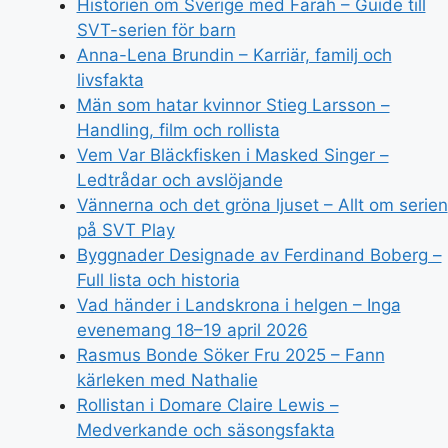
Historien om Sverige med Farah – Guide till
SVT-serien för barn
Anna-Lena Brundin – Karriär, familj och
livsfakta
Män som hatar kvinnor Stieg Larsson –
Handling, film och rollista
Vem Var Bläckfisken i Masked Singer –
Ledtrådar och avslöjande
Vännerna och det gröna ljuset – Allt om serien
på SVT Play
Byggnader Designade av Ferdinand Boberg –
Full lista och historia
Vad händer i Landskrona i helgen – Inga
evenemang 18–19 april 2026
Rasmus Bonde Söker Fru 2025 – Fann
kärleken med Nathalie
Rollistan i Domare Claire Lewis –
Medverkande och säsongsfakta