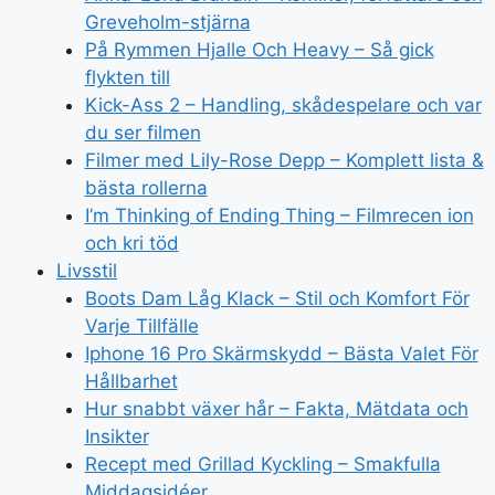
Greveholm-stjärna
På Rymmen Hjalle Och Heavy – Så gick
flykten till
Kick-Ass 2 – Handling, skådespelare och var
du ser filmen
Filmer med Lily-Rose Depp – Komplett lista &
bästa rollerna
I’m Thinking of Ending Thing – Filmrecen ion
och kri töd
Livsstil
Boots Dam Låg Klack – Stil och Komfort För
Varje Tillfälle
Iphone 16 Pro Skärmskydd – Bästa Valet För
Hållbarhet
Hur snabbt växer hår – Fakta, Mätdata och
Insikter
Recept med Grillad Kyckling – Smakfulla
Middagsidéer