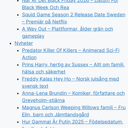
När Är Det Black Friday 2026 – Datum För
Black Week Och Rea
Squid Game Season 2 Release Date Sweden
– Premiär på Netflix
A Way Out – Plattformar, ålder grän och
gameplay
Nyheter
Predator Killer Of Killers – Animerad Sci-Fi
Action
Prins Harry, hertig av Sussex – Allt om familj,
hälsa och säkerhet
Freddy Kalas Hey Ho – Norsk julsång med
svensk text
Anna-Lena Brundin – Komiker, författare och
Greveholm-stjärna
Magnus Carlson Weeping Willows familj – Fru
Elin, barn och Jämtlandsgård
Hur Gammal Är Putin 2025 – Födelsedatum,