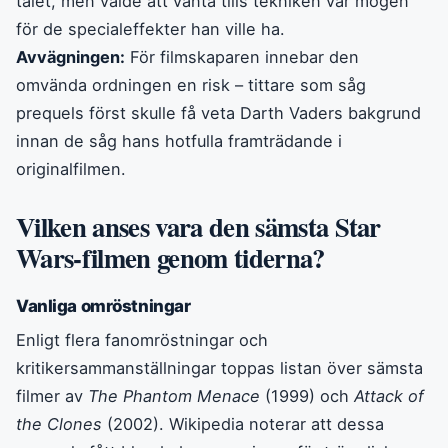
talet, men valde att vänta tills tekniken var mogen
för de specialeffekter han ville ha.
Avvägningen:
För filmskaparen innebar den
omvända ordningen en risk – tittare som såg
prequels först skulle få veta Darth Vaders bakgrund
innan de såg hans hotfulla framträdande i
originalfilmen.
Vilken anses vara den sämsta Star
Wars-filmen genom tiderna?
Vanliga omröstningar
Enligt flera fanomröstningar och
kritikersammanställningar toppas listan över sämsta
filmer av
The Phantom Menace
(1999) och
Attack of
the Clones
(2002). Wikipedia noterar att dessa