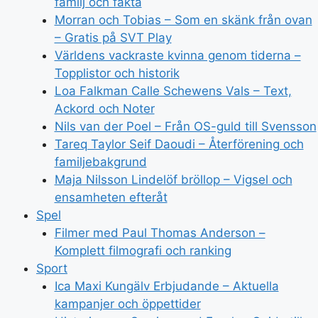
familj och fakta
Morran och Tobias – Som en skänk från ovan
– Gratis på SVT Play
Världens vackraste kvinna genom tiderna –
Topplistor och historik
Loa Falkman Calle Schewens Vals – Text,
Ackord och Noter
Nils van der Poel – Från OS-guld till Svensson
Tareq Taylor Seif Daoudi – Återförening och
familjebakgrund
Maja Nilsson Lindelöf bröllop – Vigsel och
ensamheten efteråt
Spel
Filmer med Paul Thomas Anderson –
Komplett filmografi och ranking
Sport
Ica Maxi Kungälv Erbjudande – Aktuella
kampanjer och öppettider