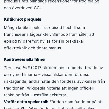
prequels fått blandade recensioner för trög dialog
och överdriven CGI.
Kritik mot prequels
Många kritiker pekar ut episod I och II som
franchiseens lågpunkter. Shmoop framhåller att
episod IV däremot hyllas för sin praktiska
effektteknik och tighta manus.
Kontroversiella filmer
The Last Jedi
(2017) är den mest omdebatterade av
de nyare filmerna – vissa älskar den för dess
risktagande, andra hatar den för dess avvikelser från
traditionen. Wikipedia noterar att ingen officiell
rankning från Lucasfilm existerar.
Varför detta spelar roll:
För den som funderar på att
börja se Star Wars är det värt att veta vilka filmer