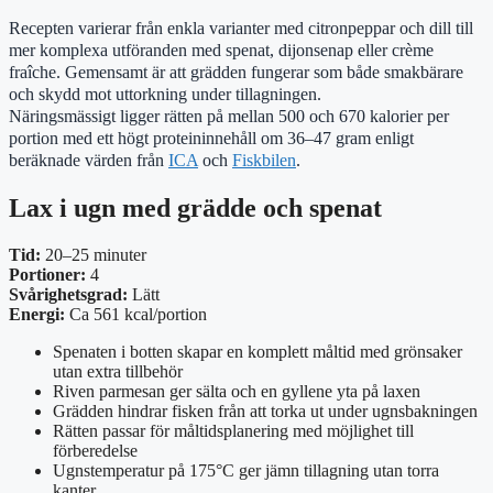
Recepten varierar från enkla varianter med citronpeppar och dill till
mer komplexa utföranden med spenat, dijonsenap eller crème
fraîche. Gemensamt är att grädden fungerar som både smakbärare
och skydd mot uttorkning under tillagningen.
Näringsmässigt ligger rätten på mellan 500 och 670 kalorier per
portion med ett högt proteininnehåll om 36–47 gram enligt
beräknade värden från
ICA
och
Fiskbilen
.
Lax i ugn med grädde och spenat
Tid:
20–25 minuter
Portioner:
4
Svårighetsgrad:
Lätt
Energi:
Ca 561 kcal/portion
Spenaten i botten skapar en komplett måltid med grönsaker
utan extra tillbehör
Riven parmesan ger sälta och en gyllene yta på laxen
Grädden hindrar fisken från att torka ut under ugnsbakningen
Rätten passar för måltidsplanering med möjlighet till
förberedelse
Ugnstemperatur på 175°C ger jämn tillagning utan torra
kanter