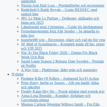
supporten
Nioxin Anti Hair Loss – Prisjämförelse och recensioner
Battlefield 6 Battle Royale – Gratis REDSEC med
ranked läge
JPG Le Male Le Parfum – Doftnoter, skillnader och
bästa pris 2025
Läkningstid grad 2-bristning – Guide för återhämtning
Fernsehprogramm Jetzt Alle Sender – Se aktuella tv-
tider live
homebet88 win – Recension, risker och vad du bör veta
SF Mall of Scandinavia – Komplett guide till bio, priser
och VIP 2025
När Är Det Black Friday 2026 – Datum För Black
Week Och Rea
Squid Game Season 2 Release Date Sweden – Premiär
på Netflix
A Way Out – Plattformar, ålder grän och gameplay
Nyheter
Predator Killer Of Killers – Animerad Sci-Fi Action
Prins Harry, hertig av Sussex – Allt om familj, hälsa
och säkerhet
Freddy Kalas Hey Ho – Norsk julsång med svensk text
Anna-Lena Brundin – Komiker, författare och
Greveholm-stjärna
Magnus Carlson Weeping Willows familj – Fru Elin,