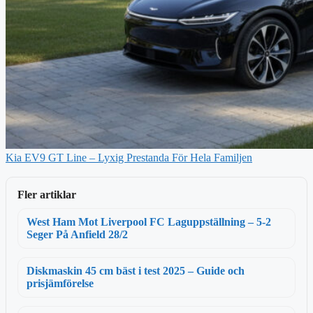
Kia EV9 GT Line – Lyxig Prestanda För Hela Familjen
Fler artiklar
West Ham Mot Liverpool FC Laguppställning – 5-2
Seger På Anfield 28/2
Diskmaskin 45 cm bäst i test 2025 – Guide och
prisjämförelse