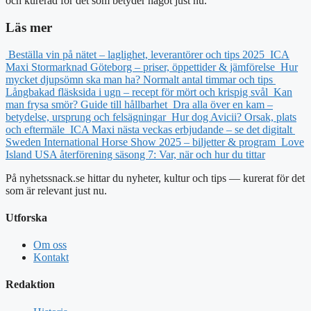
och kurerad för det som betyder något just nu.
Läs mer
Beställa vin på nätet – laglighet, leverantörer och tips 2025
ICA
Maxi Stormarknad Göteborg – priser, öppettider & jämförelse
Hur
mycket djupsömn ska man ha? Normalt antal timmar och tips
Långbakad fläsksida i ugn – recept för mört och krispig svål
Kan
man frysa smör? Guide till hållbarhet
Dra alla över en kam –
betydelse, ursprung och felsägningar
Hur dog Avicii? Orsak, plats
och eftermäle
ICA Maxi nästa veckas erbjudande – se det digitalt
Sweden International Horse Show 2025 – biljetter & program
Love
Island USA återförening säsong 7: Var, när och hur du tittar
På nyhetssnack.se hittar du nyheter, kultur och tips — kurerat för det
som är relevant just nu.
Utforska
Om oss
Kontakt
Redaktion