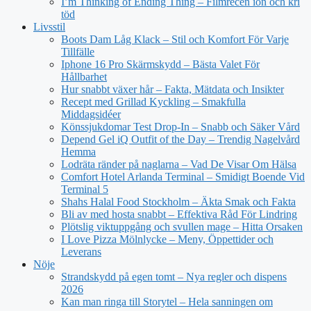
I’m Thinking of Ending Thing – Filmrecen ion och kri
töd
Livsstil
Boots Dam Låg Klack – Stil och Komfort För Varje
Tillfälle
Iphone 16 Pro Skärmskydd – Bästa Valet För
Hållbarhet
Hur snabbt växer hår – Fakta, Mätdata och Insikter
Recept med Grillad Kyckling – Smakfulla
Middagsidéer
Könssjukdomar Test Drop-In – Snabb och Säker Vård
Depend Gel iQ Outfit of the Day – Trendig Nagelvård
Hemma
Lodräta ränder på naglarna – Vad De Visar Om Hälsa
Comfort Hotel Arlanda Terminal – Smidigt Boende Vid
Terminal 5
Shahs Halal Food Stockholm – Äkta Smak och Fakta
Bli av med hosta snabbt – Effektiva Råd För Lindring
Plötslig viktuppgång och svullen mage – Hitta Orsaken
I Love Pizza Mölnlycke – Meny, Öppettider och
Leverans
Nöje
Strandskydd på egen tomt – Nya regler och dispens
2026
Kan man ringa till Storytel – Hela sanningen om