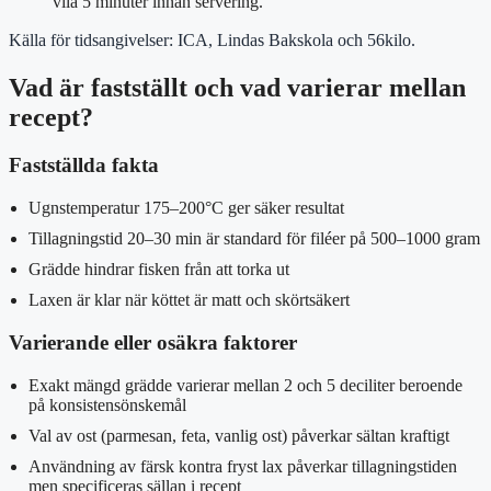
vila 5 minuter innan servering.
Källa för tidsangivelser: ICA, Lindas Bakskola och 56kilo.
Vad är fastställt och vad varierar mellan
recept?
Fastställda fakta
Ugnstemperatur 175–200°C ger säker resultat
Tillagningstid 20–30 min är standard för filéer på 500–1000 gram
Grädde hindrar fisken från att torka ut
Laxen är klar när köttet är matt och skörtsäkert
Varierande eller osäkra faktorer
Exakt mängd grädde varierar mellan 2 och 5 deciliter beroende
på konsistensönskemål
Val av ost (parmesan, feta, vanlig ost) påverkar sältan kraftigt
Användning av färsk kontra fryst lax påverkar tillagningstiden
men specificeras sällan i recept