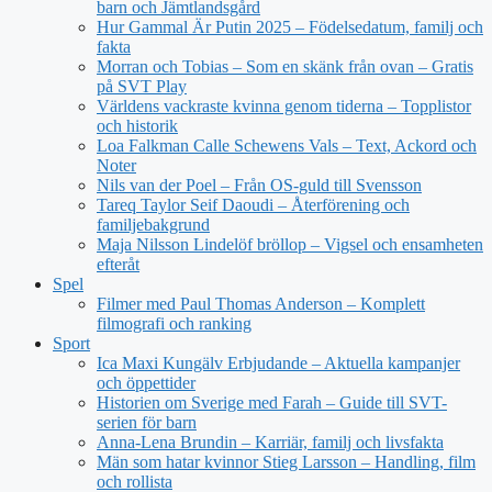
barn och Jämtlandsgård
Hur Gammal Är Putin 2025 – Födelsedatum, familj och
fakta
Morran och Tobias – Som en skänk från ovan – Gratis
på SVT Play
Världens vackraste kvinna genom tiderna – Topplistor
och historik
Loa Falkman Calle Schewens Vals – Text, Ackord och
Noter
Nils van der Poel – Från OS-guld till Svensson
Tareq Taylor Seif Daoudi – Återförening och
familjebakgrund
Maja Nilsson Lindelöf bröllop – Vigsel och ensamheten
efteråt
Spel
Filmer med Paul Thomas Anderson – Komplett
filmografi och ranking
Sport
Ica Maxi Kungälv Erbjudande – Aktuella kampanjer
och öppettider
Historien om Sverige med Farah – Guide till SVT-
serien för barn
Anna-Lena Brundin – Karriär, familj och livsfakta
Män som hatar kvinnor Stieg Larsson – Handling, film
och rollista