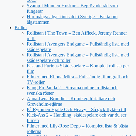
2025
Svamp I Munnen Huskur – Beprövade råd som
fungerar
Hur många älgar finns det i Sverige – Fakta om
älgstammen
Kultur
Rollistan i The Town – Ben Affleck, Jeremy Renner
m.fl.
Rollistan i Avengers Endgame – Fullständig lista med
skådespelare
Rollistan i Avengers Endgame – Fullständig lista med
skådespelare och roller
Fast and Furious Skådespelare – Komplett rollista per
film
Filmer med Rhona Mitra – Fullständig filmografi och
TV-roller
Kung Fu Panda 2 – Streama online, rollista och
svenska röster
Anna-Lena Brundin – Komiker, författare och
Greveholm-stjärna
På Rymmen Hjalle Och Heavy – Så gick flykten till
Kick-Ass 2 – Handling, skådespelare och var du ser
filmen
Filmer med Lily-Rose Depp – Komplett lista & bästa
rollerna