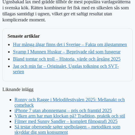
Ugnsbakad lax med grädde tillhör de mest populära vardagsrätterna
i svenska kök. Rätten kombinerar fet fisk med en silkeslen sås som
tillagas samtidigt i ugnen, vilket ger ett saftigt resultat utan
komplicerade moment.
Senaste artiklar
Hur många älgar finns det i Sverige – Fakta om älgstammen
Svamp I Munnen Huskur – Beprövade råd som fungerar
Bland tomtar och troll – Historia, värde och årgång 2025
Jag och min far – Originalet, Ugglas tolkning och SVT-
serien
Liknande inlägg
Ronny och Ragge i Melodifestivalen 2025: Mellanakt och
comeback
iPhone 7 utan abonnemang – pris och framtid 2025
Vilken arm har man klockan på? Tradition, praktik och stil
Filmer med Sunny Sandler – komplett filmografi 2025
Så testar oberoende sajter spelbolagen – metodiken som
skyddar dig som konsument