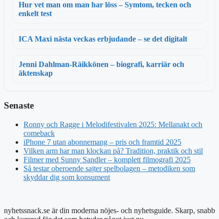
Hur vet man om man har löss – Symtom, tecken och
enkelt test
ICA Maxi nästa veckas erbjudande – se det digitalt
Jenni Dahlman-Räikkönen – biografi, karriär och
äktenskap
Senaste
Ronny och Ragge i Melodifestivalen 2025: Mellanakt och
comeback
iPhone 7 utan abonnemang – pris och framtid 2025
Vilken arm har man klockan på? Tradition, praktik och stil
Filmer med Sunny Sandler – komplett filmografi 2025
Så testar oberoende sajter spelbolagen – metodiken som
skyddar dig som konsument
nyhetssnack.se är din moderna nöjes- och nyhetsguide. Skarp, snabb