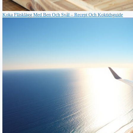
Koka Fläsklägg Med Ben Och Svål – Recept Och Koktidsguide