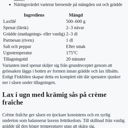
Näringsvärdet varierar beroende på mängden ost och grädde
Ingrediens
Mängd
Laxfilé
500–600 g
Spenat (färsk)
2–3 nävar
Grädde (matlagnings- eller vanlig)
2–3 dl
Parmesan (riven)
1 dl
Salt och peppar
Efter smak
Ugnstemperatur
175°C
Tillagningstid
20 minuter
Varianten med spenat skiljer sig från grundreceptet genom att
grönsaken läggs i botten av formen innan grädde och lax tillsätts.
Enligt Fiskbilen skapar detta en komplett rätt där spenaten sjunker
ner i såsen under tillagningen.
Lax i ugn med krämig sås på crème
fraîche
Crème fraîche ger såsen en tjockare konsistens och en syrlig
underton som balanserar laxens fettrikedom. Till skillnad från vanlig
grädde tål den högre temperaturer utan att skära sig.