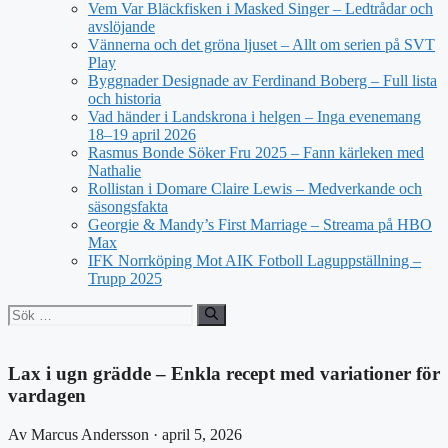
Vem Var Bläckfisken i Masked Singer – Ledtrådar och
avslöjande
Vännerna och det gröna ljuset – Allt om serien på SVT
Play
Byggnader Designade av Ferdinand Boberg – Full lista
och historia
Vad händer i Landskrona i helgen – Inga evenemang
18–19 april 2026
Rasmus Bonde Söker Fru 2025 – Fann kärleken med
Nathalie
Rollistan i Domare Claire Lewis – Medverkande och
säsongsfakta
Georgie & Mandy’s First Marriage – Streama på HBO
Max
IFK Norrköping Mot AIK Fotboll Laguppställning –
Trupp 2025
Sök
efter:
Lax i ugn grädde – Enkla recept med variationer för
vardagen
Av Marcus Andersson · april 5, 2026