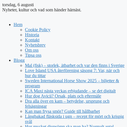
torsdag, 6 augusti
Nyheter, kultur och vad som händer härnäst.
Hem
Cookie Policy
Historia
Kontakt
Nyhetsbrev
Om oss
Tipsa oss
Blogg
Mal (fisk) – storlek, ätbarhet och var den finns i Sverige
Love Island USA återförening säsong 7: Var, när och
hur du tittar
Sweden International Horse Show 2025 – biljetter &
program
ICA Maxi nästa veckas erbjudande – se det digitalt
Hur dog Avicii? Orsak, plats och eftermäle
Dra alla över en kam – betydelse, ursprung och
felsägningar
Kan man frysa smör? Guide till hållbarhet
Långbakad fläsksida i ugn – recept för mört och krispig
svål
Hur mycket djupsömn ska man ha? Normalt antal