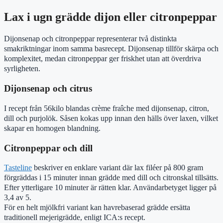
Lax i ugn grädde dijon eller citronpeppar
Dijonsenap och citronpeppar representerar två distinkta
smakriktningar inom samma basrecept. Dijonsenap tillför skärpa och
komplexitet, medan citronpeppar ger friskhet utan att överdriva
syrligheten.
Dijonsenap och citrus
I recept från 56kilo blandas crème fraîche med dijonsenap, citron,
dill och purjolök. Såsen kokas upp innan den hälls över laxen, vilket
skapar en homogen blandning.
Citronpeppar och dill
Tasteline
beskriver en enklare variant där lax filéer på 800 gram
förgräddas i 15 minuter innan grädde med dill och citronskal tillsätts.
Efter ytterligare 10 minuter är rätten klar. Användarbetyget ligger på
3,4 av 5.
För en helt mjölkfri variant kan havrebaserad grädde ersätta
traditionell mejerigrädde, enligt ICA:s recept.