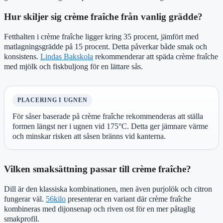
Hur skiljer sig crème fraîche från vanlig grädde?
Fetthalten i crème fraîche ligger kring 35 procent, jämfört med
matlagningsgrädde på 15 procent. Detta påverkar både smak och
konsistens.
Lindas Bakskola
rekommenderar att späda crème fraîche
med mjölk och fiskbuljong för en lättare sås.
PLACERING I UGNEN
För såser baserade på crème fraîche rekommenderas att ställa
formen längst ner i ugnen vid 175°C. Detta ger jämnare värme
och minskar risken att såsen bränns vid kanterna.
Vilken smaksättning passar till crème fraîche?
Dill är den klassiska kombinationen, men även purjolök och citron
fungerar väl.
56kilo
presenterar en variant där crème fraîche
kombineras med dijonsenap och riven ost för en mer påtaglig
smakprofil.