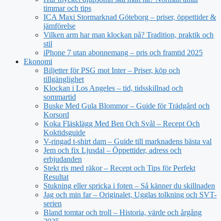
timmar och tips
ICA Maxi Stormarknad Göteborg – priser, öppettider &
jämförelse
Vilken arm har man klockan på? Tradition, praktik och
stil
iPhone 7 utan abonnemang – pris och framtid 2025
Ekonomi
Biljetter för PSG mot Inter – Priser, köp och
tillgänglighet
Klockan i Los Angeles – tid, tidsskillnad och
sommartid
Buske Med Gula Blommor – Guide för Trädgård och
Korsord
Koka Fläsklägg Med Ben Och Svål – Recept Och
Koktidsguide
V-ringad t-shirt dam – Guide till marknadens bästa val
Jem och fix Ljusdal – Öppettider, adress och
erbjudanden
Stekt ris med räkor – Recept och Tips för Perfekt
Resultat
Stukning eller spricka i foten – Så känner du skillnaden
Jag och min far – Originalet, Ugglas tolkning och SVT-
serien
Bland tomtar och troll – Historia, värde och årgång