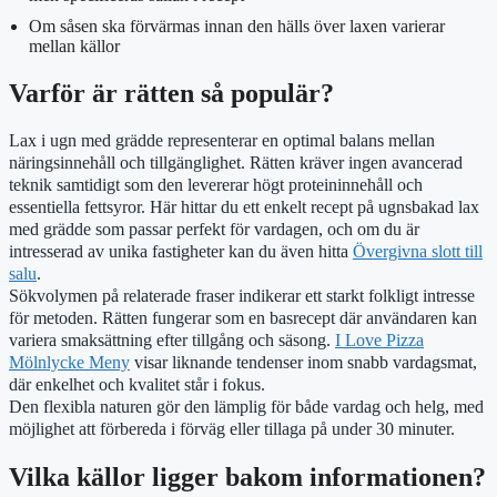
Om såsen ska förvärmas innan den hälls över laxen varierar
mellan källor
Varför är rätten så populär?
Lax i ugn med grädde representerar en optimal balans mellan
näringsinnehåll och tillgänglighet. Rätten kräver ingen avancerad
teknik samtidigt som den levererar högt proteininnehåll och
essentiella fettsyror. Här hittar du ett enkelt recept på ugnsbakad lax
med grädde som passar perfekt för vardagen, och om du är
intresserad av unika fastigheter kan du även hitta
Övergivna slott till
salu
.
Sökvolymen på relaterade fraser indikerar ett starkt folkligt intresse
för metoden. Rätten fungerar som en basrecept där användaren kan
variera smaksättning efter tillgång och säsong.
I Love Pizza
Mölnlycke Meny
visar liknande tendenser inom snabb vardagsmat,
där enkelhet och kvalitet står i fokus.
Den flexibla naturen gör den lämplig för både vardag och helg, med
möjlighet att förbereda i förväg eller tillaga på under 30 minuter.
Vilka källor ligger bakom informationen?