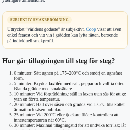
ytterligare dimensioner.
SUBJEKTIV SMAKBEDÖMNING
Uttrycket ”världens godaste” är subjektivt.
Coop
visar att även
enkel fetaost och vitt vin i grädden kan lyfta rätten, beroende
på individuell smakprofil.
Hur går tillagningen till steg för steg?
0 minuter:
Sätt ugnen på 175–200°C och smörj en ugnsfast
form.
5 minuter:
Krydda laxfilén med salt, peppar och valfria örter.
Blanda grädde med smaksättare.
10 minuter:
Vid förgräddning: ställ in laxen utan sås för att ge
ytan en första temperatur.
20 minuter:
Häll över såsen och grädda vid 175°C tills köttet
är matt och såsen bubblar.
25 minuter:
Vid 200°C eller tjockare filéer: kontrollera att
innertemperaturen når 60°C.
30 minuter:
Maximal tillagningstid för att undvika torr lax; låt