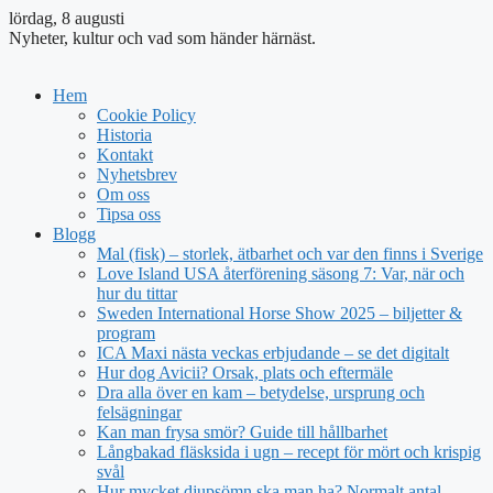
lördag, 8 augusti
Nyheter, kultur och vad som händer härnäst.
Hem
Cookie Policy
Historia
Kontakt
Nyhetsbrev
Om oss
Tipsa oss
Blogg
Mal (fisk) – storlek, ätbarhet och var den finns i Sverige
Love Island USA återförening säsong 7: Var, när och
hur du tittar
Sweden International Horse Show 2025 – biljetter &
program
ICA Maxi nästa veckas erbjudande – se det digitalt
Hur dog Avicii? Orsak, plats och eftermäle
Dra alla över en kam – betydelse, ursprung och
felsägningar
Kan man frysa smör? Guide till hållbarhet
Långbakad fläsksida i ugn – recept för mört och krispig
svål
Hur mycket djupsömn ska man ha? Normalt antal