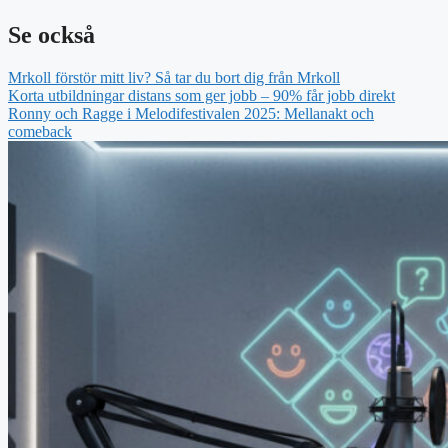
Se också
Mrkoll förstör mitt liv? Så tar du bort dig från Mrkoll
Korta utbildningar distans som ger jobb – 90% får jobb direkt
Ronny och Ragge i Melodifestivalen 2025: Mellanakt och
comeback