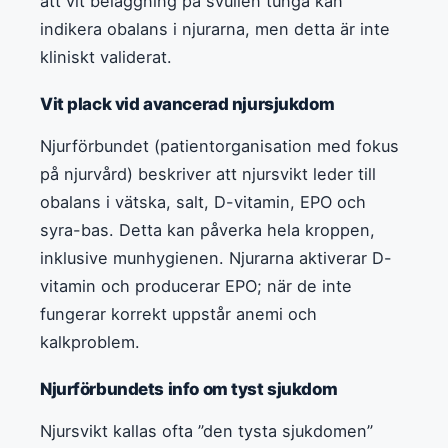
att vit beläggning på svullen tunga kan
indikera obalans i njurarna, men detta är inte
kliniskt validerat.
Vit plack vid avancerad njursjukdom
Njurförbundet (patientorganisation med fokus
på njurvård) beskriver att njursvikt leder till
obalans i vätska, salt, D-vitamin, EPO och
syra-bas. Detta kan påverka hela kroppen,
inklusive munhygienen. Njurarna aktiverar D-
vitamin och producerar EPO; när de inte
fungerar korrekt uppstår anemi och
kalkproblem.
Njurförbundets info om tyst sjukdom
Njursvikt kallas ofta ”den tysta sjukdomen”