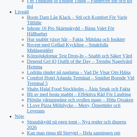
I’m Thinking of Ending Thing – Filmrecen ion och kri
töd
Livsstil
Boots Dam Låg Klack – Stil och Komfort För Varje
Tillfälle
Iphone 16 Pro Skärmskydd – Bästa Valet För
Hållbarhet
Hur snabbt växer hår – Fakta, Mätdata och Insikter
Recept med Grillad Kyckling – Smakfulla
Middagsidéer
Könssjukdomar Test Drop-In – Snabb och Säker Vård
Depend Gel iQ Outfit of the Day – Trendig Nagelvård
Hemma
Lodräta ränder på naglarna – Vad De Visar Om Hälsa
Comfort Hotel Arlanda Terminal – Smidigt Boende Vid
Terminal 5
Shahs Halal Food Stockholm – Äkta Smak och Fakta
Bli av med hosta snabbt – Effektiva Råd För Lindring
Plötslig viktuppgång och svullen mage – Hitta Orsaken
I Love Pizza Mölnlycke – Meny, Öppettider och
Leverans
Nöje
Strandskydd på egen tomt – Nya regler och dispens
2026
Kan man ringa till Storytel – Hela sanningen om