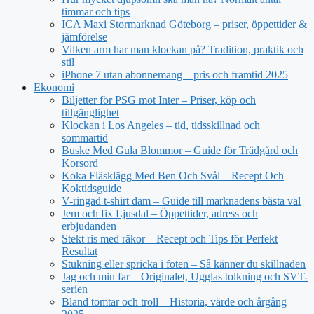
timmar och tips
ICA Maxi Stormarknad Göteborg – priser, öppettider &
jämförelse
Vilken arm har man klockan på? Tradition, praktik och
stil
iPhone 7 utan abonnemang – pris och framtid 2025
Ekonomi
Biljetter för PSG mot Inter – Priser, köp och
tillgänglighet
Klockan i Los Angeles – tid, tidsskillnad och
sommartid
Buske Med Gula Blommor – Guide för Trädgård och
Korsord
Koka Fläsklägg Med Ben Och Svål – Recept Och
Koktidsguide
V-ringad t-shirt dam – Guide till marknadens bästa val
Jem och fix Ljusdal – Öppettider, adress och
erbjudanden
Stekt ris med räkor – Recept och Tips för Perfekt
Resultat
Stukning eller spricka i foten – Så känner du skillnaden
Jag och min far – Originalet, Ugglas tolkning och SVT-
serien
Bland tomtar och troll – Historia, värde och årgång