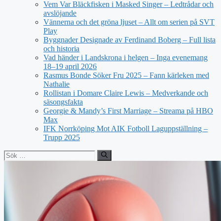
Vem Var Bläckfisken i Masked Singer – Ledtrådar och
avslöjande
Vännerna och det gröna ljuset – Allt om serien på SVT
Play
Byggnader Designade av Ferdinand Boberg – Full lista
och historia
Vad händer i Landskrona i helgen – Inga evenemang
18–19 april 2026
Rasmus Bonde Söker Fru 2025 – Fann kärleken med
Nathalie
Rollistan i Domare Claire Lewis – Medverkande och
säsongsfakta
Georgie & Mandy’s First Marriage – Streama på HBO
Max
IFK Norrköping Mot AIK Fotboll Laguppställning –
Trupp 2025
Sök
efter: