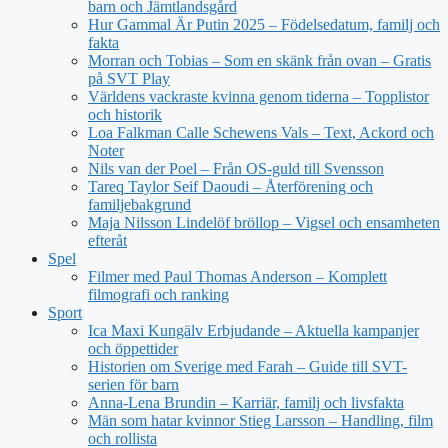
barn och Jämtlandsgård
Hur Gammal Är Putin 2025 – Födelsedatum, familj och
fakta
Morran och Tobias – Som en skänk från ovan – Gratis
på SVT Play
Världens vackraste kvinna genom tiderna – Topplistor
och historik
Loa Falkman Calle Schewens Vals – Text, Ackord och
Noter
Nils van der Poel – Från OS-guld till Svensson
Tareq Taylor Seif Daoudi – Återförening och
familjebakgrund
Maja Nilsson Lindelöf bröllop – Vigsel och ensamheten
efteråt
Spel
Filmer med Paul Thomas Anderson – Komplett
filmografi och ranking
Sport
Ica Maxi Kungälv Erbjudande – Aktuella kampanjer
och öppettider
Historien om Sverige med Farah – Guide till SVT-
serien för barn
Anna-Lena Brundin – Karriär, familj och livsfakta
Män som hatar kvinnor Stieg Larsson – Handling, film
och rollista