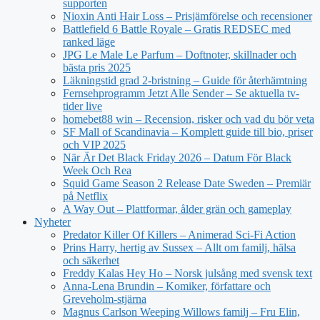
supporten
Nioxin Anti Hair Loss – Prisjämförelse och recensioner
Battlefield 6 Battle Royale – Gratis REDSEC med
ranked läge
JPG Le Male Le Parfum – Doftnoter, skillnader och
bästa pris 2025
Läkningstid grad 2-bristning – Guide för återhämtning
Fernsehprogramm Jetzt Alle Sender – Se aktuella tv-
tider live
homebet88 win – Recension, risker och vad du bör veta
SF Mall of Scandinavia – Komplett guide till bio, priser
och VIP 2025
När Är Det Black Friday 2026 – Datum För Black
Week Och Rea
Squid Game Season 2 Release Date Sweden – Premiär
på Netflix
A Way Out – Plattformar, ålder grän och gameplay
Nyheter
Predator Killer Of Killers – Animerad Sci-Fi Action
Prins Harry, hertig av Sussex – Allt om familj, hälsa
och säkerhet
Freddy Kalas Hey Ho – Norsk julsång med svensk text
Anna-Lena Brundin – Komiker, författare och
Greveholm-stjärna
Magnus Carlson Weeping Willows familj – Fru Elin,