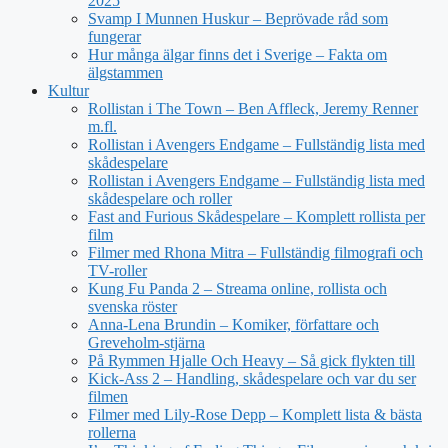
2025
Svamp I Munnen Huskur – Beprövade råd som
fungerar
Hur många älgar finns det i Sverige – Fakta om
älgstammen
Kultur
Rollistan i The Town – Ben Affleck, Jeremy Renner
m.fl.
Rollistan i Avengers Endgame – Fullständig lista med
skådespelare
Rollistan i Avengers Endgame – Fullständig lista med
skådespelare och roller
Fast and Furious Skådespelare – Komplett rollista per
film
Filmer med Rhona Mitra – Fullständig filmografi och
TV-roller
Kung Fu Panda 2 – Streama online, rollista och
svenska röster
Anna-Lena Brundin – Komiker, författare och
Greveholm-stjärna
På Rymmen Hjalle Och Heavy – Så gick flykten till
Kick-Ass 2 – Handling, skådespelare och var du ser
filmen
Filmer med Lily-Rose Depp – Komplett lista & bästa
rollerna