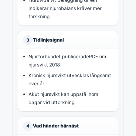
Huruvida vit beläggning direkt
indikerar njurobalans kräver mer
forskning
Tidlinjesignal
3
Njurförbundet publiceradePDF om
njursvikt 2018
Kronisk njursvikt utvecklas långsamt
över år
Akut njursvikt kan uppstå inom
dagar vid uttorkning
Vad händer härnäst
4