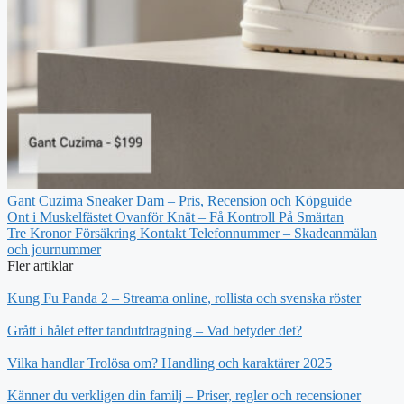
Gant Cuzima Sneaker Dam – Pris, Recension och Köpguide
Ont i Muskelfästet Ovanför Knät – Få Kontroll På Smärtan
Tre Kronor Försäkring Kontakt Telefonnummer – Skadeanmälan
och journummer
Fler artiklar
Kung Fu Panda 2 – Streama online, rollista och svenska röster
Grått i hålet efter tandutdragning – Vad betyder det?
Vilka handlar Trolösa om? Handling och karaktärer 2025
Känner du verkligen din familj – Priser, regler och recensioner