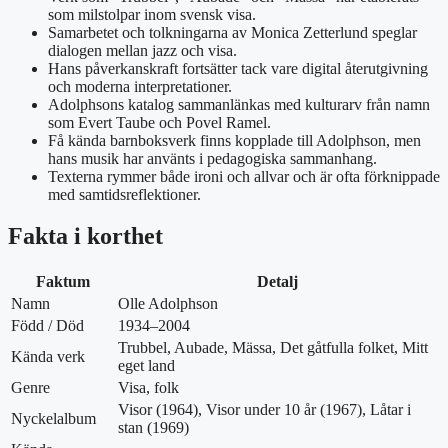
som milstolpar inom svensk visa.
Samarbetet och tolkningarna av Monica Zetterlund speglar
dialogen mellan jazz och visa.
Hans påverkanskraft fortsätter tack vare digital återutgivning
och moderna interpretationer.
Adolphsons katalog sammanlänkas med kulturarv från namn
som Evert Taube och Povel Ramel.
Få kända barnboksverk finns kopplade till Adolphson, men
hans musik har använts i pedagogiska sammanhang.
Texterna rymmer både ironi och allvar och är ofta förknippade
med samtidsreflektioner.
Fakta i korthet
Faktum
Detalj
Namn
Olle Adolphson
Född / Död
1934–2004
Trubbel, Aubade, Mässa, Det gåtfulla folket, Mitt
Kända verk
eget land
Genre
Visa, folk
Visor (1964), Visor under 10 år (1967), Låtar i
Nyckelalbum
stan (1969)