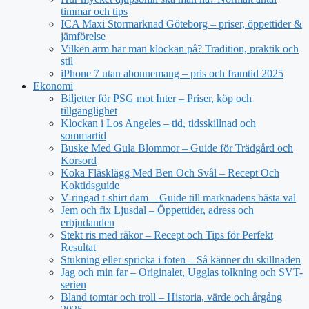
timmar och tips
ICA Maxi Stormarknad Göteborg – priser, öppettider &
jämförelse
Vilken arm har man klockan på? Tradition, praktik och
stil
iPhone 7 utan abonnemang – pris och framtid 2025
Ekonomi
Biljetter för PSG mot Inter – Priser, köp och
tillgänglighet
Klockan i Los Angeles – tid, tidsskillnad och
sommartid
Buske Med Gula Blommor – Guide för Trädgård och
Korsord
Koka Fläsklägg Med Ben Och Svål – Recept Och
Koktidsguide
V-ringad t-shirt dam – Guide till marknadens bästa val
Jem och fix Ljusdal – Öppettider, adress och
erbjudanden
Stekt ris med räkor – Recept och Tips för Perfekt
Resultat
Stukning eller spricka i foten – Så känner du skillnaden
Jag och min far – Originalet, Ugglas tolkning och SVT-
serien
Bland tomtar och troll – Historia, värde och årgång