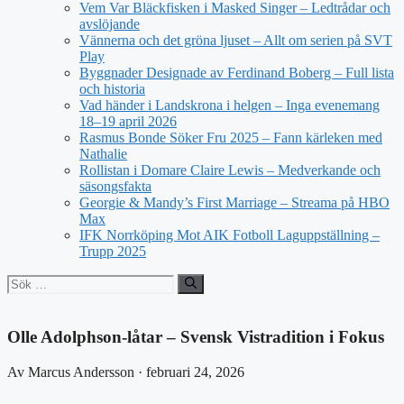
Vem Var Bläckfisken i Masked Singer – Ledtrådar och
avslöjande
Vännerna och det gröna ljuset – Allt om serien på SVT
Play
Byggnader Designade av Ferdinand Boberg – Full lista
och historia
Vad händer i Landskrona i helgen – Inga evenemang
18–19 april 2026
Rasmus Bonde Söker Fru 2025 – Fann kärleken med
Nathalie
Rollistan i Domare Claire Lewis – Medverkande och
säsongsfakta
Georgie & Mandy’s First Marriage – Streama på HBO
Max
IFK Norrköping Mot AIK Fotboll Laguppställning –
Trupp 2025
Sök
efter:
Olle Adolphson-låtar – Svensk Vistradition i Fokus
Av Marcus Andersson · februari 24, 2026