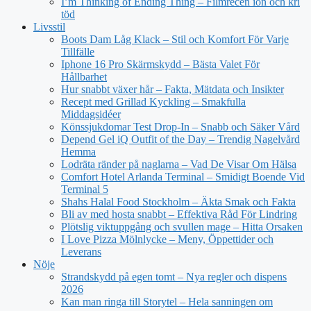
I’m Thinking of Ending Thing – Filmrecen ion och kri
töd
Livsstil
Boots Dam Låg Klack – Stil och Komfort För Varje
Tillfälle
Iphone 16 Pro Skärmskydd – Bästa Valet För
Hållbarhet
Hur snabbt växer hår – Fakta, Mätdata och Insikter
Recept med Grillad Kyckling – Smakfulla
Middagsidéer
Könssjukdomar Test Drop-In – Snabb och Säker Vård
Depend Gel iQ Outfit of the Day – Trendig Nagelvård
Hemma
Lodräta ränder på naglarna – Vad De Visar Om Hälsa
Comfort Hotel Arlanda Terminal – Smidigt Boende Vid
Terminal 5
Shahs Halal Food Stockholm – Äkta Smak och Fakta
Bli av med hosta snabbt – Effektiva Råd För Lindring
Plötslig viktuppgång och svullen mage – Hitta Orsaken
I Love Pizza Mölnlycke – Meny, Öppettider och
Leverans
Nöje
Strandskydd på egen tomt – Nya regler och dispens
2026
Kan man ringa till Storytel – Hela sanningen om