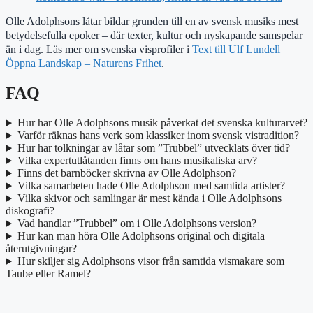
Olle Adolphsons låtar bildar grunden till en av svensk musiks mest
betydelsefulla epoker – där texter, kultur och nyskapande samspelar
än i dag. Läs mer om svenska visprofiler i
Text till Ulf Lundell
Öppna Landskap – Naturens Frihet
.
FAQ
Hur har Olle Adolphsons musik påverkat det svenska kulturarvet?
Varför räknas hans verk som klassiker inom svensk vistradition?
Hur har tolkningar av låtar som ”Trubbel” utvecklats över tid?
Vilka expertutlåtanden finns om hans musikaliska arv?
Finns det barnböcker skrivna av Olle Adolphson?
Vilka samarbeten hade Olle Adolphson med samtida artister?
Vilka skivor och samlingar är mest kända i Olle Adolphsons
diskografi?
Vad handlar ”Trubbel” om i Olle Adolphsons version?
Hur kan man höra Olle Adolphsons original och digitala
återutgivningar?
Hur skiljer sig Adolphsons visor från samtida vismakare som
Taube eller Ramel?