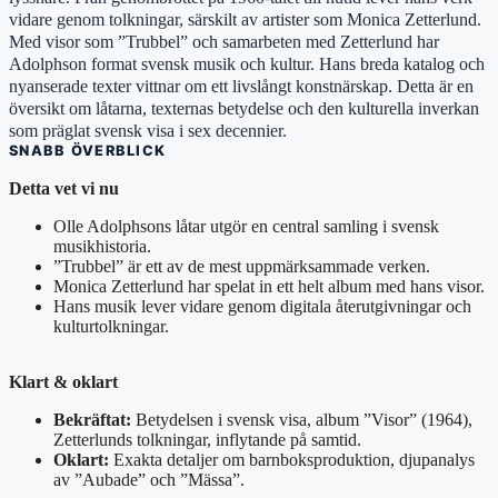
vidare genom tolkningar, särskilt av artister som Monica Zetterlund.
Med visor som ”Trubbel” och samarbeten med Zetterlund har
Adolphson format svensk musik och kultur. Hans breda katalog och
nyanserade texter vittnar om ett livslångt konstnärskap. Detta är en
översikt om låtarna, texternas betydelse och den kulturella inverkan
som präglat svensk visa i sex decennier.
SNABB ÖVERBLICK
Detta vet vi nu
Olle Adolphsons låtar utgör en central samling i svensk
musikhistoria.
”Trubbel” är ett av de mest uppmärksammade verken.
Monica Zetterlund har spelat in ett helt album med hans visor.
Hans musik lever vidare genom digitala återutgivningar och
kulturtolkningar.
Klart & oklart
Bekräftat:
Betydelsen i svensk visa, album ”Visor” (1964),
Zetterlunds tolkningar, inflytande på samtid.
Oklart:
Exakta detaljer om barnboksproduktion, djupanalys
av ”Aubade” och ”Mässa”.