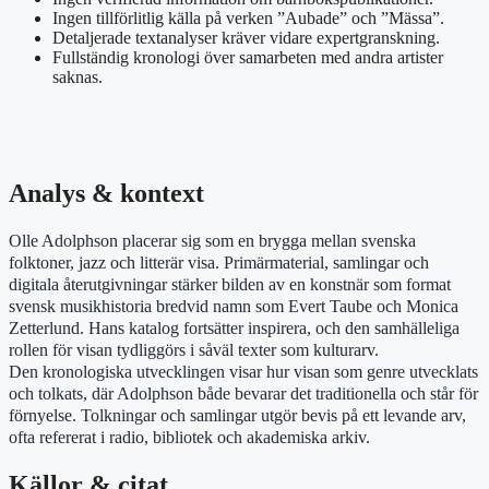
Ingen tillförlitlig källa på verken ”Aubade” och ”Mässa”.
Detaljerade textanalyser kräver vidare expertgranskning.
Fullständig kronologi över samarbeten med andra artister
saknas.
Analys & kontext
Olle Adolphson placerar sig som en brygga mellan svenska
folktoner, jazz och litterär visa. Primärmaterial, samlingar och
digitala återutgivningar stärker bilden av en konstnär som format
svensk musikhistoria bredvid namn som Evert Taube och Monica
Zetterlund. Hans katalog fortsätter inspirera, och den samhälleliga
rollen för visan tydliggörs i såväl texter som kulturarv.
Den kronologiska utvecklingen visar hur visan som genre utvecklats
och tolkats, där Adolphson både bevarar det traditionella och står för
förnyelse. Tolkningar och samlingar utgör bevis på ett levande arv,
ofta refererat i radio, bibliotek och akademiska arkiv.
Källor & citat