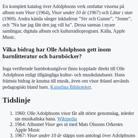
En komplett katalog över Adolphsons verk omfattar visorna på
album som
Visor
(1964),
Visor under 10 år
(1967) och
Låtar i stan
(1969). Andra kända sånger inkluderar ”Siv och Gunne”, ”Jonne”,
och ”Nu har jag fått den jag vill ha”. Dessa samsas i nyare
samlingar, digitala album och kulturradioprogram. Källa, Apple
Music.
Vilka bidrag har Olle Adolphson gett inom
barnlitteratur och barnböcker?
Inga verifierade barnboksutgåvor finns kopplade direkt till Olle
Adolphson enligt tillgängliga kultur- och musikdatabaser. Hans
främsta bidrag är knutna till musik, även om visor ibland används
pedagogiskt bland barn.
Kungliga Biblioteket
.
Tidslinje
1960
: Olle Adolphsons visor får allt större genomslag, inleder
sin musikaliska bana.
Wikipedia
1964
: Albumet
Visor
ges ut med Mats Olssons Orkester.
Apple Music
1967
:
Visor under 10 år
släpps som antologi över Adolphsons