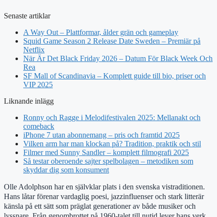
Senaste artiklar
A Way Out – Plattformar, ålder grän och gameplay
Squid Game Season 2 Release Date Sweden – Premiär på
Netflix
När Är Det Black Friday 2026 – Datum För Black Week Och
Rea
SF Mall of Scandinavia – Komplett guide till bio, priser och
VIP 2025
Liknande inlägg
Ronny och Ragge i Melodifestivalen 2025: Mellanakt och
comeback
iPhone 7 utan abonnemang – pris och framtid 2025
Vilken arm har man klockan på? Tradition, praktik och stil
Filmer med Sunny Sandler – komplett filmografi 2025
Så testar oberoende sajter spelbolagen – metodiken som
skyddar dig som konsument
Olle Adolphson har en självklar plats i den svenska vistraditionen.
Hans låtar förenar vardaglig poesi, jazzinfluenser och stark litterär
känsla på ett sätt som präglat generationer av både musiker och
lyssnare. Från genombrottet på 1960-talet till nutid lever hans verk