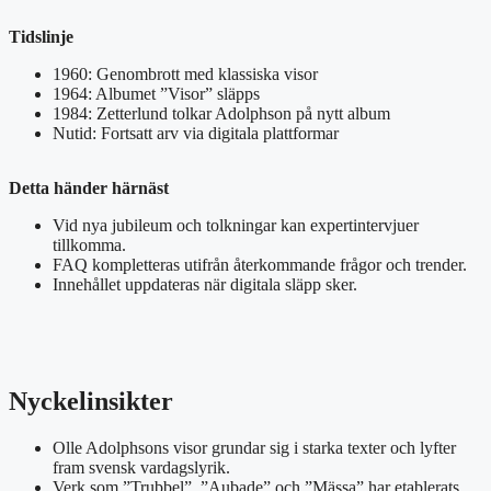
Tidslinje
1960: Genombrott med klassiska visor
1964: Albumet ”Visor” släpps
1984: Zetterlund tolkar Adolphson på nytt album
Nutid: Fortsatt arv via digitala plattformar
Detta händer härnäst
Vid nya jubileum och tolkningar kan expertintervjuer
tillkomma.
FAQ kompletteras utifrån återkommande frågor och trender.
Innehållet uppdateras när digitala släpp sker.
Nyckelinsikter
Olle Adolphsons visor grundar sig i starka texter och lyfter
fram svensk vardagslyrik.
Verk som ”Trubbel”, ”Aubade” och ”Mässa” har etablerats