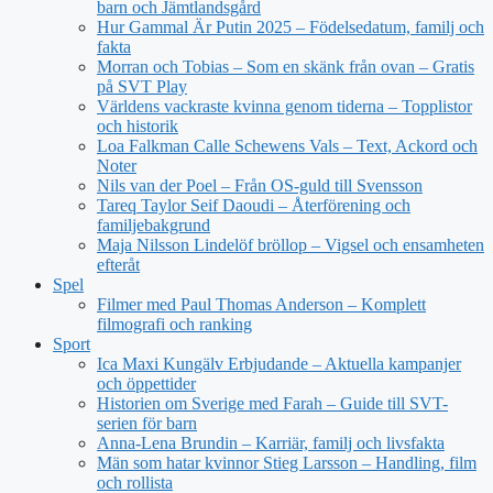
barn och Jämtlandsgård
Hur Gammal Är Putin 2025 – Födelsedatum, familj och
fakta
Morran och Tobias – Som en skänk från ovan – Gratis
på SVT Play
Världens vackraste kvinna genom tiderna – Topplistor
och historik
Loa Falkman Calle Schewens Vals – Text, Ackord och
Noter
Nils van der Poel – Från OS-guld till Svensson
Tareq Taylor Seif Daoudi – Återförening och
familjebakgrund
Maja Nilsson Lindelöf bröllop – Vigsel och ensamheten
efteråt
Spel
Filmer med Paul Thomas Anderson – Komplett
filmografi och ranking
Sport
Ica Maxi Kungälv Erbjudande – Aktuella kampanjer
och öppettider
Historien om Sverige med Farah – Guide till SVT-
serien för barn
Anna-Lena Brundin – Karriär, familj och livsfakta
Män som hatar kvinnor Stieg Larsson – Handling, film
och rollista