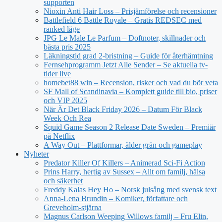
supporten
Nioxin Anti Hair Loss – Prisjämförelse och recensioner
Battlefield 6 Battle Royale – Gratis REDSEC med
ranked läge
JPG Le Male Le Parfum – Doftnoter, skillnader och
bästa pris 2025
Läkningstid grad 2-bristning – Guide för återhämtning
Fernsehprogramm Jetzt Alle Sender – Se aktuella tv-
tider live
homebet88 win – Recension, risker och vad du bör veta
SF Mall of Scandinavia – Komplett guide till bio, priser
och VIP 2025
När Är Det Black Friday 2026 – Datum För Black
Week Och Rea
Squid Game Season 2 Release Date Sweden – Premiär
på Netflix
A Way Out – Plattformar, ålder grän och gameplay
Nyheter
Predator Killer Of Killers – Animerad Sci-Fi Action
Prins Harry, hertig av Sussex – Allt om familj, hälsa
och säkerhet
Freddy Kalas Hey Ho – Norsk julsång med svensk text
Anna-Lena Brundin – Komiker, författare och
Greveholm-stjärna
Magnus Carlson Weeping Willows familj – Fru Elin,