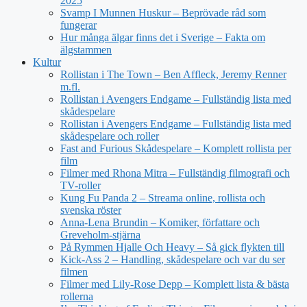
2025
Svamp I Munnen Huskur – Beprövade råd som
fungerar
Hur många älgar finns det i Sverige – Fakta om
älgstammen
Kultur
Rollistan i The Town – Ben Affleck, Jeremy Renner
m.fl.
Rollistan i Avengers Endgame – Fullständig lista med
skådespelare
Rollistan i Avengers Endgame – Fullständig lista med
skådespelare och roller
Fast and Furious Skådespelare – Komplett rollista per
film
Filmer med Rhona Mitra – Fullständig filmografi och
TV-roller
Kung Fu Panda 2 – Streama online, rollista och
svenska röster
Anna-Lena Brundin – Komiker, författare och
Greveholm-stjärna
På Rymmen Hjalle Och Heavy – Så gick flykten till
Kick-Ass 2 – Handling, skådespelare och var du ser
filmen
Filmer med Lily-Rose Depp – Komplett lista & bästa
rollerna