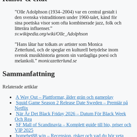
”Olle Adolphson (1934–2004) var en central gestalt i
den svenska vistraditionen under 1960-talet, känd för
sina poetiska visor som ofta kombinerade jazz, folk och
litterära influenser.”
sv.wikipedia.org/wiki/Olle_Adolphson
”Hans låtar har tolkats av artister som Monica
Zetterlund, och de speglar en kulturell betydelse inom
svensk musikhistoria genom sin vardagliga poesi och
melankoli.”
monicazetterlund.se
Sammanfattning
Relaterade artiklar
A Way Out – Plattformar, ålder grän och gameplay
Squid Game Season 2 Release Date Sweden – Premiär på
Netflix
När Är Det Black Friday 2026 – Datum För Black Week
Och Rea
SF Mall of Scandinavia – Komplett guide till bio, priser och
VIP 2025
homebet88 win – Recension, risker och vad du bör veta