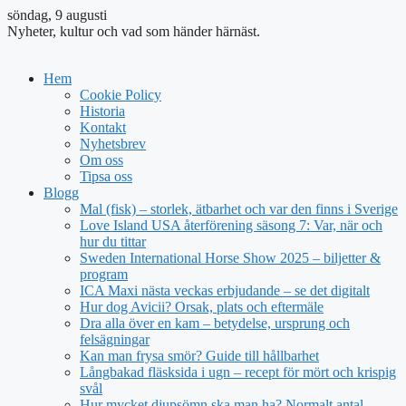
söndag, 9 augusti
Nyheter, kultur och vad som händer härnäst.
Hem
Cookie Policy
Historia
Kontakt
Nyhetsbrev
Om oss
Tipsa oss
Blogg
Mal (fisk) – storlek, ätbarhet och var den finns i Sverige
Love Island USA återförening säsong 7: Var, när och
hur du tittar
Sweden International Horse Show 2025 – biljetter &
program
ICA Maxi nästa veckas erbjudande – se det digitalt
Hur dog Avicii? Orsak, plats och eftermäle
Dra alla över en kam – betydelse, ursprung och
felsägningar
Kan man frysa smör? Guide till hållbarhet
Långbakad fläsksida i ugn – recept för mört och krispig
svål
Hur mycket djupsömn ska man ha? Normalt antal