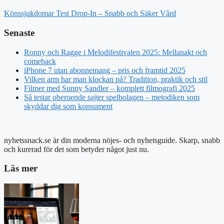
Könssjukdomar Test Drop-In – Snabb och Säker Vård
Senaste
Ronny och Ragge i Melodifestivalen 2025: Mellanakt och
comeback
iPhone 7 utan abonnemang – pris och framtid 2025
Vilken arm har man klockan på? Tradition, praktik och stil
Filmer med Sunny Sandler – komplett filmografi 2025
Så testar oberoende sajter spelbolagen – metodiken som
skyddar dig som konsument
nyhetssnack.se är din moderna nöjes- och nyhetsguide. Skarp, snabb
och kurerad för det som betyder något just nu.
Läs mer