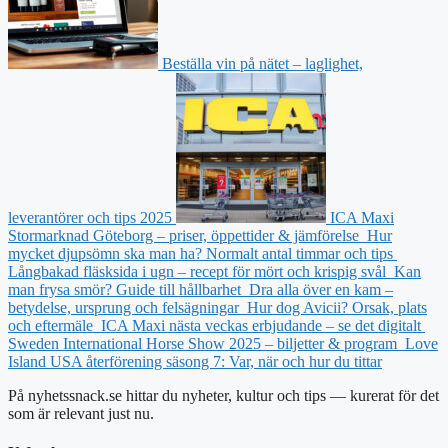
Beställa vin på nätet – laglighet,
leverantörer och tips 2025
ICA Maxi
Stormarknad Göteborg – priser, öppettider & jämförelse
Hur
mycket djupsömn ska man ha? Normalt antal timmar och tips
Långbakad fläsksida i ugn – recept för mört och krispig svål
Kan
man frysa smör? Guide till hållbarhet
Dra alla över en kam –
betydelse, ursprung och felsägningar
Hur dog Avicii? Orsak, plats
och eftermäle
ICA Maxi nästa veckas erbjudande – se det digitalt
Sweden International Horse Show 2025 – biljetter & program
Love
Island USA återförening säsong 7: Var, när och hur du tittar
På nyhetssnack.se hittar du nyheter, kultur och tips — kurerat för det
som är relevant just nu.