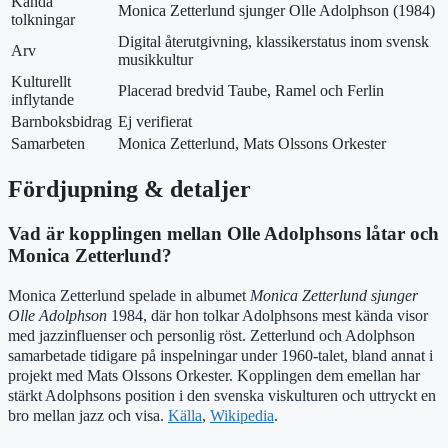
Kända
Monica Zetterlund sjunger Olle Adolphson (1984)
tolkningar
Digital återutgivning, klassikerstatus inom svensk
Arv
musikkultur
Kulturellt
Placerad bredvid Taube, Ramel och Ferlin
inflytande
Barnboksbidrag
Ej verifierat
Samarbeten
Monica Zetterlund, Mats Olssons Orkester
Fördjupning & detaljer
Vad är kopplingen mellan Olle Adolphsons låtar och
Monica Zetterlund?
Monica Zetterlund spelade in albumet
Monica Zetterlund sjunger
Olle Adolphson
1984, där hon tolkar Adolphsons mest kända visor
med jazzinfluenser och personlig röst. Zetterlund och Adolphson
samarbetade tidigare på inspelningar under 1960-talet, bland annat i
projekt med Mats Olssons Orkester. Kopplingen dem emellan har
stärkt Adolphsons position i den svenska viskulturen och uttryckt en
bro mellan jazz och visa.
Källa
,
Wikipedia
.