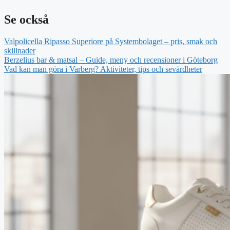
Se också
Valpolicella Ripasso Superiore på Systembolaget – pris, smak och
skillnader
Berzelius bar & matsal – Guide, meny och recensioner i Göteborg
Vad kan man göra i Varberg? Aktiviteter, tips och sevärdheter