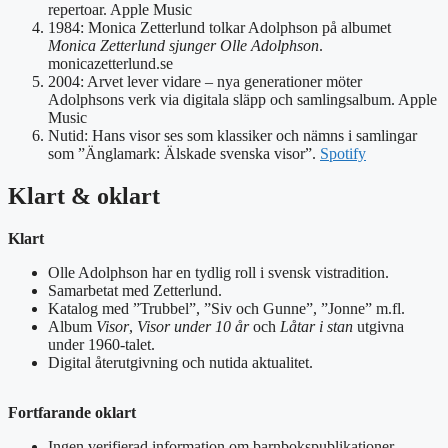
repertoar. Apple Music
1984
: Monica Zetterlund tolkar Adolphson på albumet
Monica Zetterlund sjunger Olle Adolphson
.
monicazetterlund.se
2004
: Arvet lever vidare – nya generationer möter
Adolphsons verk via digitala släpp och samlingsalbum. Apple
Music
Nutid
: Hans visor ses som klassiker och nämns i samlingar
som ”Änglamark: Älskade svenska visor”.
Spotify
Klart & oklart
Klart
Olle Adolphson har en tydlig roll i svensk vistradition.
Samarbetat med Zetterlund.
Katalog med ”Trubbel”, ”Siv och Gunne”, ”Jonne” m.fl.
Album
Visor
,
Visor under 10 år
och
Låtar i stan
utgivna
under 1960-talet.
Digital återutgivning och nutida aktualitet.
Fortfarande oklart
Ingen verifierad information om barnbokspublikationer.