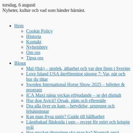
torsdag, 6 augusti
Nyheter, kultur och vad som händer härnäst.
Hem
Cookie Policy
Historia
Kontakt
Nyhetsbrev
Om oss
Tipsa oss
Blogg
Mal (fisk) – storlek, ätbarhet och var den finns i Sverige
Love Island USA återförening säsong 7: Var, när och
hur du tittar
Sweden International Horse Show 2025 – biljetter &
program
ICA Maxi nästa veckas erbjudande – se det digitalt
Hur dog Avicii? Orsak, plats och eftermäle
Dra alla över en kam – betydelse, ursprung och
felsägningar
Kan man frysa smör? Guide till hållbarhet
Långbakad fläsksida i ugn – recept för mört och krispig
svål
Hur mycket djupsömn ska man ha? Normalt antal