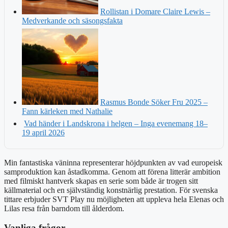
Rollistan i Domare Claire Lewis –
Medverkande och säsongsfakta
Rasmus Bonde Söker Fru 2025 –
Fann kärleken med Nathalie
Vad händer i Landskrona i helgen – Inga evenemang 18–
19 april 2026
Min fantastiska väninna representerar höjdpunkten av vad europeisk
samproduktion kan åstadkomma. Genom att förena litterär ambition
med filmiskt hantverk skapas en serie som både är trogen sitt
källmaterial och en självständig konstnärlig prestation. För svenska
tittare erbjuder SVT Play nu möjligheten att uppleva hela Elenas och
Lilas resa från barndom till ålderdom.
Vanliga frågor