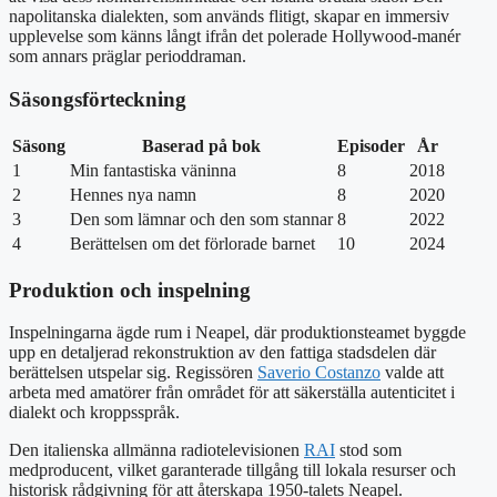
napolitanska dialekten, som används flitigt, skapar en immersiv
upplevelse som känns långt ifrån det polerade Hollywood-manér
som annars präglar perioddraman.
Säsongsförteckning
Säsong
Baserad på bok
Episoder
År
1
Min fantastiska väninna
8
2018
2
Hennes nya namn
8
2020
3
Den som lämnar och den som stannar
8
2022
4
Berättelsen om det förlorade barnet
10
2024
Produktion och inspelning
Inspelningarna ägde rum i Neapel, där produktionsteamet byggde
upp en detaljerad rekonstruktion av den fattiga stadsdelen där
berättelsen utspelar sig. Regissören
Saverio Costanzo
valde att
arbeta med amatörer från området för att säkerställa autenticitet i
dialekt och kroppsspråk.
Den italienska allmänna radiotelevisionen
RAI
stod som
medproducent, vilket garanterade tillgång till lokala resurser och
historisk rådgivning för att återskapa 1950-talets Neapel.