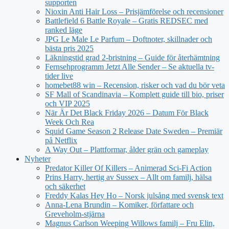
supporten
Nioxin Anti Hair Loss – Prisjämförelse och recensioner
Battlefield 6 Battle Royale – Gratis REDSEC med
ranked läge
JPG Le Male Le Parfum – Doftnoter, skillnader och
bästa pris 2025
Läkningstid grad 2-bristning – Guide för återhämtning
Fernsehprogramm Jetzt Alle Sender – Se aktuella tv-
tider live
homebet88 win – Recension, risker och vad du bör veta
SF Mall of Scandinavia – Komplett guide till bio, priser
och VIP 2025
När Är Det Black Friday 2026 – Datum För Black
Week Och Rea
Squid Game Season 2 Release Date Sweden – Premiär
på Netflix
A Way Out – Plattformar, ålder grän och gameplay
Nyheter
Predator Killer Of Killers – Animerad Sci-Fi Action
Prins Harry, hertig av Sussex – Allt om familj, hälsa
och säkerhet
Freddy Kalas Hey Ho – Norsk julsång med svensk text
Anna-Lena Brundin – Komiker, författare och
Greveholm-stjärna
Magnus Carlson Weeping Willows familj – Fru Elin,