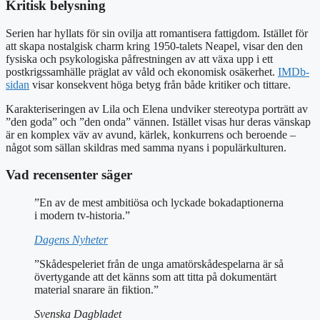
Kritisk belysning
Serien har hyllats för sin ovilja att romantisera fattigdom. Istället för
att skapa nostalgisk charm kring 1950-talets Neapel, visar den den
fysiska och psykologiska påfrestningen av att växa upp i ett
postkrigssamhälle präglat av våld och ekonomisk osäkerhet.
IMDb-
sidan
visar konsekvent höga betyg från både kritiker och tittare.
Karakteriseringen av Lila och Elena undviker stereotypa porträtt av
”den goda” och ”den onda” vännen. Istället visas hur deras vänskap
är en komplex väv av avund, kärlek, konkurrens och beroende –
något som sällan skildras med samma nyans i populärkulturen.
Vad recensenter säger
”En av de mest ambitiösa och lyckade bokadaptionerna
i modern tv-historia.”
Dagens Nyheter
”Skådespeleriet från de unga amatörskådespelarna är så
övertygande att det känns som att titta på dokumentärt
material snarare än fiktion.”
Svenska Dagbladet