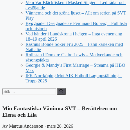
Vem Var Bläckfisken i Masked Singer – Ledtrådar och
avslöjande
Vännerna och det gröna ljuset – Allt om serien på SVT
Play
Byggnader Designade av Ferdinand Boberg – Full lista
och historia
Vad händer i Landskrona i helgen – Inga evenemang
18–19 april 2026
Rasmus Bonde Söker Fru 2025 – Fann kärleken med
Nathalie
Rollistan i Domare Claire Lewis – Medverkande och
säsongsfakta
Georgie & Mandy’s First Marriage – Streama på HBO
Max
IFK Norrköping Mot AIK Fotboll Laguppställning –
Trupp 2025
Sök
efter:
Min Fantastiska Väninna SVT – Berättelsen om
Elena och Lila
Av Marcus Andersson · mars 28, 2026