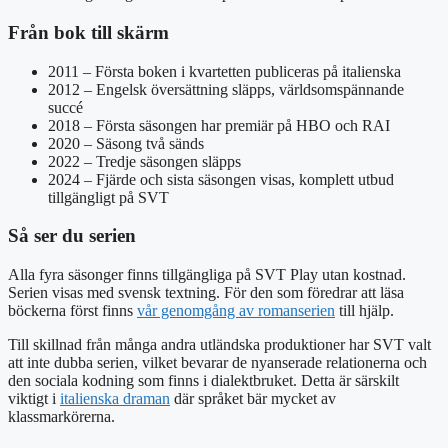
Från bok till skärm
2011
– Första boken i kvartetten publiceras på italienska
2012
– Engelsk översättning släpps, världsomspännande
succé
2018
– Första säsongen har premiär på HBO och RAI
2020
– Säsong två sänds
2022
– Tredje säsongen släpps
2024
– Fjärde och sista säsongen visas, komplett utbud
tillgängligt på SVT
Så ser du serien
Alla fyra säsonger finns tillgängliga på SVT Play utan kostnad.
Serien visas med svensk textning. För den som föredrar att läsa
böckerna först finns
vår genomgång av romanserien
till hjälp.
Till skillnad från många andra utländska produktioner har SVT valt
att inte dubba serien, vilket bevarar de nyanserade relationerna och
den sociala kodning som finns i dialektbruket. Detta är särskilt
viktigt i
italienska draman
där språket bär mycket av
klassmarkörerna.