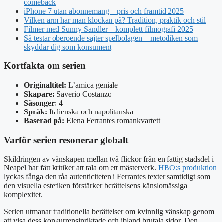
comeback
iPhone 7 utan abonnemang – pris och framtid 2025
Vilken arm har man klockan på? Tradition, praktik och stil
Filmer med Sunny Sandler – komplett filmografi 2025
Så testar oberoende sajter spelbolagen – metodiken som
skyddar dig som konsument
Kortfakta om serien
Originaltitel:
L’amica geniale
Skapare:
Saverio Costanzo
Säsonger:
4
Språk:
Italienska och napolitanska
Baserad på:
Elena Ferrantes romankvartett
Varför serien resonerar globalt
Skildringen av vänskapen mellan två flickor från en fattig stadsdel i
Neapel har fått kritiker att tala om ett mästerverk.
HBO:s produktion
lyckas fånga den råa autenticiteten i Ferrantes texter samtidigt som
den visuella estetiken förstärker berättelsens känslomässiga
komplexitet.
Serien utmanar traditionella berättelser om kvinnlig vänskap genom
att visa dess konkurrensinriktade och ibland brutala sidor. Den