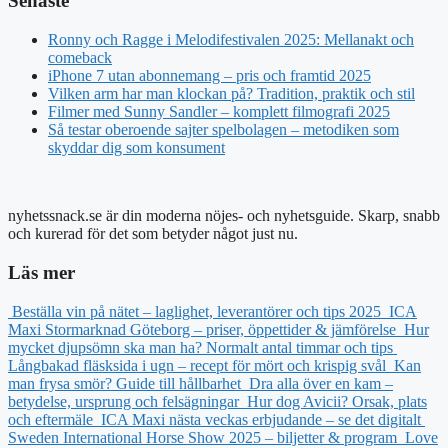
Senaste
Ronny och Ragge i Melodifestivalen 2025: Mellanakt och
comeback
iPhone 7 utan abonnemang – pris och framtid 2025
Vilken arm har man klockan på? Tradition, praktik och stil
Filmer med Sunny Sandler – komplett filmografi 2025
Så testar oberoende sajter spelbolagen – metodiken som
skyddar dig som konsument
nyhetssnack.se är din moderna nöjes- och nyhetsguide. Skarp, snabb
och kurerad för det som betyder något just nu.
Läs mer
Beställa vin på nätet – laglighet, leverantörer och tips 2025
ICA
Maxi Stormarknad Göteborg – priser, öppettider & jämförelse
Hur
mycket djupsömn ska man ha? Normalt antal timmar och tips
Långbakad fläsksida i ugn – recept för mört och krispig svål
Kan
man frysa smör? Guide till hållbarhet
Dra alla över en kam –
betydelse, ursprung och felsägningar
Hur dog Avicii? Orsak, plats
och eftermäle
ICA Maxi nästa veckas erbjudande – se det digitalt
Sweden International Horse Show 2025 – biljetter & program
Love