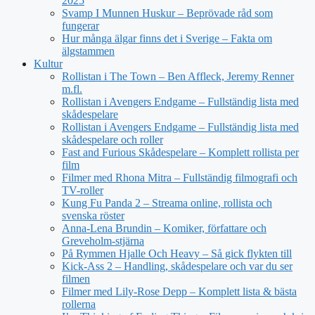
2025
Svamp I Munnen Huskur – Beprövade råd som
fungerar
Hur många älgar finns det i Sverige – Fakta om
älgstammen
Kultur
Rollistan i The Town – Ben Affleck, Jeremy Renner
m.fl.
Rollistan i Avengers Endgame – Fullständig lista med
skådespelare
Rollistan i Avengers Endgame – Fullständig lista med
skådespelare och roller
Fast and Furious Skådespelare – Komplett rollista per
film
Filmer med Rhona Mitra – Fullständig filmografi och
TV-roller
Kung Fu Panda 2 – Streama online, rollista och
svenska röster
Anna-Lena Brundin – Komiker, författare och
Greveholm-stjärna
På Rymmen Hjalle Och Heavy – Så gick flykten till
Kick-Ass 2 – Handling, skådespelare och var du ser
filmen
Filmer med Lily-Rose Depp – Komplett lista & bästa
rollerna