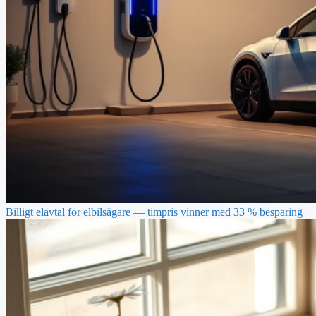
Billigt elavtal för elbilsägare — timpris vinner med 33 % besparing