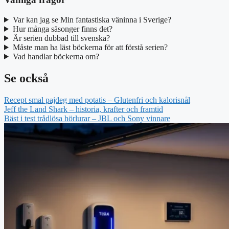
Var kan jag se Min fantastiska väninna i Sverige?
Hur många säsonger finns det?
Är serien dubbad till svenska?
Måste man ha läst böckerna för att förstå serien?
Vad handlar böckerna om?
Se också
Recept smal pajdeg med potatis – Glutenfri och kalorisnål
Jeff the Land Shark – historia, krafter och framtid
Bäst i test trådlösa hörlurar – JBL och Sony vinnare