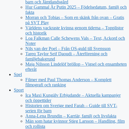
barn och Jämtlandsgård
Hur Gammal Är Putin 2025 – Födelsedatum, familj och
fakta
Morran och Tobias – Som en skänk från ovan – Gratis
på SVT Play
Världens vackraste kvinna genom tiderna – Topplistor
och historik
Loa Falkman Calle Schewens Vals – Text, Ackord och
Noter
Nils van der Poel – Från OS-guld till Svensson
Tareq Taylor Seif Daoudi – Återförening och
familjebakgrund
Maja Nilsson Lindelöf bröllop – Vigsel och ensamheten
efteråt
Spel
Filmer med Paul Thomas Anderson – Komplett
filmografi och ranking
Sport
Ica Maxi Kungälv Erbjudande – Aktuella kampanjer
och öppettider
Historien om Sverige med Farah – Guide till SVT-
serien för barn
Anna-Lena Brundin – Karriär, familj och livsfakta
Män som hatar kvinnor Stieg Larsson – Handling, film
och rollista