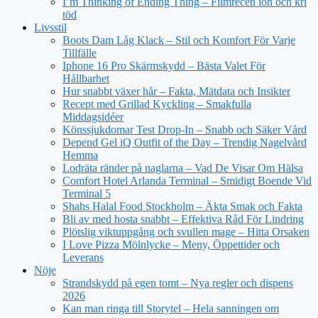
I’m Thinking of Ending Thing – Filmrecen ion och kri
töd
Livsstil
Boots Dam Låg Klack – Stil och Komfort För Varje
Tillfälle
Iphone 16 Pro Skärmskydd – Bästa Valet För
Hållbarhet
Hur snabbt växer hår – Fakta, Mätdata och Insikter
Recept med Grillad Kyckling – Smakfulla
Middagsidéer
Könssjukdomar Test Drop-In – Snabb och Säker Vård
Depend Gel iQ Outfit of the Day – Trendig Nagelvård
Hemma
Lodräta ränder på naglarna – Vad De Visar Om Hälsa
Comfort Hotel Arlanda Terminal – Smidigt Boende Vid
Terminal 5
Shahs Halal Food Stockholm – Äkta Smak och Fakta
Bli av med hosta snabbt – Effektiva Råd För Lindring
Plötslig viktuppgång och svullen mage – Hitta Orsaken
I Love Pizza Mölnlycke – Meny, Öppettider och
Leverans
Nöje
Strandskydd på egen tomt – Nya regler och dispens
2026
Kan man ringa till Storytel – Hela sanningen om