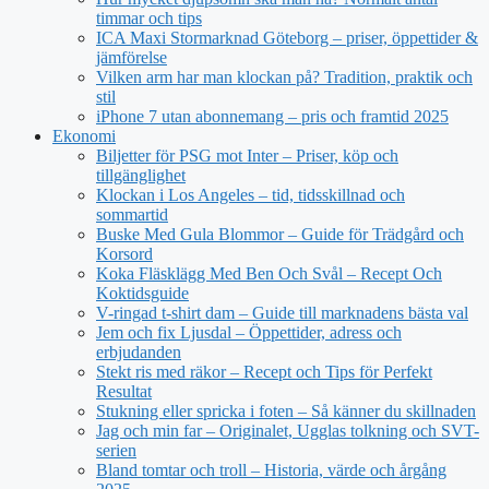
timmar och tips
ICA Maxi Stormarknad Göteborg – priser, öppettider &
jämförelse
Vilken arm har man klockan på? Tradition, praktik och
stil
iPhone 7 utan abonnemang – pris och framtid 2025
Ekonomi
Biljetter för PSG mot Inter – Priser, köp och
tillgänglighet
Klockan i Los Angeles – tid, tidsskillnad och
sommartid
Buske Med Gula Blommor – Guide för Trädgård och
Korsord
Koka Fläsklägg Med Ben Och Svål – Recept Och
Koktidsguide
V-ringad t-shirt dam – Guide till marknadens bästa val
Jem och fix Ljusdal – Öppettider, adress och
erbjudanden
Stekt ris med räkor – Recept och Tips för Perfekt
Resultat
Stukning eller spricka i foten – Så känner du skillnaden
Jag och min far – Originalet, Ugglas tolkning och SVT-
serien
Bland tomtar och troll – Historia, värde och årgång