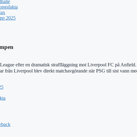
halie
ongsfakta
Max
upp 2025
ampen
League efter en dramatisk straffläggning mot Liverpool FC på Anfield. R
rån Liverpool blev direkt matchavgörande när PSG till sist vann med 1-
25
kta
eback