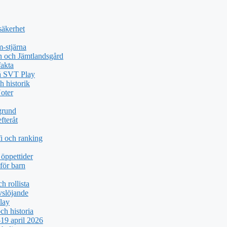
säkerhet
-stjärna
n och Jämtlandsgård
akta
på SVT Play
h historik
oter
grund
fteråt
i och ranking
öppettider
för barn
h rollista
vslöjande
lay
ch historia
19 april 2026