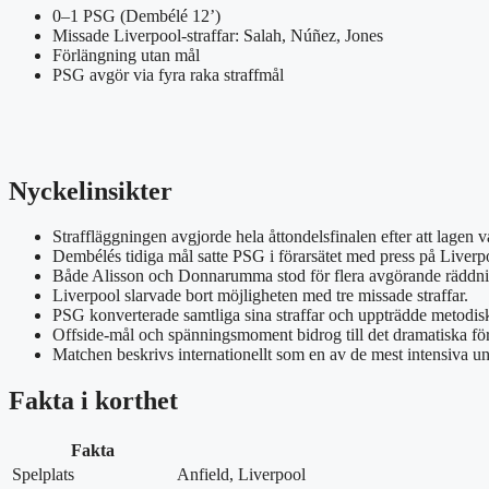
0–1 PSG (Dembélé 12’)
Missade Liverpool-straffar: Salah, Núñez, Jones
Förlängning utan mål
PSG avgör via fyra raka straffmål
Nyckelinsikter
Straffläggningen avgjorde hela åttondelsfinalen efter att lagen v
Dembélés tidiga mål satte PSG i förarsätet med press på Liverp
Både Alisson och Donnarumma stod för flera avgörande räddnin
Liverpool slarvade bort möjligheten med tre missade straffar.
PSG konverterade samtliga sina straffar och uppträdde metodis
Offside-mål och spänningsmoment bidrog till det dramatiska för
Matchen beskrivs internationellt som en av de mest intensiva u
Fakta i korthet
Fakta
Spelplats
Anfield, Liverpool