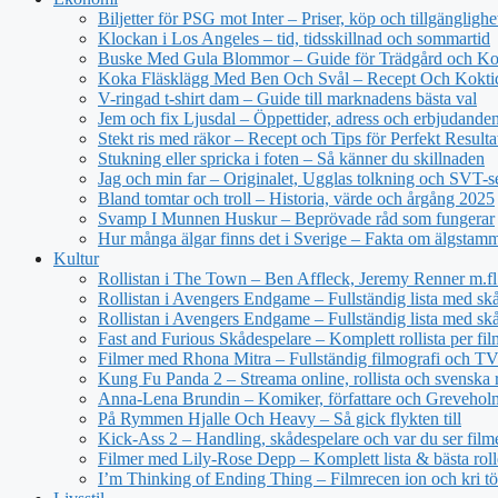
Biljetter för PSG mot Inter – Priser, köp och tillgänglighe
Klockan i Los Angeles – tid, tidsskillnad och sommartid
Buske Med Gula Blommor – Guide för Trädgård och Ko
Koka Fläsklägg Med Ben Och Svål – Recept Och Kokti
V-ringad t-shirt dam – Guide till marknadens bästa val
Jem och fix Ljusdal – Öppettider, adress och erbjudande
Stekt ris med räkor – Recept och Tips för Perfekt Resulta
Stukning eller spricka i foten – Så känner du skillnaden
Jag och min far – Originalet, Ugglas tolkning och SVT-s
Bland tomtar och troll – Historia, värde och årgång 2025
Svamp I Munnen Huskur – Beprövade råd som fungerar
Hur många älgar finns det i Sverige – Fakta om älgstam
Kultur
Rollistan i The Town – Ben Affleck, Jeremy Renner m.fl
Rollistan i Avengers Endgame – Fullständig lista med sk
Rollistan i Avengers Endgame – Fullständig lista med skå
Fast and Furious Skådespelare – Komplett rollista per fil
Filmer med Rhona Mitra – Fullständig filmografi och TV-
Kung Fu Panda 2 – Streama online, rollista och svenska r
Anna-Lena Brundin – Komiker, författare och Greveholm
På Rymmen Hjalle Och Heavy – Så gick flykten till
Kick-Ass 2 – Handling, skådespelare och var du ser film
Filmer med Lily-Rose Depp – Komplett lista & bästa roll
I’m Thinking of Ending Thing – Filmrecen ion och kri t