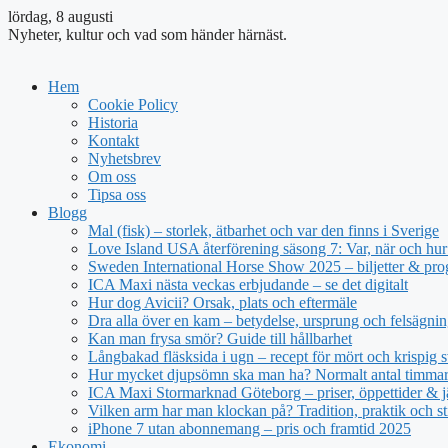
lördag, 8 augusti
Nyheter, kultur och vad som händer härnäst.
Hem
Cookie Policy
Historia
Kontakt
Nyhetsbrev
Om oss
Tipsa oss
Blogg
Mal (fisk) – storlek, ätbarhet och var den finns i Sverige
Love Island USA återförening säsong 7: Var, när och hur 
Sweden International Horse Show 2025 – biljetter & pr
ICA Maxi nästa veckas erbjudande – se det digitalt
Hur dog Avicii? Orsak, plats och eftermäle
Dra alla över en kam – betydelse, ursprung och felsägnin
Kan man frysa smör? Guide till hållbarhet
Långbakad fläsksida i ugn – recept för mört och krispig s
Hur mycket djupsömn ska man ha? Normalt antal timmar 
ICA Maxi Stormarknad Göteborg – priser, öppettider & j
Vilken arm har man klockan på? Tradition, praktik och st
iPhone 7 utan abonnemang – pris och framtid 2025
Ekonomi