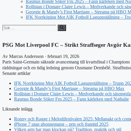
Rasmus Bonde Söker Fru 2025 – Fann kärleken med Nat
Rollistan i Domare Claire Lewis – Medverkande och säs
Georgie & Mandy’s First Marriage – Streama på HBO 
IFK Norrköping Mot AIK Fotboll Laguppställning – Tr
Sök
efter:
PSG Mot Liverpool FC – Strikt Straffseger Avgör K
Av Marcus Andersson · februari 19, 2026
Paris Saint-Germain säkrade avancemang till kvartsfinal i Champions 
räddningar och en tidig ledning genom Ousmane Dembélé. Straffmissar f
Senaste artiklar
IFK Norrköping Mot AIK Fotboll Laguppställning – Trupp 20
Georgie & Mandy’s First Marriage – Streama på HBO Max
Rollistan i Domare Claire Lewis – Medverkande och säsongsfa
Rasmus Bonde Söker Fru 2025 – Fann kärleken med Nathalie
Liknande inlägg
Ronny och Ragge i Melodifestivalen 2025: Mellanakt och com
iPhone 7 utan abonnemang – pris och framtid 2025
Vilken arm har man klockan på? Tradition, praktik och stil