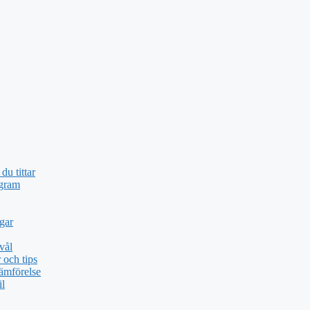
du tittar
ogram
gar
vål
och tips
ämförelse
il