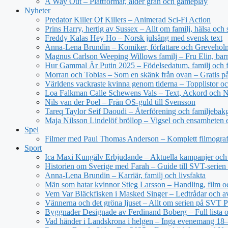
A Way Out – Plattformar, ålder grän och gameplay
Nyheter
Predator Killer Of Killers – Animerad Sci-Fi Action
Prins Harry, hertig av Sussex – Allt om familj, hälsa och 
Freddy Kalas Hey Ho – Norsk julsång med svensk text
Anna-Lena Brundin – Komiker, författare och Greveholm
Magnus Carlson Weeping Willows familj – Fru Elin, bar
Hur Gammal Är Putin 2025 – Födelsedatum, familj och f
Morran och Tobias – Som en skänk från ovan – Gratis 
Världens vackraste kvinna genom tiderna – Topplistor oc
Loa Falkman Calle Schewens Vals – Text, Ackord och N
Nils van der Poel – Från OS-guld till Svensson
Tareq Taylor Seif Daoudi – Återförening och familjebak
Maja Nilsson Lindelöf bröllop – Vigsel och ensamheten e
Spel
Filmer med Paul Thomas Anderson – Komplett filmograf
Sport
Ica Maxi Kungälv Erbjudande – Aktuella kampanjer och 
Historien om Sverige med Farah – Guide till SVT-serien 
Anna-Lena Brundin – Karriär, familj och livsfakta
Män som hatar kvinnor Stieg Larsson – Handling, film oc
Vem Var Bläckfisken i Masked Singer – Ledtrådar och a
Vännerna och det gröna ljuset – Allt om serien på SVT P
Byggnader Designade av Ferdinand Boberg – Full lista o
Vad händer i Landskrona i helgen – Inga evenemang 18–