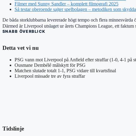
Filmer med Sunny Sandler – komplett filmografi 2025
Så testar oberoende sajter spelbolagen – metodiken som skydd
De båda storklubbarna levererade högt tempo och flera minnesvärda ögo
Därmed är Liverpool utslaget ur årets Champions League, ett faktum 
SNABB ÖVERBLICK
Detta vet vi nu
PSG vann mot Liverpool på Anfield efter straffar (1-0, 4-1 på st
Ousmane Dembélé målskytt för PSG
Matchen slutade totalt 1-1, PSG vidare till kvartsfinal
Liverpool missade tre av fyra straffar
Tidslinje