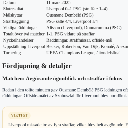
Datum
11 mars 2025
Slutresultat
Liverpool 0–1 PSG (straffar: 1–4)
Målskyttar
Ousmane Dembélé (PSG)
Straffläggning
PSG satte 4/4, Liverpool 1/4
Viktiga räddningar
Alisson (Liverpool), Donnarumma (PSG)
Totalt över två matcher
1-1, PSG vidare på straffar
Nyckelhändelser
Räddningar, straffmissar, offside-mål
Uppställning Liverpool
Becker; Robertson, Van Dijk, Konaté, Alexan
Turnering
UEFA Champions League, åttondelsfinal
Fördjupning & detaljer
Matchen: Avgörande ögonblick och straffar i fokus
Redan i den tolfte minuten gav Ousmane Dembélé PSG ledningen efter e
räddningar. Offside-målet av Szoboszlai för Liverpool blev bortdömt. 
VIKTIGT
Liverpool missade tre av fyra straffar, vilket blev helt avgörande.