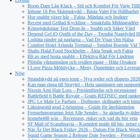
Livsstil
Boots Dam Låg Klack – Stil och Komfort För Varje Tillf
Iphone 16 Pro Skärmskydd – Bästa Valet För Hållbarhet
Hur snabbt växer hår – Fakta, Mätdata och Insikter
Recept med Grillad Kyckling – Smakfulla Middagsidéer
Könssjukdomar Test Drop-In – Snabb och Säker Vård
Depend Gel iQ Outfit of the Day – Trendig Nagelvård
Lodräta ränder på naglarna – Vad De Visar Om Hälsa
Comfort Hotel Arlanda Terminal – Smidigt Boende Vid 
Shahs Halal Food Stockholm – Äkta Smak och Fakta
Bli av med hosta snabbt – Effektiva Råd För Lindring
Plötslig viktuppgång och svullen mage – Hitta Orsaken
I Love Pizza Mölnlycke – Meny, Öppettider och Levera
Nöje
Strandskydd på egen tomt – Nya regler och dispens 202
Kan man ringa till Storytel – Hela sanningen om support
Nioxin Anti Hair Loss – Prisjämförelse och recensioner
Battlefield 6 Battle Royale – Gratis REDSEC med ranke
JPG Le Male Le Parfum – Doftnoter, skillnader och bäst
Läkningstid grad 2-bristning – Guide för återhämtning
Fernsehprogramm Jetzt Alle Sender – Se aktuella tv-tider
homebet88 win – Recension, risker och vad du bör veta
SF Mall of Scandinavia – Komplett guide till bio, priser
När Är Det Black Friday 2026 – Datum För Black Wee
Squid Game Season 2 Release Date Sweden – Premiär på