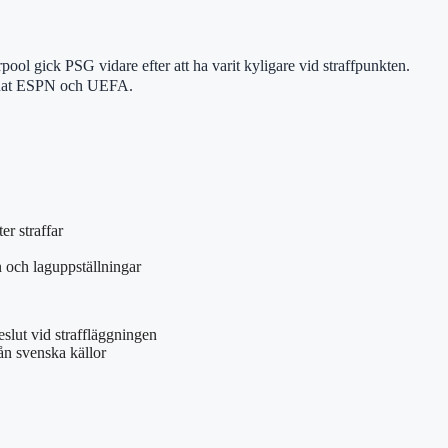
ol gick PSG vidare efter att ha varit kyligare vid straffpunkten.
 annat ESPN och UEFA.
er straffar
en och laguppställningar
slut vid straffläggningen
rån svenska källor