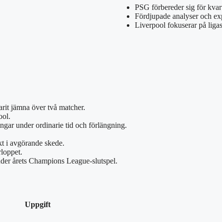
PSG förbereder sig för kva
Fördjupade analyser och ex
Liverpool fokuserar på ligas
arit jämna över två matcher.
ool.
gar under ordinarie tid och förlängning.
kt i avgörande skede.
loppet.
nder årets Champions League-slutspel.
Uppgift