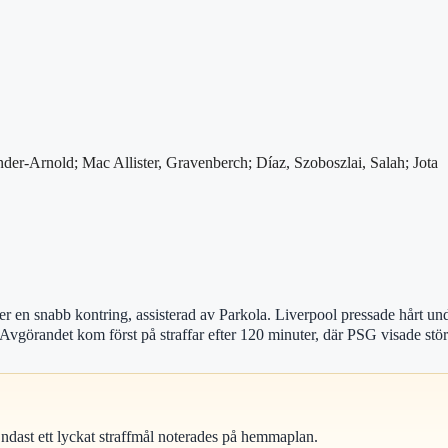
der-Arnold; Mac Allister, Gravenberch; Díaz, Szoboszlai, Salah; Jota
n snabb kontring, assisterad av Parkola. Liverpool pressade hårt unde
Avgörandet kom först på straffar efter 120 minuter, där PSG visade störr
 Endast ett lyckat straffmål noterades på hemmaplan.