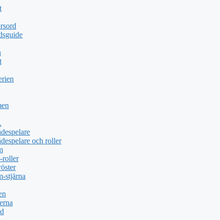
t
rsord
dsguide
n
t
erien
men
.
ådespelare
despelare och roller
m
roller
öster
-stjärna
en
erna
öd