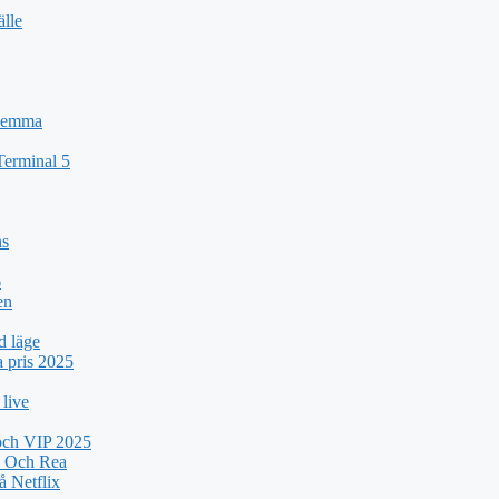
älle
 Hemma
Terminal 5
ns
6
en
d läge
a pris 2025
 live
 och VIP 2025
k Och Rea
 Netflix