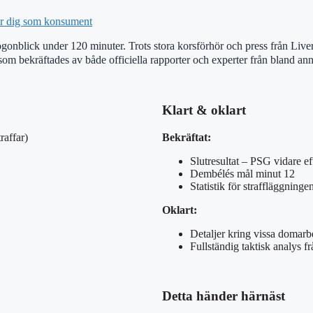
ar dig som konsument
nblick under 120 minuter. Trots stora korsförhör och press från Liverpo
som bekräftades av både officiella rapporter och experter från bland
Klart & oklart
raffar)
Bekräftat:
Slutresultat – PSG vidare eft
Dembélés mål minut 12
Statistik för straffläggning
Oklart:
Detaljer kring vissa domarbe
Fullständig taktisk analys f
Detta händer härnäst