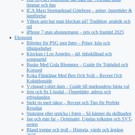
timmar och tips
ICA Maxi Stormarknad Göteborg – priser, öppettider &
jämförelse
Vilken arm har man klockan på? Tradition, praktik och
stil
iPhone 7 utan abonnemang – pris och framtid 2025
Ekonomi
Biljetter för PSG mot Inter – Priser, köp och
tillgänglighet
Klockan i Los Angeles – tid, tidsskillnad och
sommartid
Buske Med Gula Blommor – Guide för Trädgård och
Korsord
Koka Fläsklägg Med Ben Och Svål – Recept Och
Koktidsguide
V-ringad t-shirt dam – Guide till marknadens bästa val
Jem och fix Ljusdal – Öppettider, adress och
erbjudanden
Stekt ris med räkor – Recept och Tips för Perfekt
Resultat
Stukning eller spricka i foten – Så känner du skillnaden
Jag och min far – Originalet, Ugglas tolkning och SVT-
serien
Bland tomtar och troll – Historia, värde och årgång