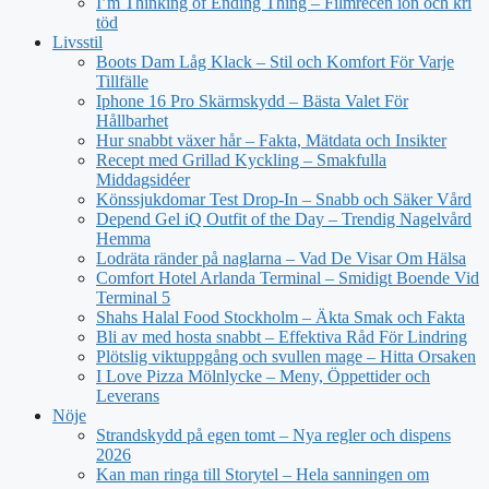
I’m Thinking of Ending Thing – Filmrecen ion och kri
töd
Livsstil
Boots Dam Låg Klack – Stil och Komfort För Varje
Tillfälle
Iphone 16 Pro Skärmskydd – Bästa Valet För
Hållbarhet
Hur snabbt växer hår – Fakta, Mätdata och Insikter
Recept med Grillad Kyckling – Smakfulla
Middagsidéer
Könssjukdomar Test Drop-In – Snabb och Säker Vård
Depend Gel iQ Outfit of the Day – Trendig Nagelvård
Hemma
Lodräta ränder på naglarna – Vad De Visar Om Hälsa
Comfort Hotel Arlanda Terminal – Smidigt Boende Vid
Terminal 5
Shahs Halal Food Stockholm – Äkta Smak och Fakta
Bli av med hosta snabbt – Effektiva Råd För Lindring
Plötslig viktuppgång och svullen mage – Hitta Orsaken
I Love Pizza Mölnlycke – Meny, Öppettider och
Leverans
Nöje
Strandskydd på egen tomt – Nya regler och dispens
2026
Kan man ringa till Storytel – Hela sanningen om