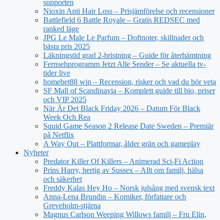
supporten
Nioxin Anti Hair Loss – Prisjämförelse och recensioner
Battlefield 6 Battle Royale – Gratis REDSEC med
ranked läge
JPG Le Male Le Parfum – Doftnoter, skillnader och
bästa pris 2025
Läkningstid grad 2-bristning – Guide för återhämtning
Fernsehprogramm Jetzt Alle Sender – Se aktuella tv-
tider live
homebet88 win – Recension, risker och vad du bör veta
SF Mall of Scandinavia – Komplett guide till bio, priser
och VIP 2025
När Är Det Black Friday 2026 – Datum För Black
Week Och Rea
Squid Game Season 2 Release Date Sweden – Premiär
på Netflix
A Way Out – Plattformar, ålder grän och gameplay
Nyheter
Predator Killer Of Killers – Animerad Sci-Fi Action
Prins Harry, hertig av Sussex – Allt om familj, hälsa
och säkerhet
Freddy Kalas Hey Ho – Norsk julsång med svensk text
Anna-Lena Brundin – Komiker, författare och
Greveholm-stjärna
Magnus Carlson Weeping Willows familj – Fru Elin,