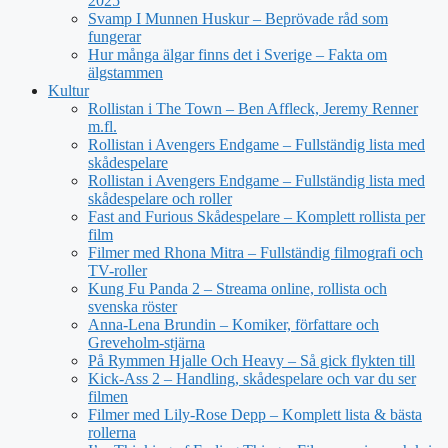
2025
Svamp I Munnen Huskur – Beprövade råd som
fungerar
Hur många älgar finns det i Sverige – Fakta om
älgstammen
Kultur
Rollistan i The Town – Ben Affleck, Jeremy Renner
m.fl.
Rollistan i Avengers Endgame – Fullständig lista med
skådespelare
Rollistan i Avengers Endgame – Fullständig lista med
skådespelare och roller
Fast and Furious Skådespelare – Komplett rollista per
film
Filmer med Rhona Mitra – Fullständig filmografi och
TV-roller
Kung Fu Panda 2 – Streama online, rollista och
svenska röster
Anna-Lena Brundin – Komiker, författare och
Greveholm-stjärna
På Rymmen Hjalle Och Heavy – Så gick flykten till
Kick-Ass 2 – Handling, skådespelare och var du ser
filmen
Filmer med Lily-Rose Depp – Komplett lista & bästa
rollerna