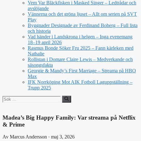
Vem Var Bläckfisken i Masked Singer – Ledtrådar och
avslöjande
Vännerna och det gröna ljuset – Allt om serien på SVT
Play
Byggnader Designade av Ferdinand Boberg – Full lista
och historia
Vad händer i Landskrona i helgen – Inga evenemang
18–19 april 2026
Rasmus Bonde Söker Fru 2025 – Fann kärleken med
Nathalie
Rollistan i Domare Claire Lewis – Medverkande och
säsongsfakta
Georgie & Mandy’s First Marriage – Streama på HBO
Max
IFK Norrköping Mot AIK Fotboll Laguppställning –
Trupp 2025
Sök
efter:
Madea’s Big Happy Family: Var streama på Netflix
& Prime
Av Marcus Andersson · maj 3, 2026