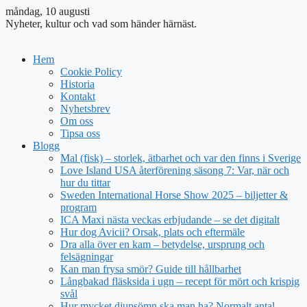
måndag, 10 augusti
Nyheter, kultur och vad som händer härnäst.
Hem
Cookie Policy
Historia
Kontakt
Nyhetsbrev
Om oss
Tipsa oss
Blogg
Mal (fisk) – storlek, ätbarhet och var den finns i Sverige
Love Island USA återförening säsong 7: Var, när och
hur du tittar
Sweden International Horse Show 2025 – biljetter &
program
ICA Maxi nästa veckas erbjudande – se det digitalt
Hur dog Avicii? Orsak, plats och eftermäle
Dra alla över en kam – betydelse, ursprung och
felsägningar
Kan man frysa smör? Guide till hållbarhet
Långbakad fläsksida i ugn – recept för mört och krispig
svål
Hur mycket djupsömn ska man ha? Normalt antal