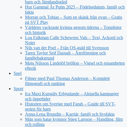
barn och Jämtlandsgård
Hur Gammal Är Putin 2025 – Födelsedatum, familj och
fakta
Morran och Tobias – Som en skänk från ovan – Gratis
på SVT Play
Världens vackraste kvinna genom tiderna – Topplistor
och historik
Loa Falkman Calle Schewens Vals – Text, Ackord och
Noter
Nils van der Poel – Från OS-guld till Svensson
Tareq Taylor Seif Daoudi – Återförening och
familjebakgrund
Maja Nilsson Lindelöf bröllop – Vigsel och ensamheten
efteråt
Spel
Filmer med Paul Thomas Anderson – Komplett
filmografi och ranking
Sport
Ica Maxi Kungälv Erbjudande – Aktuella kampanjer
och öppettider
Historien om Sverige med Farah – Guide till SVT-
serien för barn
Anna-Lena Brundin – Karriär, familj och livsfakta
Män som hatar kvinnor Stieg Larsson – Handling, film
och rollista