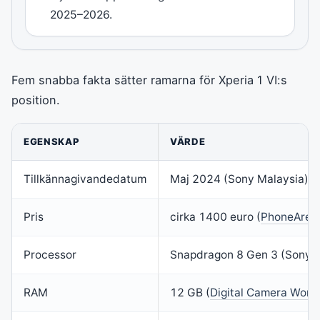
2025–2026.
Fem snabba fakta sätter ramarna för Xperia 1 VI:s
position.
EGENSKAP
VÄRDE
Tillkännagivandedatum
Maj 2024 (Sony Malaysia)
Pris
cirka 1400 euro (
PhoneArena
Processor
Snapdragon 8 Gen 3 (Sony M
RAM
12 GB (
Digital Camera World