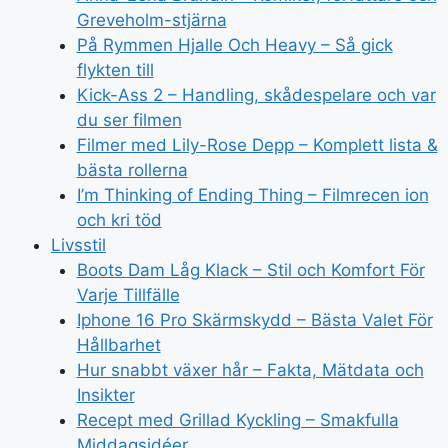
Greveholm-stjärna
På Rymmen Hjalle Och Heavy – Så gick
flykten till
Kick-Ass 2 – Handling, skådespelare och var
du ser filmen
Filmer med Lily-Rose Depp – Komplett lista &
bästa rollerna
I’m Thinking of Ending Thing – Filmrecen ion
och kri töd
Livsstil
Boots Dam Låg Klack – Stil och Komfort För
Varje Tillfälle
Iphone 16 Pro Skärmskydd – Bästa Valet För
Hållbarhet
Hur snabbt växer hår – Fakta, Mätdata och
Insikter
Recept med Grillad Kyckling – Smakfulla
Middagsidéer