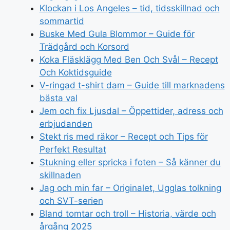
Klockan i Los Angeles – tid, tidsskillnad och
sommartid
Buske Med Gula Blommor – Guide för
Trädgård och Korsord
Koka Fläsklägg Med Ben Och Svål – Recept
Och Koktidsguide
V-ringad t-shirt dam – Guide till marknadens
bästa val
Jem och fix Ljusdal – Öppettider, adress och
erbjudanden
Stekt ris med räkor – Recept och Tips för
Perfekt Resultat
Stukning eller spricka i foten – Så känner du
skillnaden
Jag och min far – Originalet, Ugglas tolkning
och SVT-serien
Bland tomtar och troll – Historia, värde och
årgång 2025