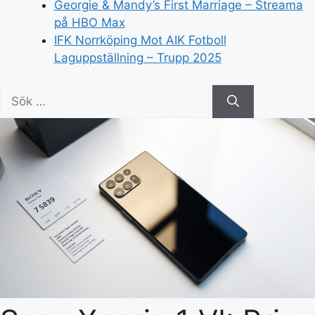
Georgie & Mandy’s First Marriage – Streama
på HBO Max
IFK Norrköping Mot AIK Fotboll
Laguppställning – Trupp 2025
Sök
efter: