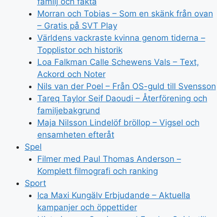
familj och fakta
Morran och Tobias – Som en skänk från ovan
– Gratis på SVT Play
Världens vackraste kvinna genom tiderna –
Topplistor och historik
Loa Falkman Calle Schewens Vals – Text,
Ackord och Noter
Nils van der Poel – Från OS-guld till Svensson
Tareq Taylor Seif Daoudi – Återförening och
familjebakgrund
Maja Nilsson Lindelöf bröllop – Vigsel och
ensamheten efteråt
Spel
Filmer med Paul Thomas Anderson –
Komplett filmografi och ranking
Sport
Ica Maxi Kungälv Erbjudande – Aktuella
kampanjer och öppettider