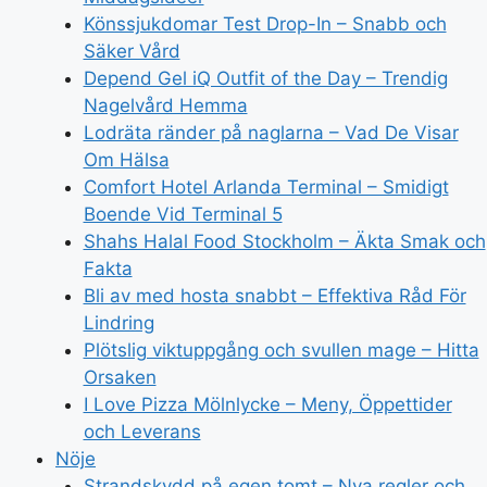
Könssjukdomar Test Drop-In – Snabb och
Säker Vård
Depend Gel iQ Outfit of the Day – Trendig
Nagelvård Hemma
Lodräta ränder på naglarna – Vad De Visar
Om Hälsa
Comfort Hotel Arlanda Terminal – Smidigt
Boende Vid Terminal 5
Shahs Halal Food Stockholm – Äkta Smak och
Fakta
Bli av med hosta snabbt – Effektiva Råd För
Lindring
Plötslig viktuppgång och svullen mage – Hitta
Orsaken
I Love Pizza Mölnlycke – Meny, Öppettider
och Leverans
Nöje
Strandskydd på egen tomt – Nya regler och