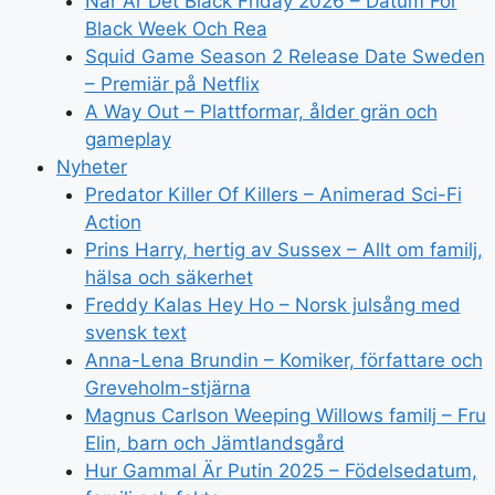
När Är Det Black Friday 2026 – Datum För
Black Week Och Rea
Squid Game Season 2 Release Date Sweden
– Premiär på Netflix
A Way Out – Plattformar, ålder grän och
gameplay
Nyheter
Predator Killer Of Killers – Animerad Sci-Fi
Action
Prins Harry, hertig av Sussex – Allt om familj,
hälsa och säkerhet
Freddy Kalas Hey Ho – Norsk julsång med
svensk text
Anna-Lena Brundin – Komiker, författare och
Greveholm-stjärna
Magnus Carlson Weeping Willows familj – Fru
Elin, barn och Jämtlandsgård
Hur Gammal Är Putin 2025 – Födelsedatum,