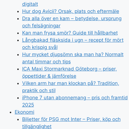
digitalt
Hur dog Avicii? Orsak, plats och eftermäle
Dra alla över en kam – betydelse, ursprung
och felsägningar
Kan man frysa smör? Guide till hållbarhet
Långbakad fläsksida i ugn – recept för mört
och krispig svål
Hur mycket djupsömn ska man ha? Normalt
antal timmar och tips
ICA Maxi Stormarknad Göteborg – priser,
öppettider & jämförelse
Vilken arm har man klockan på? Tradition,
praktik och stil
iPhone 7 utan abonnemang – pris och framtid
2025
Ekonomi
Biljetter för PSG mot Inter – Priser, köp och
tillgänglighet