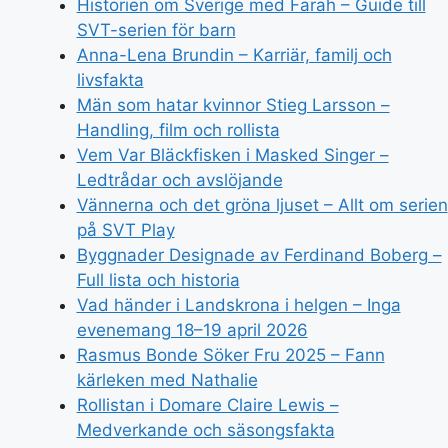
Historien om Sverige med Farah – Guide till
SVT-serien för barn
Anna-Lena Brundin – Karriär, familj och
livsfakta
Män som hatar kvinnor Stieg Larsson –
Handling, film och rollista
Vem Var Bläckfisken i Masked Singer –
Ledtrådar och avslöjande
Vännerna och det gröna ljuset – Allt om serien
på SVT Play
Byggnader Designade av Ferdinand Boberg –
Full lista och historia
Vad händer i Landskrona i helgen – Inga
evenemang 18–19 april 2026
Rasmus Bonde Söker Fru 2025 – Fann
kärleken med Nathalie
Rollistan i Domare Claire Lewis –
Medverkande och säsongsfakta