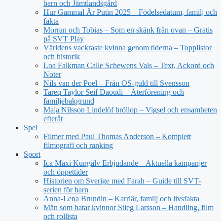
barn och Jämtlandsgård
Hur Gammal Är Putin 2025 – Födelsedatum, familj och
fakta
Morran och Tobias – Som en skänk från ovan – Gratis
på SVT Play
Världens vackraste kvinna genom tiderna – Topplistor
och historik
Loa Falkman Calle Schewens Vals – Text, Ackord och
Noter
Nils van der Poel – Från OS-guld till Svensson
Tareq Taylor Seif Daoudi – Återförening och
familjebakgrund
Maja Nilsson Lindelöf bröllop – Vigsel och ensamheten
efteråt
Spel
Filmer med Paul Thomas Anderson – Komplett
filmografi och ranking
Sport
Ica Maxi Kungälv Erbjudande – Aktuella kampanjer
och öppettider
Historien om Sverige med Farah – Guide till SVT-
serien för barn
Anna-Lena Brundin – Karriär, familj och livsfakta
Män som hatar kvinnor Stieg Larsson – Handling, film
och rollista