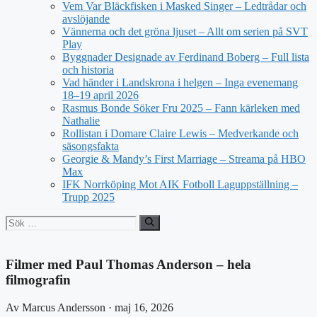
Vem Var Bläckfisken i Masked Singer – Ledtrådar och
avslöjande
Vännerna och det gröna ljuset – Allt om serien på SVT
Play
Byggnader Designade av Ferdinand Boberg – Full lista
och historia
Vad händer i Landskrona i helgen – Inga evenemang
18–19 april 2026
Rasmus Bonde Söker Fru 2025 – Fann kärleken med
Nathalie
Rollistan i Domare Claire Lewis – Medverkande och
säsongsfakta
Georgie & Mandy’s First Marriage – Streama på HBO
Max
IFK Norrköping Mot AIK Fotboll Laguppställning –
Trupp 2025
Sök
efter:
Filmer med Paul Thomas Anderson – hela
filmografin
Av Marcus Andersson · maj 16, 2026