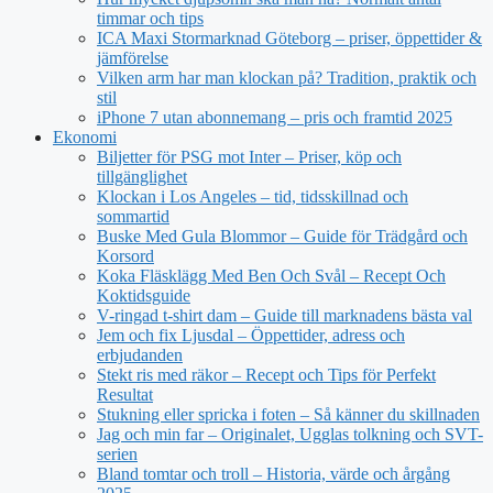
timmar och tips
ICA Maxi Stormarknad Göteborg – priser, öppettider &
jämförelse
Vilken arm har man klockan på? Tradition, praktik och
stil
iPhone 7 utan abonnemang – pris och framtid 2025
Ekonomi
Biljetter för PSG mot Inter – Priser, köp och
tillgänglighet
Klockan i Los Angeles – tid, tidsskillnad och
sommartid
Buske Med Gula Blommor – Guide för Trädgård och
Korsord
Koka Fläsklägg Med Ben Och Svål – Recept Och
Koktidsguide
V-ringad t-shirt dam – Guide till marknadens bästa val
Jem och fix Ljusdal – Öppettider, adress och
erbjudanden
Stekt ris med räkor – Recept och Tips för Perfekt
Resultat
Stukning eller spricka i foten – Så känner du skillnaden
Jag och min far – Originalet, Ugglas tolkning och SVT-
serien
Bland tomtar och troll – Historia, värde och årgång