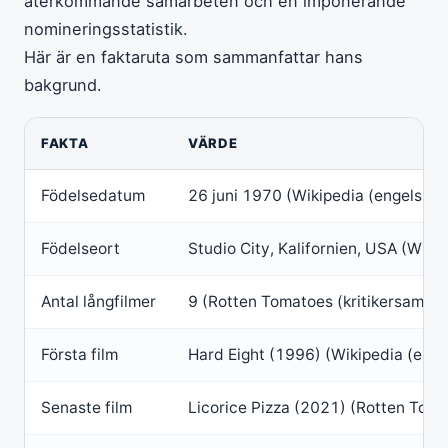
återkommande samarbeten och en imponerande
nomineringsstatistik.
Här är en faktaruta som sammanfattar hans
bakgrund.
FAKTA
VÄRDE
Födelsedatum
26 juni 1970 (Wikipedia (engelska 
Födelseort
Studio City, Kalifornien, USA (Wiki
Antal långfilmer
9 (Rotten Tomatoes (kritikersamman
Första film
Hard Eight (1996) (Wikipedia (enge
Senaste film
Licorice Pizza (2021) (Rotten Toma