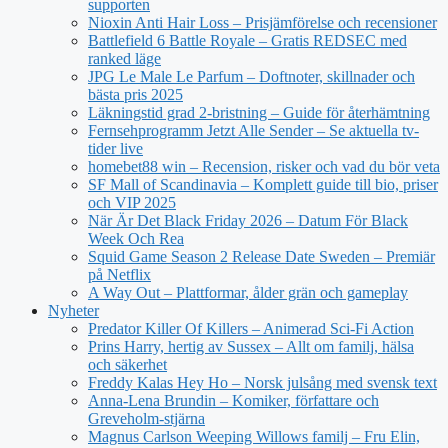
supporten
Nioxin Anti Hair Loss – Prisjämförelse och recensioner
Battlefield 6 Battle Royale – Gratis REDSEC med
ranked läge
JPG Le Male Le Parfum – Doftnoter, skillnader och
bästa pris 2025
Läkningstid grad 2-bristning – Guide för återhämtning
Fernsehprogramm Jetzt Alle Sender – Se aktuella tv-
tider live
homebet88 win – Recension, risker och vad du bör veta
SF Mall of Scandinavia – Komplett guide till bio, priser
och VIP 2025
När Är Det Black Friday 2026 – Datum För Black
Week Och Rea
Squid Game Season 2 Release Date Sweden – Premiär
på Netflix
A Way Out – Plattformar, ålder grän och gameplay
Nyheter
Predator Killer Of Killers – Animerad Sci-Fi Action
Prins Harry, hertig av Sussex – Allt om familj, hälsa
och säkerhet
Freddy Kalas Hey Ho – Norsk julsång med svensk text
Anna-Lena Brundin – Komiker, författare och
Greveholm-stjärna
Magnus Carlson Weeping Willows familj – Fru Elin,