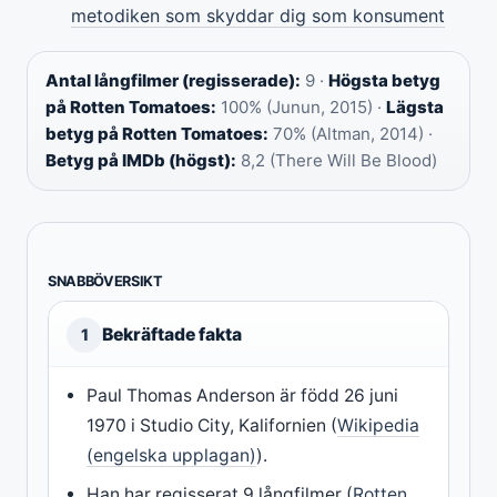
metodiken som skyddar dig som konsument
Antal långfilmer (regisserade):
9 ·
Högsta betyg
på Rotten Tomatoes:
100% (Junun, 2015) ·
Lägsta
betyg på Rotten Tomatoes:
70% (Altman, 2014) ·
Betyg på IMDb (högst):
8,2 (There Will Be Blood)
SNABBÖVERSIKT
Bekräftade fakta
1
Paul Thomas Anderson är född 26 juni
1970 i Studio City, Kalifornien (
Wikipedia
(engelska upplagan)
).
Han har regisserat 9 långfilmer (
Rotten