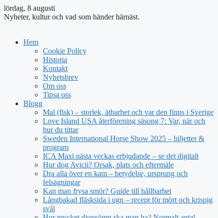
lördag, 8 augusti
Nyheter, kultur och vad som händer härnäst.
Hem
Cookie Policy
Historia
Kontakt
Nyhetsbrev
Om oss
Tipsa oss
Blogg
Mal (fisk) – storlek, ätbarhet och var den finns i Sverige
Love Island USA återförening säsong 7: Var, när och
hur du tittar
Sweden International Horse Show 2025 – biljetter &
program
ICA Maxi nästa veckas erbjudande – se det digitalt
Hur dog Avicii? Orsak, plats och eftermäle
Dra alla över en kam – betydelse, ursprung och
felsägningar
Kan man frysa smör? Guide till hållbarhet
Långbakad fläsksida i ugn – recept för mört och krispig
svål
Hur mycket djupsömn ska man ha? Normalt antal