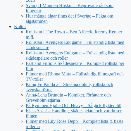
2025
Svamp I Munnen Huskur – Beprövade råd som
fungerar
Hur många älgar finns det i Sverige – Fakta om
älgstammen
Kultur
Rollistan i The Town – Ben Affleck, Jeremy Renner
m.fl.
Rollistan i Avengers Endgame – Fullständig lista med
skådespelare
Rollistan i Avengers Endgame – Fullständig lista med
skådespelare och roller
Fast and Furious Skådespelare – Komplett rollista per
film
Filmer med Rhona Mitra – Fullständig filmografi och
TV-roller
Kung Fu Panda 2 – Streama online, rollista och
svenska röster
Anna-Lena Brundin – Komiker, författare och
Greveholm-stjärna
På Rymmen Hjalle Och Heavy – Så gick flykten till
Kick-Ass 2 – Handling, skådespelare och var du ser
filmen
Filmer med Lily-Rose Depp – Komplett lista & bästa
rollerna