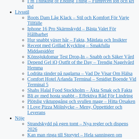
I’m Thinking of Ending Thing – Filmrecen ion och kri
töd
Livsstil
Boots Dam Låg Klack – Stil och Komfort För Varje
Tillfälle
Iphone 16 Pro Skärmskydd – Bästa Valet För
Hållbarhet
Hur snabbt växer hår – Fakta, Mätdata och Insikter
Recept med Grillad Kyckling – Smakfulla
Middagsidéer
Könssjukdomar Test Drop-In – Snabb och Säker Vård
Depend Gel iQ Outfit of the Day – Trendig Nagelvård
Hemma
Lodräta ränder på naglarna – Vad De Visar Om Hälsa
Comfort Hotel Arlanda Terminal – Smidigt Boende Vid
Terminal 5
Shahs Halal Food Stockholm – Äkta Smak och Fakta
Bli av med hosta snabbt – Effektiva Råd För Lindring
Plötslig viktuppgång och svullen mage – Hitta Orsaken
I Love Pizza Mölnlycke – Meny, Öppettider och
Leverans
Nöje
Strandskydd på egen tomt – Nya regler och dispens
2026
Kan man ringa till Storytel – Hela sanningen om