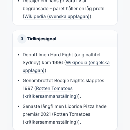
Detaljer om hans privata liv är
begränsade – paret håller en låg profil
(
Wikipedia (svenska upplagan)
).
Tidlinjesignal
3
Debutfilmen Hard Eight (originaltitel
Sydney) kom 1996 (
Wikipedia (engelska
upplagan)
).
Genombrottet Boogie Nights släpptes
1997 (
Rotten Tomatoes
(kritikersammanställning)
).
Senaste långfilmen Licorice Pizza hade
premiär 2021 (Rotten Tomatoes
(kritikersammanställning)).