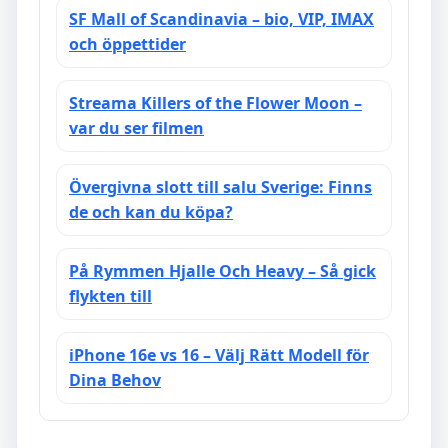
SF Mall of Scandinavia – bio, VIP, IMAX
och öppettider
Streama Killers of the Flower Moon –
var du ser filmen
Övergivna slott till salu Sverige: Finns
de och kan du köpa?
På Rymmen Hjalle Och Heavy – Så gick
flykten till
iPhone 16e vs 16 – Välj Rätt Modell för
Dina Behov