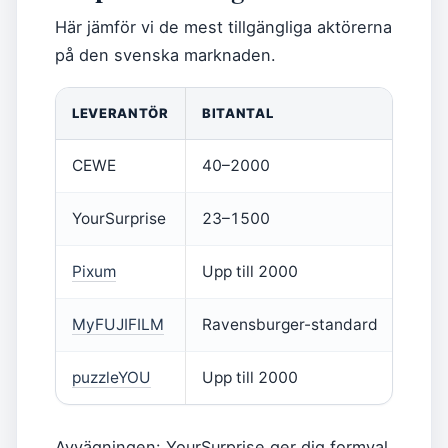
Här jämför vi de mest tillgängliga aktörerna
på den svenska marknaden.
LEVERANTÖR
BITANTAL
PRIS
CEWE
40–2000
Varie
YourSurprise
23–1500
19,9
Pixum
Upp till 2000
Varie
MyFUJIFILM
Ravensburger-standard
Varie
puzzleYOU
Upp till 2000
Varie
Avvägningen: YourSurprise ger dig formval