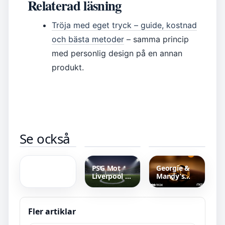
Relaterad läsning
Tröja med eget tryck – guide, kostnad
och bästa metoder
– samma princip
med personlig design på en annan
produkt.
Recept smal
Stekt ris
Diskmaskin
Se också
pajdeg med
med räkor –
45 cm bäst i
5’9” i cm –
potatis –
Recept och
test 2025 –
Hur lång är
Glutenfri
Tips för
Jämför
5 fot 9 tum i
och
Perfekt
toppmodeller
centimeter
kalorisnål
Resultat
PSG Mot
Georgie &
Liverpool FC
Mandy’s
– Strikt
First
Straffseger
Marriage –
Avgör
Streama på
Kampen
HBO Max
Fler artiklar