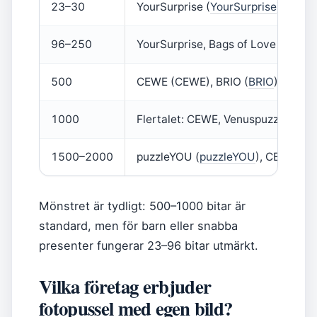
23–30
YourSurprise (
YourSurprise
)
96–250
YourSurprise, Bags of Love (
Bags o
500
CEWE (CEWE), BRIO (
BRIO
)
1000
Flertalet: CEWE, Venuspuzzle (
Ven
1500–2000
puzzleYOU (
puzzleYOU
), CEWE
Mönstret är tydligt: 500–1000 bitar är
standard, men för barn eller snabba
presenter fungerar 23–96 bitar utmärkt.
Vilka företag erbjuder
fotopussel med egen bild?