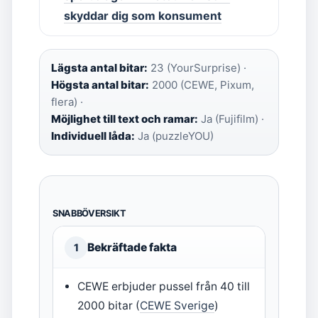
skyddar dig som konsument
Lägsta antal bitar:
23 (YourSurprise) ·
Högsta antal bitar:
2000 (CEWE, Pixum,
flera) ·
Möjlighet till text och ramar:
Ja (Fujifilm) ·
Individuell låda:
Ja (puzzleYOU)
SNABBÖVERSIKT
Bekräftade fakta
1
CEWE erbjuder pussel från 40 till
2000 bitar (
CEWE Sverige
)