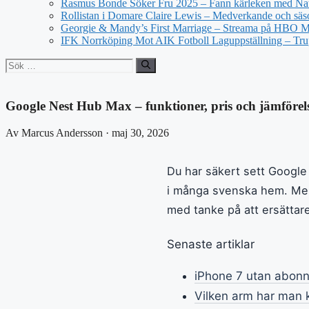
Rasmus Bonde Söker Fru 2025 – Fann kärleken med Nat
Rollistan i Domare Claire Lewis – Medverkande och säs
Georgie & Mandy’s First Marriage – Streama på HBO 
IFK Norrköping Mot AIK Fotboll Laguppställning – Tr
Sök
efter:
Google Nest Hub Max – funktioner, pris och jämförel
Av Marcus Andersson · maj 30, 2026
Du har säkert sett Googl
i många svenska hem. Men 
med tanke på att ersättar
Senaste artiklar
iPhone 7 utan abonn
Vilken arm har man kl