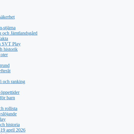
säkerhet
-stjärna
n och Jämtlandsgård
akta
på SVT Play
h historik
oter
grund
fteråt
i och ranking
öppettider
för barn
h rollista
vslöjande
lay
ch historia
19 april 2026