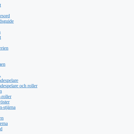
t
rsord
dsguide
n
t
erien
men
.
ådespelare
despelare och roller
m
roller
öster
-stjärna
en
erna
öd