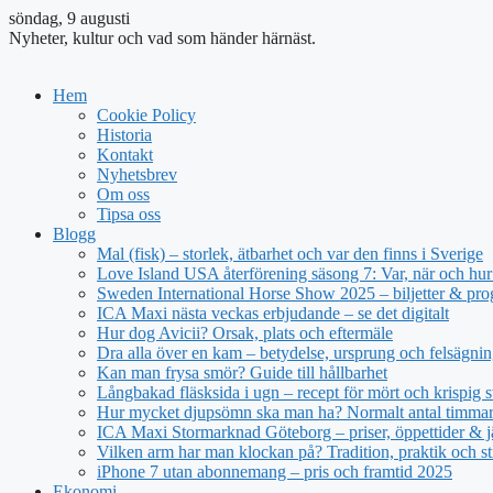
söndag, 9 augusti
Nyheter, kultur och vad som händer härnäst.
Hem
Cookie Policy
Historia
Kontakt
Nyhetsbrev
Om oss
Tipsa oss
Blogg
Mal (fisk) – storlek, ätbarhet och var den finns i Sverige
Love Island USA återförening säsong 7: Var, när och hur 
Sweden International Horse Show 2025 – biljetter & pr
ICA Maxi nästa veckas erbjudande – se det digitalt
Hur dog Avicii? Orsak, plats och eftermäle
Dra alla över en kam – betydelse, ursprung och felsägnin
Kan man frysa smör? Guide till hållbarhet
Långbakad fläsksida i ugn – recept för mört och krispig s
Hur mycket djupsömn ska man ha? Normalt antal timmar 
ICA Maxi Stormarknad Göteborg – priser, öppettider & j
Vilken arm har man klockan på? Tradition, praktik och st
iPhone 7 utan abonnemang – pris och framtid 2025
Ekonomi