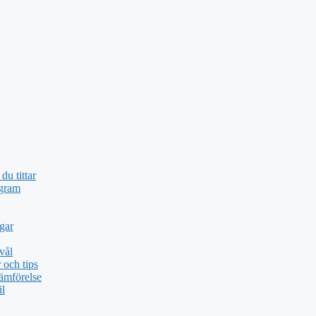
du tittar
ogram
gar
vål
och tips
ämförelse
il