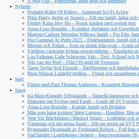
A Way Out – Plattformar, ålder grän och gameplay
Nyheter
Predator Killer Of Killers – Animerad Sci-Fi Action
Prins Harry, hertig av Sussex – Allt om familj, hälsa och 
Freddy Kalas Hey Ho – Norsk julsång med svensk text
Anna-Lena Brundin – Komiker, författare och Greveholm
Magnus Carlson Weeping Willows familj – Fru Elin, bar
Hur Gammal Är Putin 2025 – Födelsedatum, familj och f
Morran och Tobias – Som en skänk från ovan – Gratis 
Världens vackraste kvinna genom tiderna – Topplistor oc
Loa Falkman Calle Schewens Vals – Text, Ackord och N
Nils van der Poel – Från OS-guld till Svensson
Tareq Taylor Seif Daoudi – Återförening och familjebak
Maja Nilsson Lindelöf bröllop – Vigsel och ensamheten e
Spel
Filmer med Paul Thomas Anderson – Komplett filmograf
Sport
Ica Maxi Kungälv Erbjudande – Aktuella kampanjer och 
Historien om Sverige med Farah – Guide till SVT-serien 
Anna-Lena Brundin – Karriär, familj och livsfakta
Män som hatar kvinnor Stieg Larsson – Handling, film oc
Vem Var Bläckfisken i Masked Singer – Ledtrådar och a
Vännerna och det gröna ljuset – Allt om serien på SVT P
Byggnader Designade av Ferdinand Boberg – Full lista o
Vad händer i Landskrona i helgen – Inga evenemang 18–