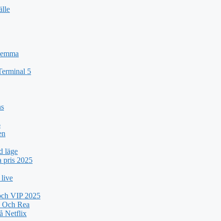
älle
 Hemma
Terminal 5
ns
6
en
d läge
a pris 2025
 live
 och VIP 2025
k Och Rea
 Netflix