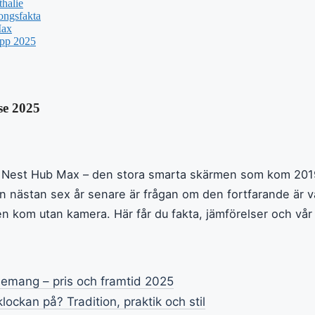
halie
ongsfakta
Max
upp 2025
se 2025
e Nest Hub Max – den stora smarta skärmen som kom 2019
nästan sex år senare är frågan om den fortfarande är vä
en kom utan kamera. Här får du fakta, jämförelser och vå
emang – pris och framtid 2025
ockan på? Tradition, praktik och stil