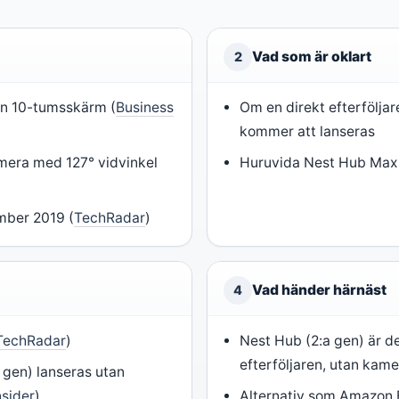
Vad som är oklart
2
en 10-tumsskärm (
Business
Om en direkt efterfölja
kommer att lanseras
era med 127° vidvinkel
Huruvida Nest Hub Max 
mber 2019 (
TechRadar
)
Vad händer härnäst
4
TechRadar
)
Nest Hub (2:a gen) är de
efterföljaren, utan kame
 gen) lanseras utan
nsider
)
Alternativ som Amazon