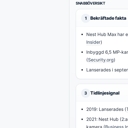
SNABBÖVERSIKT
Bekräftade fakta
1
Nest Hub Max har 
Insider
)
Inbyggd 6,5 MP-kam
(
Security.org
)
Lanserades i septe
Tidlinjesignal
3
2019: Lanserades (
2021: Nest Hub (2:a
kamera (
Business I