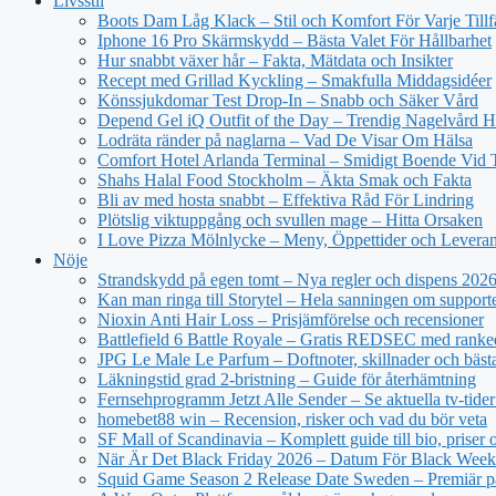
Livsstil
Boots Dam Låg Klack – Stil och Komfort För Varje Tillf
Iphone 16 Pro Skärmskydd – Bästa Valet För Hållbarhet
Hur snabbt växer hår – Fakta, Mätdata och Insikter
Recept med Grillad Kyckling – Smakfulla Middagsidéer
Könssjukdomar Test Drop-In – Snabb och Säker Vård
Depend Gel iQ Outfit of the Day – Trendig Nagelvård
Lodräta ränder på naglarna – Vad De Visar Om Hälsa
Comfort Hotel Arlanda Terminal – Smidigt Boende Vid 
Shahs Halal Food Stockholm – Äkta Smak och Fakta
Bli av med hosta snabbt – Effektiva Råd För Lindring
Plötslig viktuppgång och svullen mage – Hitta Orsaken
I Love Pizza Mölnlycke – Meny, Öppettider och Levera
Nöje
Strandskydd på egen tomt – Nya regler och dispens 202
Kan man ringa till Storytel – Hela sanningen om support
Nioxin Anti Hair Loss – Prisjämförelse och recensioner
Battlefield 6 Battle Royale – Gratis REDSEC med ranke
JPG Le Male Le Parfum – Doftnoter, skillnader och bäst
Läkningstid grad 2-bristning – Guide för återhämtning
Fernsehprogramm Jetzt Alle Sender – Se aktuella tv-tider
homebet88 win – Recension, risker och vad du bör veta
SF Mall of Scandinavia – Komplett guide till bio, priser
När Är Det Black Friday 2026 – Datum För Black Wee
Squid Game Season 2 Release Date Sweden – Premiär på