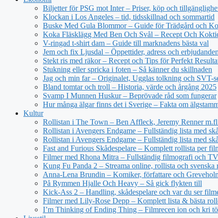
Biljetter för PSG mot Inter – Priser, köp och tillgänglighe
Klockan i Los Angeles – tid, tidsskillnad och sommartid
Buske Med Gula Blommor – Guide för Trädgård och Ko
Koka Fläsklägg Med Ben Och Svål – Recept Och Kokti
V-ringad t-shirt dam – Guide till marknadens bästa val
Jem och fix Ljusdal – Öppettider, adress och erbjudande
Stekt ris med räkor – Recept och Tips för Perfekt Resulta
Stukning eller spricka i foten – Så känner du skillnaden
Jag och min far – Originalet, Ugglas tolkning och SVT-s
Bland tomtar och troll – Historia, värde och årgång 2025
Svamp I Munnen Huskur – Beprövade råd som fungerar
Hur många älgar finns det i Sverige – Fakta om älgstam
Kultur
Rollistan i The Town – Ben Affleck, Jeremy Renner m.fl
Rollistan i Avengers Endgame – Fullständig lista med sk
Rollistan i Avengers Endgame – Fullständig lista med skå
Fast and Furious Skådespelare – Komplett rollista per fil
Filmer med Rhona Mitra – Fullständig filmografi och TV-
Kung Fu Panda 2 – Streama online, rollista och svenska r
Anna-Lena Brundin – Komiker, författare och Greveholm
På Rymmen Hjalle Och Heavy – Så gick flykten till
Kick-Ass 2 – Handling, skådespelare och var du ser film
Filmer med Lily-Rose Depp – Komplett lista & bästa roll
I’m Thinking of Ending Thing – Filmrecen ion och kri t