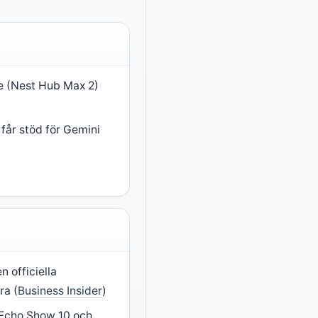
re (Nest Hub Max 2)
får stöd för Gemini
n officiella
ra (
Business Insider
)
 Echo Show 10 och