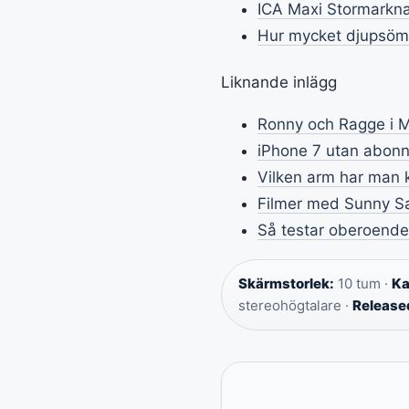
ICA Maxi Stormarknad
Hur mycket djupsömn
Liknande inlägg
Ronny och Ragge i M
iPhone 7 utan abonn
Vilken arm har man kl
Filmer med Sunny Sa
Så testar oberoende
Skärmstorlek:
10 tum ·
Ka
stereohögtalare ·
Release