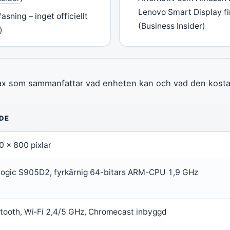
Lenovo Smart Display f
sning – inget officiellt
(Business Insider)
)
x som sammanfattar vad enheten kan och vad den kosta
DE
 × 800 pixlar
ogic S905D2, fyrkärnig 64-bitars ARM-CPU 1,9 GHz
tooth, Wi‑Fi 2,4/5 GHz, Chromecast inbyggd