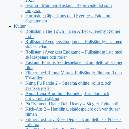
2025
Svamp I Munnen Huskur – Beprövade råd som
fungerar
Hur många älgar finns det i Sverige – Fakta om
älgstammen
Kultur
Rollistan i The Town – Ben Affleck, Jeremy Renner
m.fl.
Rollistan i Avengers Endgame – Fullständig lista med
skådespelare
Rollistan i Avengers Endgame – Fullständig lista med
skådespelare och roller
Fast and Furious Skådespelare – Komplett rollista per
film
Filmer med Rhona Mitra – Fullständig filmografi och
TV-roller
Kung Fu Panda 2 – Streama online, rollista och
svenska röster
Anna-Lena Brundin – Komiker, författare och
Greveholm-stjärna
På Rymmen Hjalle Och Heavy – Så gick flykten till
Kick-Ass 2 – Handling, skådespelare och var du ser
filmen
Filmer med Lily-Rose Depp – Komplett lista & bästa
rollerna