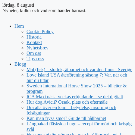
lördag, 8 augusti
Nyheter, kultur och vad som händer härnäst.
Hem
Cookie Policy
Historia
Kontakt
Nyhetsbrev
Om oss
Tipsa oss
Blogg
Mal (fisk) – storlek, ätbarhet och var den finns i Sverige
Love Island USA återförening säsong 7: Var, när och
hur du tittar
Sweden International Horse Show 2025 – biljetter &
program
ICA Maxi nästa veckas erbjudande – se det digitalt
Hur dog Avicii? Orsak, plats och eftermäle
Dra alla över en kam – betydelse, ursprung och
felsägningar
Kan man frysa smör? Guide till hållbarhet
Långbakad fläsksida i ugn – recept för mört och krispig
svål
Hur mycket djupsömn ska man ha? Normalt antal