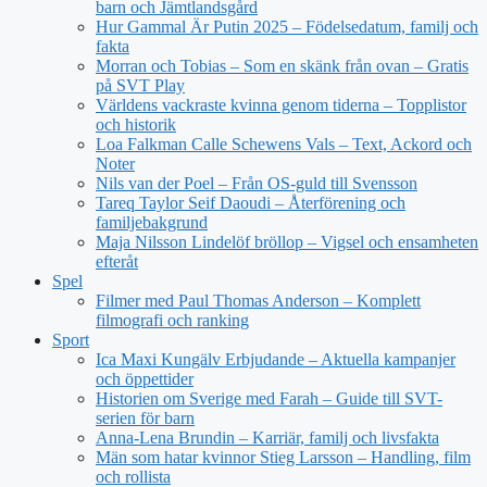
barn och Jämtlandsgård
Hur Gammal Är Putin 2025 – Födelsedatum, familj och
fakta
Morran och Tobias – Som en skänk från ovan – Gratis
på SVT Play
Världens vackraste kvinna genom tiderna – Topplistor
och historik
Loa Falkman Calle Schewens Vals – Text, Ackord och
Noter
Nils van der Poel – Från OS-guld till Svensson
Tareq Taylor Seif Daoudi – Återförening och
familjebakgrund
Maja Nilsson Lindelöf bröllop – Vigsel och ensamheten
efteråt
Spel
Filmer med Paul Thomas Anderson – Komplett
filmografi och ranking
Sport
Ica Maxi Kungälv Erbjudande – Aktuella kampanjer
och öppettider
Historien om Sverige med Farah – Guide till SVT-
serien för barn
Anna-Lena Brundin – Karriär, familj och livsfakta
Män som hatar kvinnor Stieg Larsson – Handling, film
och rollista