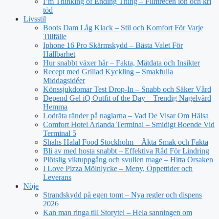
I’m Thinking of Ending Thing – Filmrecen ion och kri
töd
Livsstil
Boots Dam Låg Klack – Stil och Komfort För Varje
Tillfälle
Iphone 16 Pro Skärmskydd – Bästa Valet För
Hållbarhet
Hur snabbt växer hår – Fakta, Mätdata och Insikter
Recept med Grillad Kyckling – Smakfulla
Middagsidéer
Könssjukdomar Test Drop-In – Snabb och Säker Vård
Depend Gel iQ Outfit of the Day – Trendig Nagelvård
Hemma
Lodräta ränder på naglarna – Vad De Visar Om Hälsa
Comfort Hotel Arlanda Terminal – Smidigt Boende Vid
Terminal 5
Shahs Halal Food Stockholm – Äkta Smak och Fakta
Bli av med hosta snabbt – Effektiva Råd För Lindring
Plötslig viktuppgång och svullen mage – Hitta Orsaken
I Love Pizza Mölnlycke – Meny, Öppettider och
Leverans
Nöje
Strandskydd på egen tomt – Nya regler och dispens
2026
Kan man ringa till Storytel – Hela sanningen om