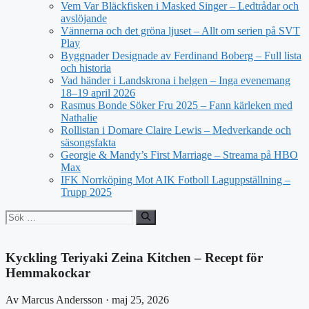
Vem Var Bläckfisken i Masked Singer – Ledtrådar och
avslöjande
Vännerna och det gröna ljuset – Allt om serien på SVT
Play
Byggnader Designade av Ferdinand Boberg – Full lista
och historia
Vad händer i Landskrona i helgen – Inga evenemang
18–19 april 2026
Rasmus Bonde Söker Fru 2025 – Fann kärleken med
Nathalie
Rollistan i Domare Claire Lewis – Medverkande och
säsongsfakta
Georgie & Mandy’s First Marriage – Streama på HBO
Max
IFK Norrköping Mot AIK Fotboll Laguppställning –
Trupp 2025
Sök
efter:
Kyckling Teriyaki Zeina Kitchen – Recept för
Hemmakockar
Av Marcus Andersson · maj 25, 2026