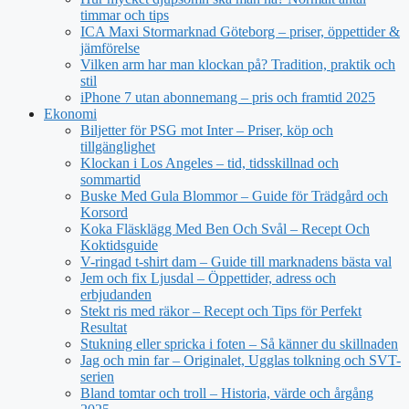
timmar och tips
ICA Maxi Stormarknad Göteborg – priser, öppettider &
jämförelse
Vilken arm har man klockan på? Tradition, praktik och
stil
iPhone 7 utan abonnemang – pris och framtid 2025
Ekonomi
Biljetter för PSG mot Inter – Priser, köp och
tillgänglighet
Klockan i Los Angeles – tid, tidsskillnad och
sommartid
Buske Med Gula Blommor – Guide för Trädgård och
Korsord
Koka Fläsklägg Med Ben Och Svål – Recept Och
Koktidsguide
V-ringad t-shirt dam – Guide till marknadens bästa val
Jem och fix Ljusdal – Öppettider, adress och
erbjudanden
Stekt ris med räkor – Recept och Tips för Perfekt
Resultat
Stukning eller spricka i foten – Så känner du skillnaden
Jag och min far – Originalet, Ugglas tolkning och SVT-
serien
Bland tomtar och troll – Historia, värde och årgång