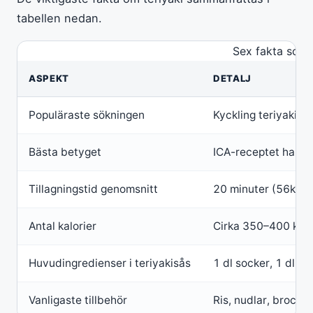
tabellen nedan.
Sex fakta som 
ASPEKT
DETALJ
Populäraste sökningen
Kyckling teriyaki z
Bästa betyget
ICA-receptet har 4
Tillagningstid genomsnitt
20 minuter (56kilo)
Antal kalorier
Cirka 350–400 kcal
Huvudingredienser i teriyakisås
1 dl socker, 1 dl mir
Vanligaste tillbehör
Ris, nudlar, broccoli