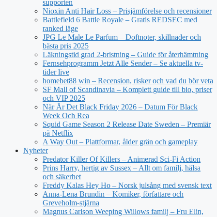
supporten
Nioxin Anti Hair Loss – Prisjämförelse och recensioner
Battlefield 6 Battle Royale – Gratis REDSEC med
ranked läge
JPG Le Male Le Parfum – Doftnoter, skillnader och
bästa pris 2025
Läkningstid grad 2-bristning – Guide för återhämtning
Fernsehprogramm Jetzt Alle Sender – Se aktuella tv-
tider live
homebet88 win – Recension, risker och vad du bör veta
SF Mall of Scandinavia – Komplett guide till bio, priser
och VIP 2025
När Är Det Black Friday 2026 – Datum För Black
Week Och Rea
Squid Game Season 2 Release Date Sweden – Premiär
på Netflix
A Way Out – Plattformar, ålder grän och gameplay
Nyheter
Predator Killer Of Killers – Animerad Sci-Fi Action
Prins Harry, hertig av Sussex – Allt om familj, hälsa
och säkerhet
Freddy Kalas Hey Ho – Norsk julsång med svensk text
Anna-Lena Brundin – Komiker, författare och
Greveholm-stjärna
Magnus Carlson Weeping Willows familj – Fru Elin,