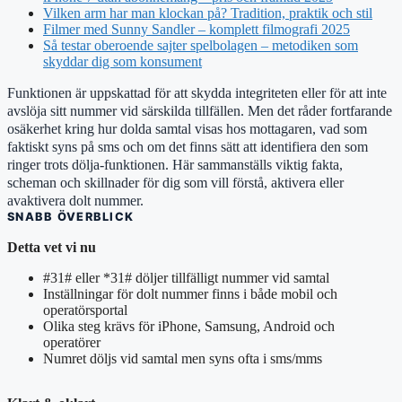
Vilken arm har man klockan på? Tradition, praktik och stil
Filmer med Sunny Sandler – komplett filmografi 2025
Så testar oberoende sajter spelbolagen – metodiken som
skyddar dig som konsument
Funktionen är uppskattad för att skydda integriteten eller för att inte
avslöja sitt nummer vid särskilda tillfällen. Men det råder fortfarande
osäkerhet kring hur dolda samtal visas hos mottagaren, vad som
faktiskt syns på sms och om det finns sätt att identifiera den som
ringer trots dölja-funktionen. Här sammanställs viktig fakta,
scheman och skillnader för dig som vill förstå, aktivera eller
avaktivera dolt nummer.
SNABB ÖVERBLICK
Detta vet vi nu
#31# eller *31# döljer tillfälligt nummer vid samtal
Inställningar för dolt nummer finns i både mobil och
operatörsportal
Olika steg krävs för iPhone, Samsung, Android och
operatörer
Numret döljs vid samtal men syns ofta i sms/mms