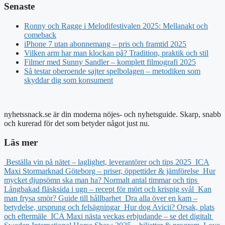
Senaste
Ronny och Ragge i Melodifestivalen 2025: Mellanakt och
comeback
iPhone 7 utan abonnemang – pris och framtid 2025
Vilken arm har man klockan på? Tradition, praktik och stil
Filmer med Sunny Sandler – komplett filmografi 2025
Så testar oberoende sajter spelbolagen – metodiken som
skyddar dig som konsument
nyhetssnack.se är din moderna nöjes- och nyhetsguide. Skarp, snabb
och kurerad för det som betyder något just nu.
Läs mer
Beställa vin på nätet – laglighet, leverantörer och tips 2025
ICA
Maxi Stormarknad Göteborg – priser, öppettider & jämförelse
Hur
mycket djupsömn ska man ha? Normalt antal timmar och tips
Långbakad fläsksida i ugn – recept för mört och krispig svål
Kan
man frysa smör? Guide till hållbarhet
Dra alla över en kam –
betydelse, ursprung och felsägningar
Hur dog Avicii? Orsak, plats
och eftermäle
ICA Maxi nästa veckas erbjudande – se det digitalt