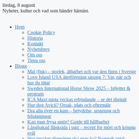
lördag, 8 augusti
Nyheter, kultur och vad som händer härnäst.
Hem
Cookie Policy
Historia
Kontakt
Nyhetsbrev
Om oss
Tipsa oss
Blogg
Mal (fisk) – storlek, ätbarhet och var den finns i Sverige
Love Island USA återförening säsong 7: Var, när och
hur du tittar
Sweden International Horse Show 2025 – biljetter &
program
ICA Maxi nästa veckas erbjudande – se det digitalt
Hur dog Avicii? Orsak, plats och eftermäle
Dra alla över en kam – betydelse, ursprung och
felsägningar
Kan man frysa smör? Guide till hållbarhet
Långbakad fläsksida i ugn – recept för mört och krispig
svål
Hur mycket djupsömn ska man ha? Normalt antal