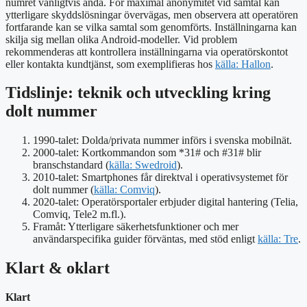
numret vanligtvis ändå. För maximal anonymitet vid samtal kan
ytterligare skyddslösningar övervägas, men observera att operatören
fortfarande kan se vilka samtal som genomförts. Inställningarna kan
skilja sig mellan olika Android-modeller. Vid problem
rekommenderas att kontrollera inställningarna via operatörskontot
eller kontakta kundtjänst, som exemplifieras hos
källa: Hallon
.
Tidslinje: teknik och utveckling kring
dolt nummer
1990-talet
: Dolda/privata nummer införs i svenska mobilnät.
2000-talet
: Kortkommandon som *31# och #31# blir
branschstandard (
källa: Swedroid
).
2010-talet
: Smartphones får direktval i operativsystemet för
dolt nummer (
källa: Comviq
).
2020-talet
: Operatörsportaler erbjuder digital hantering (Telia,
Comviq, Tele2 m.fl.).
Framåt
: Ytterligare säkerhetsfunktioner och mer
användarspecifika guider förväntas, med stöd enligt
källa: Tre
.
Klart & oklart
Klart