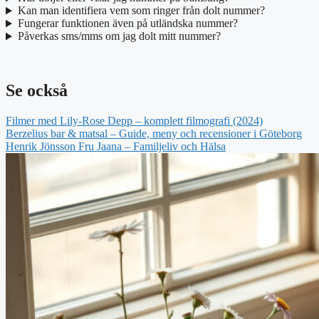
Kan man identifiera vem som ringer från dolt nummer?
Fungerar funktionen även på utländska nummer?
Påverkas sms/mms om jag dolt mitt nummer?
Se också
Filmer med Lily-Rose Depp – komplett filmografi (2024)
Berzelius bar & matsal – Guide, meny och recensioner i Göteborg
Henrik Jönsson Fru Jaana – Familjeliv och Hälsa