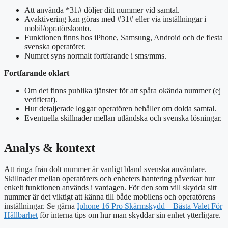
Att använda *31# döljer ditt nummer vid samtal.
Avaktivering kan göras med #31# eller via inställningar i
mobil/opratörskonto.
Funktionen finns hos iPhone, Samsung, Android och de flesta
svenska operatörer.
Numret syns normalt fortfarande i sms/mms.
Fortfarande oklart
Om det finns publika tjänster för att spåra okända nummer (ej
verifierat).
Hur detaljerade loggar operatören behåller om dolda samtal.
Eventuella skillnader mellan utländska och svenska lösningar.
Analys & kontext
Att ringa från dolt nummer är vanligt bland svenska användare.
Skillnader mellan operatörers och enheters hantering påverkar hur
enkelt funktionen används i vardagen. För den som vill skydda sitt
nummer är det viktigt att känna till både mobilens och operatörens
inställningar. Se gärna
Iphone 16 Pro Skärmskydd – Bästa Valet För
Hållbarhet
för interna tips om hur man skyddar sin enhet ytterligare.