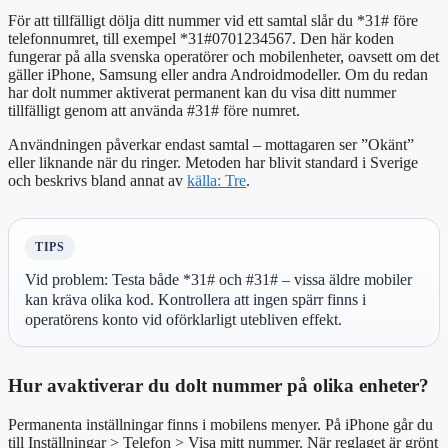
För att tillfälligt dölja ditt nummer vid ett samtal slår du *31# före
telefonnumret, till exempel *31#0701234567. Den här koden
fungerar på alla svenska operatörer och mobilenheter, oavsett om det
gäller iPhone, Samsung eller andra Androidmodeller. Om du redan
har dolt nummer aktiverat permanent kan du visa ditt nummer
tillfälligt genom att använda #31# före numret.
Användningen påverkar endast samtal – mottagaren ser ”Okänt”
eller liknande när du ringer. Metoden har blivit standard i Sverige
och beskrivs bland annat av
källa: Tre
.
TIPS
Vid problem: Testa både *31# och #31# – vissa äldre mobiler
kan kräva olika kod. Kontrollera att ingen spärr finns i
operatörens konto vid oförklarligt utebliven effekt.
Hur avaktiverar du dolt nummer på olika enheter?
Permanenta inställningar finns i mobilens menyer. På iPhone går du
till Inställningar > Telefon > Visa mitt nummer. När reglaget är grönt