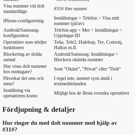
Visa nummer vid dolt
#31# före numret
standardläge
Inställningar > Telefon > Visa mitt
iPhone-configurering
nummer (på/av)
Android/Samsung-
Telefon-app > Mer > Inställningar >
konfiguration
Uppringar-ID
Operatörer som stödjer
Telia, Tele2, Halebop, Tre, Comviq,
funktionen
Hallon m.fl.
Blockering av dolda
Android/Samsung: Inställningar >
samtal
Blockera okända nummer
Hur visas dolt nummer
Som ”Okänt”, ”Privat” eller ”Dolt”
hos mottagare?
Påverkar det sms och
I regel inte, numret syns ändå i
mms?
textmeddelanden
Inställning via
Möjligt hos de flesta svenska operatörer
operatörens konto
Fördjupning & detaljer
Hur ringer du med dolt nummer med hjälp av
#31#?