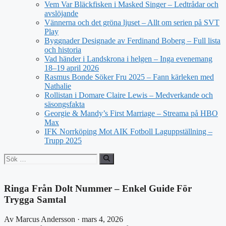
Vem Var Bläckfisken i Masked Singer – Ledtrådar och
avslöjande
Vännerna och det gröna ljuset – Allt om serien på SVT
Play
Byggnader Designade av Ferdinand Boberg – Full lista
och historia
Vad händer i Landskrona i helgen – Inga evenemang
18–19 april 2026
Rasmus Bonde Söker Fru 2025 – Fann kärleken med
Nathalie
Rollistan i Domare Claire Lewis – Medverkande och
säsongsfakta
Georgie & Mandy’s First Marriage – Streama på HBO
Max
IFK Norrköping Mot AIK Fotboll Laguppställning –
Trupp 2025
Sök
efter:
Ringa Från Dolt Nummer – Enkel Guide För
Trygga Samtal
Av Marcus Andersson · mars 4, 2026