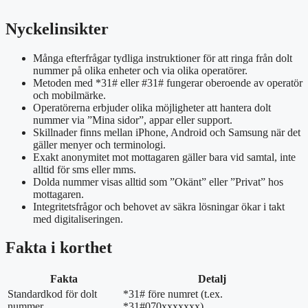
Nyckelinsikter
Många efterfrågar tydliga instruktioner för att ringa från dolt
nummer på olika enheter och via olika operatörer.
Metoden med *31# eller #31# fungerar oberoende av operatör
och mobilmärke.
Operatörerna erbjuder olika möjligheter att hantera dolt
nummer via ”Mina sidor”, appar eller support.
Skillnader finns mellan iPhone, Android och Samsung när det
gäller menyer och terminologi.
Exakt anonymitet mot mottagaren gäller bara vid samtal, inte
alltid för sms eller mms.
Dolda nummer visas alltid som ”Okänt” eller ”Privat” hos
mottagaren.
Integritetsfrågor och behovet av säkra lösningar ökar i takt
med digitaliseringen.
Fakta i korthet
Fakta
Detalj
Standardkod för dolt
*31# före numret (t.ex.
nummer
*31#070xxxxxxx)