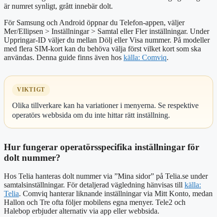
är numret synligt, grått innebär dolt.
För Samsung och Android öppnar du Telefon-appen, väljer
Mer/Ellipsen > Inställningar > Samtal eller Fler inställningar. Under
Uppringar-ID väljer du mellan Dölj eller Visa nummer. På modeller
med flera SIM-kort kan du behöva välja först vilket kort som ska
användas. Denna guide finns även hos
källa: Comviq
.
VIKTIGT
Olika tillverkare kan ha variationer i menyerna. Se respektive
operatörs webbsida om du inte hittar rätt inställning.
Hur fungerar operatörsspecifika inställningar för
dolt nummer?
Hos Telia hanteras dolt nummer via ”Mina sidor” på Telia.se under
samtalsinställningar. För detaljerad vägledning hänvisas till
källa:
Telia
. Comviq hanterar liknande inställningar via Mitt Konto, medan
Hallon och Tre ofta följer mobilens egna menyer. Tele2 och
Halebop erbjuder alternativ via app eller webbsida.