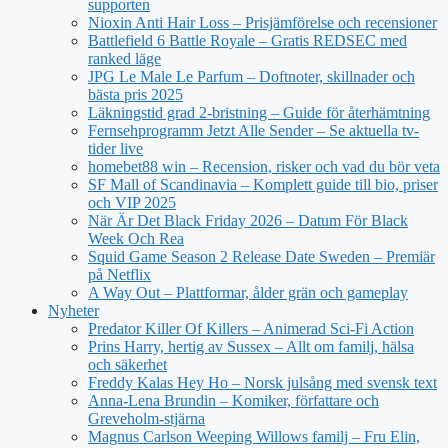
supporten
Nioxin Anti Hair Loss – Prisjämförelse och recensioner
Battlefield 6 Battle Royale – Gratis REDSEC med
ranked läge
JPG Le Male Le Parfum – Doftnoter, skillnader och
bästa pris 2025
Läkningstid grad 2-bristning – Guide för återhämtning
Fernsehprogramm Jetzt Alle Sender – Se aktuella tv-
tider live
homebet88 win – Recension, risker och vad du bör veta
SF Mall of Scandinavia – Komplett guide till bio, priser
och VIP 2025
När Är Det Black Friday 2026 – Datum För Black
Week Och Rea
Squid Game Season 2 Release Date Sweden – Premiär
på Netflix
A Way Out – Plattformar, ålder grän och gameplay
Nyheter
Predator Killer Of Killers – Animerad Sci-Fi Action
Prins Harry, hertig av Sussex – Allt om familj, hälsa
och säkerhet
Freddy Kalas Hey Ho – Norsk julsång med svensk text
Anna-Lena Brundin – Komiker, författare och
Greveholm-stjärna
Magnus Carlson Weeping Willows familj – Fru Elin,