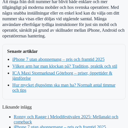
Att ringa från dolt nummer har blivit både enklare och mer
tillgängligt på moderna mobiler och hos svenska operatörer. Med
några snabba inställningar eller en enkel kod kan du välja om ditt
nummer ska visas eller döljas vid utgående samtal. Många
användare efterfrågar tydliga instruktioner för just sin mobil och
operatör, särskilt på grund av skillnader mellan iPhone, Android och
operatörernas hantering.
Senaste artiklar
iPhone 7 utan abonnemang – pris och framtid 2025
Vilken arm har man klockan på? Tradition, praktik och stil
ICA Maxi Stormarknad Göteborg – priser, öppettider &
jämförelse
Hur mycket djupsömn ska man ha? Normalt antal timmar
och tips
Liknande inlägg
Ronny och Ragge i Melodifestivalen 2025: Mellanakt och
comeback
iPhone 7 utan abonnemang – pris och framtid 2025