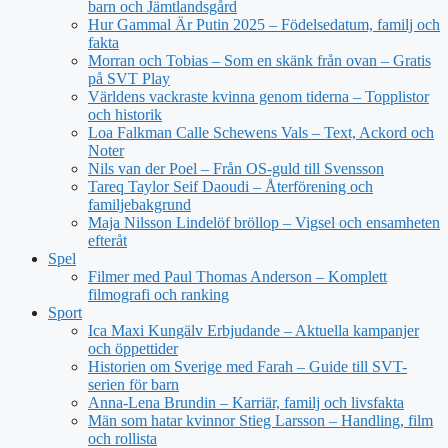
barn och Jämtlandsgård
Hur Gammal Är Putin 2025 – Födelsedatum, familj och
fakta
Morran och Tobias – Som en skänk från ovan – Gratis
på SVT Play
Världens vackraste kvinna genom tiderna – Topplistor
och historik
Loa Falkman Calle Schewens Vals – Text, Ackord och
Noter
Nils van der Poel – Från OS-guld till Svensson
Tareq Taylor Seif Daoudi – Återförening och
familjebakgrund
Maja Nilsson Lindelöf bröllop – Vigsel och ensamheten
efteråt
Spel
Filmer med Paul Thomas Anderson – Komplett
filmografi och ranking
Sport
Ica Maxi Kungälv Erbjudande – Aktuella kampanjer
och öppettider
Historien om Sverige med Farah – Guide till SVT-
serien för barn
Anna-Lena Brundin – Karriär, familj och livsfakta
Män som hatar kvinnor Stieg Larsson – Handling, film
och rollista