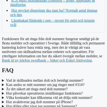
ICA Maxi Stormarknad Göteborg – priser, öppettider &
jämförelse
Hur mycket djupsömn ska man ha? Normalt antal timmar
och tips
Långbakad fläsksida i ugn – recept för mört och krispig
svål
Funktionen för att ringa från dolt nummer fungerar smidigt på de
flesta mobiler och operatörer i Sverige. Både tillfällig och permanent
hantering kräver bara enkla steg, men det är viktigt att vara
medveten om skillnaderna mellan enheter och operatörer. För
ytterligare information om hur du säkert övergår mellan mobiler, se
Bank id ny telefon swedbank – Säker och Enkel Aktivering
.
FAQ
Vad är skillnaden mellan dolt och hemligt nummer?
Kan andra se mitt nummer om jag ringer med #31#?
Är det säkert att ringa med dolt nummer?
Hur påverkar operatörens inställningar funktionen?
Vilka kostnader kan tillkomma vid att dölja mitt nummer?
Hur avaktiverar jag dolt nummer på iPhone?
Hur döljer eller visar jag nummer på Samsung?