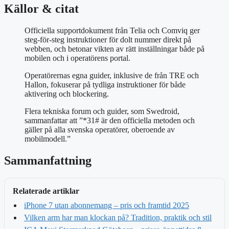
Källor & citat
Officiella supportdokument från Telia och Comviq ger
steg-för-steg instruktioner för dolt nummer direkt på
webben, och betonar vikten av rätt inställningar både på
mobilen och i operatörens portal.
Operatörernas egna guider, inklusive de från TRE och
Hallon, fokuserar på tydliga instruktioner för både
aktivering och blockering.
Flera tekniska forum och guider, som Swedroid,
sammanfattar att ”*31# är den officiella metoden och
gäller på alla svenska operatörer, oberoende av
mobilmodell.”
Sammanfattning
Relaterade artiklar
iPhone 7 utan abonnemang – pris och framtid 2025
Vilken arm har man klockan på? Tradition, praktik och stil