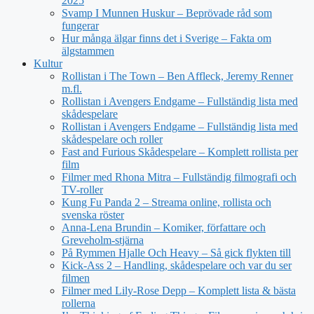
2025
Svamp I Munnen Huskur – Beprövade råd som
fungerar
Hur många älgar finns det i Sverige – Fakta om
älgstammen
Kultur
Rollistan i The Town – Ben Affleck, Jeremy Renner
m.fl.
Rollistan i Avengers Endgame – Fullständig lista med
skådespelare
Rollistan i Avengers Endgame – Fullständig lista med
skådespelare och roller
Fast and Furious Skådespelare – Komplett rollista per
film
Filmer med Rhona Mitra – Fullständig filmografi och
TV-roller
Kung Fu Panda 2 – Streama online, rollista och
svenska röster
Anna-Lena Brundin – Komiker, författare och
Greveholm-stjärna
På Rymmen Hjalle Och Heavy – Så gick flykten till
Kick-Ass 2 – Handling, skådespelare och var du ser
filmen
Filmer med Lily-Rose Depp – Komplett lista & bästa
rollerna