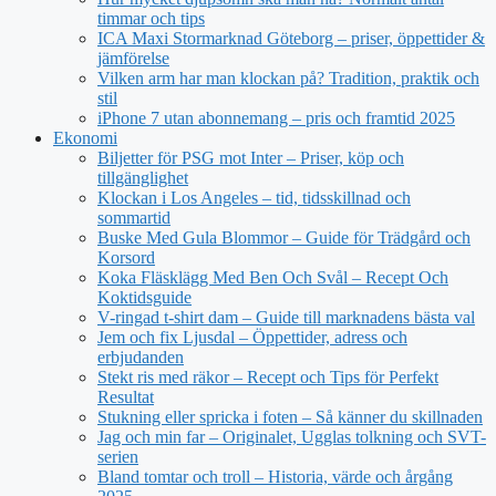
timmar och tips
ICA Maxi Stormarknad Göteborg – priser, öppettider &
jämförelse
Vilken arm har man klockan på? Tradition, praktik och
stil
iPhone 7 utan abonnemang – pris och framtid 2025
Ekonomi
Biljetter för PSG mot Inter – Priser, köp och
tillgänglighet
Klockan i Los Angeles – tid, tidsskillnad och
sommartid
Buske Med Gula Blommor – Guide för Trädgård och
Korsord
Koka Fläsklägg Med Ben Och Svål – Recept Och
Koktidsguide
V-ringad t-shirt dam – Guide till marknadens bästa val
Jem och fix Ljusdal – Öppettider, adress och
erbjudanden
Stekt ris med räkor – Recept och Tips för Perfekt
Resultat
Stukning eller spricka i foten – Så känner du skillnaden
Jag och min far – Originalet, Ugglas tolkning och SVT-
serien
Bland tomtar och troll – Historia, värde och årgång