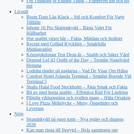
I’m Thinking of Ending Thing – Filmrecen ion och kri
töd
Livsstil
Boots Dam Låg Klack – Stil och Komfort För Varje
Tillfälle
Iphone 16 Pro Skärmskydd – Bästa Valet För
Hållbarhet
Hur snabbt växer hår – Fakta, Mätdata och Insikter
Recept med Grillad Kyckling – Smakfulla
Middagsidéer
Könssjukdomar Test Drop-In – Snabb och Säker Vård
Depend Gel iQ Outfit of the Day – Trendig Nagelvård
Hemma
Lodräta ränder på naglarna – Vad De Visar Om Hälsa
Comfort Hotel Arlanda Terminal – Smidigt Boende Vid
Terminal 5
Shahs Halal Food Stockholm – Äkta Smak och Fakta
Bli av med hosta snabbt – Effektiva Råd För Lindring
Plötslig viktuppgång och svullen mage – Hitta Orsaken
I Love Pizza Mölnlycke – Meny, Öppettider och
Leverans
Nöje
Strandskydd på egen tomt – Nya regler och dispens
2026
Kan man ringa till Storytel – Hela sanningen om