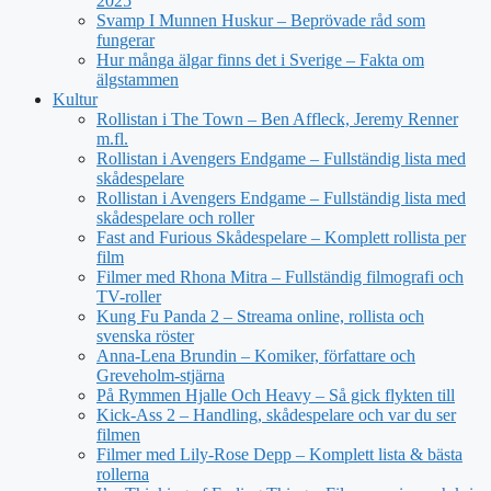
2025
Svamp I Munnen Huskur – Beprövade råd som
fungerar
Hur många älgar finns det i Sverige – Fakta om
älgstammen
Kultur
Rollistan i The Town – Ben Affleck, Jeremy Renner
m.fl.
Rollistan i Avengers Endgame – Fullständig lista med
skådespelare
Rollistan i Avengers Endgame – Fullständig lista med
skådespelare och roller
Fast and Furious Skådespelare – Komplett rollista per
film
Filmer med Rhona Mitra – Fullständig filmografi och
TV-roller
Kung Fu Panda 2 – Streama online, rollista och
svenska röster
Anna-Lena Brundin – Komiker, författare och
Greveholm-stjärna
På Rymmen Hjalle Och Heavy – Så gick flykten till
Kick-Ass 2 – Handling, skådespelare och var du ser
filmen
Filmer med Lily-Rose Depp – Komplett lista & bästa
rollerna