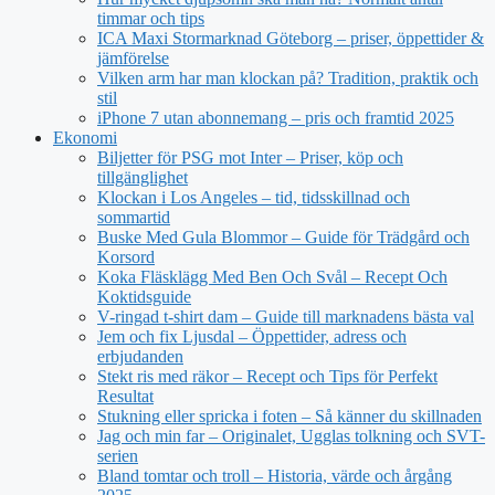
timmar och tips
ICA Maxi Stormarknad Göteborg – priser, öppettider &
jämförelse
Vilken arm har man klockan på? Tradition, praktik och
stil
iPhone 7 utan abonnemang – pris och framtid 2025
Ekonomi
Biljetter för PSG mot Inter – Priser, köp och
tillgänglighet
Klockan i Los Angeles – tid, tidsskillnad och
sommartid
Buske Med Gula Blommor – Guide för Trädgård och
Korsord
Koka Fläsklägg Med Ben Och Svål – Recept Och
Koktidsguide
V-ringad t-shirt dam – Guide till marknadens bästa val
Jem och fix Ljusdal – Öppettider, adress och
erbjudanden
Stekt ris med räkor – Recept och Tips för Perfekt
Resultat
Stukning eller spricka i foten – Så känner du skillnaden
Jag och min far – Originalet, Ugglas tolkning och SVT-
serien
Bland tomtar och troll – Historia, värde och årgång