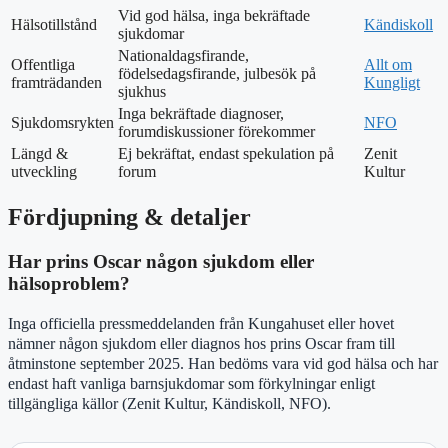
Vid god hälsa, inga bekräftade
Hälsotillstånd
Kändiskoll
sjukdomar
Nationaldagsfirande,
Offentliga
Allt om
födelsedagsfirande, julbesök på
framträdanden
Kungligt
sjukhus
Inga bekräftade diagnoser,
Sjukdomsrykten
NFO
forumdiskussioner förekommer
Längd &
Ej bekräftat, endast spekulation på
Zenit
utveckling
forum
Kultur
Fördjupning & detaljer
Har prins Oscar någon sjukdom eller
hälsoproblem?
Inga officiella pressmeddelanden från Kungahuset eller hovet
nämner någon sjukdom eller diagnos hos prins Oscar fram till
åtminstone september 2025. Han bedöms vara vid god hälsa och har
endast haft vanliga barnsjukdomar som förkylningar enligt
tillgängliga källor (Zenit Kultur, Kändiskoll, NFO).