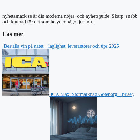
nyhetssnack.se är din moderna nöjes- och nyhetsguide. Skarp, snabb
och kurerad för det som betyder något just nu.
Läs mer
Beställa vin på nätet – laglighet, leverantörer och tips 2025
ICA Maxi Stormarknad Göteborg – priser,