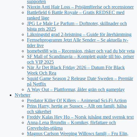
supporten
Nioxin Anti Hair Loss – Prisjämförelse och recensioner
Battlefield 6 Battle Royale – Gratis REDSEC med
ranked läge
JPG Le Male Le Parfum – Doftnoter, skillnader och
bästa pris 2025
Läkningstid grad 2-bristning – Guide för återhämtning
Fernsehprogramm Jetzt Alle Sender – Se aktuella tv-
tider live
homebet88 win – Recension, risker och vad du bör veta
SF Mall of Scandinavia – Komplett guide till bio, priser
och VIP 2025
När Är Det Black Friday 2026 – Datum För Black
Week Och Rea
Squid Game Season 2 Release Date Sweden – Premiär
på Netflix
A Way Out – Plattformar, ålder grän och gameplay
Nyheter
Predator Killer Of Killers – Animerad Sci-Fi Action
Prins Harry, hertig av Sussex – Allt om familj, hälsa
och säkerhet
Freddy Kalas Hey Ho – Norsk julsång med svensk text
Anna-Lena Brundin – Komiker, författare och
Greveholm-stjärna
Magnus Carlson Weeping Willows familj – Fru Elin,