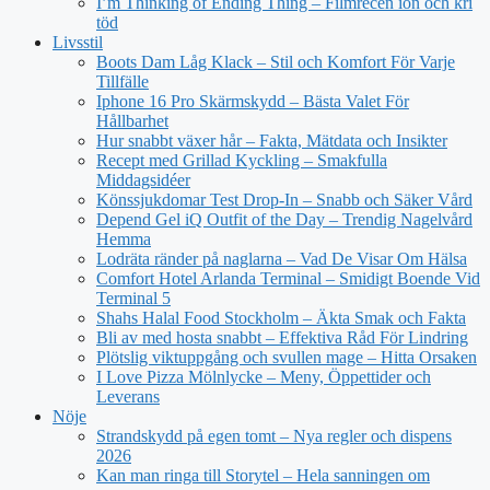
I’m Thinking of Ending Thing – Filmrecen ion och kri
töd
Livsstil
Boots Dam Låg Klack – Stil och Komfort För Varje
Tillfälle
Iphone 16 Pro Skärmskydd – Bästa Valet För
Hållbarhet
Hur snabbt växer hår – Fakta, Mätdata och Insikter
Recept med Grillad Kyckling – Smakfulla
Middagsidéer
Könssjukdomar Test Drop-In – Snabb och Säker Vård
Depend Gel iQ Outfit of the Day – Trendig Nagelvård
Hemma
Lodräta ränder på naglarna – Vad De Visar Om Hälsa
Comfort Hotel Arlanda Terminal – Smidigt Boende Vid
Terminal 5
Shahs Halal Food Stockholm – Äkta Smak och Fakta
Bli av med hosta snabbt – Effektiva Råd För Lindring
Plötslig viktuppgång och svullen mage – Hitta Orsaken
I Love Pizza Mölnlycke – Meny, Öppettider och
Leverans
Nöje
Strandskydd på egen tomt – Nya regler och dispens
2026
Kan man ringa till Storytel – Hela sanningen om