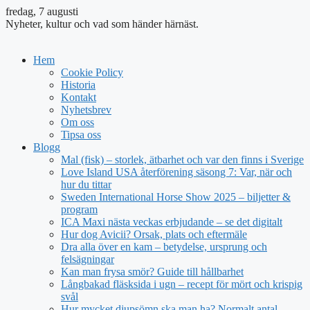
fredag, 7 augusti
Nyheter, kultur och vad som händer härnäst.
Hem
Cookie Policy
Historia
Kontakt
Nyhetsbrev
Om oss
Tipsa oss
Blogg
Mal (fisk) – storlek, ätbarhet och var den finns i Sverige
Love Island USA återförening säsong 7: Var, när och
hur du tittar
Sweden International Horse Show 2025 – biljetter &
program
ICA Maxi nästa veckas erbjudande – se det digitalt
Hur dog Avicii? Orsak, plats och eftermäle
Dra alla över en kam – betydelse, ursprung och
felsägningar
Kan man frysa smör? Guide till hållbarhet
Långbakad fläsksida i ugn – recept för mört och krispig
svål
Hur mycket djupsömn ska man ha? Normalt antal