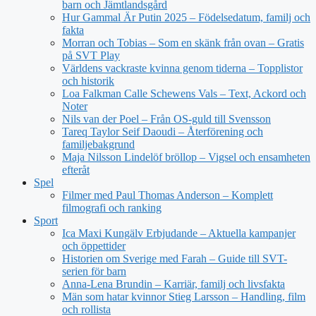
barn och Jämtlandsgård
Hur Gammal Är Putin 2025 – Födelsedatum, familj och
fakta
Morran och Tobias – Som en skänk från ovan – Gratis
på SVT Play
Världens vackraste kvinna genom tiderna – Topplistor
och historik
Loa Falkman Calle Schewens Vals – Text, Ackord och
Noter
Nils van der Poel – Från OS-guld till Svensson
Tareq Taylor Seif Daoudi – Återförening och
familjebakgrund
Maja Nilsson Lindelöf bröllop – Vigsel och ensamheten
efteråt
Spel
Filmer med Paul Thomas Anderson – Komplett
filmografi och ranking
Sport
Ica Maxi Kungälv Erbjudande – Aktuella kampanjer
och öppettider
Historien om Sverige med Farah – Guide till SVT-
serien för barn
Anna-Lena Brundin – Karriär, familj och livsfakta
Män som hatar kvinnor Stieg Larsson – Handling, film
och rollista