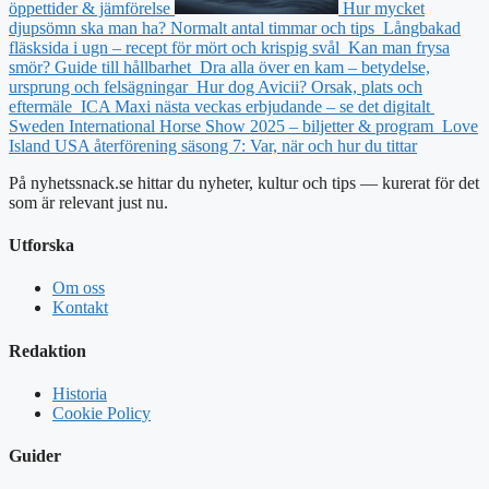
öppettider & jämförelse
Hur mycket
djupsömn ska man ha? Normalt antal timmar och tips
Långbakad
fläsksida i ugn – recept för mört och krispig svål
Kan man frysa
smör? Guide till hållbarhet
Dra alla över en kam – betydelse,
ursprung och felsägningar
Hur dog Avicii? Orsak, plats och
eftermäle
ICA Maxi nästa veckas erbjudande – se det digitalt
Sweden International Horse Show 2025 – biljetter & program
Love
Island USA återförening säsong 7: Var, när och hur du tittar
På nyhetssnack.se hittar du nyheter, kultur och tips — kurerat för det
som är relevant just nu.
Utforska
Om oss
Kontakt
Redaktion
Historia
Cookie Policy
Guider