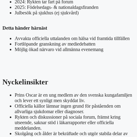
2024: Rykten tar fart på forum
2025: Födelsedags- & nationaldagsfiranden
Julbesök på sjukhus (ej sjukvård)
Detta händer härnäst
Avvakta officiella uttalanden om hälsa vid framtida tillfällen
Fortlöpande granskning av mediedebatten
Möjlig ökad närvaro vid allmänna evenemang
Nyckelinsikter
Prins Oscar är en ung medlem av den svenska kungafamiljen
och lever ett synligt men skyddat liv.
Officiella källor lämnar ingen grund för påståenden om
allvarliga sjukdomar eller diagnoser.
Rykten och diskussioner på sociala forum, främst kring
utseende, saknar stöd i läkarrapporter eller officiella
meddelanden.
Skolgång och ålder är bekräftade och utgör stabila delar av