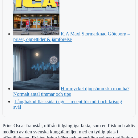
ICA Maxi Stormarknad Göteborg –
priser, öppettider & jämförelse
Hur mycket djupsömn ska man ha?
Normalt antal timmar och tips
Långbakad fläsksida i ugn – recept för mört och krispig
svål
Prins Oscar framstår, utifrån tillgängliga fakta, som en frisk och aktiv
medlem av den svenska kungafamiljen med en tydlig plats i
offentligheten. Rykten kring hälsa och utveckling saknar verifiering.