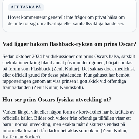
ATT TÄNKA PÅ
Hovet kommenterar generellt inte frågor om privat hälsa om
det inte rör sig om allvarliga eller samhällsviktiga händelser.
Vad ligger bakom flashback-rykten om prins Oscar?
Sedan oktober 2024 har diskussioner om prins Oscars hälsa, särskilt
spekulationer kring bland annat påsar under ögonen, börjat spridas
på forum som Flashback (Zenit Kultur). Det saknas dock medicinsk
eller officiell grund för dessa påståenden. Kungahuset har bemött
rapporteringen genom att visa prinsen i gott skick vid offentliga
framträdanden (Zenit Kultur, Kändiskoll).
Hur ser prins Oscars fysiska utveckling ut?
Varken längd, vikt eller någon form av kortväxthet har bekräftats av
officiella källor. Bilder och videor från offentliga tillfällen visar ett
barn i normal utveckling, men exakta mått diskuteras endast på
informella fora och får därför betraktas som oklart (Zenit Kultur,
Kaffe utan Socker).