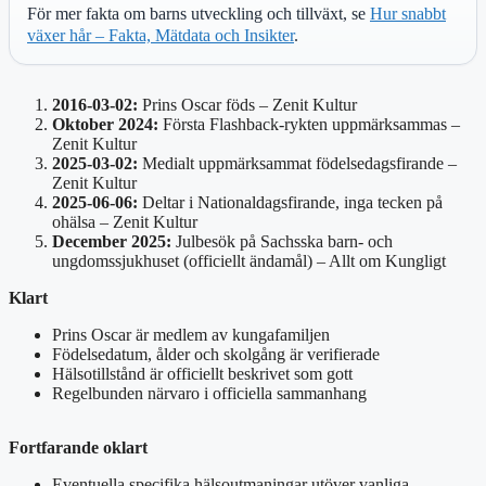
För mer fakta om barns utveckling och tillväxt, se
Hur snabbt
växer hår – Fakta, Mätdata och Insikter
.
2016-03-02:
Prins Oscar föds – Zenit Kultur
Oktober 2024:
Första Flashback-rykten uppmärksammas –
Zenit Kultur
2025-03-02:
Medialt uppmärksammat födelsedagsfirande –
Zenit Kultur
2025-06-06:
Deltar i Nationaldagsfirande, inga tecken på
ohälsa – Zenit Kultur
December 2025:
Julbesök på Sachsska barn- och
ungdomssjukhuset (officiellt ändamål) – Allt om Kungligt
Klart
Prins Oscar är medlem av kungafamiljen
Födelsedatum, ålder och skolgång är verifierade
Hälsotillstånd är officiellt beskrivet som gott
Regelbunden närvaro i officiella sammanhang
Fortfarande oklart
Eventuella specifika hälsoutmaningar utöver vanliga