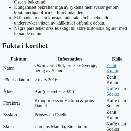
Oscars bakgrund.
Kungahuset bekräftar inga av ryktena men svarar genom
kontinuerliga officiella framträdanden.
Skillnaden mellan konstaterade fakta och spekulation
understryker vikten av källkritik i offentlig debatt.
Några paralleller dras felaktigt till äldre historiska figurer med
liknande namn.
Fakta i korthet
Faktum
Information
Källa
Oscar Carl Olof, prins av Sverige,
Zenit
Namn
hertig av Skåne
Kultur
Zenit
Födelsedatum
2 mars 2016
Kultur
Kaffe utan
Ålder
9 år (december 2025)
Socker
Kronprinsessan Victoria & prins
Kaffe utan
Föräldrar
Daniel
Socker
Zenit
Syskon
Prinsessan Estelle
Kultur
Kaffe utan
Skola
Campus Manilla, Stockholm
Socker