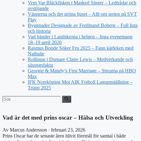
Vem Var Bläckfisken i Masked Singer – Ledtrådar och
avslöjande
Vännerna och det gröna ljuset – Allt om serien på SVT
Play
Byggnader Designade av Ferdinand Boberg – Full lista
och historia
Vad händer i Landskrona i helgen – Inga evenemang
18–19 april 2026
Rasmus Bonde Söker Fru 2025 – Fann kärleken med
Nathalie
Rollistan i Domare Claire Lewis – Medverkande och
säsongsfakta
Georgie & Mandy’s First Marriage – Streama på HBO
Max
IFK Norrköping Mot AIK Fotboll Laguppställning –
Trupp 2025
Sök
efter:
Vad är det med prins oscar – Hälsa och Utveckling
Av Marcus Andersson · februari 23, 2026
Prins Oscar har de senaste åren blivit föremål för samtal i både