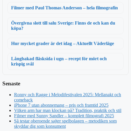
Filmer med Paul Thomas Anderson – hela filmografin
Övergivna slott till salu Sverige: Finns de och kan du
köpa?
Hur mycket grader är det idag – Aktuellt Väderläge
Långbakad fläsksida i ugn – recept för mört och
krispig svål
Senaste
Ronny och Ragge i Melodifestivalen 2025: Mellanakt och
comeback
iPhone 7 utan abonnemang – pris och framtid 2025
Vilken arm har man klockan på? Tradition, praktik och stil
Filmer med Sunny Sandler – komplett filmografi 2025
Så testar oberoende sajter spelbolagen – metodiken som
skyddar dig som konsument