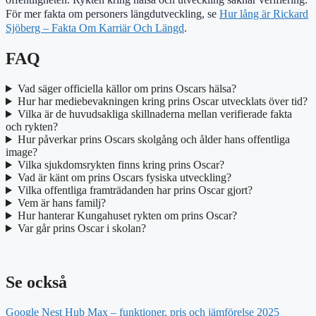
För mer fakta om personers längdutveckling, se
Hur lång är Rickard
Sjöberg – Fakta Om Karriär Och Längd
.
FAQ
Vad säger officiella källor om prins Oscars hälsa?
Hur har mediebevakningen kring prins Oscar utvecklats över tid?
Vilka är de huvudsakliga skillnaderna mellan verifierade fakta
och rykten?
Hur påverkar prins Oscars skolgång och ålder hans offentliga
image?
Vilka sjukdomsrykten finns kring prins Oscar?
Vad är känt om prins Oscars fysiska utveckling?
Vilka offentliga framträdanden har prins Oscar gjort?
Vem är hans familj?
Hur hanterar Kungahuset rykten om prins Oscar?
Var går prins Oscar i skolan?
Se också
Google Nest Hub Max – funktioner, pris och jämförelse 2025