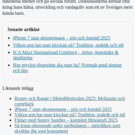
nationella medier och på sociala forum. Diskussionerna kretsar ofta
kring hans hälsa, utveckling och vardagsliv som ett av Sveriges mest
kända barn.
Senaste artiklar
iPhone 7 utan abonnemang – pris och framtid 2025
Vilken arm har man klockan på? Tradition, praktik och stil
ICA Maxi Stormarknad Göteborg – priser, öppettider &
jämförelse
Hur mycket djupsömn ska man ha? Normalt antal timmar
och tips
Liknande inlägg
Ronny och Ragge i Melodifestivalen 2025: Mellanakt och
comeback
iPhone 7 utan abonnemang – pris och framtid 2025
Vilken arm har man klockan på? Tradition, praktik och stil
Filmer med Sunny Sandler – komplett filmografi 2025
Så testar oberoende sajter spelbolagen – metodiken som
skyddar dig som konsument