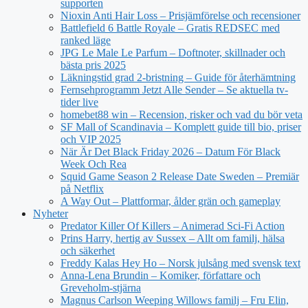
supporten
Nioxin Anti Hair Loss – Prisjämförelse och recensioner
Battlefield 6 Battle Royale – Gratis REDSEC med
ranked läge
JPG Le Male Le Parfum – Doftnoter, skillnader och
bästa pris 2025
Läkningstid grad 2-bristning – Guide för återhämtning
Fernsehprogramm Jetzt Alle Sender – Se aktuella tv-
tider live
homebet88 win – Recension, risker och vad du bör veta
SF Mall of Scandinavia – Komplett guide till bio, priser
och VIP 2025
När Är Det Black Friday 2026 – Datum För Black
Week Och Rea
Squid Game Season 2 Release Date Sweden – Premiär
på Netflix
A Way Out – Plattformar, ålder grän och gameplay
Nyheter
Predator Killer Of Killers – Animerad Sci-Fi Action
Prins Harry, hertig av Sussex – Allt om familj, hälsa
och säkerhet
Freddy Kalas Hey Ho – Norsk julsång med svensk text
Anna-Lena Brundin – Komiker, författare och
Greveholm-stjärna
Magnus Carlson Weeping Willows familj – Fru Elin,