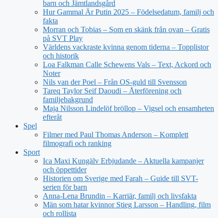
barn och Jämtlandsgård
Hur Gammal Är Putin 2025 – Födelsedatum, familj och
fakta
Morran och Tobias – Som en skänk från ovan – Gratis
på SVT Play
Världens vackraste kvinna genom tiderna – Topplistor
och historik
Loa Falkman Calle Schewens Vals – Text, Ackord och
Noter
Nils van der Poel – Från OS-guld till Svensson
Tareq Taylor Seif Daoudi – Återförening och
familjebakgrund
Maja Nilsson Lindelöf bröllop – Vigsel och ensamheten
efteråt
Spel
Filmer med Paul Thomas Anderson – Komplett
filmografi och ranking
Sport
Ica Maxi Kungälv Erbjudande – Aktuella kampanjer
och öppettider
Historien om Sverige med Farah – Guide till SVT-
serien för barn
Anna-Lena Brundin – Karriär, familj och livsfakta
Män som hatar kvinnor Stieg Larsson – Handling, film
och rollista