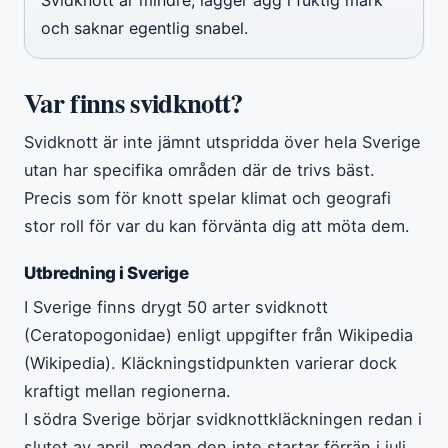
och saknar egentlig snabel.
Var finns svidknott?
Svidknott är inte jämnt utspridda över hela Sverige
utan har specifika områden där de trivs bäst.
Precis som för knott spelar klimat och geografi
stor roll för var du kan förvänta dig att möta dem.
Utbredning i Sverige
I Sverige finns drygt 50 arter svidknott
(Ceratopogonidae) enligt uppgifter från Wikipedia
(Wikipedia). Kläckningstidpunkten varierar dock
kraftigt mellan regionerna.
I södra Sverige börjar svidknottkläckningen redan i
slutet av april, medan den inte startar förrän i juli