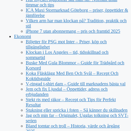
timmar och tips
ICA Maxi Stormarknad Göteborg – priser, öppettider &
jämförelse
Vilken arm har man klockan på? Tradition, praktik och
stil
iPhone 7 utan abonnemang – pris och framtid 2025
Ekonomi
Biljetter för PSG mot Inter – Priser, köp och
tillgänglighet
Klockan i Los Angeles – tid, tidsskillnad och
sommartid
Buske Med Gula Blommor – Guide för Trädgård och
Korsord
Koka Fläsklägg Med Ben Och Svål – Recept Och
Koktidsguide
V-ringad t-shirt dam – Guide till marknadens bästa val
Jem och fix Ljusdal – Öppettider, adress och
erbjudanden
Stekt ris med räkor – Recept och Tips för Perfekt
Resultat
Stukning eller spricka i foten – Så känner du skillnaden
Jag och min far – Originalet, Ugglas tolkning och SVT-
serien
Bland tomtar och troll – Historia, värde och årgång