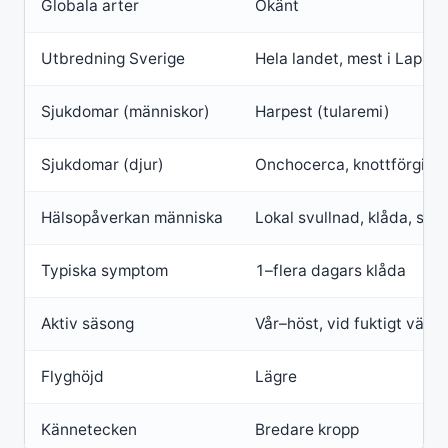
Globala arter
Okänt
Utbredning Sverige
Hela landet, mest i Lappl
Sjukdomar (människor)
Harpest (tularemi)
Sjukdomar (djur)
Onchocerca, knottförgiftn
Hälsopåverkan människa
Lokal svullnad, klåda, smä
Typiska symptom
1–flera dagars klåda
Aktiv säsong
Vår–höst, vid fuktigt väde
Flyghöjd
Lägre
Kännetecken
Bredare kropp