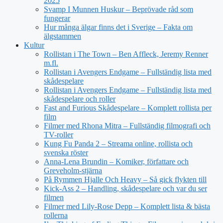
2025
Svamp I Munnen Huskur – Beprövade råd som
fungerar
Hur många älgar finns det i Sverige – Fakta om
älgstammen
Kultur
Rollistan i The Town – Ben Affleck, Jeremy Renner
m.fl.
Rollistan i Avengers Endgame – Fullständig lista med
skådespelare
Rollistan i Avengers Endgame – Fullständig lista med
skådespelare och roller
Fast and Furious Skådespelare – Komplett rollista per
film
Filmer med Rhona Mitra – Fullständig filmografi och
TV-roller
Kung Fu Panda 2 – Streama online, rollista och
svenska röster
Anna-Lena Brundin – Komiker, författare och
Greveholm-stjärna
På Rymmen Hjalle Och Heavy – Så gick flykten till
Kick-Ass 2 – Handling, skådespelare och var du ser
filmen
Filmer med Lily-Rose Depp – Komplett lista & bästa
rollerna