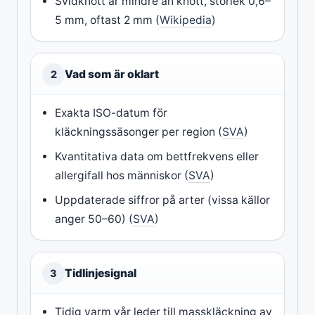
Svidknott är mindre än knott, storlek 0,6–
5 mm, oftast 2 mm (
Wikipedia
)
Vad som är oklart
2
Exakta ISO-datum för
kläckningssäsonger per region (
SVA
)
Kvantitativa data om bettfrekvens eller
allergifall hos människor (
SVA
)
Uppdaterade siffror på arter (vissa källor
anger 50–60) (
SVA
)
Tidlinjesignal
3
Tidig varm vår leder till masskläckning av