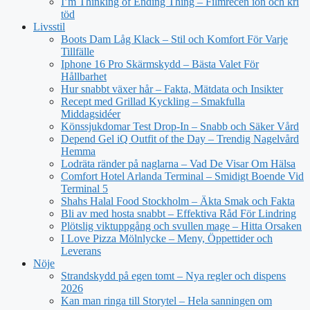
I’m Thinking of Ending Thing – Filmrecen ion och kri
töd
Livsstil
Boots Dam Låg Klack – Stil och Komfort För Varje
Tillfälle
Iphone 16 Pro Skärmskydd – Bästa Valet För
Hållbarhet
Hur snabbt växer hår – Fakta, Mätdata och Insikter
Recept med Grillad Kyckling – Smakfulla
Middagsidéer
Könssjukdomar Test Drop-In – Snabb och Säker Vård
Depend Gel iQ Outfit of the Day – Trendig Nagelvård
Hemma
Lodräta ränder på naglarna – Vad De Visar Om Hälsa
Comfort Hotel Arlanda Terminal – Smidigt Boende Vid
Terminal 5
Shahs Halal Food Stockholm – Äkta Smak och Fakta
Bli av med hosta snabbt – Effektiva Råd För Lindring
Plötslig viktuppgång och svullen mage – Hitta Orsaken
I Love Pizza Mölnlycke – Meny, Öppettider och
Leverans
Nöje
Strandskydd på egen tomt – Nya regler och dispens
2026
Kan man ringa till Storytel – Hela sanningen om