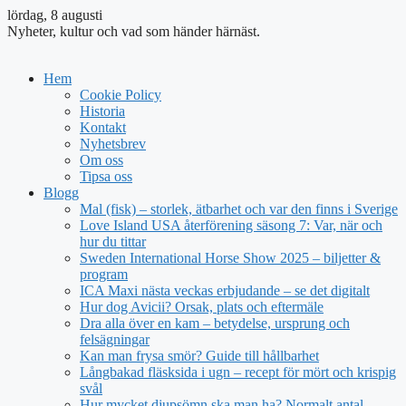
lördag, 8 augusti
Nyheter, kultur och vad som händer härnäst.
Hem
Cookie Policy
Historia
Kontakt
Nyhetsbrev
Om oss
Tipsa oss
Blogg
Mal (fisk) – storlek, ätbarhet och var den finns i Sverige
Love Island USA återförening säsong 7: Var, när och
hur du tittar
Sweden International Horse Show 2025 – biljetter &
program
ICA Maxi nästa veckas erbjudande – se det digitalt
Hur dog Avicii? Orsak, plats och eftermäle
Dra alla över en kam – betydelse, ursprung och
felsägningar
Kan man frysa smör? Guide till hållbarhet
Långbakad fläsksida i ugn – recept för mört och krispig
svål
Hur mycket djupsömn ska man ha? Normalt antal