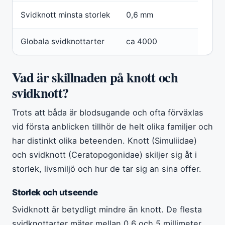
Svidknott minsta storlek
0,6 mm
Globala svidknottarter
ca 4000
Vad är skillnaden på knott och
svidknott?
Trots att båda är blodsugande och ofta förväxlas
vid första anblicken tillhör de helt olika familjer och
har distinkt olika beteenden. Knott (Simuliidae)
och svidknott (Ceratopogonidae) skiljer sig åt i
storlek, livsmiljö och hur de tar sig an sina offer.
Storlek och utseende
Svidknott är betydligt mindre än knott. De flesta
svidknottarter mäter mellan 0,6 och 5 millimeter,