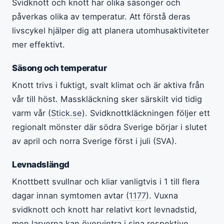
Svidknott och knott har olika säsonger och
påverkas olika av temperatur. Att förstå deras
livscykel hjälper dig att planera utomhusaktiviteter
mer effektivt.
Säsong och temperatur
Knott trivs i fuktigt, svalt klimat och är aktiva från
vår till höst. Masskläckning sker särskilt vid tidig
varm vår (
Stick.se
). Svidknottkläckningen följer ett
regionalt mönster där södra Sverige börjar i slutet
av april och norra Sverige först i juli (SVA).
Levnadslängd
Knottbett svullnar och kliar vanligtvis i 1 till flera
dagar innan symtomen avtar (
1177
). Vuxna
svidknott och knott har relativt kort levnadstid,
men larverna kan övervintra i sina respektive