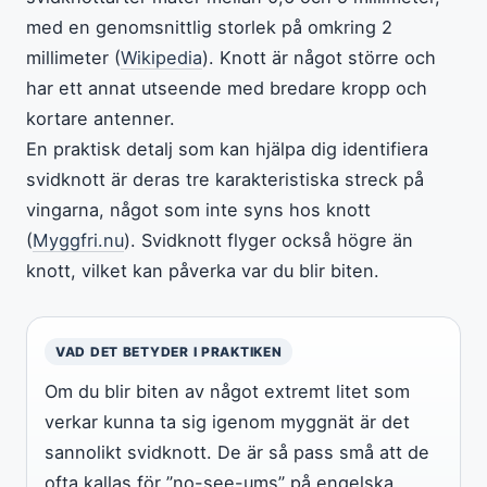
med en genomsnittlig storlek på omkring 2
millimeter (
Wikipedia
). Knott är något större och
har ett annat utseende med bredare kropp och
kortare antenner.
En praktisk detalj som kan hjälpa dig identifiera
svidknott är deras tre karakteristiska streck på
vingarna, något som inte syns hos knott
(
Myggfri.nu
). Svidknott flyger också högre än
knott, vilket kan påverka var du blir biten.
VAD DET BETYDER I PRAKTIKEN
Om du blir biten av något extremt litet som
verkar kunna ta sig igenom myggnät är det
sannolikt svidknott. De är så pass små att de
ofta kallas för ”no-see-ums” på engelska.