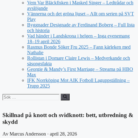
Vem Var Bläckfisken i Masked Singer – Ledtrådar och
avslöjande
Vännerna och det gröna ljuset – Allt om serien på SVT
Play
Byggnader Designade av Ferdinand Boberg – Full lista
och historia
Vad händer i Landskrona i helgen – Inga evenemang
18–19 april 2026
Rasmus Bonde Söker Fru 2025 – Fann kärleken med
Nathalie
Rollistan i Domare Claire Lewis – Medverkande och
säsongsfakta
Georgie & Mandy’s First Marriage – Streama på HBO
Max
IFK Norrköping Mot AIK Fotboll Laguppställning –
Trupp 2025
Sök
efter:
Skillnad på knott och svidknott: bett, utbredning &
skydd
Av Marcus Andersson · april 28, 2026