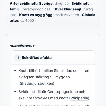
Arter svidknott i Sverige:
drygt 50 ·
Svidknott
familj:
Ceratopogonidae ·
Utvecklingssajt:
fuktig
jord ·
Knott vs mygg ägg:
mark vs vatten ·
Globala
arter:
ca 4000
SNABBÖVERSIKT
Bekräftade fakta
1
Knott tillhörfamiljen Simuliidae och är en
avlägsen släkting till myggan
(
Skadedjursbutiken
)
Svidknott tillhör Ceratopogonidae och
ska inte förväxlas med knott (
Wikipedia
)