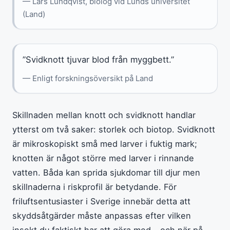
— Lars Lundqvist, biolog vid Lunds universitet
(Land)
”Svidknott tjuvar blod från myggbett.”
— Enligt forskningsöversikt på Land
Skillnaden mellan knott och svidknott handlar
ytterst om två saker: storlek och biotop. Svidknott
är mikroskopiskt små med larver i fuktig mark;
knotten är något större med larver i rinnande
vatten. Båda kan sprida sjukdomar till djur men
skillnaderna i riskprofil är betydande. För
friluftsentusiaster i Sverige innebär detta att
skyddsåtgärder måste anpassas efter vilken
insekt du faktiskt har att göra med – och när på