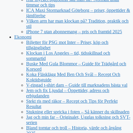
timmar och tips
ICA Maxi Stormarknad Göteborg – priser, öppettider &
jämförelse
Vilken arm har man klockan på? Tradition, praktik och
stil
iPhone 7 utan abonnemang – pris och framtid 2025
Ekonomi
Biljetter för PSG mot Inter – Priser, köp och
tillgänglighet
Klockan i Los Angeles – tid, tidsskillnad och
sommartid
Buske Med Gula Blommor – Guide för Trädgård och
Korsord
Koka Fläsklägg Med Ben Och Svål – Recept Och
Koktidsguide
V-ringad t-shirt dam – Guide till marknadens bästa val
Jem och fix Ljusdal – Öppettider, adress och
erbjudanden
Stekt ris med räkor – Recept och Tips för Perfekt
Resultat
Stukning eller spricka i foten – Så känner du skillnaden
Jag och min far – Originalet, Ugglas tolkning och SVT-
serien
Bland tomtar och troll – Historia, värde och årgång