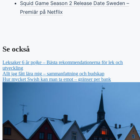
Squid Game Season 2 Release Date Sweden –
Premiär på Netflix
Se också
Leksaker 6 år pojke – Bästa rekommendationerna för lek och
utveckling
Allt jag fått lära mig – sammanfattning och budskap
Hur mycket Swish kan man ta emot – gränser per bank