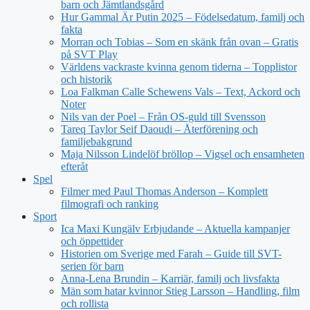
barn och Jämtlandsgård
Hur Gammal Är Putin 2025 – Födelsedatum, familj och
fakta
Morran och Tobias – Som en skänk från ovan – Gratis
på SVT Play
Världens vackraste kvinna genom tiderna – Topplistor
och historik
Loa Falkman Calle Schewens Vals – Text, Ackord och
Noter
Nils van der Poel – Från OS-guld till Svensson
Tareq Taylor Seif Daoudi – Återförening och
familjebakgrund
Maja Nilsson Lindelöf bröllop – Vigsel och ensamheten
efteråt
Spel
Filmer med Paul Thomas Anderson – Komplett
filmografi och ranking
Sport
Ica Maxi Kungälv Erbjudande – Aktuella kampanjer
och öppettider
Historien om Sverige med Farah – Guide till SVT-
serien för barn
Anna-Lena Brundin – Karriär, familj och livsfakta
Män som hatar kvinnor Stieg Larsson – Handling, film
och rollista