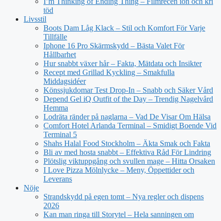
I’m Thinking of Ending Thing – Filmrecen ion och kri
töd
Livsstil
Boots Dam Låg Klack – Stil och Komfort För Varje
Tillfälle
Iphone 16 Pro Skärmskydd – Bästa Valet För
Hållbarhet
Hur snabbt växer hår – Fakta, Mätdata och Insikter
Recept med Grillad Kyckling – Smakfulla
Middagsidéer
Könssjukdomar Test Drop-In – Snabb och Säker Vård
Depend Gel iQ Outfit of the Day – Trendig Nagelvård
Hemma
Lodräta ränder på naglarna – Vad De Visar Om Hälsa
Comfort Hotel Arlanda Terminal – Smidigt Boende Vid
Terminal 5
Shahs Halal Food Stockholm – Äkta Smak och Fakta
Bli av med hosta snabbt – Effektiva Råd För Lindring
Plötslig viktuppgång och svullen mage – Hitta Orsaken
I Love Pizza Mölnlycke – Meny, Öppettider och
Leverans
Nöje
Strandskydd på egen tomt – Nya regler och dispens
2026
Kan man ringa till Storytel – Hela sanningen om