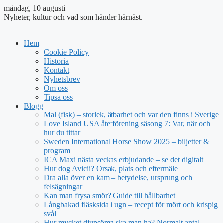
måndag, 10 augusti
Nyheter, kultur och vad som händer härnäst.
Hem
Cookie Policy
Historia
Kontakt
Nyhetsbrev
Om oss
Tipsa oss
Blogg
Mal (fisk) – storlek, ätbarhet och var den finns i Sverige
Love Island USA återförening säsong 7: Var, när och
hur du tittar
Sweden International Horse Show 2025 – biljetter &
program
ICA Maxi nästa veckas erbjudande – se det digitalt
Hur dog Avicii? Orsak, plats och eftermäle
Dra alla över en kam – betydelse, ursprung och
felsägningar
Kan man frysa smör? Guide till hållbarhet
Långbakad fläsksida i ugn – recept för mört och krispig
svål
Hur mycket djupsömn ska man ha? Normalt antal