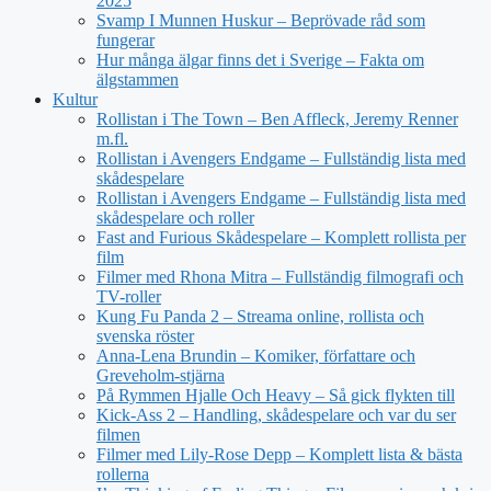
2025
Svamp I Munnen Huskur – Beprövade råd som
fungerar
Hur många älgar finns det i Sverige – Fakta om
älgstammen
Kultur
Rollistan i The Town – Ben Affleck, Jeremy Renner
m.fl.
Rollistan i Avengers Endgame – Fullständig lista med
skådespelare
Rollistan i Avengers Endgame – Fullständig lista med
skådespelare och roller
Fast and Furious Skådespelare – Komplett rollista per
film
Filmer med Rhona Mitra – Fullständig filmografi och
TV-roller
Kung Fu Panda 2 – Streama online, rollista och
svenska röster
Anna-Lena Brundin – Komiker, författare och
Greveholm-stjärna
På Rymmen Hjalle Och Heavy – Så gick flykten till
Kick-Ass 2 – Handling, skådespelare och var du ser
filmen
Filmer med Lily-Rose Depp – Komplett lista & bästa
rollerna