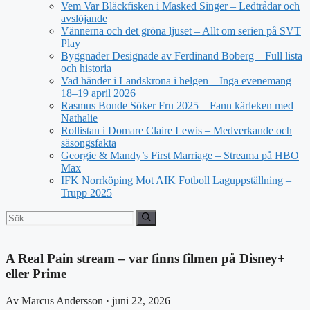
Vem Var Bläckfisken i Masked Singer – Ledtrådar och
avslöjande
Vännerna och det gröna ljuset – Allt om serien på SVT
Play
Byggnader Designade av Ferdinand Boberg – Full lista
och historia
Vad händer i Landskrona i helgen – Inga evenemang
18–19 april 2026
Rasmus Bonde Söker Fru 2025 – Fann kärleken med
Nathalie
Rollistan i Domare Claire Lewis – Medverkande och
säsongsfakta
Georgie & Mandy’s First Marriage – Streama på HBO
Max
IFK Norrköping Mot AIK Fotboll Laguppställning –
Trupp 2025
Sök
efter:
A Real Pain stream – var finns filmen på Disney+
eller Prime
Av Marcus Andersson · juni 22, 2026