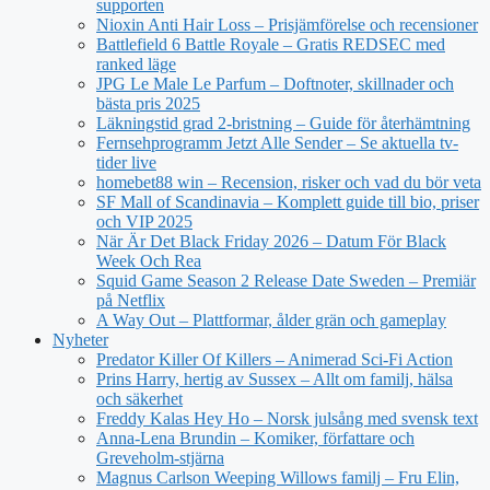
supporten
Nioxin Anti Hair Loss – Prisjämförelse och recensioner
Battlefield 6 Battle Royale – Gratis REDSEC med
ranked läge
JPG Le Male Le Parfum – Doftnoter, skillnader och
bästa pris 2025
Läkningstid grad 2-bristning – Guide för återhämtning
Fernsehprogramm Jetzt Alle Sender – Se aktuella tv-
tider live
homebet88 win – Recension, risker och vad du bör veta
SF Mall of Scandinavia – Komplett guide till bio, priser
och VIP 2025
När Är Det Black Friday 2026 – Datum För Black
Week Och Rea
Squid Game Season 2 Release Date Sweden – Premiär
på Netflix
A Way Out – Plattformar, ålder grän och gameplay
Nyheter
Predator Killer Of Killers – Animerad Sci-Fi Action
Prins Harry, hertig av Sussex – Allt om familj, hälsa
och säkerhet
Freddy Kalas Hey Ho – Norsk julsång med svensk text
Anna-Lena Brundin – Komiker, författare och
Greveholm-stjärna
Magnus Carlson Weeping Willows familj – Fru Elin,