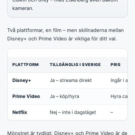
kameran.
Två plattformar, en film – men skillnaderna mellan
Disney+ och Prime Video är viktiga för ditt val.
PLATTFORM
TILLGÄNGLIG I SVERIGE
PRIS
Disney+
Ja – streama direkt
Ingår i ab
Prime Video
Ja – köp/hyra
Hyra ca 39
Netflix
Nej – inte i dagsläget
–
Mönstret är tydligt: Disney+ och Prime Video är de