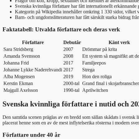
Frågor om kön, kropp, sexualitet och identitet är återkommand
Svenska kvinnliga författare har fått internationellt erkännande
Kategorin på Wikipedia innehåller omkring 1 330 sidor, vilket 
Barn- och ungdomslitteraturen har fått särskilt starka bidrag från
Faktatabell: Utvalda författare och deras verk
Författare
Debutår
Känt verk
Sara Stridsberg
2007
Drömmar på krita
Amanda Svensson
2008
Ett system så magnifikt att d
Johanna Frid
2017
Familjeepos
Johanne Lykke Naderehvandi
2017
Strega
Alba Mogensen
2019
Hon den roliga
Kerstin Ekman
2000-tal
Grand final i skojarbransche
Majgull Axelsson
1990-tal
Aprilwitchen
Svenska kvinnliga författare i nutid och 20
Den samtida scenen präglas av en bredd som sällan skådats i svensk l
placerat henne som en av de mest inflytelserika rösterna i modern svens
Författare under 40 år