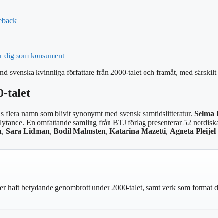
eback
ar dig som konsument
svenska kvinnliga författare från 2000-talet och framåt, med särskilt f
-talet
nns flera namn som blivit synonymt med svensk samtidslitteratur.
Selma 
nflytande. En omfattande samling från BTJ förlag presenterar 52 nordiska 
n
,
Sara Lidman
,
Bodil Malmsten
,
Katarina Mazetti
,
Agneta Pleijel
ler haft betydande genombrott under 2000-talet, samt verk som format det