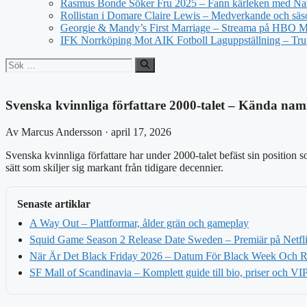
Rasmus Bonde Söker Fru 2025 – Fann kärleken med Nat
Rollistan i Domare Claire Lewis – Medverkande och säs
Georgie & Mandy’s First Marriage – Streama på HBO 
IFK Norrköping Mot AIK Fotboll Laguppställning – Tr
Sök
efter:
Svenska kvinnliga författare 2000-talet – Kända nam
Av Marcus Andersson · april 17, 2026
Svenska kvinnliga författare har under 2000-talet befäst sin position 
sätt som skiljer sig markant från tidigare decennier.
Senaste artiklar
A Way Out – Plattformar, ålder grän och gameplay
Squid Game Season 2 Release Date Sweden – Premiär på Netfl
När Är Det Black Friday 2026 – Datum För Black Week Och 
SF Mall of Scandinavia – Komplett guide till bio, priser och VI