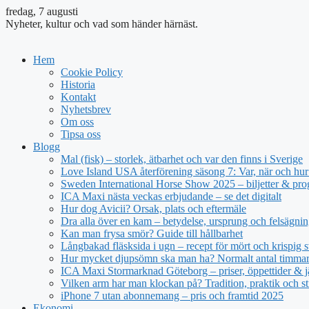
fredag, 7 augusti
Nyheter, kultur och vad som händer härnäst.
Hem
Cookie Policy
Historia
Kontakt
Nyhetsbrev
Om oss
Tipsa oss
Blogg
Mal (fisk) – storlek, ätbarhet och var den finns i Sverige
Love Island USA återförening säsong 7: Var, när och hur 
Sweden International Horse Show 2025 – biljetter & pr
ICA Maxi nästa veckas erbjudande – se det digitalt
Hur dog Avicii? Orsak, plats och eftermäle
Dra alla över en kam – betydelse, ursprung och felsägnin
Kan man frysa smör? Guide till hållbarhet
Långbakad fläsksida i ugn – recept för mört och krispig s
Hur mycket djupsömn ska man ha? Normalt antal timmar 
ICA Maxi Stormarknad Göteborg – priser, öppettider & j
Vilken arm har man klockan på? Tradition, praktik och st
iPhone 7 utan abonnemang – pris och framtid 2025
Ekonomi