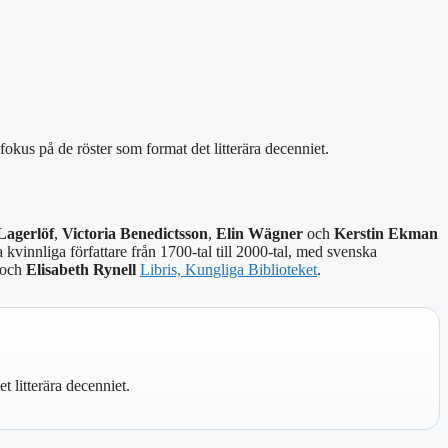
okus på de röster som format det litterära decenniet.
Lagerlöf
,
Victoria Benedictsson
,
Elin Wägner
och
Kerstin Ekman
kvinnliga författare från 1700-tal till 2000-tal, med svenska
och
Elisabeth Rynell
Libris, Kungliga Biblioteket
.
 litterära decenniet.