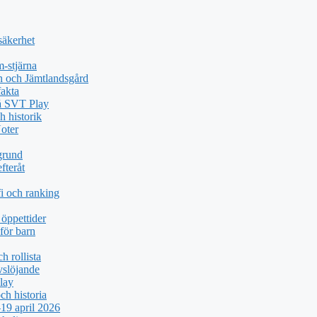
säkerhet
-stjärna
n och Jämtlandsgård
akta
på SVT Play
h historik
oter
grund
fteråt
i och ranking
öppettider
för barn
h rollista
vslöjande
lay
ch historia
19 april 2026