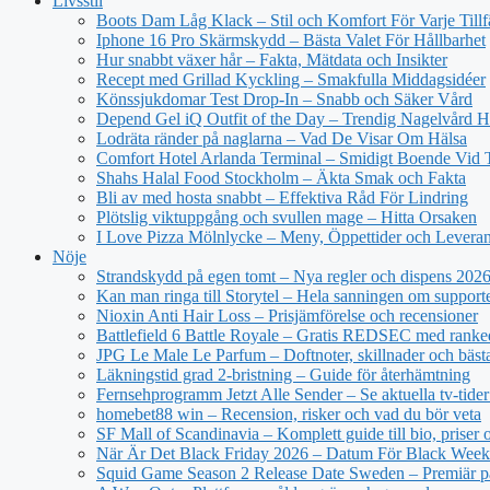
Livsstil
Boots Dam Låg Klack – Stil och Komfort För Varje Tillf
Iphone 16 Pro Skärmskydd – Bästa Valet För Hållbarhet
Hur snabbt växer hår – Fakta, Mätdata och Insikter
Recept med Grillad Kyckling – Smakfulla Middagsidéer
Könssjukdomar Test Drop-In – Snabb och Säker Vård
Depend Gel iQ Outfit of the Day – Trendig Nagelvård
Lodräta ränder på naglarna – Vad De Visar Om Hälsa
Comfort Hotel Arlanda Terminal – Smidigt Boende Vid 
Shahs Halal Food Stockholm – Äkta Smak och Fakta
Bli av med hosta snabbt – Effektiva Råd För Lindring
Plötslig viktuppgång och svullen mage – Hitta Orsaken
I Love Pizza Mölnlycke – Meny, Öppettider och Levera
Nöje
Strandskydd på egen tomt – Nya regler och dispens 202
Kan man ringa till Storytel – Hela sanningen om support
Nioxin Anti Hair Loss – Prisjämförelse och recensioner
Battlefield 6 Battle Royale – Gratis REDSEC med ranke
JPG Le Male Le Parfum – Doftnoter, skillnader och bäst
Läkningstid grad 2-bristning – Guide för återhämtning
Fernsehprogramm Jetzt Alle Sender – Se aktuella tv-tider
homebet88 win – Recension, risker och vad du bör veta
SF Mall of Scandinavia – Komplett guide till bio, priser
När Är Det Black Friday 2026 – Datum För Black Wee
Squid Game Season 2 Release Date Sweden – Premiär på