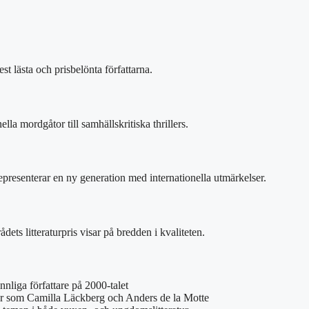
t lästa och prisbelönta författarna.
lla mordgåtor till samhällskritiska thrillers.
senterar en ny generation med internationella utmärkelser.
ts litteraturpris visar på bredden i kvaliteten.
innliga författare på 2000-talet
er som Camilla Läckberg och Anders de la Motte