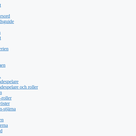
t
rsord
dsguide
n
t
erien
men
.
ådespelare
despelare och roller
m
roller
öster
-stjärna
en
erna
öd