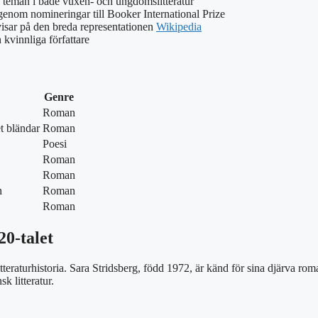
e teman i både vuxen- och ungdomslitteratur
 genom nomineringar till Booker International Prize
visar på den breda representationen
Wikipedia
 kvinnliga författare
Genre
Roman
et bländar
Roman
Poesi
Roman
Roman
n
Roman
Roman
20-talet
itteraturhistoria. Sara Stridsberg, född 1972, är känd för sina djärva 
k litteratur.