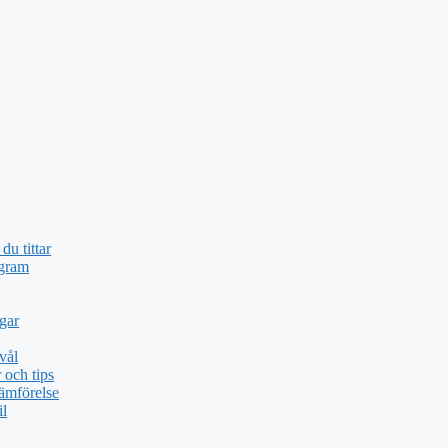
du tittar
ogram
gar
vål
och tips
ämförelse
il