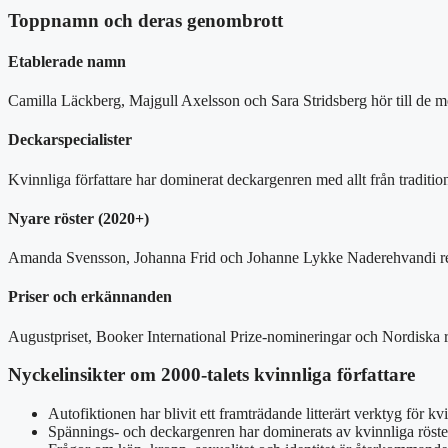
Toppnamn och deras genombrott
Etablerade namn
Camilla Läckberg, Majgull Axelsson och Sara Stridsberg hör till de mes
Deckarspecialister
Kvinnliga författare har dominerat deckargenren med allt från traditione
Nyare röster (2020+)
Amanda Svensson, Johanna Frid och Johanne Lykke Naderehvandi repre
Priser och erkännanden
Augustpriset, Booker International Prize-nomineringar och Nordiska råde
Nyckelinsikter om 2000-talets kvinnliga författare
Autofiktionen har blivit ett framträdande litterärt verktyg för kv
Spännings- och deckargenren har dominerats av kvinnliga röst