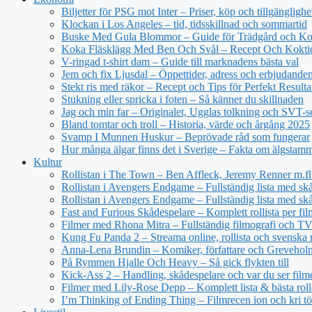
Biljetter för PSG mot Inter – Priser, köp och tillgänglighe
Klockan i Los Angeles – tid, tidsskillnad och sommartid
Buske Med Gula Blommor – Guide för Trädgård och Ko
Koka Fläsklägg Med Ben Och Svål – Recept Och Kokti
V-ringad t-shirt dam – Guide till marknadens bästa val
Jem och fix Ljusdal – Öppettider, adress och erbjudande
Stekt ris med räkor – Recept och Tips för Perfekt Resulta
Stukning eller spricka i foten – Så känner du skillnaden
Jag och min far – Originalet, Ugglas tolkning och SVT-s
Bland tomtar och troll – Historia, värde och årgång 2025
Svamp I Munnen Huskur – Beprövade råd som fungerar
Hur många älgar finns det i Sverige – Fakta om älgstam
Kultur
Rollistan i The Town – Ben Affleck, Jeremy Renner m.fl
Rollistan i Avengers Endgame – Fullständig lista med sk
Rollistan i Avengers Endgame – Fullständig lista med skå
Fast and Furious Skådespelare – Komplett rollista per fil
Filmer med Rhona Mitra – Fullständig filmografi och TV-
Kung Fu Panda 2 – Streama online, rollista och svenska r
Anna-Lena Brundin – Komiker, författare och Greveholm
På Rymmen Hjalle Och Heavy – Så gick flykten till
Kick-Ass 2 – Handling, skådespelare och var du ser film
Filmer med Lily-Rose Depp – Komplett lista & bästa roll
I’m Thinking of Ending Thing – Filmrecen ion och kri t