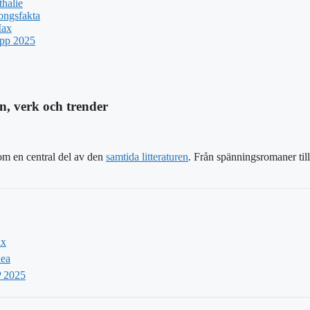
halie
ongsfakta
Max
upp 2025
n, verk och trender
som en central del av den
samtida litteraturen
. Från spänningsromaner till 
ix
Rea
P 2025