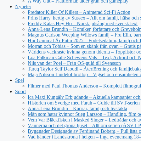
A Way Out – Plattformar, ålder grän och gameplay
Nyheter
Predator Killer Of Killers – Animerad Sci-Fi Action
Prins Harry, hertig av Sussex – Allt om familj, hälsa och 
Freddy Kalas Hey Ho – Norsk julsång med svensk text
Anna-Lena Brundin – Komiker, författare och Greveholm
Magnus Carlson Weeping Willows familj – Fru Elin, bar
Hur Gammal Är Putin 2025 – Födelsedatum, familj och f
Morran och Tobias – Som en skänk från ovan – Gratis 
Världens vackraste kvinna genom tiderna – Topplistor oc
Loa Falkman Calle Schewens Vals – Text, Ackord och N
Nils van der Poel – Från OS-guld till Svensson
Tareq Taylor Seif Daoudi – Återförening och familjebak
Maja Nilsson Lindelöf bröllop – Vigsel och ensamheten e
Spel
Filmer med Paul Thomas Anderson – Komplett filmograf
Sport
Ica Maxi Kungälv Erbjudande – Aktuella kampanjer och 
Historien om Sverige med Farah – Guide till SVT-serien 
Anna-Lena Brundin – Karriär, familj och livsfakta
Män som hatar kvinnor Stieg Larsson – Handling, film oc
Vem Var Bläckfisken i Masked Singer – Ledtrådar och a
Vännerna och det gröna ljuset – Allt om serien på SVT P
Byggnader Designade av Ferdinand Boberg – Full lista o
Vad händer i Landskrona i helgen – Inga evenemang 18–