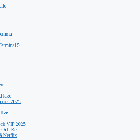
älle
 Hemma
Terminal 5
ns
6
en
d läge
a pris 2025
 live
 och VIP 2025
k Och Rea
 Netflix