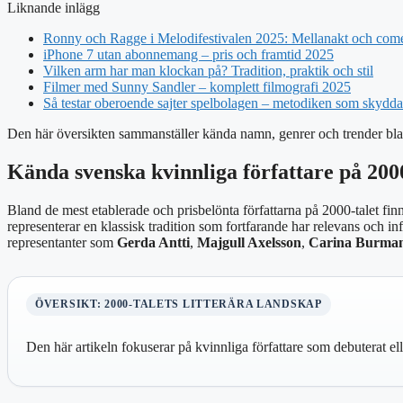
Liknande inlägg
Ronny och Ragge i Melodifestivalen 2025: Mellanakt och com
iPhone 7 utan abonnemang – pris och framtid 2025
Vilken arm har man klockan på? Tradition, praktik och stil
Filmer med Sunny Sandler – komplett filmografi 2025
Så testar oberoende sajter spelbolagen – metodiken som skydd
Den här översikten sammanställer kända namn, genrer och trender bland 
Kända svenska kvinnliga författare på 2000
Bland de mest etablerade och prisbelönta författarna på 2000-talet fi
representerar en klassisk tradition som fortfarande har relevans och i
representanter som
Gerda Antti
,
Majgull Axelsson
,
Carina Burma
ÖVERSIKT: 2000-TALETS LITTERÄRA LANDSKAP
Den här artikeln fokuserar på kvinnliga författare som debuterat el