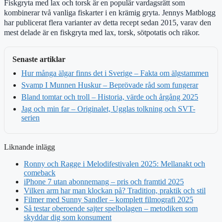
Fiskgryta med lax och torsk är en populär vardagsrätt som
kombinerar två vanliga fiskarter i en krämig gryta. Jennys Matblogg
har publicerat flera varianter av detta recept sedan 2015, varav den
mest delade är en fiskgryta med lax, torsk, sötpotatis och räkor.
Senaste artiklar
Hur många älgar finns det i Sverige – Fakta om älgstammen
Svamp I Munnen Huskur – Beprövade råd som fungerar
Bland tomtar och troll – Historia, värde och årgång 2025
Jag och min far – Originalet, Ugglas tolkning och SVT-
serien
Liknande inlägg
Ronny och Ragge i Melodifestivalen 2025: Mellanakt och
comeback
iPhone 7 utan abonnemang – pris och framtid 2025
Vilken arm har man klockan på? Tradition, praktik och stil
Filmer med Sunny Sandler – komplett filmografi 2025
Så testar oberoende sajter spelbolagen – metodiken som
skyddar dig som konsument