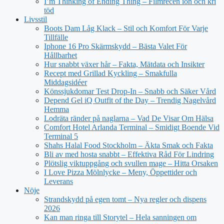
I’m Thinking of Ending Thing – Filmrecen ion och kri
töd
Livsstil
Boots Dam Låg Klack – Stil och Komfort För Varje
Tillfälle
Iphone 16 Pro Skärmskydd – Bästa Valet För
Hållbarhet
Hur snabbt växer hår – Fakta, Mätdata och Insikter
Recept med Grillad Kyckling – Smakfulla
Middagsidéer
Könssjukdomar Test Drop-In – Snabb och Säker Vård
Depend Gel iQ Outfit of the Day – Trendig Nagelvård
Hemma
Lodräta ränder på naglarna – Vad De Visar Om Hälsa
Comfort Hotel Arlanda Terminal – Smidigt Boende Vid
Terminal 5
Shahs Halal Food Stockholm – Äkta Smak och Fakta
Bli av med hosta snabbt – Effektiva Råd För Lindring
Plötslig viktuppgång och svullen mage – Hitta Orsaken
I Love Pizza Mölnlycke – Meny, Öppettider och
Leverans
Nöje
Strandskydd på egen tomt – Nya regler och dispens
2026
Kan man ringa till Storytel – Hela sanningen om