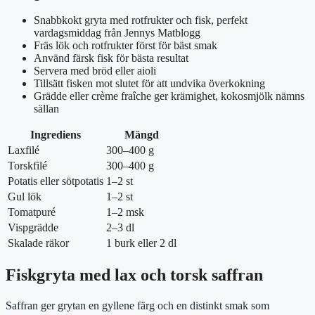
Snabbkokt gryta med rotfrukter och fisk, perfekt
vardagsmiddag från Jennys Matblogg
Fräs lök och rotfrukter först för bäst smak
Använd färsk fisk för bästa resultat
Servera med bröd eller aioli
Tillsätt fisken mot slutet för att undvika överkokning
Grädde eller crème fraîche ger krämighet, kokosmjölk nämns
sällan
Ingrediens
Mängd
Laxfilé
300–400 g
Torskfilé
300–400 g
Potatis eller sötpotatis
1–2 st
Gul lök
1–2 st
Tomatpuré
1–2 msk
Vispgrädde
2–3 dl
Skalade räkor
1 burk eller 2 dl
Fiskgryta med lax och torsk saffran
Saffran ger grytan en gyllene färg och en distinkt smak som