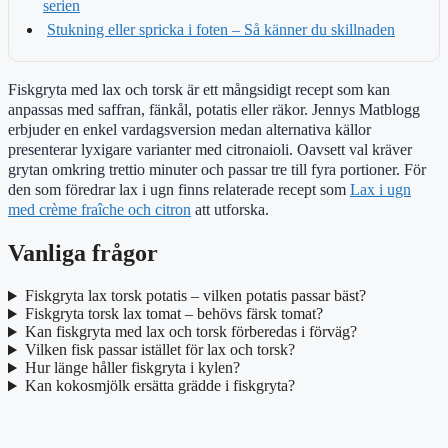
serien
Stukning eller spricka i foten – Så känner du skillnaden
Fiskgryta med lax och torsk är ett mångsidigt recept som kan
anpassas med saffran, fänkål, potatis eller räkor. Jennys Matblogg
erbjuder en enkel vardagsversion medan alternativa källor
presenterar lyxigare varianter med citronaioli. Oavsett val kräver
grytan omkring trettio minuter och passar tre till fyra portioner. För
den som föredrar lax i ugn finns relaterade recept som
Lax i ugn
med crème fraîche och citron
att utforska.
Vanliga frågor
Fiskgryta lax torsk potatis – vilken potatis passar bäst?
Fiskgryta torsk lax tomat – behövs färsk tomat?
Kan fiskgryta med lax och torsk förberedas i förväg?
Vilken fisk passar istället för lax och torsk?
Hur länge håller fiskgryta i kylen?
Kan kokosmjölk ersätta grädde i fiskgryta?