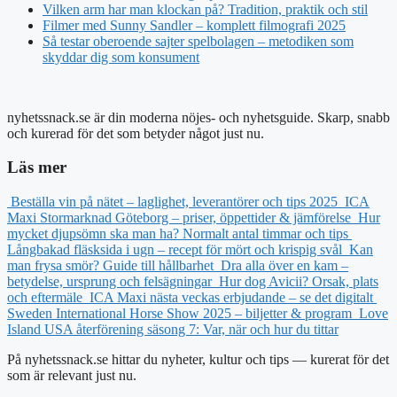
Vilken arm har man klockan på? Tradition, praktik och stil
Filmer med Sunny Sandler – komplett filmografi 2025
Så testar oberoende sajter spelbolagen – metodiken som
skyddar dig som konsument
nyhetssnack.se är din moderna nöjes- och nyhetsguide. Skarp, snabb
och kurerad för det som betyder något just nu.
Läs mer
Beställa vin på nätet – laglighet, leverantörer och tips 2025
ICA
Maxi Stormarknad Göteborg – priser, öppettider & jämförelse
Hur
mycket djupsömn ska man ha? Normalt antal timmar och tips
Långbakad fläsksida i ugn – recept för mört och krispig svål
Kan
man frysa smör? Guide till hållbarhet
Dra alla över en kam –
betydelse, ursprung och felsägningar
Hur dog Avicii? Orsak, plats
och eftermäle
ICA Maxi nästa veckas erbjudande – se det digitalt
Sweden International Horse Show 2025 – biljetter & program
Love
Island USA återförening säsong 7: Var, när och hur du tittar
På nyhetssnack.se hittar du nyheter, kultur och tips — kurerat för det
som är relevant just nu.