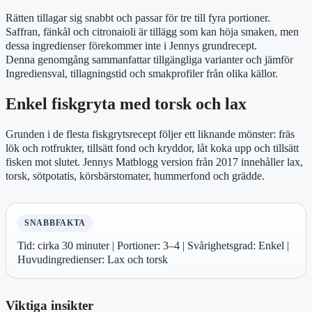
Rätten tillagar sig snabbt och passar för tre till fyra portioner.
Saffran, fänkål och citronaioli är tillägg som kan höja smaken, men
dessa ingredienser förekommer inte i Jennys grundrecept.
Denna genomgång sammanfattar tillgängliga varianter och jämför
Ingrediensval, tillagningstid och smakprofiler från olika källor.
Enkel fiskgryta med torsk och lax
Grunden i de flesta fiskgrytsrecept följer ett liknande mönster: fräs
lök och rotfrukter, tillsätt fond och kryddor, låt koka upp och tillsätt
fisken mot slutet. Jennys Matblogg version från 2017 innehåller lax,
torsk, sötpotatis, körsbärstomater, hummerfond och grädde.
SNABBFAKTA
Tid: cirka 30 minuter | Portioner: 3–4 | Svårighetsgrad: Enkel |
Huvudingredienser: Lax och torsk
Viktiga insikter