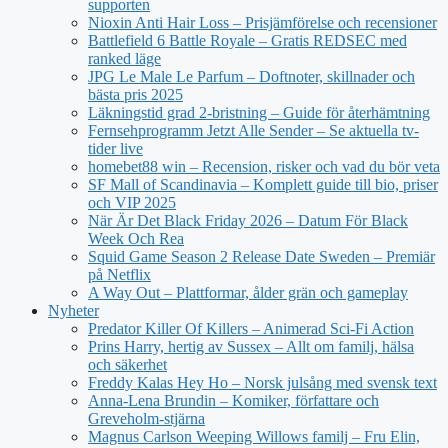
supporten
Nioxin Anti Hair Loss – Prisjämförelse och recensioner
Battlefield 6 Battle Royale – Gratis REDSEC med
ranked läge
JPG Le Male Le Parfum – Doftnoter, skillnader och
bästa pris 2025
Läkningstid grad 2-bristning – Guide för återhämtning
Fernsehprogramm Jetzt Alle Sender – Se aktuella tv-
tider live
homebet88 win – Recension, risker och vad du bör veta
SF Mall of Scandinavia – Komplett guide till bio, priser
och VIP 2025
När Är Det Black Friday 2026 – Datum För Black
Week Och Rea
Squid Game Season 2 Release Date Sweden – Premiär
på Netflix
A Way Out – Plattformar, ålder grän och gameplay
Nyheter
Predator Killer Of Killers – Animerad Sci-Fi Action
Prins Harry, hertig av Sussex – Allt om familj, hälsa
och säkerhet
Freddy Kalas Hey Ho – Norsk julsång med svensk text
Anna-Lena Brundin – Komiker, författare och
Greveholm-stjärna
Magnus Carlson Weeping Willows familj – Fru Elin,