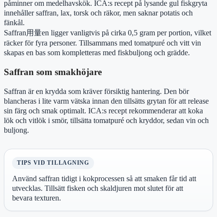
påminner om medelhavskök. ICA:s recept på lysande gul fiskgryta
innehåller saffran, lax, torsk och räkor, men saknar potatis och
fänkål.
Saffran用量en ligger vanligtvis på cirka 0,5 gram per portion, vilket
räcker för fyra personer. Tillsammans med tomatpuré och vitt vin
skapas en bas som kompletteras med fiskbuljong och grädde.
Saffran som smakhöjare
Saffran är en krydda som kräver försiktig hantering. Den bör
blancheras i lite varm vätska innan den tillsätts grytan för att release
sin färg och smak optimalt. ICA:s recept rekommenderar att koka
lök och vitlök i smör, tillsätta tomatpuré och kryddor, sedan vin och
buljong.
TIPS VID TILLAGNING
Använd saffran tidigt i kokprocessen så att smaken får tid att
utvecklas. Tillsätt fisken och skaldjuren mot slutet för att
bevara texturen.