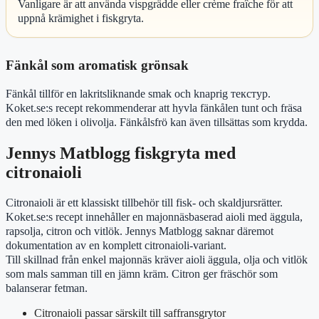
Vanligare är att använda vispgrädde eller crème fraîche för att
uppnå krämighet i fiskgryta.
Fänkål som aromatisk grönsak
Fänkål tillför en lakritsliknande smak och knaprig текстур.
Koket.se:s recept rekommenderar att hyvla fänkålen tunt och fräsa
den med löken i olivolja. Fänkålsfrö kan även tillsättas som krydda.
Jennys Matblogg fiskgryta med
citronaioli
Citronaioli är ett klassiskt tillbehör till fisk- och skaldjursrätter.
Koket.se:s recept innehåller en majonnäsbaserad aioli med äggula,
rapsolja, citron och vitlök. Jennys Matblogg saknar däremot
dokumentation av en komplett citronaioli-variant.
Till skillnad från enkel majonnäs kräver aioli äggula, olja och vitlök
som mals samman till en jämn kräm. Citron ger fräschör som
balanserar fetman.
Citronaioli passar särskilt till saffransgrytor