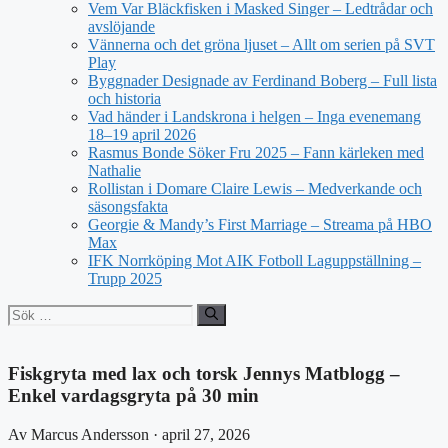
Vem Var Bläckfisken i Masked Singer – Ledtrådar och
avslöjande
Vännerna och det gröna ljuset – Allt om serien på SVT
Play
Byggnader Designade av Ferdinand Boberg – Full lista
och historia
Vad händer i Landskrona i helgen – Inga evenemang
18–19 april 2026
Rasmus Bonde Söker Fru 2025 – Fann kärleken med
Nathalie
Rollistan i Domare Claire Lewis – Medverkande och
säsongsfakta
Georgie & Mandy’s First Marriage – Streama på HBO
Max
IFK Norrköping Mot AIK Fotboll Laguppställning –
Trupp 2025
Sök
efter:
Fiskgryta med lax och torsk Jennys Matblogg –
Enkel vardagsgryta på 30 min
Av Marcus Andersson · april 27, 2026