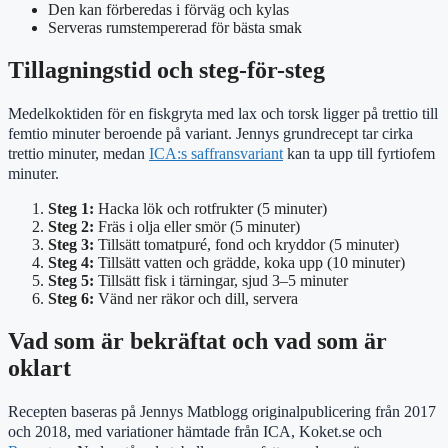
Den kan förberedas i förväg och kylas
Serveras rumstempererad för bästa smak
Tillagningstid och steg-för-steg
Medelkoktiden för en fiskgryta med lax och torsk ligger på trettio till
femtio minuter beroende på variant. Jennys grundrecept tar cirka
trettio minuter, medan
ICA:s saffransvariant
kan ta upp till fyrtiofem
minuter.
Steg 1:
Hacka lök och rotfrukter (5 minuter)
Steg 2:
Fräs i olja eller smör (5 minuter)
Steg 3:
Tillsätt tomatpuré, fond och kryddor (5 minuter)
Steg 4:
Tillsätt vatten och grädde, koka upp (10 minuter)
Steg 5:
Tillsätt fisk i tärningar, sjud 3–5 minuter
Steg 6:
Vänd ner räkor och dill, servera
Vad som är bekräftat och vad som är
oklart
Recepten baseras på Jennys Matblogg originalpublicering från 2017
och 2018, med variationer hämtade från ICA, Koket.se och