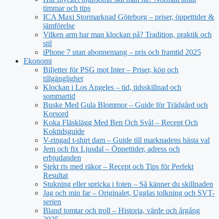
timmar och tips
ICA Maxi Stormarknad Göteborg – priser, öppettider &
jämförelse
Vilken arm har man klockan på? Tradition, praktik och
stil
iPhone 7 utan abonnemang – pris och framtid 2025
Ekonomi
Biljetter för PSG mot Inter – Priser, köp och
tillgänglighet
Klockan i Los Angeles – tid, tidsskillnad och
sommartid
Buske Med Gula Blommor – Guide för Trädgård och
Korsord
Koka Fläsklägg Med Ben Och Svål – Recept Och
Koktidsguide
V-ringad t-shirt dam – Guide till marknadens bästa val
Jem och fix Ljusdal – Öppettider, adress och
erbjudanden
Stekt ris med räkor – Recept och Tips för Perfekt
Resultat
Stukning eller spricka i foten – Så känner du skillnaden
Jag och min far – Originalet, Ugglas tolkning och SVT-
serien
Bland tomtar och troll – Historia, värde och årgång