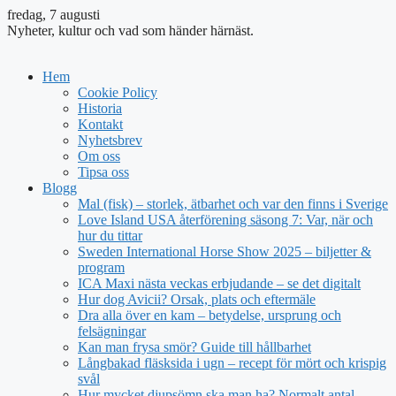
fredag, 7 augusti
Nyheter, kultur och vad som händer härnäst.
Hem
Cookie Policy
Historia
Kontakt
Nyhetsbrev
Om oss
Tipsa oss
Blogg
Mal (fisk) – storlek, ätbarhet och var den finns i Sverige
Love Island USA återförening säsong 7: Var, när och
hur du tittar
Sweden International Horse Show 2025 – biljetter &
program
ICA Maxi nästa veckas erbjudande – se det digitalt
Hur dog Avicii? Orsak, plats och eftermäle
Dra alla över en kam – betydelse, ursprung och
felsägningar
Kan man frysa smör? Guide till hållbarhet
Långbakad fläsksida i ugn – recept för mört och krispig
svål
Hur mycket djupsömn ska man ha? Normalt antal