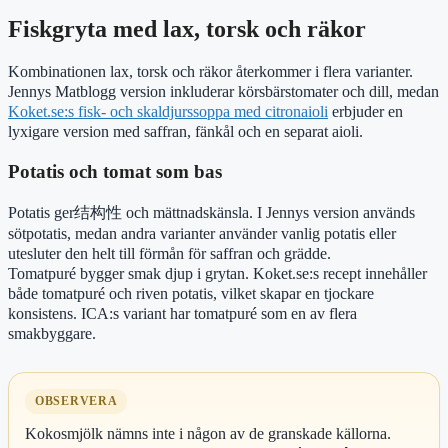
Fiskgryta med lax, torsk och räkor
Kombinationen lax, torsk och räkor återkommer i flera varianter.
Jennys Matblogg version inkluderar körsbärstomater och dill, medan
Koket.se:s fisk- och skaldjurssoppa med citronaioli
erbjuder en
lyxigare version med saffran, fänkål och en separat aioli.
Potatis och tomat som bas
Potatis ger结构性 och mättnadskänsla. I Jennys version används
sötpotatis, medan andra varianter använder vanlig potatis eller
utesluter den helt till förmån för saffran och grädde.
Tomatpuré bygger smak djup i grytan. Koket.se:s recept innehåller
både tomatpuré och riven potatis, vilket skapar en tjockare
konsistens. ICA:s variant har tomatpuré som en av flera
smakbyggare.
OBSERVERA
Kokosmjölk nämns inte i någon av de granskade källorna.