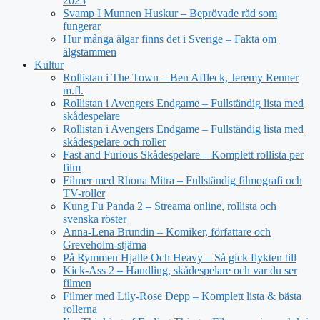
2025
Svamp I Munnen Huskur – Beprövade råd som
fungerar
Hur många älgar finns det i Sverige – Fakta om
älgstammen
Kultur
Rollistan i The Town – Ben Affleck, Jeremy Renner
m.fl.
Rollistan i Avengers Endgame – Fullständig lista med
skådespelare
Rollistan i Avengers Endgame – Fullständig lista med
skådespelare och roller
Fast and Furious Skådespelare – Komplett rollista per
film
Filmer med Rhona Mitra – Fullständig filmografi och
TV-roller
Kung Fu Panda 2 – Streama online, rollista och
svenska röster
Anna-Lena Brundin – Komiker, författare och
Greveholm-stjärna
På Rymmen Hjalle Och Heavy – Så gick flykten till
Kick-Ass 2 – Handling, skådespelare och var du ser
filmen
Filmer med Lily-Rose Depp – Komplett lista & bästa
rollerna