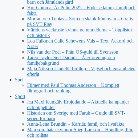
barn och Jämtlandsgård
Hur Gammal Är Putin 2025 – Födelsedatum, familj och
fakta
Morran och Tobias – Som en skänk från ovan – Gratis
på SVT Play
Världens vackraste kvinna genom tiderna – Topplistor
och historik
Loa Falkman Calle Schewens Vals – Text, Ackord och
Noter
Nils van der Poel – Från OS-guld till Svensson
Tareq Taylor Seif Daoudi – Återförening och
familjebakgrund
Maja Nilsson Lindelöf bröllop – Vigsel och ensamheten
efteråt
Spel
Filmer med Paul Thomas Anderson – Komplett
filmografi och ranking
Sport
Ica Maxi Kungälv Erbjudande – Aktuella kampanjer
och öppettider
Historien om Sverige med Farah – Guide till SVT-
serien för barn
Anna-Lena Brundin – Karriär, familj och livsfakta
Män som hatar kvinnor Stieg Larsson – Handling, film
och rollista