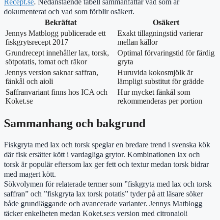
Recept.se
. Nedanstående tabell sammanfattar vad som är
dokumenterat och vad som förblir osäkert.
Bekräftat
Osäkert
Jennys Matblogg publicerade ett
Exakt tillagningstid varierar
fiskgrytsrecept 2017
mellan källor
Grundrecept innehåller lax, torsk,
Optimal förvaringstid för färdig
sötpotatis, tomat och räkor
gryta
Jennys version saknar saffran,
Huruvida kokosmjölk är
fänkål och aioli
lämpligt substitut för grädde
Saffranvariant finns hos ICA och
Hur mycket fänkål som
Koket.se
rekommenderas per portion
Sammanhang och bakgrund
Fiskgryta med lax och torsk speglar en bredare trend i svenska kök
där fisk ersätter kött i vardagliga grytor. Kombinationen lax och
torsk är populär eftersom lax ger fett och textur medan torsk bidrar
med magert kött.
Sökvolymen för relaterade termer som ”fiskgryta med lax och torsk
saffran” och ”fiskgryta lax torsk potatis” tyder på att läsare söker
både grundläggande och avancerade varianter. Jennys Matblogg
täcker enkelheten medan Koket.se:s version med citronaioli