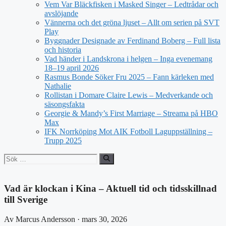
Vem Var Bläckfisken i Masked Singer – Ledtrådar och
avslöjande
Vännerna och det gröna ljuset – Allt om serien på SVT
Play
Byggnader Designade av Ferdinand Boberg – Full lista
och historia
Vad händer i Landskrona i helgen – Inga evenemang
18–19 april 2026
Rasmus Bonde Söker Fru 2025 – Fann kärleken med
Nathalie
Rollistan i Domare Claire Lewis – Medverkande och
säsongsfakta
Georgie & Mandy’s First Marriage – Streama på HBO
Max
IFK Norrköping Mot AIK Fotboll Laguppställning –
Trupp 2025
Sök
efter:
Vad är klockan i Kina – Aktuell tid och tidsskillnad
till Sverige
Av Marcus Andersson · mars 30, 2026