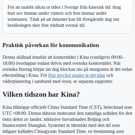
För att snabbt räkna ut tiden i Sverige från kinesisk tid: drag
bort sex timmar under vintern och fem timmar under
sommaren. Tänk på att datumet kan bli föregående dag om
beräkningen sker före midnatt svensk tid.
Praktisk påverkan för kommunikation
Denna skillnad innebär att kontorstider i Kina (vanligtvis 09:00–
18:00) överlappar endast delvis med svenska kontorstider. När
svenska företag börjar sin dag klockan nio på morgonen är det redan
eftermiddag i Kina. För
Hur mycket grader är det idag
och
väderplanering i samband med resor, se separata rapporter.
Vilken tidszon har Kina?
Kina tillämpar officiellt China Standard Time (CST), betecknad som
UTC+08:00. Denna tidszon motsvarar den naturliga soltiden för den
östra delen av landet, inklusive huvudstaden Beijing och
finanscentret Shanghai. Systemet är identiskt med den tid som
tidigare kallades Chungyuan Standard Time, en benämning som