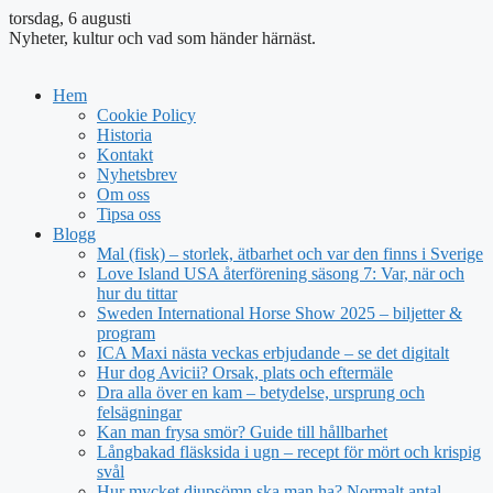
torsdag, 6 augusti
Nyheter, kultur och vad som händer härnäst.
Hem
Cookie Policy
Historia
Kontakt
Nyhetsbrev
Om oss
Tipsa oss
Blogg
Mal (fisk) – storlek, ätbarhet och var den finns i Sverige
Love Island USA återförening säsong 7: Var, när och
hur du tittar
Sweden International Horse Show 2025 – biljetter &
program
ICA Maxi nästa veckas erbjudande – se det digitalt
Hur dog Avicii? Orsak, plats och eftermäle
Dra alla över en kam – betydelse, ursprung och
felsägningar
Kan man frysa smör? Guide till hållbarhet
Långbakad fläsksida i ugn – recept för mört och krispig
svål
Hur mycket djupsömn ska man ha? Normalt antal