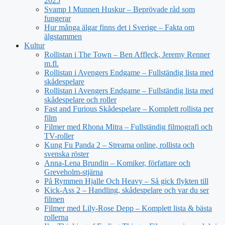
2025
Svamp I Munnen Huskur – Beprövade råd som
fungerar
Hur många älgar finns det i Sverige – Fakta om
älgstammen
Kultur
Rollistan i The Town – Ben Affleck, Jeremy Renner
m.fl.
Rollistan i Avengers Endgame – Fullständig lista med
skådespelare
Rollistan i Avengers Endgame – Fullständig lista med
skådespelare och roller
Fast and Furious Skådespelare – Komplett rollista per
film
Filmer med Rhona Mitra – Fullständig filmografi och
TV-roller
Kung Fu Panda 2 – Streama online, rollista och
svenska röster
Anna-Lena Brundin – Komiker, författare och
Greveholm-stjärna
På Rymmen Hjalle Och Heavy – Så gick flykten till
Kick-Ass 2 – Handling, skådespelare och var du ser
filmen
Filmer med Lily-Rose Depp – Komplett lista & bästa
rollerna