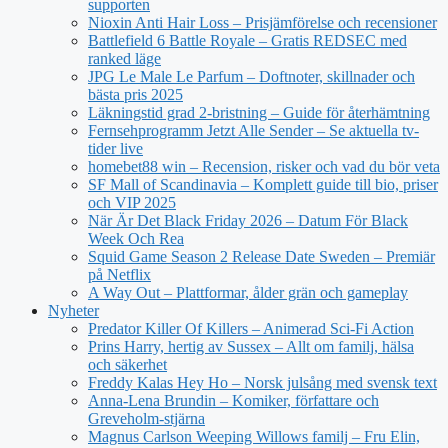
supporten
Nioxin Anti Hair Loss – Prisjämförelse och recensioner
Battlefield 6 Battle Royale – Gratis REDSEC med
ranked läge
JPG Le Male Le Parfum – Doftnoter, skillnader och
bästa pris 2025
Läkningstid grad 2-bristning – Guide för återhämtning
Fernsehprogramm Jetzt Alle Sender – Se aktuella tv-
tider live
homebet88 win – Recension, risker och vad du bör veta
SF Mall of Scandinavia – Komplett guide till bio, priser
och VIP 2025
När Är Det Black Friday 2026 – Datum För Black
Week Och Rea
Squid Game Season 2 Release Date Sweden – Premiär
på Netflix
A Way Out – Plattformar, ålder grän och gameplay
Nyheter
Predator Killer Of Killers – Animerad Sci-Fi Action
Prins Harry, hertig av Sussex – Allt om familj, hälsa
och säkerhet
Freddy Kalas Hey Ho – Norsk julsång med svensk text
Anna-Lena Brundin – Komiker, författare och
Greveholm-stjärna
Magnus Carlson Weeping Willows familj – Fru Elin,