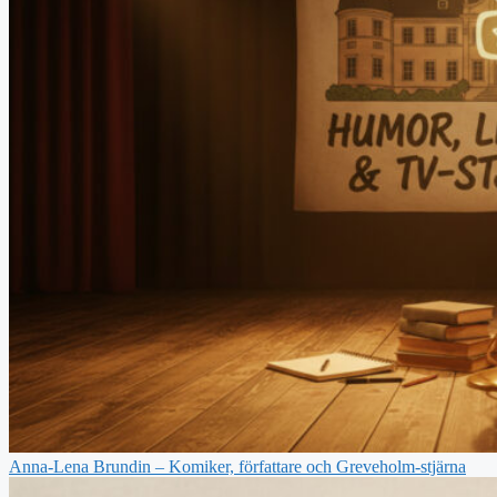
Anna-Lena Brundin – Komiker, författare och Greveholm-stjärna