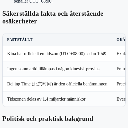
behåller UTC+08:00.
Säkerställda fakta och återstående
osäkerheter
FASTSTÄLLT
OKÄN
Kina har officiellt en tidszon (UTC+08:00) sedan 1949
Exakt 
Ingen sommartid tillämpas i någon kinesisk provins
Framti
Beijing Time (北京时间) är den officiella benämningen
Precis
Tidszonen delas av 1,4 miljarder människor
Eventu
Politisk och praktisk bakgrund