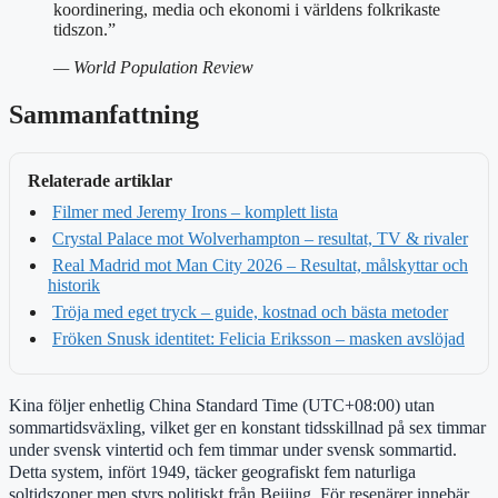
koordinering, media och ekonomi i världens folkrikaste
tidszon.”
— World Population Review
Sammanfattning
Relaterade artiklar
Filmer med Jeremy Irons – komplett lista
Crystal Palace mot Wolverhampton – resultat, TV & rivaler
Real Madrid mot Man City 2026 – Resultat, målskyttar och
historik
Tröja med eget tryck – guide, kostnad och bästa metoder
Fröken Snusk identitet: Felicia Eriksson – masken avslöjad
Kina följer enhetlig China Standard Time (UTC+08:00) utan
sommartidsväxling, vilket ger en konstant tidsskillnad på sex timmar
under svensk vintertid och fem timmar under svensk sommartid.
Detta system, infört 1949, täcker geografiskt fem naturliga
soltidszoner men styrs politiskt från Beijing. För resenärer innebär