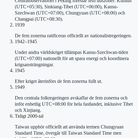
Centralobservatoriet i Peking föreslår fem tidszoner: Kunlun
(UTC+05:30), Sinkiang-Tibet (UTC+06:00), Kansu-
Szechwan (UTC+07:00), Chungyuan (UTC+08:00) och
Changpai (UTC+08:30).
1939
De fem zonerna ratificeras officiellt av nationalistregeringen.
1942–1945
Under andra världskriget tillämpas Kansu-Szechwan-tiden
(UTC+07:00) nationellt för att spara energi och koordinera
krigsansträngningar.
1945
Efter kriget återinförs de fem zonerna fullt ut.
1949
Den centrala folkregeringen avskaffar de fem zonerna och
inför enhetlig UTC+08:00 för hela fastlandet, inklusive Tibet
och Xinjiang.
Tidigt 2000-tal
Taiwan upphör officiellt att använda termen Chungyuan
Standard Time, övergår till Taiwan Standard Time men