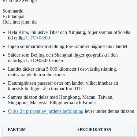
Kina före Sverige
Sommartid
Ej tillämpat
Hela året jämn tid
Hela Kina, inklusive Tibet och Xinjiang, följer samma officiella
tid enligt
UTC+08:00
Ingen sommartidsomställning förekommer någonstans i landet
Städer som Beijing och Shanghai ligger geografiskt i den
naturliga UTC+08:00-zonen
Landet täcker cirka 5 000 kilometer i öst-västlig riktning,
motsvarande fem soltidszoner
Datumgränsen passerar öster om landet, vilket innebär att
kinesisk tid ligger åtta timmar före UTC
Samma tidszon delas med Hongkong, Macau, Taiwan,
Singapore, Malaysia, Filippinerna och Brunei
Cirka 24 procent av jordens befolkning
lever under denna tidszon
FAKTUM
SPECIFIKATION