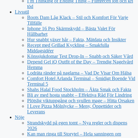
I’m Thinking of Ending Thing – Filmrecen ion och kri
töd
Livsstil
Boots Dam Låg Klack – Stil och Komfort För Varje
Tillfälle
Iphone 16 Pro Skärmskydd – Bästa Valet För
Hållbarhet
Hur snabbt växer hår – Fakta, Mätdata och Insikter
Recept med Grillad Kyckling – Smakfulla
Middagsidéer
Könssjukdomar Test Drop-In – Snabb och Säker Vård
Depend Gel iQ Outfit of the Day – Trendig Nagelvård
Hemma
Lodräta ränder på naglarna – Vad De Visar Om Hälsa
Comfort Hotel Arlanda Terminal – Smidigt Boende Vid
Terminal 5
Shahs Halal Food Stockholm – Äkta Smak och Fakta
Bli av med hosta snabbt – Effektiva Råd För Lindring
Plötslig viktuppgång och svullen mage – Hitta Orsaken
I Love Pizza Mölnlycke – Meny, Öppettider och
Leverans
Nöje
Strandskydd på egen tomt – Nya regler och dispens
2026
Kan man ringa till Storytel – Hela sanningen om