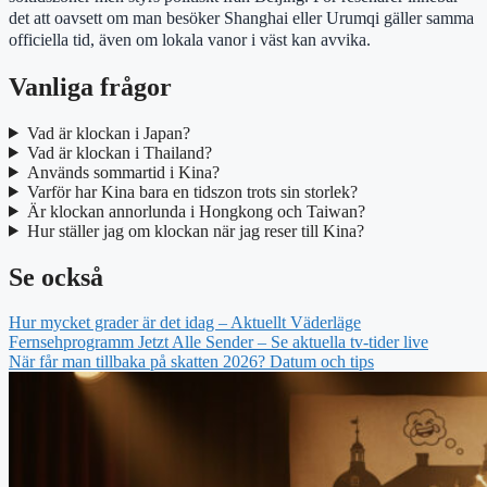
det att oavsett om man besöker Shanghai eller Urumqi gäller samma
officiella tid, även om lokala vanor i väst kan avvika.
Vanliga frågor
Vad är klockan i Japan?
Vad är klockan i Thailand?
Används sommartid i Kina?
Varför har Kina bara en tidszon trots sin storlek?
Är klockan annorlunda i Hongkong och Taiwan?
Hur ställer jag om klockan när jag reser till Kina?
Se också
Hur mycket grader är det idag – Aktuellt Väderläge
Fernsehprogramm Jetzt Alle Sender – Se aktuella tv-tider live
När får man tillbaka på skatten 2026? Datum och tips