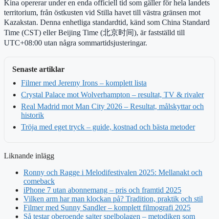
Kina opererar under en enda officiell tid som gäller för hela landets
territorium, från östkusten vid Stilla havet till västra gränsen mot
Kazakstan. Denna enhetliga standardtid, känd som China Standard
Time (CST) eller Beijing Time (北京时间), är fastställd till
UTC+08:00 utan några sommartidsjusteringar.
Senaste artiklar
Filmer med Jeremy Irons – komplett lista
Crystal Palace mot Wolverhampton – resultat, TV & rivaler
Real Madrid mot Man City 2026 – Resultat, målskyttar och
historik
Tröja med eget tryck – guide, kostnad och bästa metoder
Liknande inlägg
Ronny och Ragge i Melodifestivalen 2025: Mellanakt och
comeback
iPhone 7 utan abonnemang – pris och framtid 2025
Vilken arm har man klockan på? Tradition, praktik och stil
Filmer med Sunny Sandler – komplett filmografi 2025
Så testar oberoende sajter spelbolagen – metodiken som