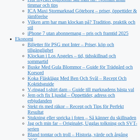
timmar och tips
ICA Maxi Stormarknad Göteborg – priser, öppettider &
jämförelse
Vilken arm har man klockan på? Tradition, praktik och
stil
iPhone 7 utan abonnemang – pris och framtid 2025
Ekonomi
Biljetter för PSG mot Inter – Priser, köp och
tillgänglighet
Klockan i Los Angeles – tid, tidsskillnad och
sommartid
Buske Med Gula Blommor – Guide för Trädgård och
Korsord
Koka Fläsklägg Med Ben Och Svål – Recept Och
Koktidsguide
V-ringad t-shirt dam – Guide till marknadens bästa val
Jem och fix Ljusdal – Öppettider, adress och
erbjudanden
Stekt ris med räkor – Recept och Tips för Perfekt
Resultat
Stukning eller spricka i foten – Så känner du skillnaden
Jag och min far – Originalet, Ugglas tolkning och SVT-
serien
Bland tomtar och troll – Historia, värde och årgång