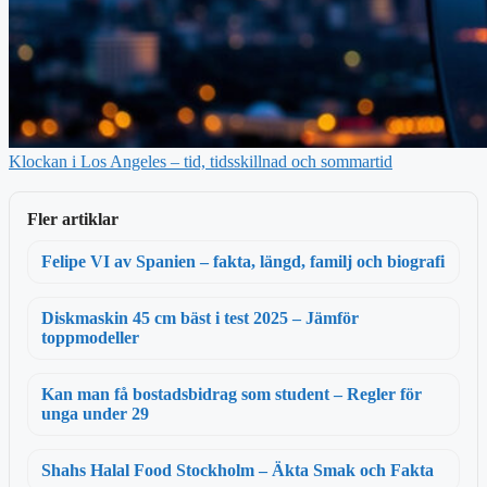
Klockan i Los Angeles – tid, tidsskillnad och sommartid
Fler artiklar
Felipe VI av Spanien – fakta, längd, familj och biografi
Diskmaskin 45 cm bäst i test 2025 – Jämför
toppmodeller
Kan man få bostadsbidrag som student – Regler för
unga under 29
Shahs Halal Food Stockholm – Äkta Smak och Fakta