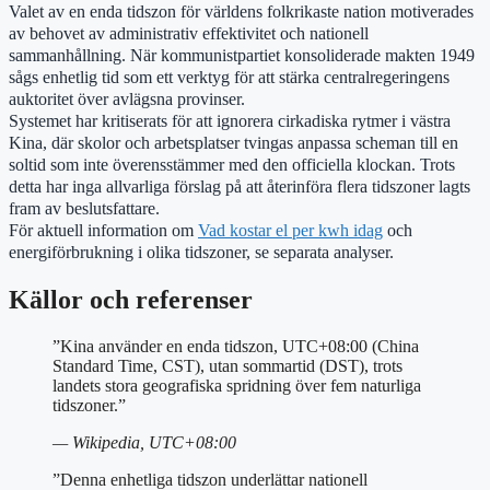
Valet av en enda tidszon för världens folkrikaste nation motiverades
av behovet av administrativ effektivitet och nationell
sammanhållning. När kommunistpartiet konsoliderade makten 1949
sågs enhetlig tid som ett verktyg för att stärka centralregeringens
auktoritet över avlägsna provinser.
Systemet har kritiserats för att ignorera cirkadiska rytmer i västra
Kina, där skolor och arbetsplatser tvingas anpassa scheman till en
soltid som inte överensstämmer med den officiella klockan. Trots
detta har inga allvarliga förslag på att återinföra flera tidszoner lagts
fram av beslutsfattare.
För aktuell information om
Vad kostar el per kwh idag
och
energiförbrukning i olika tidszoner, se separata analyser.
Källor och referenser
”Kina använder en enda tidszon, UTC+08:00 (China
Standard Time, CST), utan sommartid (DST), trots
landets stora geografiska spridning över fem naturliga
tidszoner.”
— Wikipedia, UTC+08:00
”Denna enhetliga tidszon underlättar nationell