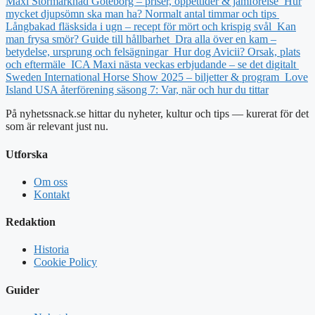
Maxi Stormarknad Göteborg – priser, öppettider & jämförelse
Hur
mycket djupsömn ska man ha? Normalt antal timmar och tips
Långbakad fläsksida i ugn – recept för mört och krispig svål
Kan
man frysa smör? Guide till hållbarhet
Dra alla över en kam –
betydelse, ursprung och felsägningar
Hur dog Avicii? Orsak, plats
och eftermäle
ICA Maxi nästa veckas erbjudande – se det digitalt
Sweden International Horse Show 2025 – biljetter & program
Love
Island USA återförening säsong 7: Var, när och hur du tittar
På nyhetssnack.se hittar du nyheter, kultur och tips — kurerat för det
som är relevant just nu.
Utforska
Om oss
Kontakt
Redaktion
Historia
Cookie Policy
Guider