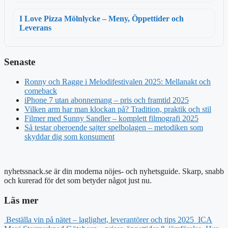
I Love Pizza Mölnlycke – Meny, Öppettider och
Leverans
Senaste
Ronny och Ragge i Melodifestivalen 2025: Mellanakt och
comeback
iPhone 7 utan abonnemang – pris och framtid 2025
Vilken arm har man klockan på? Tradition, praktik och stil
Filmer med Sunny Sandler – komplett filmografi 2025
Så testar oberoende sajter spelbolagen – metodiken som
skyddar dig som konsument
nyhetssnack.se är din moderna nöjes- och nyhetsguide. Skarp, snabb
och kurerad för det som betyder något just nu.
Läs mer
Beställa vin på nätet – laglighet, leverantörer och tips 2025
ICA