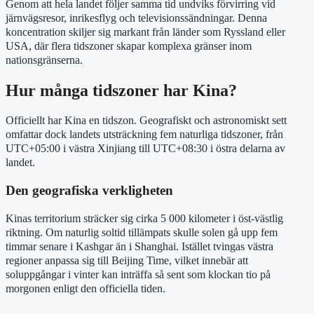
Genom att hela landet följer samma tid undviks förvirring vid
järnvägsresor, inrikesflyg och televisionssändningar. Denna
koncentration skiljer sig markant från länder som Ryssland eller
USA, där flera tidszoner skapar komplexa gränser inom
nationsgränserna.
Hur många tidszoner har Kina?
Officiellt har Kina en tidszon. Geografiskt och astronomiskt sett
omfattar dock landets utsträckning fem naturliga tidszoner, från
UTC+05:00 i västra Xinjiang till UTC+08:30 i östra delarna av
landet.
Den geografiska verkligheten
Kinas territorium sträcker sig cirka 5 000 kilometer i öst-västlig
riktning. Om naturlig soltid tillämpats skulle solen gå upp fem
timmar senare i Kashgar än i Shanghai. Istället tvingas västra
regioner anpassa sig till Beijing Time, vilket innebär att
soluppgångar i vinter kan inträffa så sent som klockan tio på
morgonen enligt den officiella tiden.