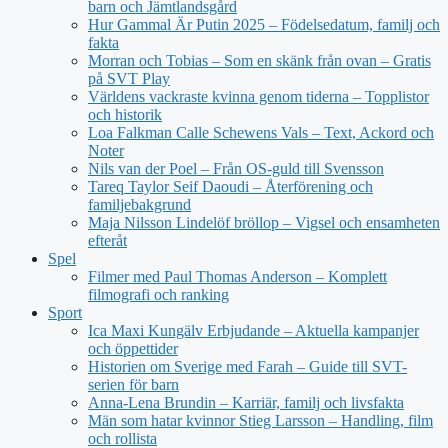
barn och Jämtlandsgård
Hur Gammal Är Putin 2025 – Födelsedatum, familj och
fakta
Morran och Tobias – Som en skänk från ovan – Gratis
på SVT Play
Världens vackraste kvinna genom tiderna – Topplistor
och historik
Loa Falkman Calle Schewens Vals – Text, Ackord och
Noter
Nils van der Poel – Från OS-guld till Svensson
Tareq Taylor Seif Daoudi – Återförening och
familjebakgrund
Maja Nilsson Lindelöf bröllop – Vigsel och ensamheten
efteråt
Spel
Filmer med Paul Thomas Anderson – Komplett
filmografi och ranking
Sport
Ica Maxi Kungälv Erbjudande – Aktuella kampanjer
och öppettider
Historien om Sverige med Farah – Guide till SVT-
serien för barn
Anna-Lena Brundin – Karriär, familj och livsfakta
Män som hatar kvinnor Stieg Larsson – Handling, film
och rollista