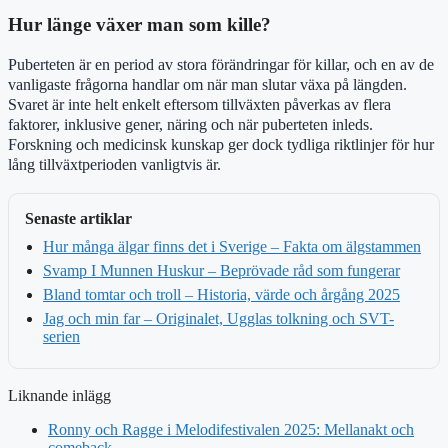
Hur länge växer man som kille?
Puberteten är en period av stora förändringar för killar, och en av de
vanligaste frågorna handlar om när man slutar växa på längden.
Svaret är inte helt enkelt eftersom tillväxten påverkas av flera
faktorer, inklusive gener, näring och när puberteten inleds.
Forskning och medicinsk kunskap ger dock tydliga riktlinjer för hur
lång tillväxtperioden vanligtvis är.
Senaste artiklar
Hur många älgar finns det i Sverige – Fakta om älgstammen
Svamp I Munnen Huskur – Beprövade råd som fungerar
Bland tomtar och troll – Historia, värde och årgång 2025
Jag och min far – Originalet, Ugglas tolkning och SVT-
serien
Liknande inlägg
Ronny och Ragge i Melodifestivalen 2025: Mellanakt och
comeback