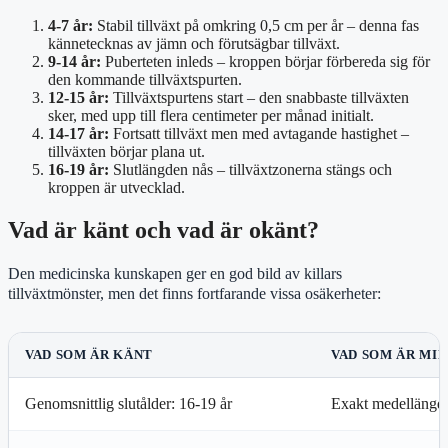
4-7 år:
Stabil tillväxt på omkring 0,5 cm per år – denna fas
kännetecknas av jämn och förutsägbar tillväxt.
9-14 år:
Puberteten inleds – kroppen börjar förbereda sig för
den kommande tillväxtspurten.
12-15 år:
Tillväxtspurtens start – den snabbaste tillväxten
sker, med upp till flera centimeter per månad initialt.
14-17 år:
Fortsatt tillväxt men med avtagande hastighet –
tillväxten börjar plana ut.
16-19 år:
Slutlängden nås – tillväxtzonerna stängs och
kroppen är utvecklad.
Vad är känt och vad är okänt?
Den medicinska kunskapen ger en god bild av killars
tillväxtmönster, men det finns fortfarande vissa osäkerheter:
VAD SOM ÄR KÄNT
VAD SOM ÄR MI
Genomsnittlig slutålder: 16-19 år
Exakt medellängd f