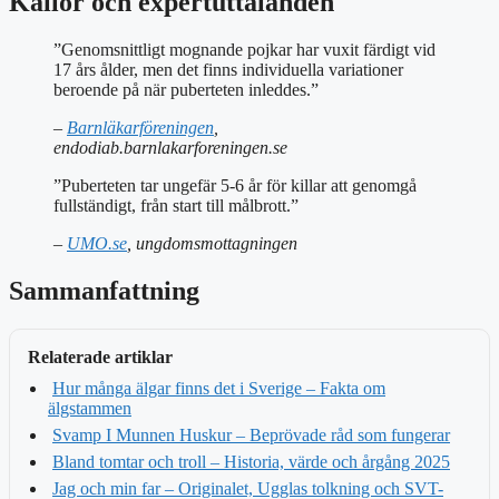
Källor och expertuttalanden
”Genomsnittligt mognande pojkar har vuxit färdigt vid
17 års ålder, men det finns individuella variationer
beroende på när puberteten inleddes.”
–
Barnläkarföreningen
,
endodiab.barnlakarforeningen.se
”Puberteten tar ungefär 5-6 år för killar att genomgå
fullständigt, från start till målbrott.”
–
UMO.se
, ungdomsmottagningen
Sammanfattning
Relaterade artiklar
Hur många älgar finns det i Sverige – Fakta om
älgstammen
Svamp I Munnen Huskur – Beprövade råd som fungerar
Bland tomtar och troll – Historia, värde och årgång 2025
Jag och min far – Originalet, Ugglas tolkning och SVT-