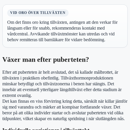
VID ORO ÖVER TILLVÄXTEN
Om det finns oro kring tillväxten, antingen att den verkar för
långsam eller för snabb, rekommenderas kontakt med
vårdcentral. Avvikande tillväxtmönster kan utredas och vid
behov remitteras till barnläkare för vidare bedömning.
Växer man efter puberteten?
Efter att puberteten är helt avslutad, det så kallade målbrottet, är
tillväxten i praktiken obefintlig. Tillväxthormonproduktionen
minskar betydligt och tillväxtzonerna i benen har stängts. Det
innebär att eventuell ytterligare längdtillväxt efter detta stadium är
extremt ovanlig.
Det kan finnas en viss förvirring kring detta, särskilt när killar jämför
sig med varandra och märker att kompisar fortfarande växer. Det
beror på att olika individer startar och avslutar puberteten vid olika
tidpunkter, vilket skapar en naturlig spridning i när slutlängden nås.