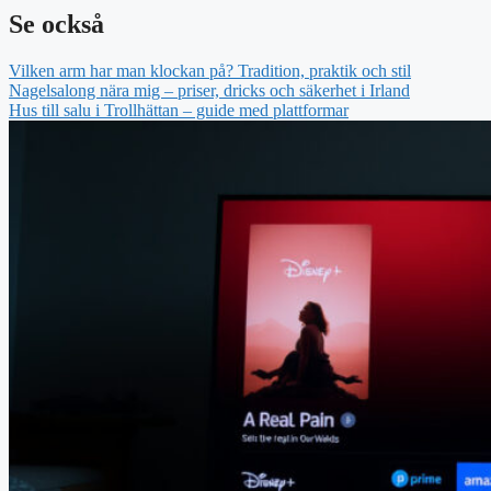
Se också
Vilken arm har man klockan på? Tradition, praktik och stil
Nagelsalong nära mig – priser, dricks och säkerhet i Irland
Hus till salu i Trollhättan – guide med plattformar