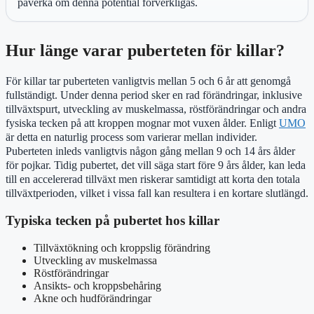
påverka om denna potential förverkligas.
Hur länge varar puberteten för killar?
För killar tar puberteten vanligtvis mellan 5 och 6 år att genomgå
fullständigt. Under denna period sker en rad förändringar, inklusive
tillväxtspurt, utveckling av muskelmassa, röstförändringar och andra
fysiska tecken på att kroppen mognar mot vuxen ålder. Enligt
UMO
är detta en naturlig process som varierar mellan individer.
Puberteten inleds vanligtvis någon gång mellan 9 och 14 års ålder
för pojkar. Tidig pubertet, det vill säga start före 9 års ålder, kan leda
till en accelererad tillväxt men riskerar samtidigt att korta den totala
tillväxtperioden, vilket i vissa fall kan resultera i en kortare slutlängd.
Typiska tecken på pubertet hos killar
Tillväxtökning och kroppslig förändring
Utveckling av muskelmassa
Röstförändringar
Ansikts- och kroppsbehåring
Akne och hudförändringar