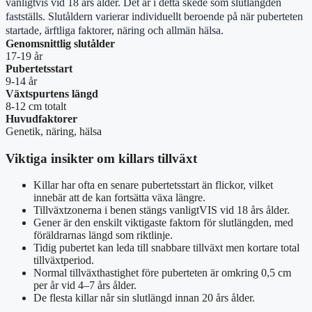
vanligtvis vid 18 års ålder. Det är i detta skede som slutlängden
fastställs. Slutåldern varierar individuellt beroende på när puberteten
startade, ärftliga faktorer, näring och allmän hälsa.
Genomsnittlig slutålder
17-19 år
Pubertetsstart
9-14 år
Växtspurtens längd
8-12 cm totalt
Huvudfaktorer
Genetik, näring, hälsa
Viktiga insikter om killars tillväxt
Killar har ofta en senare pubertetsstart än flickor, vilket
innebär att de kan fortsätta växa längre.
Tillväxtzonerna i benen stängs vanligtVIS vid 18 års ålder.
Gener är den enskilt viktigaste faktorn för slutlängden, med
föräldrarnas längd som riktlinje.
Tidig pubertet kan leda till snabbare tillväxt men kortare total
tillväxtperiod.
Normal tillväxthastighet före puberteten är omkring 0,5 cm
per år vid 4–7 års ålder.
De flesta killar når sin slutlängd innan 20 års ålder.