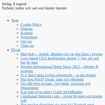
lördag, 8 augusti
Nyheter, kultur och vad som händer härnäst.
Hem
Cookie Policy
Historia
Kontakt
Nyhetsbrev
Om oss
Tipsa oss
Blogg
Mal (fisk) – storlek, ätbarhet och var den finns i Sverige
Love Island USA återförening säsong 7: Var, när och
hur du tittar
Sweden International Horse Show 2025 – biljetter &
program
ICA Maxi nästa veckas erbjudande – se det digitalt
Hur dog Avicii? Orsak, plats och eftermäle
Dra alla över en kam – betydelse, ursprung och
felsägningar
Kan man frysa smör? Guide till hållbarhet
Långbakad fläsksida i ugn – recept för mört och krispig
svål
Hur mycket djupsömn ska man ha? Normalt antal