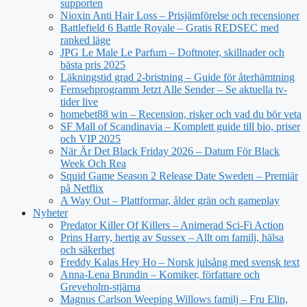
supporten
Nioxin Anti Hair Loss – Prisjämförelse och recensioner
Battlefield 6 Battle Royale – Gratis REDSEC med
ranked läge
JPG Le Male Le Parfum – Doftnoter, skillnader och
bästa pris 2025
Läkningstid grad 2-bristning – Guide för återhämtning
Fernsehprogramm Jetzt Alle Sender – Se aktuella tv-
tider live
homebet88 win – Recension, risker och vad du bör veta
SF Mall of Scandinavia – Komplett guide till bio, priser
och VIP 2025
När Är Det Black Friday 2026 – Datum För Black
Week Och Rea
Squid Game Season 2 Release Date Sweden – Premiär
på Netflix
A Way Out – Plattformar, ålder grän och gameplay
Nyheter
Predator Killer Of Killers – Animerad Sci-Fi Action
Prins Harry, hertig av Sussex – Allt om familj, hälsa
och säkerhet
Freddy Kalas Hey Ho – Norsk julsång med svensk text
Anna-Lena Brundin – Komiker, författare och
Greveholm-stjärna
Magnus Carlson Weeping Willows familj – Fru Elin,