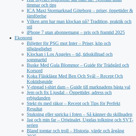
timmar och tips
ICA Maxi Stormarknad Göteborg – priser, öppettider &
jämförelse
Vilken arm har man klockan på? Tradition, praktik och
stil
iPhone 7 utan abonnemang – pris och framtid 2025
Ekonomi
Biljetter för PSG mot Inter – Priser, köp och
tillgänglighet
Klockan i Los Angeles – tid, tidsskillnad och
sommartid
Buske Med Gula Blommor – Guide för Trädgård och
Korsord
Koka Fläsklägg Med Ben Och Svål – Recept Och
Koktidsguide
V-ringad t-shirt dam – Guide till marknadens bästa val
Jem och fix Ljusdal – Öppettider, adress och
erbjudanden
Stekt ris med räkor – Recept och Tips för Perfekt
Resultat
Stukning eller spricka i foten – Så känner du skillnaden
Jag och min far – Originalet, Ugglas tolkning och SVT-
serien
Bland tomtar och troll – Historia, värde och årgång