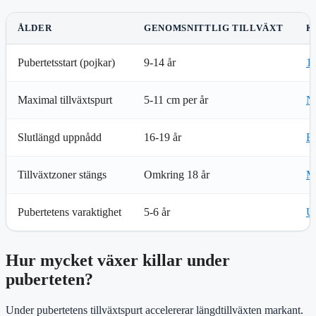
ÅLDER
GENOMSNITTLIG TILLVÄXT
K
Pubertetsstart (pojkar)
9-14 år
11
Maximal tillväxtspurt
5-11 cm per år
Ne
Slutlängd uppnådd
16-19 år
Ba
Tillväxtzoner stängs
Omkring 18 år
Mi
Pubertetens varaktighet
5-6 år
U
Hur mycket växer killar under
puberteten?
Under pubertetens tillväxtspurt accelererar längdtillväxten markant.