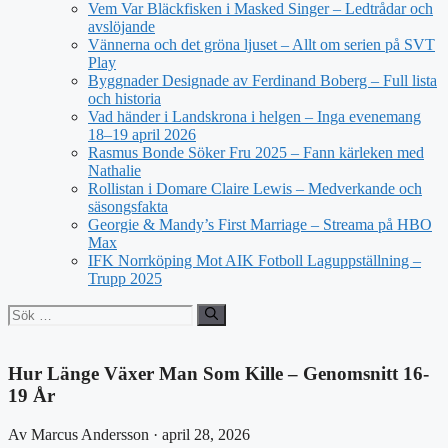
Vem Var Bläckfisken i Masked Singer – Ledtrådar och
avslöjande
Vännerna och det gröna ljuset – Allt om serien på SVT
Play
Byggnader Designade av Ferdinand Boberg – Full lista
och historia
Vad händer i Landskrona i helgen – Inga evenemang
18–19 april 2026
Rasmus Bonde Söker Fru 2025 – Fann kärleken med
Nathalie
Rollistan i Domare Claire Lewis – Medverkande och
säsongsfakta
Georgie & Mandy’s First Marriage – Streama på HBO
Max
IFK Norrköping Mot AIK Fotboll Laguppställning –
Trupp 2025
Sök
efter:
Hur Länge Växer Man Som Kille – Genomsnitt 16-
19 År
Av Marcus Andersson · april 28, 2026