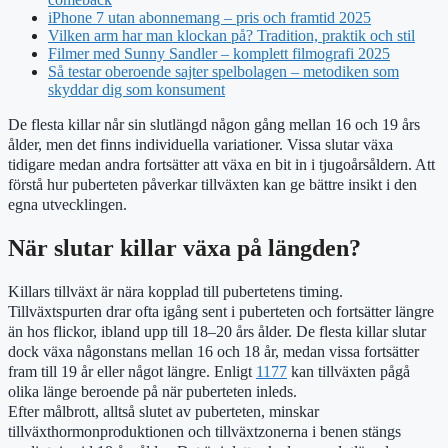
iPhone 7 utan abonnemang – pris och framtid 2025
Vilken arm har man klockan på? Tradition, praktik och stil
Filmer med Sunny Sandler – komplett filmografi 2025
Så testar oberoende sajter spelbolagen – metodiken som
skyddar dig som konsument
De flesta killar når sin slutlängd någon gång mellan 16 och 19 års
ålder, men det finns individuella variationer. Vissa slutar växa
tidigare medan andra fortsätter att växa en bit in i tjugoårsåldern. Att
förstå hur puberteten påverkar tillväxten kan ge bättre insikt i den
egna utvecklingen.
När slutar killar växa på längden?
Killars tillväxt är nära kopplad till pubertetens timing.
Tillväxtspurten drar ofta igång sent i puberteten och fortsätter längre
än hos flickor, ibland upp till 18–20 års ålder. De flesta killar slutar
dock växa någonstans mellan 16 och 18 år, medan vissa fortsätter
fram till 19 år eller något längre. Enligt
1177
kan tillväxten pågå
olika länge beroende på när puberteten inleds.
Efter målbrott, alltså slutet av puberteten, minskar
tillväxthormonproduktionen och tillväxtzonerna i benen stängs