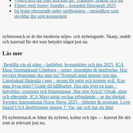
Vilken arm har man klockan på? Tradition, praktik och stil
Filmer med Sunny Sandler – komplett filmografi 2025
Så testar oberoende sajter spelbolagen – metodiken som
skyddar dig som konsument
nyhetssnack.se är din moderna nöjes- och nyhetsguide. Skarp, snabb
och kurerad för det som betyder något just nu.
Läs mer
Beställa vin på nätet – laglighet, leverantörer och tips 2025
ICA
Maxi Stormarknad Göteborg – priser, öppettider & jämförelse
Hur
mycket djupsömn ska man ha? Normalt antal timmar och tips
Långbakad fläsksida i ugn – recept för mört och krispig svål
Kan
man frysa smör? Guide till hållbarhet
Dra alla över en kam –
betydelse, ursprung och felsägningar
Hur dog Avicii? Orsak, plats
och eftermäle
ICA Maxi nästa veckas erbjudande – se det digitalt
Sweden International Horse Show 2025 – biljetter & program
Love
Island USA återförening säsong 7: Var, när och hur du tittar
På nyhetssnack.se hittar du nyheter, kultur och tips — kurerat för det
som är relevant just nu.