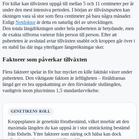
För killar kan tillväxten uppgå till mellan 5 och 11 centimeter per år
under den mest intensiva perioden. I början av tillväxtspurten kan
ökningen vara så stor som flera centimeter på bara några månader.
Enligt
Netdoktor
är detta en naturlig del av utvecklingen.
Den totala längdökningen under hela puberteten är betydande, men
de exakta siffrorna varierar från person till person. Efter att
puberteten är avslutad avtar tillväxten snabbt och kroppen går över i
en stabil fas där inga ytterligare längreökningar sker.
Faktorer som påverkar tillväxten
Flera faktorer spelar in för hur mycket en kille faktiskt växer under
puberteten. Den viktigaste faktorn är ärftligheten – föräldrarnas
längd ger en bra uppskattning av den förväntade slutlängden,
vanligtvis inom plus/minus 1,5 standardavvikelse.
GENETIKENS ROLL
Kroppsplanen är genetiskt förutbestämd, vilket innebär att den
maximala längden du kan uppnå är i stor utsträckning bestämd
från födseln. Yttre faktorer som näring och hälsa kan dock