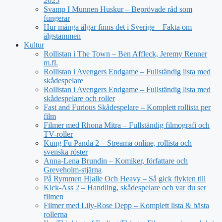
2025
Svamp I Munnen Huskur – Beprövade råd som
fungerar
Hur många älgar finns det i Sverige – Fakta om
älgstammen
Kultur
Rollistan i The Town – Ben Affleck, Jeremy Renner
m.fl.
Rollistan i Avengers Endgame – Fullständig lista med
skådespelare
Rollistan i Avengers Endgame – Fullständig lista med
skådespelare och roller
Fast and Furious Skådespelare – Komplett rollista per
film
Filmer med Rhona Mitra – Fullständig filmografi och
TV-roller
Kung Fu Panda 2 – Streama online, rollista och
svenska röster
Anna-Lena Brundin – Komiker, författare och
Greveholm-stjärna
På Rymmen Hjalle Och Heavy – Så gick flykten till
Kick-Ass 2 – Handling, skådespelare och var du ser
filmen
Filmer med Lily-Rose Depp – Komplett lista & bästa
rollerna