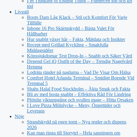
I’m Thinking of Ending Thing – Filmrecen ion och kri
töd
Livsstil
Boots Dam Låg Klack – Stil och Komfort För Varje
Tillfälle
Iphone 16 Pro Skärmskydd – Bästa Valet För
Hållbarhet
Hur snabbt växer hår – Fakta, Mätdata och Insikter
Recept med Grillad Kyckling – Smakfulla
Middagsidéer
Könssjukdomar Test Drop-In – Snabb och Säker Vård
Depend Gel iQ Outfit of the Day – Trendig Nagelvård
Hemma
Lodräta ränder på naglarna – Vad De Visar Om Hälsa
Comfort Hotel Arlanda Terminal – Smidigt Boende Vid
Terminal 5
Shahs Halal Food Stockholm – Äkta Smak och Fakta
Bli av med hosta snabbt – Effektiva Råd För Lindring
Plötslig viktuppgång och svullen mage – Hitta Orsaken
I Love Pizza Mölnlycke – Meny, Öppettider och
Leverans
Nöje
Strandskydd på egen tomt – Nya regler och dispens
2026
Kan man ringa till Storytel – Hela sanningen om