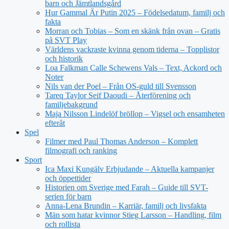
barn och Jämtlandsgård
Hur Gammal Är Putin 2025 – Födelsedatum, familj och
fakta
Morran och Tobias – Som en skänk från ovan – Gratis
på SVT Play
Världens vackraste kvinna genom tiderna – Topplistor
och historik
Loa Falkman Calle Schewens Vals – Text, Ackord och
Noter
Nils van der Poel – Från OS-guld till Svensson
Tareq Taylor Seif Daoudi – Återförening och
familjebakgrund
Maja Nilsson Lindelöf bröllop – Vigsel och ensamheten
efteråt
Spel
Filmer med Paul Thomas Anderson – Komplett
filmografi och ranking
Sport
Ica Maxi Kungälv Erbjudande – Aktuella kampanjer
och öppettider
Historien om Sverige med Farah – Guide till SVT-
serien för barn
Anna-Lena Brundin – Karriär, familj och livsfakta
Män som hatar kvinnor Stieg Larsson – Handling, film
och rollista