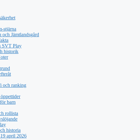
säkerhet
-stjärna
n och Jämtlandsgård
akta
på SVT Play
h historik
oter
grund
fteråt
i och ranking
öppettider
för barn
h rollista
vslöjande
lay
ch historia
19 april 2026