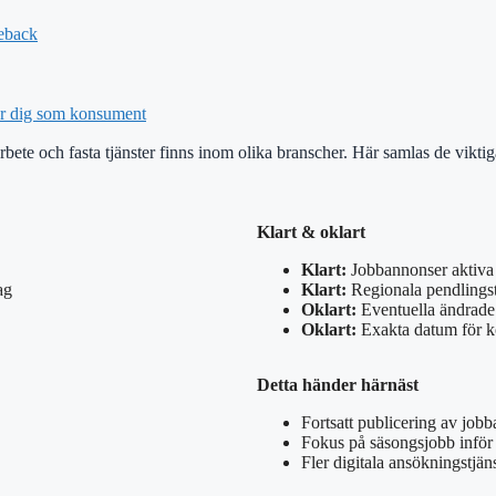
eback
ar dig som konsument
ete och fasta tjänster finns inom olika branscher. Här samlas de viktiga
Klart & oklart
Klart:
Jobbannonser aktiva 
ag
Klart:
Regionala pendlingst
Oklart:
Eventuella ändrade
Oklart:
Exakta datum för 
Detta händer härnäst
Fortsatt publicering av job
Fokus på säsongsjobb infö
Fler digitala ansökningstjäns