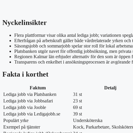
Nyckelinsikter
Flera plattformar visar olika antal lediga jobb; variationen spegla
Efterfrågan på arbetskraft gäller både vårdrelaterade yrken och t
Säsongsjobb och sommarjobb spelar stor roll för lokal arbetsma
Platsbanken utgör navet för offentlig jobbsökning, men privata 
Regionen Kalmar län erbjuder alternativ för den som är öppen f
Transparens och enkelhet i ansökningsprocessen är avgörande f
Fakta i korthet
Faktum
Detalj
Lediga jobb via Platsbanken
31 st
Lediga jobb via Jobbsafari
23 st
Lediga jobb via Jooble
69 st
Lediga jobb via Ledigajobb.se
39 st
Populärt yrke
Undersköterska
Exempel på tjänster
Kock, Parkarbetare, Skolsköter