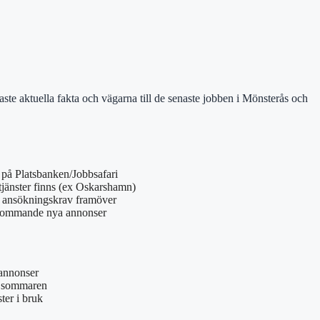
ste aktuella fakta och vägarna till de senaste jobben i Mönsterås och
på Platsbanken/Jobbsafari
jänster finns (ex Oskarshamn)
 ansökningskrav framöver
kommande nya annonser
bannonser
r sommaren
ter i bruk