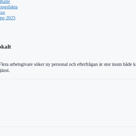
halie
ongsfakta
Max
upp 2025
okalt
lera arbetsgivare söker ny personal och efterfrågan är stor inom både
jänst.