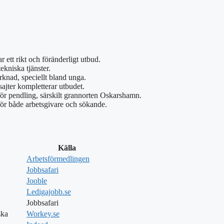
r ett rikt och föränderligt utbud.
ekniska tjänster.
rknad, speciellt bland unga.
sajter kompletterar utbudet.
ör pendling, särskilt grannorten Oskarshamn.
ör både arbetsgivare och sökande.
Källa
Arbetsförmedlingen
Jobbsafari
Jooble
Ledigajobb.se
Jobbsafari
ska
Workey.se