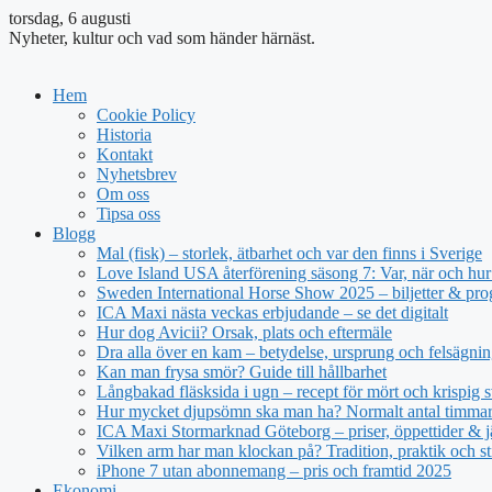
torsdag, 6 augusti
Nyheter, kultur och vad som händer härnäst.
Hem
Cookie Policy
Historia
Kontakt
Nyhetsbrev
Om oss
Tipsa oss
Blogg
Mal (fisk) – storlek, ätbarhet och var den finns i Sverige
Love Island USA återförening säsong 7: Var, när och hur 
Sweden International Horse Show 2025 – biljetter & pr
ICA Maxi nästa veckas erbjudande – se det digitalt
Hur dog Avicii? Orsak, plats och eftermäle
Dra alla över en kam – betydelse, ursprung och felsägnin
Kan man frysa smör? Guide till hållbarhet
Långbakad fläsksida i ugn – recept för mört och krispig s
Hur mycket djupsömn ska man ha? Normalt antal timmar 
ICA Maxi Stormarknad Göteborg – priser, öppettider & j
Vilken arm har man klockan på? Tradition, praktik och st
iPhone 7 utan abonnemang – pris och framtid 2025
Ekonomi