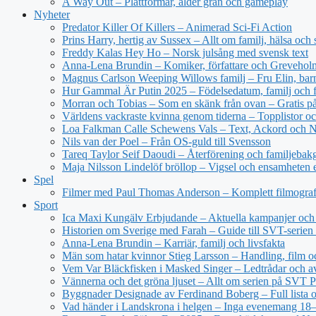
A Way Out – Plattformar, ålder grän och gameplay
Nyheter
Predator Killer Of Killers – Animerad Sci-Fi Action
Prins Harry, hertig av Sussex – Allt om familj, hälsa och 
Freddy Kalas Hey Ho – Norsk julsång med svensk text
Anna-Lena Brundin – Komiker, författare och Greveholm
Magnus Carlson Weeping Willows familj – Fru Elin, bar
Hur Gammal Är Putin 2025 – Födelsedatum, familj och f
Morran och Tobias – Som en skänk från ovan – Gratis 
Världens vackraste kvinna genom tiderna – Topplistor oc
Loa Falkman Calle Schewens Vals – Text, Ackord och N
Nils van der Poel – Från OS-guld till Svensson
Tareq Taylor Seif Daoudi – Återförening och familjebak
Maja Nilsson Lindelöf bröllop – Vigsel och ensamheten e
Spel
Filmer med Paul Thomas Anderson – Komplett filmograf
Sport
Ica Maxi Kungälv Erbjudande – Aktuella kampanjer och 
Historien om Sverige med Farah – Guide till SVT-serien 
Anna-Lena Brundin – Karriär, familj och livsfakta
Män som hatar kvinnor Stieg Larsson – Handling, film oc
Vem Var Bläckfisken i Masked Singer – Ledtrådar och a
Vännerna och det gröna ljuset – Allt om serien på SVT P
Byggnader Designade av Ferdinand Boberg – Full lista o
Vad händer i Landskrona i helgen – Inga evenemang 18–