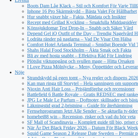
Livsstil
Boots Dam Låg Klack – Stil och Komfort För Varje Tillf
Iphone 16 Pro Skärmskydd – Bästa Valet För Hållbarhet
Hur snabbt växer hår – Fakta, Mätdata och Insikter
Recept med Grillad Kyckling – Smakfulla Middagsidéer
Könssjukdomar Test Drop-In – Snabb och Säker Vård
Depend Gel iQ Outfit of the Day – Trendig Nagelvård
Lodräta ränder på naglarna – Vad De Visar Om Hälsa
Comfort Hotel Arlanda Terminal – Smidigt Boende Vid 
Shahs Halal Food Stockholm – Äkta Smak och Fakta
Bli av med hosta snabbt – Effektiva Råd För Lindring
Plötslig viktuppgång och svullen mage – Hitta Orsaken
I Love Pizza Mölnlycke – Meny, Öppettider och Levera
Nöje
Strandskydd på egen tomt – Nya regler och dispens 202
Kan man ringa till Storytel – Hela sanningen om support
Nioxin Anti Hair Loss – Prisjämförelse och recensioner
Battlefield 6 Battle Royale – Gratis REDSEC med ranke
JPG Le Male Le Parfum – Doftnoter, skillnader och bäst
Läkningstid grad 2-bristning – Guide för återhämtning
Fernsehprogramm Jetzt Alle Sender – Se aktuella tv-tider
homebet88 win – Recension, risker och vad du bör veta
SF Mall of Scandinavia – Komplett guide till bio, priser
När Är Det Black Friday 2026 – Datum För Black Wee
Squid Game Season 2 Release Date Sweden – Premiär på