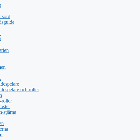
t
rsord
dsguide
n
t
erien
men
.
ådespelare
despelare och roller
m
roller
öster
-stjärna
en
erna
öd