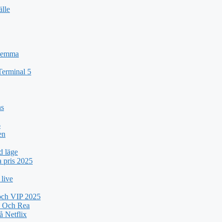
älle
 Hemma
Terminal 5
ns
6
en
d läge
a pris 2025
 live
 och VIP 2025
k Och Rea
 Netflix