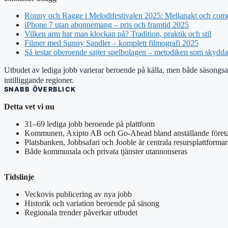
Ronny och Ragge i Melodifestivalen 2025: Mellanakt och com
iPhone 7 utan abonnemang – pris och framtid 2025
Vilken arm har man klockan på? Tradition, praktik och stil
Filmer med Sunny Sandler – komplett filmografi 2025
Så testar oberoende sajter spelbolagen – metodiken som skydd
Utbudet av lediga jobb varierar beroende på källa, men både säsongsarb
intilliggande regioner.
SNABB ÖVERBLICK
Detta vet vi nu
31–69 lediga jobb beroende på plattform
Kommunen, Axipto AB och Go-Ahead bland anställande föret
Platsbanken, Jobbsafari och Jooble är centrala resursplattformar
Både kommunala och privata tjänster utannonseras
Tidslinje
Veckovis publicering av nya jobb
Historik och variation beroende på säsong
Regionala trender påverkar utbudet