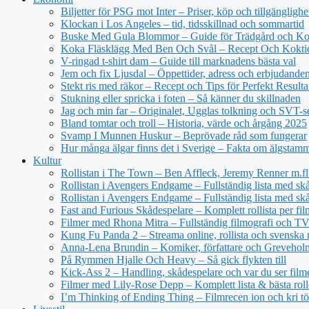
Biljetter för PSG mot Inter – Priser, köp och tillgänglighe
Klockan i Los Angeles – tid, tidsskillnad och sommartid
Buske Med Gula Blommor – Guide för Trädgård och Ko
Koka Fläsklägg Med Ben Och Svål – Recept Och Kokti
V-ringad t-shirt dam – Guide till marknadens bästa val
Jem och fix Ljusdal – Öppettider, adress och erbjudande
Stekt ris med räkor – Recept och Tips för Perfekt Resulta
Stukning eller spricka i foten – Så känner du skillnaden
Jag och min far – Originalet, Ugglas tolkning och SVT-s
Bland tomtar och troll – Historia, värde och årgång 2025
Svamp I Munnen Huskur – Beprövade råd som fungerar
Hur många älgar finns det i Sverige – Fakta om älgstam
Kultur
Rollistan i The Town – Ben Affleck, Jeremy Renner m.fl
Rollistan i Avengers Endgame – Fullständig lista med sk
Rollistan i Avengers Endgame – Fullständig lista med skå
Fast and Furious Skådespelare – Komplett rollista per fil
Filmer med Rhona Mitra – Fullständig filmografi och TV-
Kung Fu Panda 2 – Streama online, rollista och svenska r
Anna-Lena Brundin – Komiker, författare och Greveholm
På Rymmen Hjalle Och Heavy – Så gick flykten till
Kick-Ass 2 – Handling, skådespelare och var du ser film
Filmer med Lily-Rose Depp – Komplett lista & bästa roll
I’m Thinking of Ending Thing – Filmrecen ion och kri t