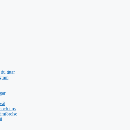
du tittar
ogram
gar
vål
och tips
ämförelse
il