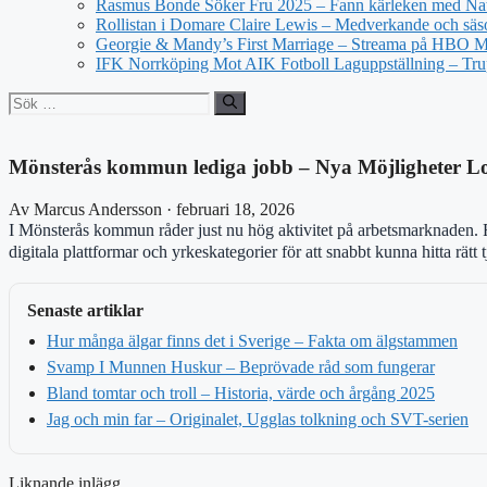
Rasmus Bonde Söker Fru 2025 – Fann kärleken med Nat
Rollistan i Domare Claire Lewis – Medverkande och säs
Georgie & Mandy’s First Marriage – Streama på HBO 
IFK Norrköping Mot AIK Fotboll Laguppställning – Tr
Sök
efter:
Mönsterås kommun lediga jobb – Nya Möjligheter L
Av Marcus Andersson · februari 18, 2026
I Mönsterås kommun råder just nu hög aktivitet på arbetsmarknaden. F
digitala plattformar och yrkeskategorier för att snabbt kunna hitta rätt t
Senaste artiklar
Hur många älgar finns det i Sverige – Fakta om älgstammen
Svamp I Munnen Huskur – Beprövade råd som fungerar
Bland tomtar och troll – Historia, värde och årgång 2025
Jag och min far – Originalet, Ugglas tolkning och SVT-serien
Liknande inlägg