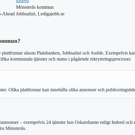
Indeed
Mönsterås kommun
o-Ahead
Jobbsafari, Ledigajobb.se
 kommun?
plattformar såsom Platsbanken, Jobbsafari och Jooble. Exempelvis kan
ika kommunala tjänster och status i pågående rekryteringsprocesser.
nster. Olika plattformar kan innehålla olika annonser och publiceringstide
obbannonser – exempelvis 24 tjänster hos Oskarshamn enligt Indeed och et
dra Mönsterås.