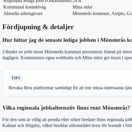
Regionala lediga jobb (Oskarshamn)
24 st
Kommunal kontaktväg
Mina sidor
Aktuella arbetsgivare
Mönsterås kommun, Axipto, G
Fördjupning & detaljer
Hur hittar jag de senaste lediga jobben i Mönsterås
Utbudet av jobb inom Mönsterås kommun presenteras främst på större 
dagligen. Kommunens egna webbsida och Mina sidor ger insyn i specif
TIPS
Bevaka flera plattformar samtidigt för att inte missa intressanta tjä
Vilka regionala jobbalternativ finns runt Mönsterås?
För den som är villig att pendla eller söker bredare finns regionala j
Kalmar och Högsby, vilket breddar sökområdet även för boende i Sö