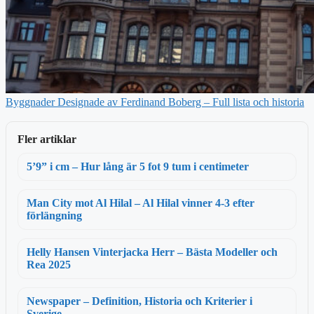
Byggnader Designade av Ferdinand Boberg – Full lista och historia
Fler artiklar
5’9” i cm – Hur lång är 5 fot 9 tum i centimeter
Man City mot Al Hilal – Al Hilal vinner 4-3 efter
förlängning
Helly Hansen Vinterjacka Herr – Bästa Modeller och
Rea 2025
Newspaper – Definition, Historia och Kriterier i
Sverige