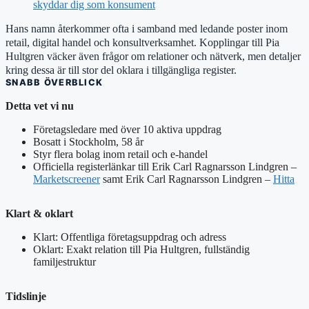
skyddar dig som konsument
Hans namn återkommer ofta i samband med ledande poster inom
retail, digital handel och konsultverksamhet. Kopplingar till Pia
Hultgren väcker även frågor om relationer och nätverk, men detaljer
kring dessa är till stor del oklara i tillgängliga register.
SNABB ÖVERBLICK
Detta vet vi nu
Företagsledare med över 10 aktiva uppdrag
Bosatt i Stockholm, 58 år
Styr flera bolag inom retail och e-handel
Officiella registerlänkar till Erik Carl Ragnarsson Lindgren –
Marketscreener
samt Erik Carl Ragnarsson Lindgren –
Hitta
Klart & oklart
Klart: Offentliga företagsuppdrag och adress
Oklart: Exakt relation till Pia Hultgren, fullständig
familjestruktur
Tidslinje