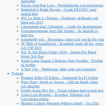
supporten
Nioxin Anti Hair Loss – Prisjämförelse och recensioner
Battlefield 6 Battle Royale – Gratis REDSEC med
ranked läge
JPG Le Male Le Parfum – Doftnoter, skillnader och
bästa pris 2025
Läkningstid grad 2-bristning – Guide för återhämtning
Fernsehprogramm Jetzt Alle Sender – Se aktuella tv-
tider live
homebet88 win – Recension, risker och vad du bör veta
SF Mall of Scandinavia – Komplett guide till bio, priser
och VIP 2025
När Är Det Black Friday 2026 – Datum För Black
Week Och Rea
Squid Game Season 2 Release Date Sweden – Premiär
på Netflix
A Way Out – Plattformar, ålder grän och gameplay
Nyheter
Predator Killer Of Killers – Animerad Sci-Fi Action
Prins Harry, hertig av Sussex – Allt om familj, hälsa
och säkerhet
Freddy Kalas Hey Ho – Norsk julsång med svensk text
Anna-Lena Brundin – Komiker, författare och
Greveholm-stjärna
Magnus Carlson Weeping Willows familj – Fru Elin,