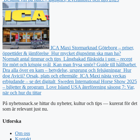
ICA Maxi Stormarknad Göteborg – priser,
öppettider & jämförelse
Hur mycket djupsömn ska man ha?
Normalt antal timmar och tips
Långbakad fläsksida i ugn – recept
för mört och krispig svål
Kan man frysa smör? Guide till hållbarhet
Dra alla över en kam – betydelse, ursprung och felsägningar
Hur
dog Avicii? Orsak, plats och eftermäle
ICA Maxi nästa veckas
erbjudande – se det digitalt
Sweden International Horse Show 2025
– biljetter & program
Love Island USA återförening säsong 7: Var,
när och hur du tittar
På nyhetssnack.se hittar du nyheter, kultur och tips — kurerat för det
som är relevant just nu.
Utforska
Om oss
Kontakt