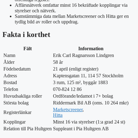
Affärsnätverk omfattar minst 16 bekräftade kopplingar via
styrelser och nätverk.
Samstämmiga data mellan Marketscreener och Hitta ger en
tydlig bild av roller och uppdrag.
Fakta i korthet
Fält
Information
Namn
Erik Carl Ragnarsson Lindgren
Ålder
58 år
Födelsedatum
21 april (enligt register)
Adress
Kaptensgatan 11, 114 57 Stockholm
Bostad
3 rum, 125 m², byggår 1883
Telefon
070-824 12 86
Huvudsakliga roller
Ordförande/ledamot i 7+ bolag
Största bolag
Riddermark Bil AB (oms. 10 264 mkr)
Marketscreener
,
Registerlänkar
Hitta
Kopplingar
Minst 16 via styrelser (1:a grad 24 st)
Relation till Pia Hultgren
Suppleant i Pia Hultgren AB