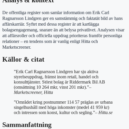
De offentliga register som samlar information om Erik Carl
Ragnarsson Lindgren ger en samstämmig och faktatät bild av hans
affärskarriär. Syftet med dessa register är att kartlägga
bolagsengagemang, snarare än att belysa privatlivet. Analysen visar
att affärsroller och officiella uppdrag prioriteras framför personliga
relationer – en tendens som är vanlig enligt Hitta och
Marketscreener.
Källor & citat
”Erik Carl Ragnarsson Lindgren har sju aktiva
styrelseuppdrag, främst inom retail, handel och
konsulttjänster. Störst bolag är Riddermark Bil AB
(omsättning 10 264 mkr, vinst 201 mkr).”
–
Marketscreener, Hitta
”Området kring postnummer 114 57 präglas av urbana
singelhushåll med höga inkomster (medel 41 959 kr)
och intressen som konst, kultur och segling.”
– Hitta.se
Sammanfattning