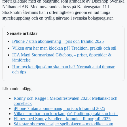
företagsledare med en bakgrund som grundare av Discshop Svenska
Näthandel AB. Med nuvarande adress på Kaptensgatan 11 i
Stockholm återfinns han i offentligheten genom en rad tunga
styrelseuppdrag och en tydlig närvaro i svenska bolagsregister.
Senaste artiklar
iPhone 7 utan abonnemang – pris och framtid 2025
Vilken arm har man klockan på? Tradition, praktik och stil
ICA Maxi Stormarknad Göteborg – priser, öppettider &
jämförelse
Hur mycket djupsömn ska man ha? Normalt antal timmar
och tips
Liknande inlägg
Ronny och Ragge i Melodifestivalen 2025: Mellanakt och
comeback
iPhone 7 utan abonnemang – pris och framtid 2025
Vilken arm har man klockan på? Tradition, praktik och stil
Filmer med Sunny Sandler – komplett filmografi 2025
Så testar oberoende sajter spelbolagen – metodiken som