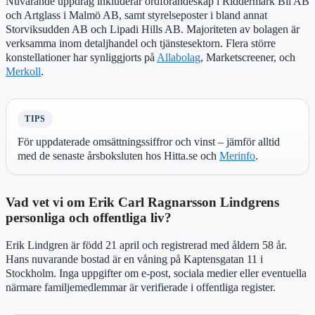
Nuvarande uppdrag inkluderar ordförandeskap i Riddermark Bil AB
och Artglass i Malmö AB, samt styrelseposter i bland annat
Storviksudden AB och Lipadi Hills AB. Majoriteten av bolagen är
verksamma inom detaljhandel och tjänstesektorn. Flera större
konstellationer har synliggjorts på
Allabolag
, Marketscreener, och
Merkoll
.
TIPS
För uppdaterade omsättningssiffror och vinst – jämför alltid
med de senaste årsboksluten hos Hitta.se och
Merinfo
.
Vad vet vi om Erik Carl Ragnarsson Lindgrens
personliga och offentliga liv?
Erik Lindgren är född 21 april och registrerad med åldern 58 år.
Hans nuvarande bostad är en våning på Kaptensgatan 11 i
Stockholm. Inga uppgifter om e-post, sociala medier eller eventuella
närmare familjemedlemmar är verifierade i offentliga register.