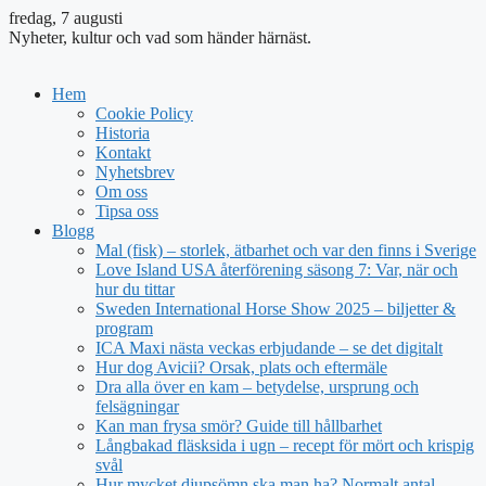
fredag, 7 augusti
Nyheter, kultur och vad som händer härnäst.
Hem
Cookie Policy
Historia
Kontakt
Nyhetsbrev
Om oss
Tipsa oss
Blogg
Mal (fisk) – storlek, ätbarhet och var den finns i Sverige
Love Island USA återförening säsong 7: Var, när och
hur du tittar
Sweden International Horse Show 2025 – biljetter &
program
ICA Maxi nästa veckas erbjudande – se det digitalt
Hur dog Avicii? Orsak, plats och eftermäle
Dra alla över en kam – betydelse, ursprung och
felsägningar
Kan man frysa smör? Guide till hållbarhet
Långbakad fläsksida i ugn – recept för mört och krispig
svål
Hur mycket djupsömn ska man ha? Normalt antal