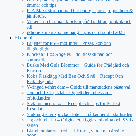
timmar och tips
ICA Maxi Stormarknad Göteborg – priser, öppettider &
jämförelse
Vilken arm har man klockan på? Tradition, praktik och
stil
iPhone 7 utan abonnemang – pris och framtid 2025
Ekonomi
Biljetter för PSG mot Inter – Priser, köp och
tillgänglighet
Klockan i Los Angeles – tid, tidsskillnad och
sommartid
Buske Med Gula Blommor – Guide för Trädgård och
Korsord
Koka Fläsklägg Med Ben Och Svål – Recept Och
Koktidsguide
V-ringad t-shirt dam – Guide till marknadens bästa val
Jem och fix Ljusdal – Öppettider, adress och
erbjudanden
Stekt ris med räkor – Recept och Tips för Perfekt
Resultat
Stukning eller spricka i foten – Så känner du skillnaden
Jag och min far – Originalet, Ugglas tolkning och SVT-
serien
Bland tomtar och troll – Historia, värde och årgång