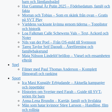
barn och Jämtlandsgård
Hur Gammal Är Putin 2025 – Födelsedatum, familj och
fakta
Morran och Tobias – Som en skänk från ovan – Gratis
på SVT Play
Världens vackraste kvinna genom tiderna – Topplistor
och historik
Loa Falkman Calle Schewens Vals – Text, Ackord och
Noter
Nils van der Poel – Från OS-guld till Svensson
Tareq Taylor Seif Daoudi – Återförening och
familjebakgrund
Maja Nilsson Lindelöf bröllop – Vigsel och ensamheten
efteråt
Spel
Filmer med Paul Thomas Anderson – Komplett
filmografi och ranking
Sport
Ica Maxi Kungälv Erbjudande – Aktuella kampanjer
och öppettider
Historien om Sverige med Farah – Guide till SVT-
serien för barn
Anna-Lena Brundin – Karriär, familj och livsfakta
Män som hatar kvinnor Stieg Larsson – Handling, film
och rollista