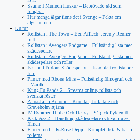
2025
Svamp I Munnen Huskur – Beprövade råd som
fungerar
Hur många älgar finns det i Sverige – Fakta om
älgstammen
Kultur
Rollistan i The Town – Ben Affleck, Jeremy Renner
m.fl.
Rollistan i Avengers Endgame – Fullständig lista med
skådespelare
Rollistan i Avengers Endgame – Fullständig lista med
skådespelare och roller
Fast and Furious Skådespelare – Komplett rollista per
film
Filmer med Rhona Mitra – Fullständig filmografi och
TV-roller
Kung Fu Panda 2 – Streama online, rollista och
svenska röster
Anna-Lena Brundin – Komiker, författare och
Greveholm-stjärna
På Rymmen Hjalle Och Heavy – Så gick flykten till
Kick-Ass 2 – Handling, skådespelare och var du ser
filmen
Filmer med Lily-Rose Depp – Komplett lista & bästa
rollerna