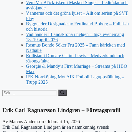
Vem Var Bläckfisken i Masked Singer – Ledtrådar och
avslöjande
Vännerna och det gröna ljuset – Allt om serien på SVT
Play
Byggnader Designade av Ferdinand Boberg – Full lista
och historia
Vad händer i Landskrona i helgen – Inga evenemang
18–19 april 2026
Rasmus Bonde Söker Fru 2025 – Fann kärleken med
Nathalie
Rollistan i Domare Claire Lewis – Medverkande och
säsongsfakta
Georgie & Mandy’s First Marriage – Streama på HBO
Max
IFK Norrköping Mot AIK Fotboll Laguppställning –
Trupp 2025
Sök
efter:
Erik Carl Ragnarsson Lindgren – Företagsprofil
Av Marcus Andersson · februari 15, 2026
Erik Carl Ragnarsson Lindgren är en namnkunnig svensk