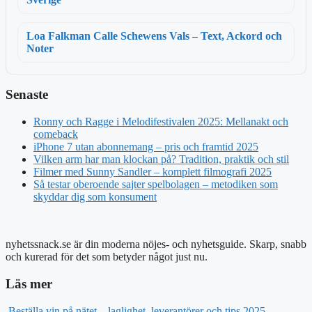
Loa Falkman Calle Schewens Vals – Text, Ackord och
Noter
Senaste
Ronny och Ragge i Melodifestivalen 2025: Mellanakt och
comeback
iPhone 7 utan abonnemang – pris och framtid 2025
Vilken arm har man klockan på? Tradition, praktik och stil
Filmer med Sunny Sandler – komplett filmografi 2025
Så testar oberoende sajter spelbolagen – metodiken som
skyddar dig som konsument
nyhetssnack.se är din moderna nöjes- och nyhetsguide. Skarp, snabb
och kurerad för det som betyder något just nu.
Läs mer
Beställa vin på nätet – laglighet, leverantörer och tips 2025