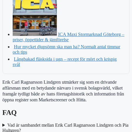
ICA Maxi Stormarknad Göteborg –
priser, öppettider & jämförelse
Hur mycket djupsömn ska man ha? Normalt antal timmar
och tips
Långbakad fläsksida i ugn – recept för mört och krispig
svål
Erik Carl Ragnarsson Lindgren utmärker sig som en drivande
affärsman med en betydande närvaro i svensk bolagsvärld, vilket
framgår tydligt både av hans företagshistorik och information från
öppna register som Marketscreener och Hitta.
FAQ
Vad är sambandet mellan Erik Carl Ragnarsson Lindgren och Pia
Hultgren?