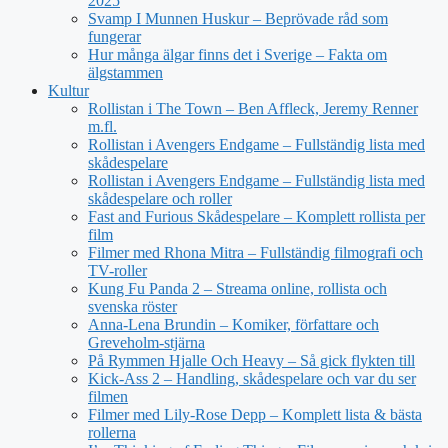
2025
Svamp I Munnen Huskur – Beprövade råd som
fungerar
Hur många älgar finns det i Sverige – Fakta om
älgstammen
Kultur
Rollistan i The Town – Ben Affleck, Jeremy Renner
m.fl.
Rollistan i Avengers Endgame – Fullständig lista med
skådespelare
Rollistan i Avengers Endgame – Fullständig lista med
skådespelare och roller
Fast and Furious Skådespelare – Komplett rollista per
film
Filmer med Rhona Mitra – Fullständig filmografi och
TV-roller
Kung Fu Panda 2 – Streama online, rollista och
svenska röster
Anna-Lena Brundin – Komiker, författare och
Greveholm-stjärna
På Rymmen Hjalle Och Heavy – Så gick flykten till
Kick-Ass 2 – Handling, skådespelare och var du ser
filmen
Filmer med Lily-Rose Depp – Komplett lista & bästa
rollerna