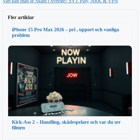
Vart kan man se Skam i Sverige? SVT Play, NRK & VPN
Fler artiklar
iPhone 15 Pro Max 2026 – pri , upport och vanliga
problem
Kick-Ass 2 – Handling, skådespelare och var du ser
filmen