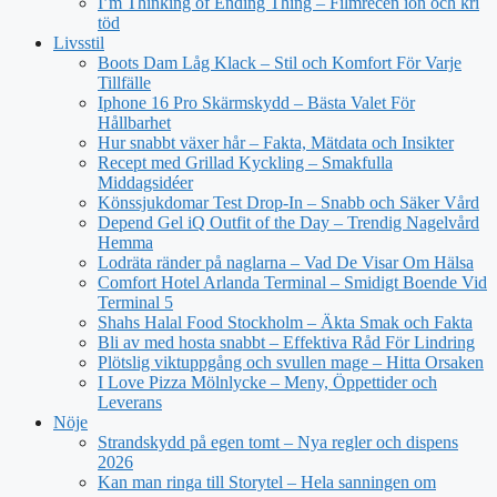
I’m Thinking of Ending Thing – Filmrecen ion och kri
töd
Livsstil
Boots Dam Låg Klack – Stil och Komfort För Varje
Tillfälle
Iphone 16 Pro Skärmskydd – Bästa Valet För
Hållbarhet
Hur snabbt växer hår – Fakta, Mätdata och Insikter
Recept med Grillad Kyckling – Smakfulla
Middagsidéer
Könssjukdomar Test Drop-In – Snabb och Säker Vård
Depend Gel iQ Outfit of the Day – Trendig Nagelvård
Hemma
Lodräta ränder på naglarna – Vad De Visar Om Hälsa
Comfort Hotel Arlanda Terminal – Smidigt Boende Vid
Terminal 5
Shahs Halal Food Stockholm – Äkta Smak och Fakta
Bli av med hosta snabbt – Effektiva Råd För Lindring
Plötslig viktuppgång och svullen mage – Hitta Orsaken
I Love Pizza Mölnlycke – Meny, Öppettider och
Leverans
Nöje
Strandskydd på egen tomt – Nya regler och dispens
2026
Kan man ringa till Storytel – Hela sanningen om