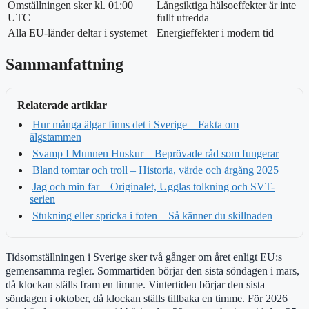
Omställningen sker kl. 01:00
Långsiktiga hälsoeffekter är inte
UTC
fullt utredda
Alla EU-länder deltar i systemet
Energieffekter i modern tid
Sammanfattning
Relaterade artiklar
Hur många älgar finns det i Sverige – Fakta om
älgstammen
Svamp I Munnen Huskur – Beprövade råd som fungerar
Bland tomtar och troll – Historia, värde och årgång 2025
Jag och min far – Originalet, Ugglas tolkning och SVT-
serien
Stukning eller spricka i foten – Så känner du skillnaden
Tidsomställningen i Sverige sker två gånger om året enligt EU:s
gemensamma regler. Sommartiden börjar den sista söndagen i mars,
då klockan ställs fram en timme. Vintertiden börjar den sista
söndagen i oktober, då klockan ställs tillbaka en timme. För 2026