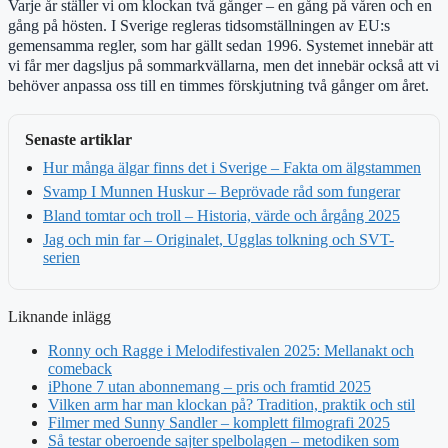
Varje år ställer vi om klockan två gånger – en gång på våren och en
gång på hösten. I Sverige regleras tidsomställningen av EU:s
gemensamma regler, som har gällt sedan 1996. Systemet innebär att
vi får mer dagsljus på sommarkvällarna, men det innebär också att vi
behöver anpassa oss till en timmes förskjutning två gånger om året.
Senaste artiklar
Hur många älgar finns det i Sverige – Fakta om älgstammen
Svamp I Munnen Huskur – Beprövade råd som fungerar
Bland tomtar och troll – Historia, värde och årgång 2025
Jag och min far – Originalet, Ugglas tolkning och SVT-
serien
Liknande inlägg
Ronny och Ragge i Melodifestivalen 2025: Mellanakt och
comeback
iPhone 7 utan abonnemang – pris och framtid 2025
Vilken arm har man klockan på? Tradition, praktik och stil
Filmer med Sunny Sandler – komplett filmografi 2025
Så testar oberoende sajter spelbolagen – metodiken som