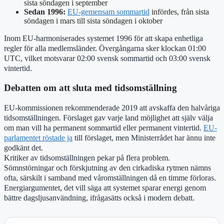
sista söndagen i september
Sedan 1996:
EU-gemensam sommartid
infördes, från sista
söndagen i mars till sista söndagen i oktober
Inom EU-harmoniserades systemet 1996 för att skapa enhetliga
regler för alla medlemsländer. Övergångarna sker klockan 01:00
UTC, vilket motsvarar 02:00 svensk sommartid och 03:00 svensk
vintertid.
Debatten om att sluta med tidsomställning
EU-kommissionen rekommenderade 2019 att avskaffa den halvåriga
tidsomställningen. Förslaget gav varje land möjlighet att själv välja
om man vill ha permanent sommartid eller permanent vintertid.
EU-
parlamentet röstade ja
till förslaget, men Ministerrådet har ännu inte
godkänt det.
Kritiker av tidsomställningen pekar på flera problem.
Sömnstörningar och förskjutning av den cirkadiska rytmen nämns
ofta, särskilt i samband med våromställningen då en timme förloras.
Energiargumentet, det vill säga att systemet sparar energi genom
bättre dagsljusanvändning, ifrågasätts också i modern debatt.