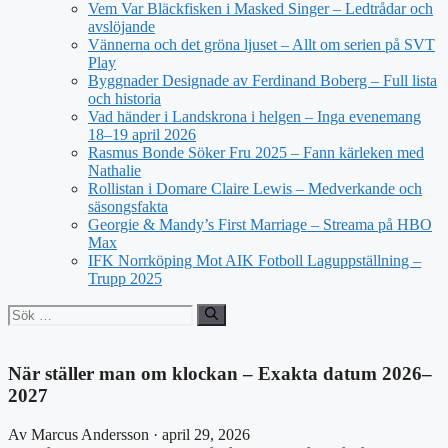
Vem Var Bläckfisken i Masked Singer – Ledtrådar och
avslöjande
Vännerna och det gröna ljuset – Allt om serien på SVT
Play
Byggnader Designade av Ferdinand Boberg – Full lista
och historia
Vad händer i Landskrona i helgen – Inga evenemang
18–19 april 2026
Rasmus Bonde Söker Fru 2025 – Fann kärleken med
Nathalie
Rollistan i Domare Claire Lewis – Medverkande och
säsongsfakta
Georgie & Mandy’s First Marriage – Streama på HBO
Max
IFK Norrköping Mot AIK Fotboll Laguppställning –
Trupp 2025
Sök
efter:
När ställer man om klockan – Exakta datum 2026–
2027
Av Marcus Andersson · april 29, 2026