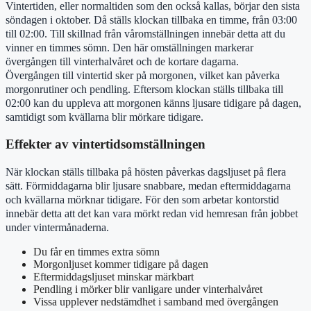
Vintertiden, eller normaltiden som den också kallas, börjar den sista
söndagen i oktober. Då ställs klockan tillbaka en timme, från 03:00
till 02:00. Till skillnad från våromställningen innebär detta att du
vinner en timmes sömn. Den här omställningen markerar
övergången till vinterhalvåret och de kortare dagarna.
Övergången till vintertid sker på morgonen, vilket kan påverka
morgonrutiner och pendling. Eftersom klockan ställs tillbaka till
02:00 kan du uppleva att morgonen känns ljusare tidigare på dagen,
samtidigt som kvällarna blir mörkare tidigare.
Effekter av vintertidsomställningen
När klockan ställs tillbaka på hösten påverkas dagsljuset på flera
sätt. Förmiddagarna blir ljusare snabbare, medan eftermiddagarna
och kvällarna mörknar tidigare. För den som arbetar kontorstid
innebär detta att det kan vara mörkt redan vid hemresan från jobbet
under vintermånaderna.
Du får en timmes extra sömn
Morgonljuset kommer tidigare på dagen
Eftermiddagsljuset minskar märkbart
Pendling i mörker blir vanligare under vinterhalvåret
Vissa upplever nedstämdhet i samband med övergången