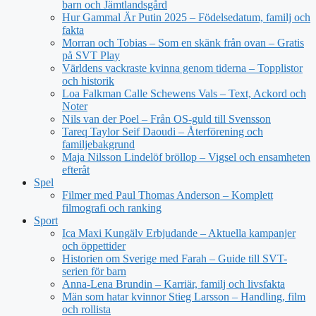
barn och Jämtlandsgård
Hur Gammal Är Putin 2025 – Födelsedatum, familj och
fakta
Morran och Tobias – Som en skänk från ovan – Gratis
på SVT Play
Världens vackraste kvinna genom tiderna – Topplistor
och historik
Loa Falkman Calle Schewens Vals – Text, Ackord och
Noter
Nils van der Poel – Från OS-guld till Svensson
Tareq Taylor Seif Daoudi – Återförening och
familjebakgrund
Maja Nilsson Lindelöf bröllop – Vigsel och ensamheten
efteråt
Spel
Filmer med Paul Thomas Anderson – Komplett
filmografi och ranking
Sport
Ica Maxi Kungälv Erbjudande – Aktuella kampanjer
och öppettider
Historien om Sverige med Farah – Guide till SVT-
serien för barn
Anna-Lena Brundin – Karriär, familj och livsfakta
Män som hatar kvinnor Stieg Larsson – Handling, film
och rollista