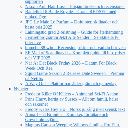
supporten
Nioxin Anti Hair Loss – Prisjämförelse och recensioner
Battlefield 6 Battle Royale – Gratis REDSEC med
ranked läge
JPG Le Male Le Parfum – Doftnoter, skillnader och
bästa pris 2025
Läkningstid grad 2-bristning – Guide för återhämtning
Fernsehprogramm Jetzt Alle Sender – Se aktuella tv-
tider live
homebet88 win – Recension, risker och vad du bör veta
SF Mall of Scandinavia – Komplett guide till bio, priser
och VIP 2025
När Är Det Black Friday 2026 – Datum För Black
Week Och Rea
Squid Game Season 2 Release Date Sweden – Premiär
på Netflix
A Way Out – Plattformar, ålder grän och gameplay
Nyheter
Predator Killer Of Killers – Animerad Sci-Fi Action
Prins Harry, hertig av Sussex – Allt om familj, hälsa
och säkerhet
Freddy Kalas Hey Ho – Norsk julsång med svensk text
Anna-Lena Brundin – Komiker, författare och
Greveholm-stjärna
Magnus Carlson Weeping Willows familj – Fru Elin,