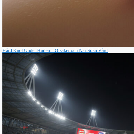
Hård Knöl Under Huden – Orsaker och När Söka Vård