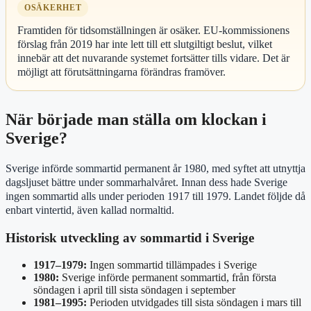
OSÄKERHET
Framtiden för tidsomställningen är osäker. EU-kommissionens
förslag från 2019 har inte lett till ett slutgiltigt beslut, vilket
innebär att det nuvarande systemet fortsätter tills vidare. Det är
möjligt att förutsättningarna förändras framöver.
När började man ställa om klockan i
Sverige?
Sverige införde sommartid permanent år 1980, med syftet att utnyttja
dagsljuset bättre under sommarhalvåret. Innan dess hade Sverige
ingen sommartid alls under perioden 1917 till 1979. Landet följde då
enbart vintertid, även kallad normaltid.
Historisk utveckling av sommartid i Sverige
1917–1979:
Ingen sommartid tillämpades i Sverige
1980:
Sverige införde permanent sommartid, från första
söndagen i april till sista söndagen i september
1981–1995:
Perioden utvidgades till sista söndagen i mars till