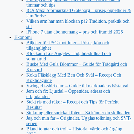
timmar och tips
ICA Maxi Stormarknad Göteborg – priser, öppettider &
jämförelse
Vilken arm har man klockan på? Tradition, praktik och
stil
iPhone 7 utan abonnemang – pris och framtid 2025
Ekonomi
Biljetter för PSG mot Inter – Priser, köp och
tillgänglighet
Klockan i Los Angeles – tid, tidsskillnad och
sommartid
Buske Med Gula Blommor – Guide för Trädgård och
Korsord
Koka Fläsklägg Med Ben Och Svål – Recept Och
Koktidsguide
V-ringad t-shirt dam – Guide till marknadens bästa val
Jem och fix Ljusdal – Öppettider, adress och
erbjudanden
Stekt ris med räkor – Recept och Tips för Perfekt
Resultat
Stukning eller spricka i foten – Så känner du skillnaden
Jag och min far – Originalet, Ugglas tolkning och SVT-
serien
Bland tomtar och troll – Historia, värde och årgång