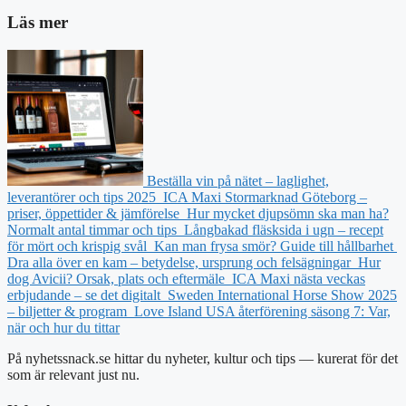
Läs mer
Beställa vin på nätet – laglighet,
leverantörer och tips 2025
ICA Maxi Stormarknad Göteborg –
priser, öppettider & jämförelse
Hur mycket djupsömn ska man ha?
Normalt antal timmar och tips
Långbakad fläsksida i ugn – recept
för mört och krispig svål
Kan man frysa smör? Guide till hållbarhet
Dra alla över en kam – betydelse, ursprung och felsägningar
Hur
dog Avicii? Orsak, plats och eftermäle
ICA Maxi nästa veckas
erbjudande – se det digitalt
Sweden International Horse Show 2025
– biljetter & program
Love Island USA återförening säsong 7: Var,
när och hur du tittar
På nyhetssnack.se hittar du nyheter, kultur och tips — kurerat för det
som är relevant just nu.