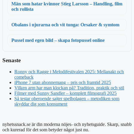
Män som hatar kvinnor Stieg Larsson – Handling, film
och rollista
Obalans i njurarna och vit tunga: Orsaker & symtom
Pussel med egen bild – skapa fotopussel online
Senaste
Ronny och Ragge i Melodifestivalen 2025: Mellanakt och
comeback
iPhone 7 utan abonnemang – pris och framtid 2025
Vilken arm har man klockan på? Tradition, praktik och stil
Filmer med Sunny Sandler – komplett filmografi 2025
Så testar oberoende sajter spelbolagen – metodiken som
skyddar dig som konsument
nyhetssnack.se är din moderna nöjes- och nyhetsguide. Skarp, snabb
och kurerad för det som betyder något just nu.