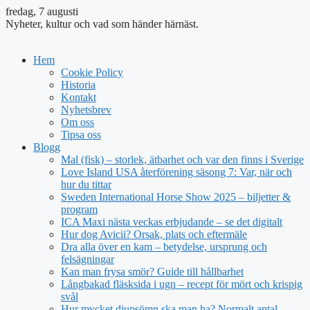
fredag, 7 augusti
Nyheter, kultur och vad som händer härnäst.
Hem
Cookie Policy
Historia
Kontakt
Nyhetsbrev
Om oss
Tipsa oss
Blogg
Mal (fisk) – storlek, ätbarhet och var den finns i Sverige
Love Island USA återförening säsong 7: Var, när och
hur du tittar
Sweden International Horse Show 2025 – biljetter &
program
ICA Maxi nästa veckas erbjudande – se det digitalt
Hur dog Avicii? Orsak, plats och eftermäle
Dra alla över en kam – betydelse, ursprung och
felsägningar
Kan man frysa smör? Guide till hållbarhet
Långbakad fläsksida i ugn – recept för mört och krispig
svål
Hur mycket djupsömn ska man ha? Normalt antal