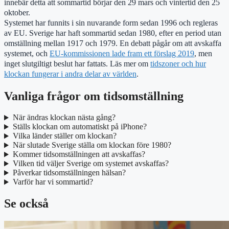
innebär detta att sommartid börjar den 29 mars och vintertid den 25
oktober.
Systemet har funnits i sin nuvarande form sedan 1996 och regleras
av EU. Sverige har haft sommartid sedan 1980, efter en period utan
omställning mellan 1917 och 1979. En debatt pågår om att avskaffa
systemet, och
EU-kommissionen lade fram ett förslag 2019
, men
inget slutgiltigt beslut har fattats. Läs mer om
tidszoner och hur
klockan fungerar i andra delar av världen
.
Vanliga frågor om tidsomställning
När ändras klockan nästa gång?
Ställs klockan om automatiskt på iPhone?
Vilka länder ställer om klockan?
När slutade Sverige ställa om klockan före 1980?
Kommer tidsomställningen att avskaffas?
Vilken tid väljer Sverige om systemet avskaffas?
Påverkar tidsomställningen hälsan?
Varför har vi sommartid?
Se också