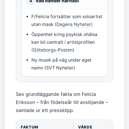
Vad händer härnäst
4
F/Felicia fortsätter som soloartist
utan mask (
Dagens Nyheter
)
Öppenhet kring psykisk ohälsa
kan bli centralt i artistprofilen
(
Göteborgs-Posten
)
Ny musik på väg under eget
namn (SVT Nyheter)
Sex grundläggande fakta om Felicia
Eriksson – från födelseår till avslöjande –
samlade ur ett pressklipp.
FAKTUM
VÄRDE