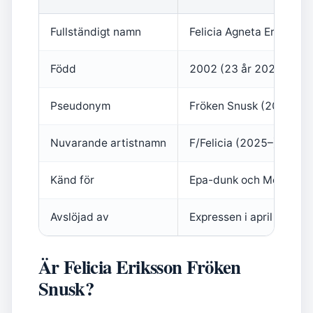
Fullständigt namn
Felicia Agneta Eriksson
Född
2002 (23 år 2025) (Exp
Pseudonym
Fröken Snusk (2022–20
Nuvarande artistnamn
F/Felicia (2025–) (SVT 
Känd för
Epa-dunk och Melodifes
Avslöjad av
Expressen i april 2025 
Är Felicia Eriksson Fröken
Snusk?