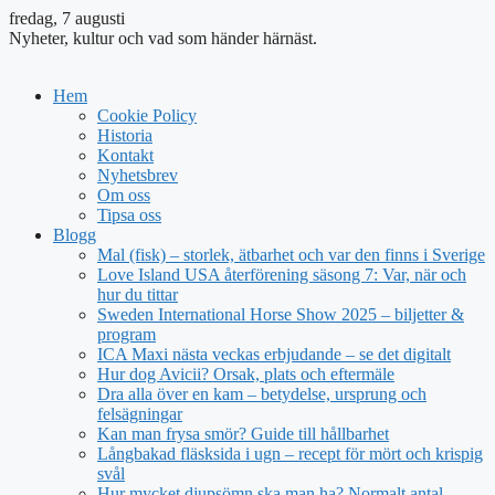
fredag, 7 augusti
Nyheter, kultur och vad som händer härnäst.
Hem
Cookie Policy
Historia
Kontakt
Nyhetsbrev
Om oss
Tipsa oss
Blogg
Mal (fisk) – storlek, ätbarhet och var den finns i Sverige
Love Island USA återförening säsong 7: Var, när och
hur du tittar
Sweden International Horse Show 2025 – biljetter &
program
ICA Maxi nästa veckas erbjudande – se det digitalt
Hur dog Avicii? Orsak, plats och eftermäle
Dra alla över en kam – betydelse, ursprung och
felsägningar
Kan man frysa smör? Guide till hållbarhet
Långbakad fläsksida i ugn – recept för mört och krispig
svål
Hur mycket djupsömn ska man ha? Normalt antal