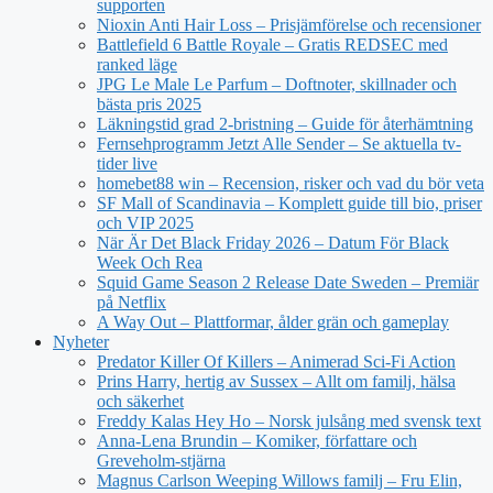
supporten
Nioxin Anti Hair Loss – Prisjämförelse och recensioner
Battlefield 6 Battle Royale – Gratis REDSEC med
ranked läge
JPG Le Male Le Parfum – Doftnoter, skillnader och
bästa pris 2025
Läkningstid grad 2-bristning – Guide för återhämtning
Fernsehprogramm Jetzt Alle Sender – Se aktuella tv-
tider live
homebet88 win – Recension, risker och vad du bör veta
SF Mall of Scandinavia – Komplett guide till bio, priser
och VIP 2025
När Är Det Black Friday 2026 – Datum För Black
Week Och Rea
Squid Game Season 2 Release Date Sweden – Premiär
på Netflix
A Way Out – Plattformar, ålder grän och gameplay
Nyheter
Predator Killer Of Killers – Animerad Sci-Fi Action
Prins Harry, hertig av Sussex – Allt om familj, hälsa
och säkerhet
Freddy Kalas Hey Ho – Norsk julsång med svensk text
Anna-Lena Brundin – Komiker, författare och
Greveholm-stjärna
Magnus Carlson Weeping Willows familj – Fru Elin,