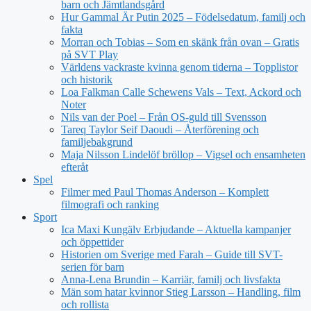
barn och Jämtlandsgård
Hur Gammal Är Putin 2025 – Födelsedatum, familj och
fakta
Morran och Tobias – Som en skänk från ovan – Gratis
på SVT Play
Världens vackraste kvinna genom tiderna – Topplistor
och historik
Loa Falkman Calle Schewens Vals – Text, Ackord och
Noter
Nils van der Poel – Från OS-guld till Svensson
Tareq Taylor Seif Daoudi – Återförening och
familjebakgrund
Maja Nilsson Lindelöf bröllop – Vigsel och ensamheten
efteråt
Spel
Filmer med Paul Thomas Anderson – Komplett
filmografi och ranking
Sport
Ica Maxi Kungälv Erbjudande – Aktuella kampanjer
och öppettider
Historien om Sverige med Farah – Guide till SVT-
serien för barn
Anna-Lena Brundin – Karriär, familj och livsfakta
Män som hatar kvinnor Stieg Larsson – Handling, film
och rollista