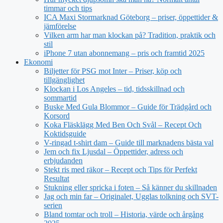
timmar och tips
ICA Maxi Stormarknad Göteborg – priser, öppettider &
jämförelse
Vilken arm har man klockan på? Tradition, praktik och
stil
iPhone 7 utan abonnemang – pris och framtid 2025
Ekonomi
Biljetter för PSG mot Inter – Priser, köp och
tillgänglighet
Klockan i Los Angeles – tid, tidsskillnad och
sommartid
Buske Med Gula Blommor – Guide för Trädgård och
Korsord
Koka Fläsklägg Med Ben Och Svål – Recept Och
Koktidsguide
V-ringad t-shirt dam – Guide till marknadens bästa val
Jem och fix Ljusdal – Öppettider, adress och
erbjudanden
Stekt ris med räkor – Recept och Tips för Perfekt
Resultat
Stukning eller spricka i foten – Så känner du skillnaden
Jag och min far – Originalet, Ugglas tolkning och SVT-
serien
Bland tomtar och troll – Historia, värde och årgång