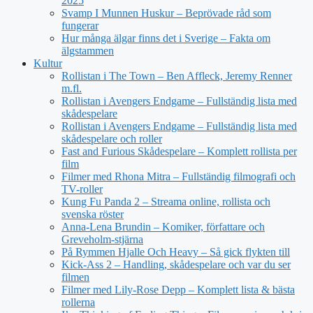
2025
Svamp I Munnen Huskur – Beprövade råd som
fungerar
Hur många älgar finns det i Sverige – Fakta om
älgstammen
Kultur
Rollistan i The Town – Ben Affleck, Jeremy Renner
m.fl.
Rollistan i Avengers Endgame – Fullständig lista med
skådespelare
Rollistan i Avengers Endgame – Fullständig lista med
skådespelare och roller
Fast and Furious Skådespelare – Komplett rollista per
film
Filmer med Rhona Mitra – Fullständig filmografi och
TV-roller
Kung Fu Panda 2 – Streama online, rollista och
svenska röster
Anna-Lena Brundin – Komiker, författare och
Greveholm-stjärna
På Rymmen Hjalle Och Heavy – Så gick flykten till
Kick-Ass 2 – Handling, skådespelare och var du ser
filmen
Filmer med Lily-Rose Depp – Komplett lista & bästa
rollerna