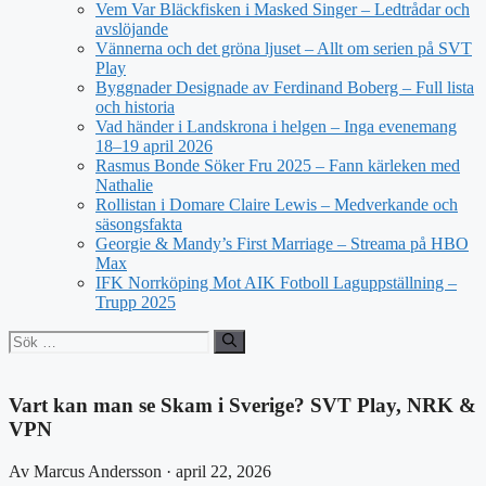
Vem Var Bläckfisken i Masked Singer – Ledtrådar och
avslöjande
Vännerna och det gröna ljuset – Allt om serien på SVT
Play
Byggnader Designade av Ferdinand Boberg – Full lista
och historia
Vad händer i Landskrona i helgen – Inga evenemang
18–19 april 2026
Rasmus Bonde Söker Fru 2025 – Fann kärleken med
Nathalie
Rollistan i Domare Claire Lewis – Medverkande och
säsongsfakta
Georgie & Mandy’s First Marriage – Streama på HBO
Max
IFK Norrköping Mot AIK Fotboll Laguppställning –
Trupp 2025
Sök
efter:
Vart kan man se Skam i Sverige? SVT Play, NRK &
VPN
Av Marcus Andersson · april 22, 2026