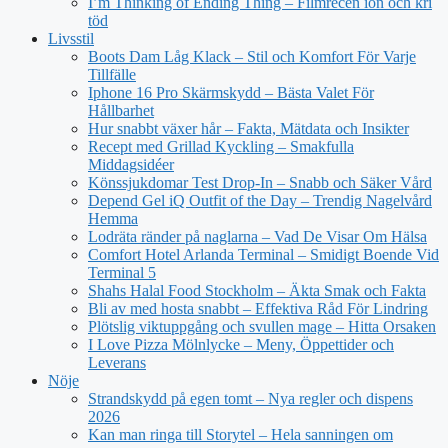
I’m Thinking of Ending Thing – Filmrecen ion och kri
töd
Livsstil
Boots Dam Låg Klack – Stil och Komfort För Varje
Tillfälle
Iphone 16 Pro Skärmskydd – Bästa Valet För
Hållbarhet
Hur snabbt växer hår – Fakta, Mätdata och Insikter
Recept med Grillad Kyckling – Smakfulla
Middagsidéer
Könssjukdomar Test Drop-In – Snabb och Säker Vård
Depend Gel iQ Outfit of the Day – Trendig Nagelvård
Hemma
Lodräta ränder på naglarna – Vad De Visar Om Hälsa
Comfort Hotel Arlanda Terminal – Smidigt Boende Vid
Terminal 5
Shahs Halal Food Stockholm – Äkta Smak och Fakta
Bli av med hosta snabbt – Effektiva Råd För Lindring
Plötslig viktuppgång och svullen mage – Hitta Orsaken
I Love Pizza Mölnlycke – Meny, Öppettider och
Leverans
Nöje
Strandskydd på egen tomt – Nya regler och dispens
2026
Kan man ringa till Storytel – Hela sanningen om