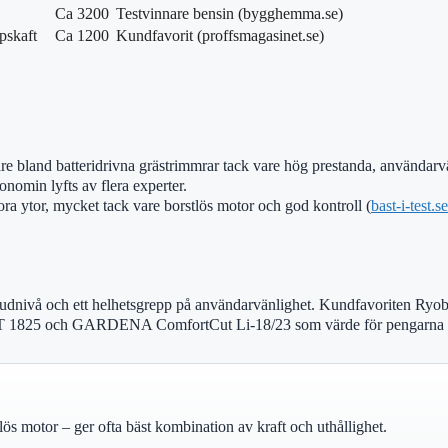
Ca 3200
Testvinnare bensin (bygghemma.se)
pskaft
Ca 1200
Kundfavorit (proffsmagasinet.se)
bland batteridrivna grästrimmrar tack vare hög prestanda, användarvänl
onomin lyfts av flera experter.
a ytor, mycket tack vare borstlös motor och god kontroll (
bast-i-test.se
judnivå och ett helhetsgrepp på användarvänlighet. Kundfavoriten Ry
T 1825 och GARDENA ComfortCut Li-18/23 som värde för pengarna 
lös motor – ger ofta bäst kombination av kraft och uthållighet.