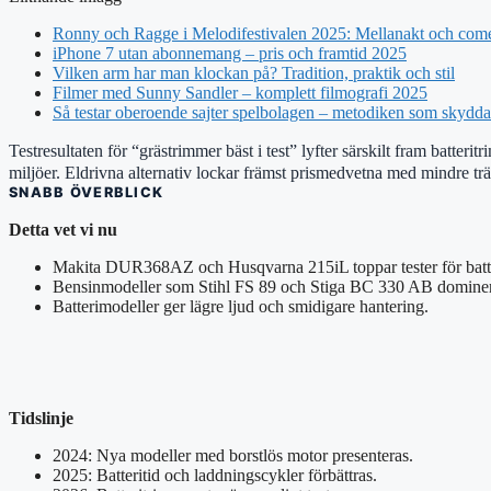
Ronny och Ragge i Melodifestivalen 2025: Mellanakt och com
iPhone 7 utan abonnemang – pris och framtid 2025
Vilken arm har man klockan på? Tradition, praktik och stil
Filmer med Sunny Sandler – komplett filmografi 2025
Så testar oberoende sajter spelbolagen – metodiken som skydd
Testresultaten för “grästrimmer bäst i test” lyfter särskilt fram batte
miljöer. Eldrivna alternativ lockar främst prismedvetna med mindre tr
SNABB ÖVERBLICK
Detta vet vi nu
Makita DUR368AZ och Husqvarna 215iL toppar tester för batte
Bensinmodeller som Stihl FS 89 och Stiga BC 330 AB dominerar
Batterimodeller ger lägre ljud och smidigare hantering.
Tidslinje
2024: Nya modeller med borstlös motor presenteras.
2025: Batteritid och laddningscykler förbättras.