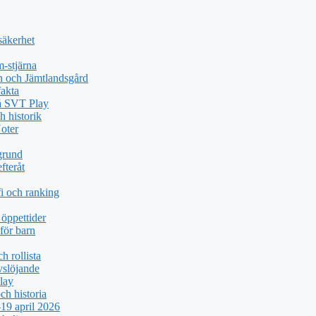
säkerhet
-stjärna
n och Jämtlandsgård
akta
på SVT Play
h historik
oter
grund
fteråt
i och ranking
öppettider
för barn
h rollista
vslöjande
lay
ch historia
19 april 2026