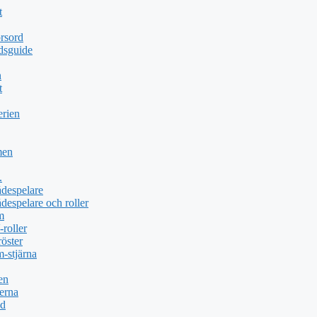
t
rsord
dsguide
n
t
erien
men
.
ådespelare
despelare och roller
m
roller
öster
-stjärna
en
erna
öd