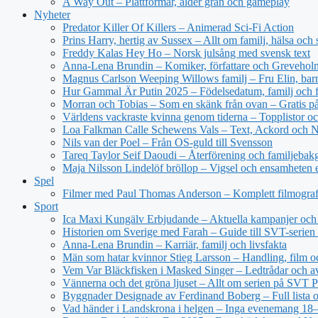
A Way Out – Plattformar, ålder grän och gameplay
Nyheter
Predator Killer Of Killers – Animerad Sci-Fi Action
Prins Harry, hertig av Sussex – Allt om familj, hälsa och 
Freddy Kalas Hey Ho – Norsk julsång med svensk text
Anna-Lena Brundin – Komiker, författare och Greveholm
Magnus Carlson Weeping Willows familj – Fru Elin, bar
Hur Gammal Är Putin 2025 – Födelsedatum, familj och f
Morran och Tobias – Som en skänk från ovan – Gratis 
Världens vackraste kvinna genom tiderna – Topplistor oc
Loa Falkman Calle Schewens Vals – Text, Ackord och N
Nils van der Poel – Från OS-guld till Svensson
Tareq Taylor Seif Daoudi – Återförening och familjebak
Maja Nilsson Lindelöf bröllop – Vigsel och ensamheten e
Spel
Filmer med Paul Thomas Anderson – Komplett filmograf
Sport
Ica Maxi Kungälv Erbjudande – Aktuella kampanjer och 
Historien om Sverige med Farah – Guide till SVT-serien 
Anna-Lena Brundin – Karriär, familj och livsfakta
Män som hatar kvinnor Stieg Larsson – Handling, film oc
Vem Var Bläckfisken i Masked Singer – Ledtrådar och a
Vännerna och det gröna ljuset – Allt om serien på SVT P
Byggnader Designade av Ferdinand Boberg – Full lista o
Vad händer i Landskrona i helgen – Inga evenemang 18–