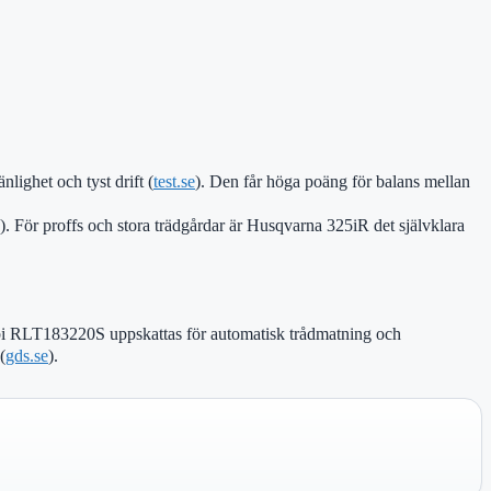
ighet och tyst drift (
test.se
). Den får höga poäng för balans mellan
). För proffs och stora trädgårdar är Husqvarna 325iR det självklara
obi RLT183220S uppskattas för automatisk trådmatning och
(
gds.se
).