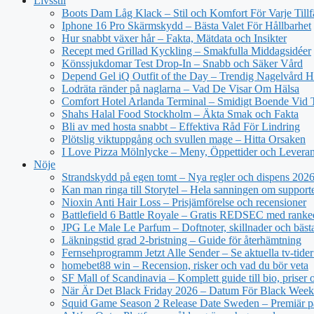
Livsstil
Boots Dam Låg Klack – Stil och Komfort För Varje Tillf
Iphone 16 Pro Skärmskydd – Bästa Valet För Hållbarhet
Hur snabbt växer hår – Fakta, Mätdata och Insikter
Recept med Grillad Kyckling – Smakfulla Middagsidéer
Könssjukdomar Test Drop-In – Snabb och Säker Vård
Depend Gel iQ Outfit of the Day – Trendig Nagelvård
Lodräta ränder på naglarna – Vad De Visar Om Hälsa
Comfort Hotel Arlanda Terminal – Smidigt Boende Vid 
Shahs Halal Food Stockholm – Äkta Smak och Fakta
Bli av med hosta snabbt – Effektiva Råd För Lindring
Plötslig viktuppgång och svullen mage – Hitta Orsaken
I Love Pizza Mölnlycke – Meny, Öppettider och Levera
Nöje
Strandskydd på egen tomt – Nya regler och dispens 202
Kan man ringa till Storytel – Hela sanningen om support
Nioxin Anti Hair Loss – Prisjämförelse och recensioner
Battlefield 6 Battle Royale – Gratis REDSEC med ranke
JPG Le Male Le Parfum – Doftnoter, skillnader och bäst
Läkningstid grad 2-bristning – Guide för återhämtning
Fernsehprogramm Jetzt Alle Sender – Se aktuella tv-tider
homebet88 win – Recension, risker och vad du bör veta
SF Mall of Scandinavia – Komplett guide till bio, priser
När Är Det Black Friday 2026 – Datum För Black Wee
Squid Game Season 2 Release Date Sweden – Premiär på