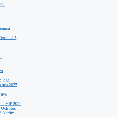
älle
 Hemma
Terminal 5
ns
6
en
d läge
a pris 2025
 live
 och VIP 2025
k Och Rea
 Netflix