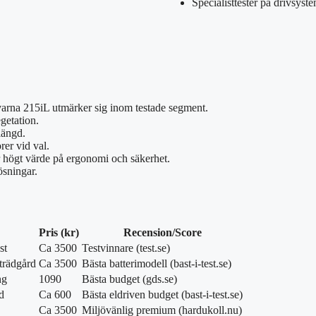
Specialisttester på drivsyst
na 215iL utmärker sig inom testade segment.
egetation.
längd.
rer vid val.
 högt värde på ergonomi och säkerhet.
ösningar.
Pris (kr)
Recension/Score
st
Ca 3500
Testvinnare (test.se)
trädgård
Ca 3500
Bästa batterimodell (bast-i-test.se)
ng
1090
Bästa budget (gds.se)
d
Ca 600
Bästa eldriven budget (bast-i-test.se)
Ca 3500
Miljövänlig premium (hardukoll.nu)