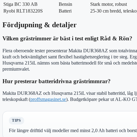
Stiga BC 330 AB
Bensin
Stark motor, robust
Ryobi RLT183220S
Batteri
25-30 cm bredd, telesko
Fördjupning & detaljer
Vilken grästrimmer är bäst i test enligt Råd & Rön?
Flera oberoende tester presenterar Makita DUR368AZ som totalvinnare 
kraft och bekvämlighet samt flexibel hastighetsreglering i tre steg. Erg
Husqvarna 215iL nämns som bästa batterimodell för små och medelstor
premiumvalet.
Hur presterar batteridrivna grästrimmrar?
Makita DUR368AZ och Husqvarna 215iL visar stabil batteritid, låg l
teleskopskaft (
proffsmagasinet.se
). Budgetköpare pekar ut AL-KO G
TIPS
För längre drifttid välj modeller med minst 2,0 Ah batteri och borst