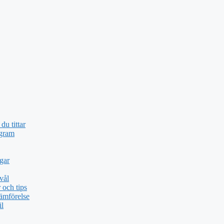
du tittar
ogram
gar
vål
och tips
ämförelse
il