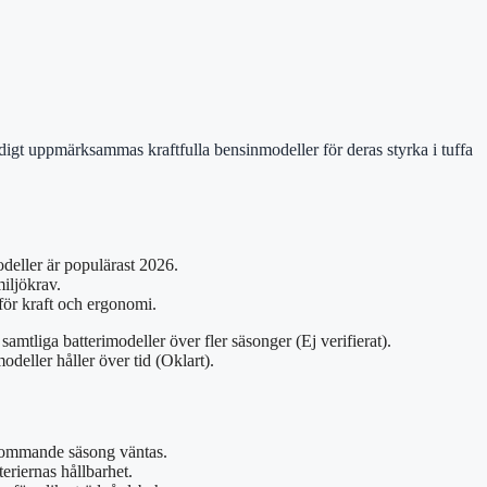
tidigt uppmärksammas kraftfulla bensinmodeller för deras styrka i tuffa
deller är populärast 2026.
miljökrav.
r kraft och ergonomi.
samtliga batterimodeller över fler säsonger (Ej verifierat).
deller håller över tid (Oklart).
kommande säsong väntas.
eriernas hållbarhet.