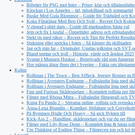
Biljetter för PSG mot Inter – Priser, köp och tillgänglighe
Klockan i Los Angeles – tid, tidsskillnad och sommartid
Buske Med Gula Blommor – Guide för Trädgård och Ko
Koka Fläsklägg Med Ben Och Svål – Recept Och Kokti
V-ringad t-shirt dam – Guide till marknadens bästa val
Jem och fix Ljusdal – Öppettider, adress och erbjudande
Stekt ris med räkor – Recept och Tips för Perfekt Resulta
Stukning eller spricka i foten – Så känner du skillnaden
Jag och min far – Originalet, Ugglas tolkning och SVT-s
Bland tomtar och troll – Historia, värde och årgång 2025
Svamp I Munnen Huskur – Beprövade råd som fungerar
Hur många älgar finns det i Sverige – Fakta om älgstam
Kultur
Rollistan i The Town – Ben Affleck, Jeremy Renner m.fl
Rollistan i Avengers Endgame – Fullständig lista med sk
Rollistan i Avengers Endgame – Fullständig lista med skå
Fast and Furious Skådespelare – Komplett rollista per fil
Filmer med Rhona Mitra – Fullständig filmografi och TV-
Kung Fu Panda 2 – Streama online, rollista och svenska r
Anna-Lena Brundin – Komiker, författare och Greveholm
På Rymmen Hjalle Och Heavy – Så gick flykten till
Kick-Ass 2 – Handling, skådespelare och var du ser film
Filmer med Lily-Rose Depp – Komplett lista & bästa roll
I’m Thinking of Ending Thing – Filmrecen ion och kri t