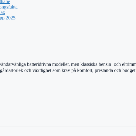
halie
ongsfakta
Max
upp 2025
ändarvänliga batteridrivna modeller, men klassiska bensin- och eltrimmr
rädgårdsstorlek och växtlighet som krav på komfort, prestanda och budget