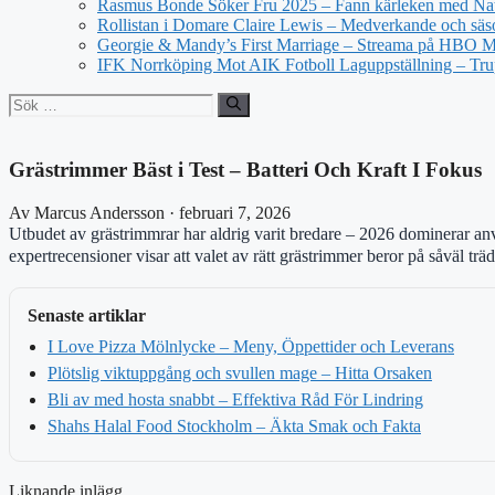
Rasmus Bonde Söker Fru 2025 – Fann kärleken med Nat
Rollistan i Domare Claire Lewis – Medverkande och säs
Georgie & Mandy’s First Marriage – Streama på HBO 
IFK Norrköping Mot AIK Fotboll Laguppställning – Tr
Sök
efter:
Grästrimmer Bäst i Test – Batteri Och Kraft I Fokus
Av Marcus Andersson · februari 7, 2026
Utbudet av grästrimmrar har aldrig varit bredare – 2026 dominerar anv
expertrecensioner visar att valet av rätt grästrimmer beror på såväl t
Senaste artiklar
I Love Pizza Mölnlycke – Meny, Öppettider och Leverans
Plötslig viktuppgång och svullen mage – Hitta Orsaken
Bli av med hosta snabbt – Effektiva Råd För Lindring
Shahs Halal Food Stockholm – Äkta Smak och Fakta
Liknande inlägg