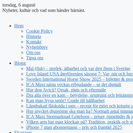
torsdag, 6 augusti
Nyheter, kultur och vad som händer härnäst.
Hem
Cookie Policy
Historia
Kontakt
Nyhetsbrev
Om oss
Tipsa oss
Blogg
Mal (fisk) – storlek, ätbarhet och var den finns i Sverige
Love Island USA återförening säsong 7: Var, när och hur 
Sweden International Horse Show 2025 – biljetter & pr
ICA Maxi nästa veckas erbjudande – se det digitalt
Hur dog Avicii? Orsak, plats och eftermäle
Dra alla över en kam – betydelse, ursprung och felsägnin
Kan man frysa smör? Guide till hållbarhet
Långbakad fläsksida i ugn – recept för mört och krispig s
Hur mycket djupsömn ska man ha? Normalt antal timmar 
ICA Maxi Stormarknad Göteborg – priser, öppettider & j
Vilken arm har man klockan på? Tradition, praktik och st
iPhone 7 utan abonnemang – pris och framtid 2025
Ekonomi