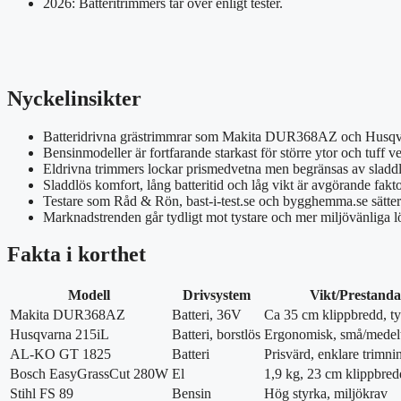
2026: Batteritrimmers tar över enligt tester.
Nyckelinsikter
Batteridrivna grästrimmrar som Makita DUR368AZ och Husqvar
Bensinmodeller är fortfarande starkast för större ytor och tuff v
Eldrivna trimmers lockar prismedvetna men begränsas av sladd
Sladdlös komfort, lång batteritid och låg vikt är avgörande fakto
Testare som Råd & Rön, bast-i-test.se och bygghemma.se sätter
Marknadstrenden går tydligt mot tystare och mer miljövänliga l
Fakta i korthet
Modell
Drivsystem
Vikt/Prestanda
Makita DUR368AZ
Batteri, 36V
Ca 35 cm klippbredd, ty
Husqvarna 215iL
Batteri, borstlös
Ergonomisk, små/medel
AL-KO GT 1825
Batteri
Prisvärd, enklare trimni
Bosch EasyGrassCut 280W
El
1,9 kg, 23 cm klippbred
Stihl FS 89
Bensin
Hög styrka, miljökrav