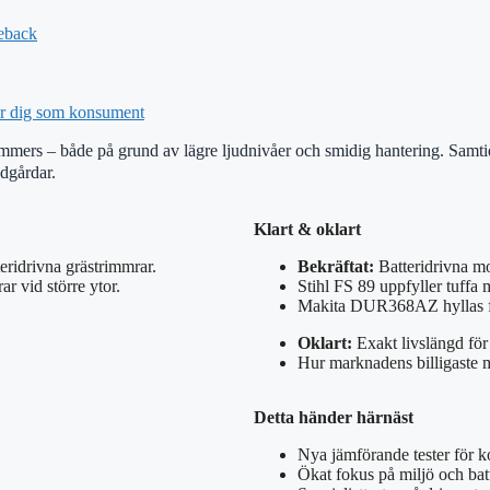
eback
ar dig som konsument
ritrimmers – både på grund av lägre ljudnivåer och smidig hantering. Sam
ädgårdar.
Klart & oklart
ridrivna grästrimmrar.
Bekräftat:
Batteridrivna mo
 vid större ytor.
Stihl FS 89 uppfyller tuffa 
Makita DUR368AZ hyllas fö
Oklart:
Exakt livslängd för 
Hur marknadens billigaste mo
Detta händer härnäst
Nya jämförande tester för 
Ökat fokus på miljö och batt