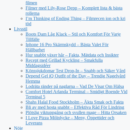
filmen
Filmer med Lily-Rose Depp – Komplett lista & bästa
rollerna
I’m Thinking of Ending Thing – Filmrecen ion och kri
töd
Livsstil
Boots Dam Låg Klack – Stil och Komfort För Varje
Tillfälle
Iphone 16 Pro Skärmskydd – Bästa Valet För
Hållbarhet
Hur snabbt växer hår – Fakta, Mätdata och Insikter
Recept med Grillad Kyckling – Smakfulla
Middagsidéer
Könssjukdomar Test Drop-In – Snabb och Säker Vård
Depend Gel iQ Outfit of the Day – Trendig Nagelvård
Hemma
Lodräta ränder på naglarna – Vad De Visar Om Hälsa
Comfort Hotel Arlanda Terminal – Smidigt Boende Vid
Terminal 5
Shahs Halal Food Stockholm – Äkta Smak och Fakta
Bli av med hosta snabbt – Effektiva Råd För Lindring
Plötslig viktuppgång och svullen mage – Hitta Orsaken
I Love Pizza Mölnlycke – Meny, Öppettider och
Leverans
Nöje