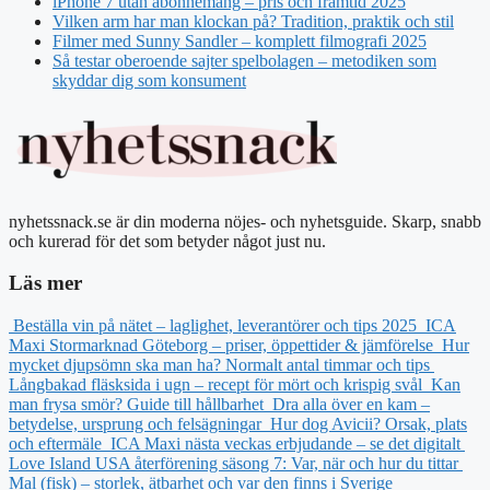
iPhone 7 utan abonnemang – pris och framtid 2025
Vilken arm har man klockan på? Tradition, praktik och stil
Filmer med Sunny Sandler – komplett filmografi 2025
Så testar oberoende sajter spelbolagen – metodiken som
skyddar dig som konsument
nyhetssnack.se är din moderna nöjes- och nyhetsguide. Skarp, snabb
och kurerad för det som betyder något just nu.
Läs mer
Beställa vin på nätet – laglighet, leverantörer och tips 2025
ICA
Maxi Stormarknad Göteborg – priser, öppettider & jämförelse
Hur
mycket djupsömn ska man ha? Normalt antal timmar och tips
Långbakad fläsksida i ugn – recept för mört och krispig svål
Kan
man frysa smör? Guide till hållbarhet
Dra alla över en kam –
betydelse, ursprung och felsägningar
Hur dog Avicii? Orsak, plats
och eftermäle
ICA Maxi nästa veckas erbjudande – se det digitalt
Love Island USA återförening säsong 7: Var, när och hur du tittar
Mal (fisk) – storlek, ätbarhet och var den finns i Sverige