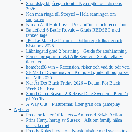
Strandskydd på egen tomt – Nya regler och dispens
2026
Kan man ringa till Storytel – Hela sanningen om
supporten
Nioxin Anti Hair Loss – Prisjämförelse och recensioner
Battlefield 6 Battle Royale – Gratis REDSEC med
ranked läge
JPG Le Male Le Parfum – Doftnoter, skillnader och
bästa pris 2025
Läkningstid grad 2-bristning – Guide för återhämtning
Fernsehprogramm Jetzt Alle Sender – Se aktuella tv-
tider live
homebet88 win – Recension, risker och vad du bör veta
SF Mall of Scandinavia – Komplett guide till bio, priser
och VIP 2025
När Är Det Black Friday 2026 – Datum För Black
Week Och Rea
Squid Game Season 2 Release Date Sweden – Premiär
på Netflix
A Way Out – Plattformar, ålder grän och gameplay
Nyheter
Predator Killer Of Killers – Animerad Sci-Fi Action
Prins Harry, hertig av Sussex – Allt om familj, hälsa
och säkerhet
Freddy Kalas Hey Ho – Norsk julsång med svensk text