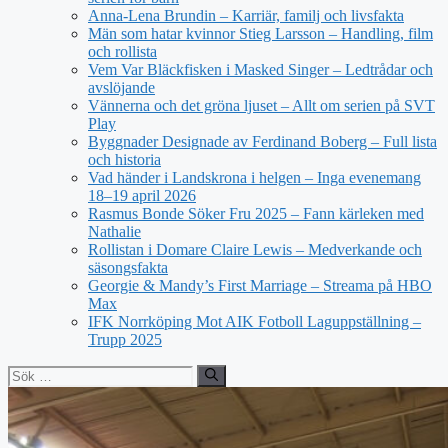
Anna-Lena Brundin – Karriär, familj och livsfakta
Män som hatar kvinnor Stieg Larsson – Handling, film
och rollista
Vem Var Bläckfisken i Masked Singer – Ledtrådar och
avslöjande
Vännerna och det gröna ljuset – Allt om serien på SVT
Play
Byggnader Designade av Ferdinand Boberg – Full lista
och historia
Vad händer i Landskrona i helgen – Inga evenemang
18–19 april 2026
Rasmus Bonde Söker Fru 2025 – Fann kärleken med
Nathalie
Rollistan i Domare Claire Lewis – Medverkande och
säsongsfakta
Georgie & Mandy’s First Marriage – Streama på HBO
Max
IFK Norrköping Mot AIK Fotboll Laguppställning –
Trupp 2025
Sök
efter: