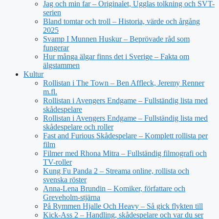
Jag och min far – Originalet, Ugglas tolkning och SVT-
serien
Bland tomtar och troll – Historia, värde och årgång
2025
Svamp I Munnen Huskur – Beprövade råd som
fungerar
Hur många älgar finns det i Sverige – Fakta om
älgstammen
Kultur
Rollistan i The Town – Ben Affleck, Jeremy Renner
m.fl.
Rollistan i Avengers Endgame – Fullständig lista med
skådespelare
Rollistan i Avengers Endgame – Fullständig lista med
skådespelare och roller
Fast and Furious Skådespelare – Komplett rollista per
film
Filmer med Rhona Mitra – Fullständig filmografi och
TV-roller
Kung Fu Panda 2 – Streama online, rollista och
svenska röster
Anna-Lena Brundin – Komiker, författare och
Greveholm-stjärna
På Rymmen Hjalle Och Heavy – Så gick flykten till
Kick-Ass 2 – Handling, skådespelare och var du ser