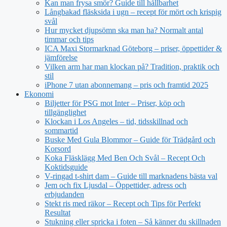
Kan man frysa smör? Guide till hållbarhet
Långbakad fläsksida i ugn – recept för mört och krispig
svål
Hur mycket djupsömn ska man ha? Normalt antal
timmar och tips
ICA Maxi Stormarknad Göteborg – priser, öppettider &
jämförelse
Vilken arm har man klockan på? Tradition, praktik och
stil
iPhone 7 utan abonnemang – pris och framtid 2025
Ekonomi
Biljetter för PSG mot Inter – Priser, köp och
tillgänglighet
Klockan i Los Angeles – tid, tidsskillnad och
sommartid
Buske Med Gula Blommor – Guide för Trädgård och
Korsord
Koka Fläsklägg Med Ben Och Svål – Recept Och
Koktidsguide
V-ringad t-shirt dam – Guide till marknadens bästa val
Jem och fix Ljusdal – Öppettider, adress och
erbjudanden
Stekt ris med räkor – Recept och Tips för Perfekt
Resultat
Stukning eller spricka i foten – Så känner du skillnaden