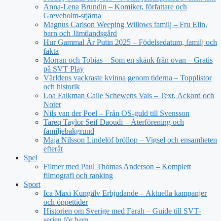
Anna-Lena Brundin – Komiker, författare och
Greveholm-stjärna
Magnus Carlson Weeping Willows familj – Fru Elin,
barn och Jämtlandsgård
Hur Gammal Är Putin 2025 – Födelsedatum, familj och
fakta
Morran och Tobias – Som en skänk från ovan – Gratis
på SVT Play
Världens vackraste kvinna genom tiderna – Topplistor
och historik
Loa Falkman Calle Schewens Vals – Text, Ackord och
Noter
Nils van der Poel – Från OS-guld till Svensson
Tareq Taylor Seif Daoudi – Återförening och
familjebakgrund
Maja Nilsson Lindelöf bröllop – Vigsel och ensamheten
efteråt
Spel
Filmer med Paul Thomas Anderson – Komplett
filmografi och ranking
Sport
Ica Maxi Kungälv Erbjudande – Aktuella kampanjer
och öppettider
Historien om Sverige med Farah – Guide till SVT-
serien för barn