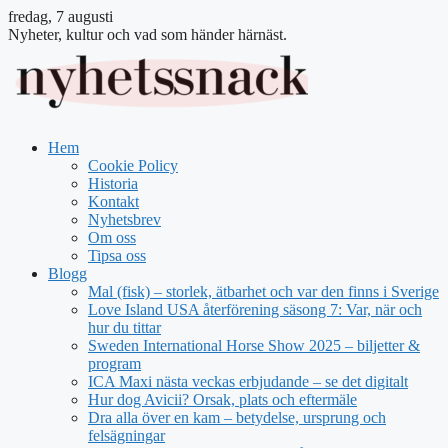
fredag, 7 augusti
Nyheter, kultur och vad som händer härnäst.
Hem
Cookie Policy
Historia
Kontakt
Nyhetsbrev
Om oss
Tipsa oss
Blogg
Mal (fisk) – storlek, ätbarhet och var den finns i Sverige
Love Island USA återförening säsong 7: Var, när och
hur du tittar
Sweden International Horse Show 2025 – biljetter &
program
ICA Maxi nästa veckas erbjudande – se det digitalt
Hur dog Avicii? Orsak, plats och eftermäle
Dra alla över en kam – betydelse, ursprung och
felsägningar