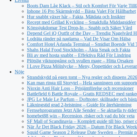
Livsstil
Boots Dam Låg Klack – Stil och Komfort För Varje Tillf
Iphone 16 Pro Skärmskydd – Bästa Valet För Hållbarhet
Hur snabbt växer hår – Fakta, Mätdata och Insikter
Recept med Grillad Kyckling – Smakfulla Middagsidéer
Könssjukdomar Test Drop-In – Snabb och Säker Vård
Depend Gel iQ Outfit of the Day – Trendig Nagelvård
Lodräta ränder på naglarna – Vad De Visar Om Hälsa
Comfort Hotel Arlanda Terminal – Smidigt Boende Vid 
Shahs Halal Food Stockholm – Äkta Smak och Fakta
Bli av med hosta snabbt – Effektiva Råd För Lindring
Plötslig viktuppgång och svullen mage – Hitta Orsaken
I Love Pizza Mölnlycke – Meny, Öppettider och Levera
Nöje
Strandskydd på egen tomt – Nya regler och dispens 202
Kan man ringa till Storytel – Hela sanningen om support
Nioxin Anti Hair Loss – Prisjämförelse och recensioner
Battlefield 6 Battle Royale – Gratis REDSEC med ranke
JPG Le Male Le Parfum – Doftnoter, skillnader och bäst
Läkningstid grad 2-bristning – Guide för återhämtning
Fernsehprogramm Jetzt Alle Sender – Se aktuella tv-tider
homebet88 win – Recension, risker och vad du bör veta
SF Mall of Scandinavia – Komplett guide till bio, priser
När Är Det Black Friday 2026 – Datum För Black Wee
Squid Game Season 2 Release Date Sweden – Premiär på