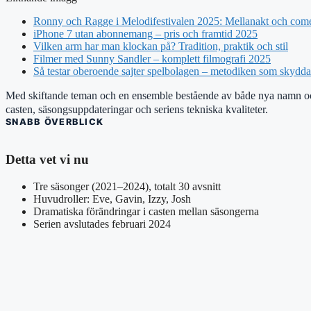
Ronny och Ragge i Melodifestivalen 2025: Mellanakt och com
iPhone 7 utan abonnemang – pris och framtid 2025
Vilken arm har man klockan på? Tradition, praktik och stil
Filmer med Sunny Sandler – komplett filmografi 2025
Så testar oberoende sajter spelbolagen – metodiken som skydd
Med skiftande teman och en ensemble bestående av både nya namn och r
casten, säsongsuppdateringar och seriens tekniska kvaliteter.
SNABB ÖVERBLICK
Detta vet vi nu
Tre säsonger (2021–2024), totalt 30 avsnitt
Huvudroller: Eve, Gavin, Izzy, Josh
Dramatiska förändringar i casten mellan säsongerna
Serien avslutades februari 2024