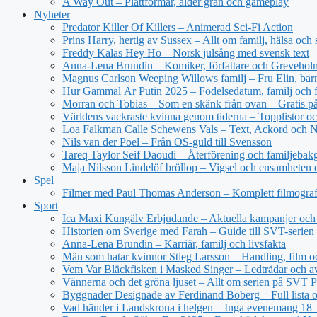
A Way Out – Plattformar, ålder grän och gameplay
Nyheter
Predator Killer Of Killers – Animerad Sci-Fi Action
Prins Harry, hertig av Sussex – Allt om familj, hälsa och 
Freddy Kalas Hey Ho – Norsk julsång med svensk text
Anna-Lena Brundin – Komiker, författare och Greveholm
Magnus Carlson Weeping Willows familj – Fru Elin, bar
Hur Gammal Är Putin 2025 – Födelsedatum, familj och f
Morran och Tobias – Som en skänk från ovan – Gratis 
Världens vackraste kvinna genom tiderna – Topplistor oc
Loa Falkman Calle Schewens Vals – Text, Ackord och N
Nils van der Poel – Från OS-guld till Svensson
Tareq Taylor Seif Daoudi – Återförening och familjebak
Maja Nilsson Lindelöf bröllop – Vigsel och ensamheten e
Spel
Filmer med Paul Thomas Anderson – Komplett filmograf
Sport
Ica Maxi Kungälv Erbjudande – Aktuella kampanjer och 
Historien om Sverige med Farah – Guide till SVT-serien 
Anna-Lena Brundin – Karriär, familj och livsfakta
Män som hatar kvinnor Stieg Larsson – Handling, film oc
Vem Var Bläckfisken i Masked Singer – Ledtrådar och a
Vännerna och det gröna ljuset – Allt om serien på SVT P
Byggnader Designade av Ferdinand Boberg – Full lista o
Vad händer i Landskrona i helgen – Inga evenemang 18–