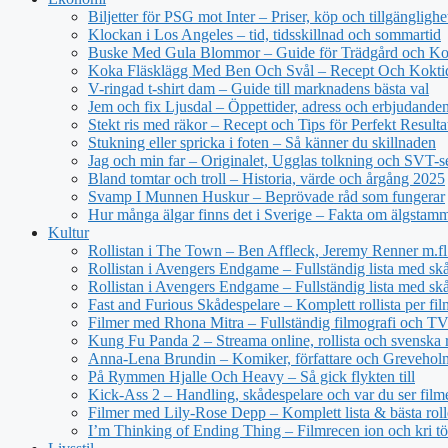
Biljetter för PSG mot Inter – Priser, köp och tillgänglighe
Klockan i Los Angeles – tid, tidsskillnad och sommartid
Buske Med Gula Blommor – Guide för Trädgård och Ko
Koka Fläsklägg Med Ben Och Svål – Recept Och Kokti
V-ringad t-shirt dam – Guide till marknadens bästa val
Jem och fix Ljusdal – Öppettider, adress och erbjudande
Stekt ris med räkor – Recept och Tips för Perfekt Resulta
Stukning eller spricka i foten – Så känner du skillnaden
Jag och min far – Originalet, Ugglas tolkning och SVT-s
Bland tomtar och troll – Historia, värde och årgång 2025
Svamp I Munnen Huskur – Beprövade råd som fungerar
Hur många älgar finns det i Sverige – Fakta om älgstam
Kultur
Rollistan i The Town – Ben Affleck, Jeremy Renner m.fl
Rollistan i Avengers Endgame – Fullständig lista med sk
Rollistan i Avengers Endgame – Fullständig lista med skå
Fast and Furious Skådespelare – Komplett rollista per fil
Filmer med Rhona Mitra – Fullständig filmografi och TV-
Kung Fu Panda 2 – Streama online, rollista och svenska r
Anna-Lena Brundin – Komiker, författare och Greveholm
På Rymmen Hjalle Och Heavy – Så gick flykten till
Kick-Ass 2 – Handling, skådespelare och var du ser film
Filmer med Lily-Rose Depp – Komplett lista & bästa roll
I’m Thinking of Ending Thing – Filmrecen ion och kri t