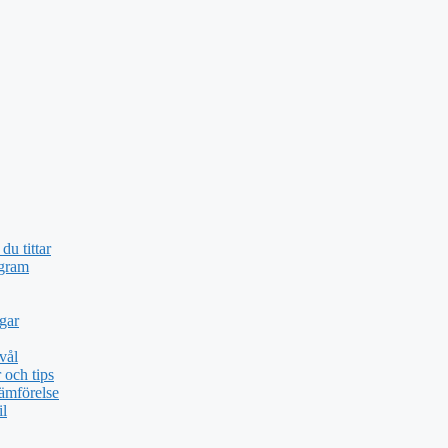
du tittar
ogram
gar
vål
och tips
ämförelse
il