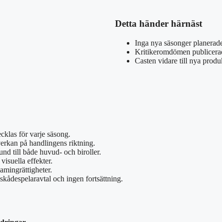
Detta händer härnäst
Inga nya säsonger planerad
Kritikeromdömen publicera
Casten vidare till nya produ
ecklas för varje säsong.
verkan på handlingens riktning.
d till både huvud- och biroller.
visuella effekter.
amingrättigheter.
kådespelaravtal och ingen fortsättning.