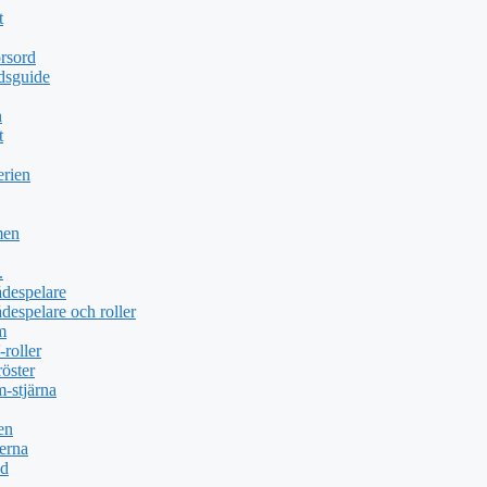
t
rsord
dsguide
n
t
erien
men
.
ådespelare
despelare och roller
m
roller
öster
-stjärna
en
erna
öd