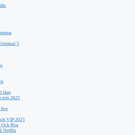
älle
 Hemma
Terminal 5
ns
6
en
d läge
a pris 2025
 live
 och VIP 2025
k Och Rea
 Netflix