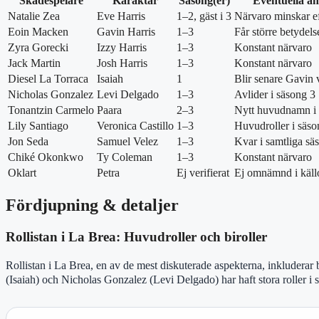
Skådespelare
Karaktär
Säsong(er)
Eventuella ä
Natalie Zea
Eve Harris
1–2, gäst i 3
Närvaro minskar ef
Eoin Macken
Gavin Harris
1–3
Får större betydelse
Zyra Gorecki
Izzy Harris
1–3
Konstant närvaro
Jack Martin
Josh Harris
1–3
Konstant närvaro
Diesel La Torraca
Isaiah
1
Blir senare Gavin v
Nicholas Gonzalez
Levi Delgado
1–3
Avlider i säsong 3
Tonantzin Carmelo
Paara
2–3
Nytt huvudnamn i 
Lily Santiago
Veronica Castillo
1–3
Huvudroller i säso
Jon Seda
Samuel Velez
1–3
Kvar i samtliga sä
Chiké Okonkwo
Ty Coleman
1–3
Konstant närvaro
Oklart
Petra
Ej verifierat
Ej omnämnd i käll
Fördjupning & detaljer
Rollistan i La Brea: Huvudroller och biroller
Rollistan i La Brea, en av de mest diskuterade aspekterna, inkluder
(Isaiah) och Nicholas Gonzalez (Levi Delgado) har haft stora roller i s