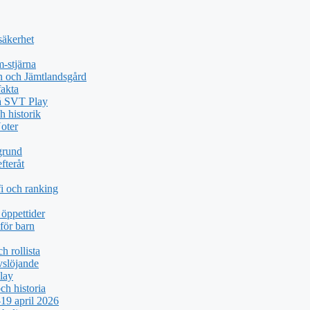
säkerhet
-stjärna
n och Jämtlandsgård
akta
på SVT Play
h historik
oter
grund
fteråt
i och ranking
öppettider
för barn
h rollista
vslöjande
lay
ch historia
19 april 2026