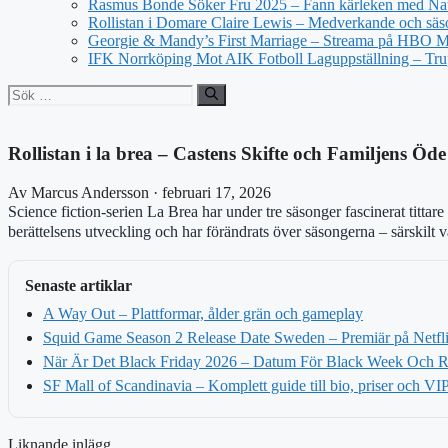
Rasmus Bonde Söker Fru 2025 – Fann kärleken med Nat
Rollistan i Domare Claire Lewis – Medverkande och säs
Georgie & Mandy’s First Marriage – Streama på HBO 
IFK Norrköping Mot AIK Fotboll Laguppställning – Tr
Sök
efter:
Rollistan i la brea – Castens Skifte och Familjens Öde
Av Marcus Andersson · februari 17, 2026
Science fiction-serien La Brea har under tre säsonger fascinerat tittare
berättelsens utveckling och har förändrats över säsongerna – särskilt 
Senaste artiklar
A Way Out – Plattformar, ålder grän och gameplay
Squid Game Season 2 Release Date Sweden – Premiär på Netfl
När Är Det Black Friday 2026 – Datum För Black Week Och 
SF Mall of Scandinavia – Komplett guide till bio, priser och VI
Liknande inlägg