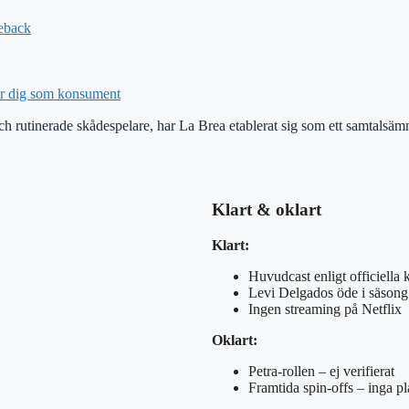
eback
ar dig som konsument
utinerade skådespelare, har La Brea etablerat sig som ett samtalsämne
Klart & oklart
Klart:
Huvudcast enligt officiella k
Levi Delgados öde i säsong
Ingen streaming på Netflix
Oklart:
Petra-rollen – ej verifierat
Framtida spin-offs – inga pl