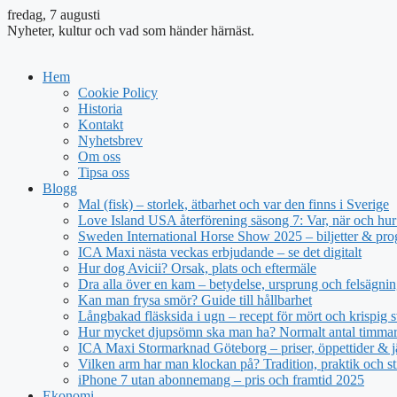
fredag, 7 augusti
Nyheter, kultur och vad som händer härnäst.
Hem
Cookie Policy
Historia
Kontakt
Nyhetsbrev
Om oss
Tipsa oss
Blogg
Mal (fisk) – storlek, ätbarhet och var den finns i Sverige
Love Island USA återförening säsong 7: Var, när och hur 
Sweden International Horse Show 2025 – biljetter & pr
ICA Maxi nästa veckas erbjudande – se det digitalt
Hur dog Avicii? Orsak, plats och eftermäle
Dra alla över en kam – betydelse, ursprung och felsägnin
Kan man frysa smör? Guide till hållbarhet
Långbakad fläsksida i ugn – recept för mört och krispig s
Hur mycket djupsömn ska man ha? Normalt antal timmar 
ICA Maxi Stormarknad Göteborg – priser, öppettider & j
Vilken arm har man klockan på? Tradition, praktik och st
iPhone 7 utan abonnemang – pris och framtid 2025
Ekonomi