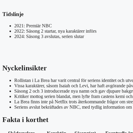
Tidslinje
2021: Premiär NBC
2022: Säsong 2 startar, nya karaktärer införs
2024: Säsong 3 avslutas, serien slutar
Nyckelinsikter
Rollistan i La Brea har varit central för seriens identitet och utv
Vissa karaktärer, såsom Isaiah och Levi, har haft avgörande på
Säsong 2 och 3 introducerade nya namn och gav djupare bakgrun
Kritiker mottog serien blandat, men lyfte fram castens kemi och 
La Brea finns inte på Netflix trots återkommande frågor om stre
Seriens avslut bekräftades av NBC, med tydlig information om s
Fakta i korthet