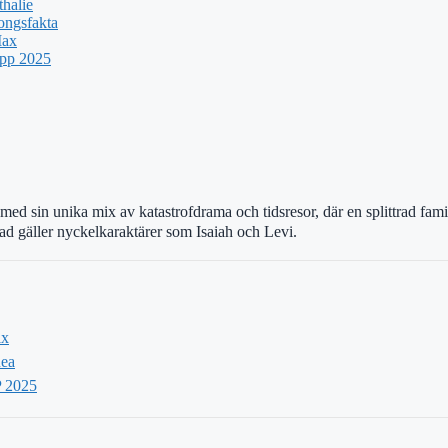
halie
ongsfakta
Max
upp 2025
 med sin unika mix av katastrofdrama och tidsresor, där en splittrad familj
vad gäller nyckelkaraktärer som Isaiah och Levi.
ix
Rea
P 2025