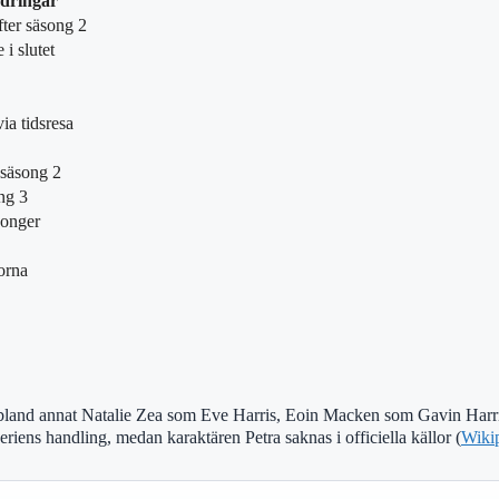
ndringar
ter säsong 2
 i slutet
ia tidsresa
säsong 2
ng 3
songer
orna
ar bland annat Natalie Zea som Eve Harris, Eoin Macken som Gavin Harri
eriens handling, medan karaktären Petra saknas i officiella källor (
Wikip