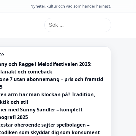
Nyheter, kultur och vad som händer härnäst.
Sök
efter:
te
ny och Ragge i Melodifestivalen 2025:
lanakt och comeback
one 7 utan abonnemang – pris och framtid
5
ken arm har man klockan på? Tradition,
ktik och stil
mer med Sunny Sandler – komplett
mografi 2025
testar oberoende sajter spelbolagen –
odiken som skyddar dig som konsument