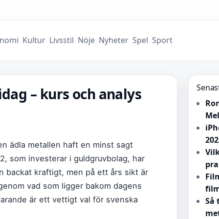
nomi
Kultur
Livsstil
Nöje
Nyheter
Spel
Sport
Senas
idag – kurs och analys
Ron
Mel
iPh
202
den ädla metallen haft en minst sagt
Vil
2, som investerar i guldgruvbolag, har
pra
backat kraftigt, men på ett års sikt är
Fil
 igenom vad som ligger bakom dagens
fil
rande är ett vettigt val för svenska
Så 
met