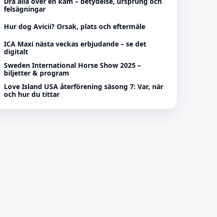
Dra alla över en kam – betydelse, ursprung och
felsägningar
Hur dog Avicii? Orsak, plats och eftermäle
ICA Maxi nästa veckas erbjudande – se det
digitalt
Sweden International Horse Show 2025 –
biljetter & program
Love Island USA återförening säsong 7: Var, när
och hur du tittar