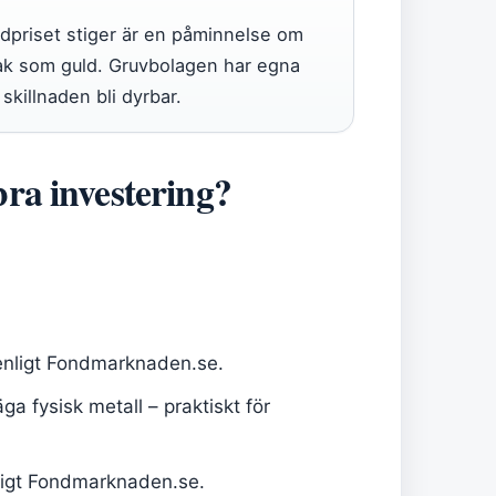
ldpriset stiger är en påminnelse om
 sak som guld. Gruvbolagen har egna
killnaden bli dyrbar.
ra investering?
enligt Fondmarknaden.se.
a fysisk metall – praktiskt för
enligt Fondmarknaden.se.