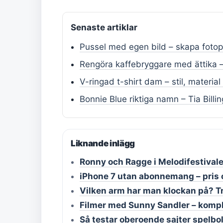
Senaste artiklar
Pussel med egen bild – skapa fotop
Rengöra kaffebryggare med ättika 
V-ringad t-shirt dam – stil, materi
Bonnie Blue riktiga namn – Tia Billi
Liknande inlägg
Ronny och Ragge i Melodifestiva
iPhone 7 utan abonnemang – pris 
Vilken arm har man klockan på? Tra
Filmer med Sunny Sandler – kompl
Så testar oberoende sajter spelb