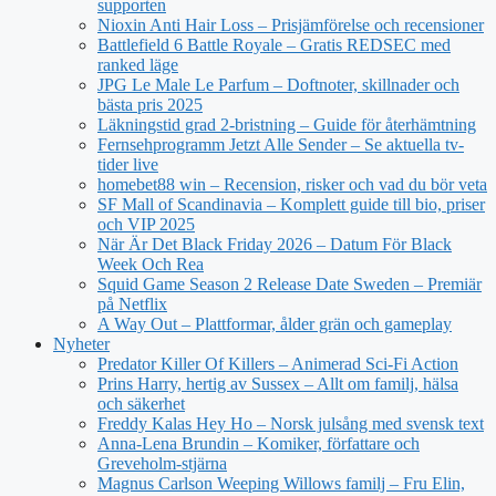
supporten
Nioxin Anti Hair Loss – Prisjämförelse och recensioner
Battlefield 6 Battle Royale – Gratis REDSEC med
ranked läge
JPG Le Male Le Parfum – Doftnoter, skillnader och
bästa pris 2025
Läkningstid grad 2-bristning – Guide för återhämtning
Fernsehprogramm Jetzt Alle Sender – Se aktuella tv-
tider live
homebet88 win – Recension, risker och vad du bör veta
SF Mall of Scandinavia – Komplett guide till bio, priser
och VIP 2025
När Är Det Black Friday 2026 – Datum För Black
Week Och Rea
Squid Game Season 2 Release Date Sweden – Premiär
på Netflix
A Way Out – Plattformar, ålder grän och gameplay
Nyheter
Predator Killer Of Killers – Animerad Sci-Fi Action
Prins Harry, hertig av Sussex – Allt om familj, hälsa
och säkerhet
Freddy Kalas Hey Ho – Norsk julsång med svensk text
Anna-Lena Brundin – Komiker, författare och
Greveholm-stjärna
Magnus Carlson Weeping Willows familj – Fru Elin,