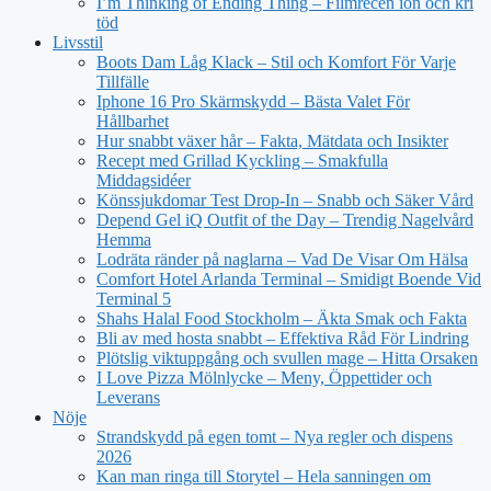
I’m Thinking of Ending Thing – Filmrecen ion och kri
töd
Livsstil
Boots Dam Låg Klack – Stil och Komfort För Varje
Tillfälle
Iphone 16 Pro Skärmskydd – Bästa Valet För
Hållbarhet
Hur snabbt växer hår – Fakta, Mätdata och Insikter
Recept med Grillad Kyckling – Smakfulla
Middagsidéer
Könssjukdomar Test Drop-In – Snabb och Säker Vård
Depend Gel iQ Outfit of the Day – Trendig Nagelvård
Hemma
Lodräta ränder på naglarna – Vad De Visar Om Hälsa
Comfort Hotel Arlanda Terminal – Smidigt Boende Vid
Terminal 5
Shahs Halal Food Stockholm – Äkta Smak och Fakta
Bli av med hosta snabbt – Effektiva Råd För Lindring
Plötslig viktuppgång och svullen mage – Hitta Orsaken
I Love Pizza Mölnlycke – Meny, Öppettider och
Leverans
Nöje
Strandskydd på egen tomt – Nya regler och dispens
2026
Kan man ringa till Storytel – Hela sanningen om