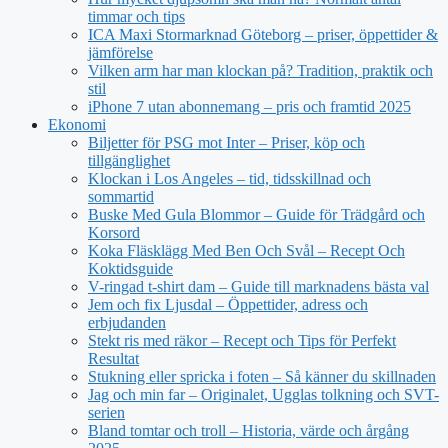
timmar och tips
ICA Maxi Stormarknad Göteborg – priser, öppettider &
jämförelse
Vilken arm har man klockan på? Tradition, praktik och
stil
iPhone 7 utan abonnemang – pris och framtid 2025
Ekonomi
Biljetter för PSG mot Inter – Priser, köp och
tillgänglighet
Klockan i Los Angeles – tid, tidsskillnad och
sommartid
Buske Med Gula Blommor – Guide för Trädgård och
Korsord
Koka Fläsklägg Med Ben Och Svål – Recept Och
Koktidsguide
V-ringad t-shirt dam – Guide till marknadens bästa val
Jem och fix Ljusdal – Öppettider, adress och
erbjudanden
Stekt ris med räkor – Recept och Tips för Perfekt
Resultat
Stukning eller spricka i foten – Så känner du skillnaden
Jag och min far – Originalet, Ugglas tolkning och SVT-
serien
Bland tomtar och troll – Historia, värde och årgång