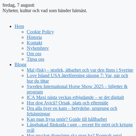
fredag, 7 augusti
Nyheter, kultur och vad som händer härnäst.
Hem
Cookie Policy
Historia
Kontakt
Nyhetsbrev
Om oss
Tipsa oss
Blogg
Mal (fisk) – storlek, ätbarhet och var den finns i Sverige
Love Island USA återförening säsong 7: Var, när och
hur du tittar
Sweden International Horse Show 2025 – biljetter &
program
ICA Maxi nästa veckas erbjudande – se det digitalt
Hur dog Avicii? Orsak, plats och eftermäle
Dra alla över en kam – betydelse, ursprung och
felsägningar
Kan man frysa smör? Guide till hållbarhet
Långbakad fläsksida i ugn – recept för mört och krispig
svål
Hur mycket djupsömn ska man ha? Normalt antal