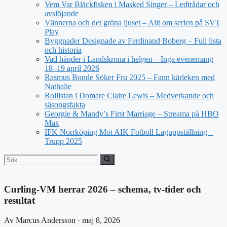
Vem Var Bläckfisken i Masked Singer – Ledtrådar och
avslöjande
Vännerna och det gröna ljuset – Allt om serien på SVT
Play
Byggnader Designade av Ferdinand Boberg – Full lista
och historia
Vad händer i Landskrona i helgen – Inga evenemang
18–19 april 2026
Rasmus Bonde Söker Fru 2025 – Fann kärleken med
Nathalie
Rollistan i Domare Claire Lewis – Medverkande och
säsongsfakta
Georgie & Mandy’s First Marriage – Streama på HBO
Max
IFK Norrköping Mot AIK Fotboll Laguppställning –
Trupp 2025
Sök
efter:
Curling-VM herrar 2026 – schema, tv-tider och
resultat
Av Marcus Andersson · maj 8, 2026