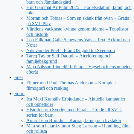
barn och Jämtlandsgård
Hur Gammal Är Putin 2025 – Födelsedatum, familj och
fakta
Morran och Tobias – Som en skänk från ovan – Gratis
på SVT Play
Världens vackraste kvinna genom tiderna – Topplistor
och historik
Loa Falkman Calle Schewens Vals – Text, Ackord och
Noter
Nils van der Poel – Från OS-guld till Svensson
Tareq Taylor Seif Daoudi – Återförening och
familjebakgrund
Maja Nilsson Lindelöf bröllop – Vigsel och ensamheten
efteråt
Spel
Filmer med Paul Thomas Anderson – Komplett
filmografi och ranking
Sport
Ica Maxi Kungälv Erbjudande – Aktuella kampanjer
och öppettider
Historien om Sverige med Farah – Guide till SVT-
serien för barn
Anna-Lena Brundin – Karriär, familj och livsfakta
Män som hatar kvinnor Stieg Larsson – Handling, film
och rollista