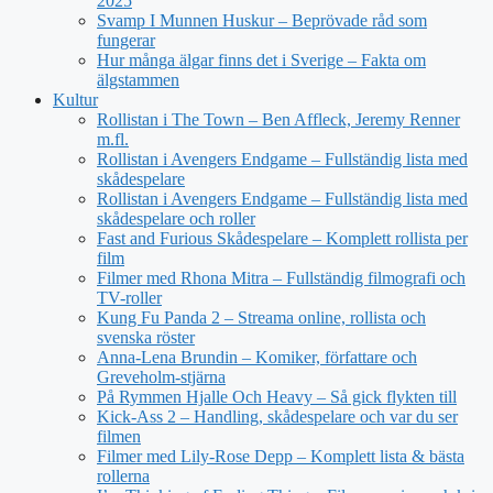
2025
Svamp I Munnen Huskur – Beprövade råd som
fungerar
Hur många älgar finns det i Sverige – Fakta om
älgstammen
Kultur
Rollistan i The Town – Ben Affleck, Jeremy Renner
m.fl.
Rollistan i Avengers Endgame – Fullständig lista med
skådespelare
Rollistan i Avengers Endgame – Fullständig lista med
skådespelare och roller
Fast and Furious Skådespelare – Komplett rollista per
film
Filmer med Rhona Mitra – Fullständig filmografi och
TV-roller
Kung Fu Panda 2 – Streama online, rollista och
svenska röster
Anna-Lena Brundin – Komiker, författare och
Greveholm-stjärna
På Rymmen Hjalle Och Heavy – Så gick flykten till
Kick-Ass 2 – Handling, skådespelare och var du ser
filmen
Filmer med Lily-Rose Depp – Komplett lista & bästa
rollerna