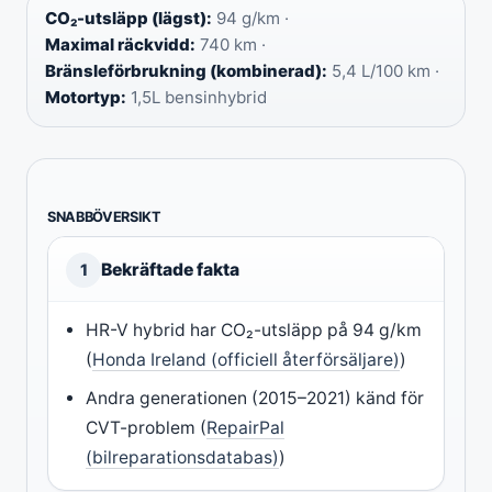
CO₂-utsläpp (lägst):
94 g/km ·
Maximal räckvidd:
740 km ·
Bränsleförbrukning (kombinerad):
5,4 L/100 km ·
Motortyp:
1,5L bensinhybrid
SNABBÖVERSIKT
Bekräftade fakta
1
HR-V hybrid har CO₂-utsläpp på 94 g/km
(
Honda Ireland (officiell återförsäljare)
)
Andra generationen (2015–2021) känd för
CVT-problem (
RepairPal
(bilreparationsdatabas)
)