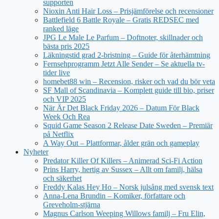
supporten
Nioxin Anti Hair Loss – Prisjämförelse och recensioner
Battlefield 6 Battle Royale – Gratis REDSEC med
ranked läge
JPG Le Male Le Parfum – Doftnoter, skillnader och
bästa pris 2025
Läkningstid grad 2-bristning – Guide för återhämtning
Fernsehprogramm Jetzt Alle Sender – Se aktuella tv-
tider live
homebet88 win – Recension, risker och vad du bör veta
SF Mall of Scandinavia – Komplett guide till bio, priser
och VIP 2025
När Är Det Black Friday 2026 – Datum För Black
Week Och Rea
Squid Game Season 2 Release Date Sweden – Premiär
på Netflix
A Way Out – Plattformar, ålder grän och gameplay
Nyheter
Predator Killer Of Killers – Animerad Sci-Fi Action
Prins Harry, hertig av Sussex – Allt om familj, hälsa
och säkerhet
Freddy Kalas Hey Ho – Norsk julsång med svensk text
Anna-Lena Brundin – Komiker, författare och
Greveholm-stjärna
Magnus Carlson Weeping Willows familj – Fru Elin,