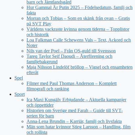
barn och Jämtlandsgård
Hur Gammal Är Putin 2025 – Födelsedatum, familj och
fakta
Morran och Tobias – Som en skänk från ovan – Gratis
på SVT Play
Världens vackraste kvinna genom tiderna – Topplistor
och historik
Loa Falkman Calle Schewens Vals – Text, Ackord och
Noter
Nils van der Poel – Från OS-guld till Svensson
Tareq Taylor Seif Daoudi – Återförening och
familjebakgrund
Maja Nilsson Lindelöf bröllop – Vigsel och ensamheten
efteråt
Spel
Filmer med Paul Thomas Anderson – Komplett
filmografi och ranking
Sport
Ica Maxi Kungälv Erbjudande – Aktuella kampanjer
och öppettider
Historien om Sverige med Farah – Guide till SVT-
serien för barn
Anna-Lena Brundin – Karriär, familj och livsfakta
Män som hatar kvinnor Stieg Larsson – Handling, film
och rollista