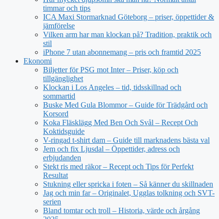
timmar och tips
ICA Maxi Stormarknad Göteborg – priser, öppettider &
jämförelse
Vilken arm har man klockan på? Tradition, praktik och
stil
iPhone 7 utan abonnemang – pris och framtid 2025
Ekonomi
Biljetter för PSG mot Inter – Priser, köp och
tillgänglighet
Klockan i Los Angeles – tid, tidsskillnad och
sommartid
Buske Med Gula Blommor – Guide för Trädgård och
Korsord
Koka Fläsklägg Med Ben Och Svål – Recept Och
Koktidsguide
V-ringad t-shirt dam – Guide till marknadens bästa val
Jem och fix Ljusdal – Öppettider, adress och
erbjudanden
Stekt ris med räkor – Recept och Tips för Perfekt
Resultat
Stukning eller spricka i foten – Så känner du skillnaden
Jag och min far – Originalet, Ugglas tolkning och SVT-
serien
Bland tomtar och troll – Historia, värde och årgång