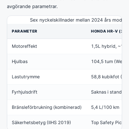
avgörande parametrar.
Sex nyckelskillnader mellan 2024 års modelle
PARAMETER
HONDA HR-V (202
Motoreffekt
1,5L hybrid, ~120
Hjulbas
104,5 tum (Wesle
Lastutrymme
58,8 kubikfot (Re
Fyrhjulsdrift
Saknas i standard
Bränsleförbrukning (kombinerad)
5,4 L/100 km
Säkerhetsbetyg (IIHS 2019)
Top Safety Pick (