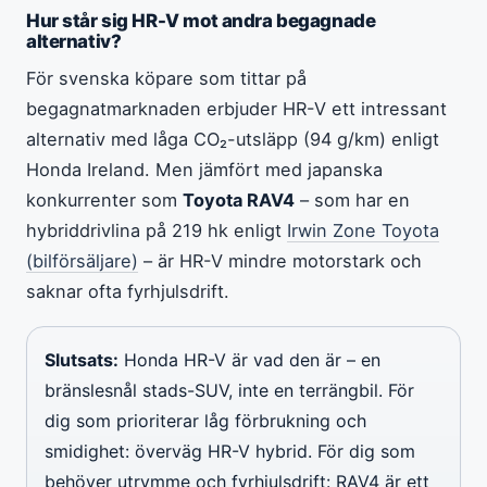
Hur står sig HR-V mot andra begagnade
alternativ?
För svenska köpare som tittar på
begagnatmarknaden erbjuder HR-V ett intressant
alternativ med låga CO₂-utsläpp (94 g/km) enligt
Honda Ireland. Men jämfört med japanska
konkurrenter som
Toyota RAV4
– som har en
hybriddrivlina på 219 hk enligt
Irwin Zone Toyota
(bilförsäljare)
– är HR-V mindre motorstark och
saknar ofta fyrhjulsdrift.
Slutsats:
Honda HR-V är vad den är – en
bränslesnål stads-SUV, inte en terrängbil. För
dig som prioriterar låg förbrukning och
smidighet: överväg HR-V hybrid. För dig som
behöver utrymme och fyrhjulsdrift: RAV4 är ett