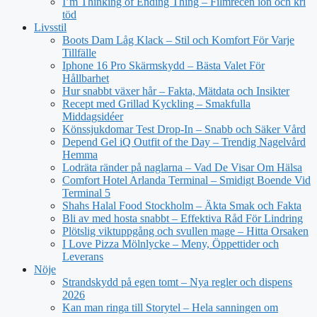
I’m Thinking of Ending Thing – Filmrecen ion och kri
töd
Livsstil
Boots Dam Låg Klack – Stil och Komfort För Varje
Tillfälle
Iphone 16 Pro Skärmskydd – Bästa Valet För
Hållbarhet
Hur snabbt växer hår – Fakta, Mätdata och Insikter
Recept med Grillad Kyckling – Smakfulla
Middagsidéer
Könssjukdomar Test Drop-In – Snabb och Säker Vård
Depend Gel iQ Outfit of the Day – Trendig Nagelvård
Hemma
Lodräta ränder på naglarna – Vad De Visar Om Hälsa
Comfort Hotel Arlanda Terminal – Smidigt Boende Vid
Terminal 5
Shahs Halal Food Stockholm – Äkta Smak och Fakta
Bli av med hosta snabbt – Effektiva Råd För Lindring
Plötslig viktuppgång och svullen mage – Hitta Orsaken
I Love Pizza Mölnlycke – Meny, Öppettider och
Leverans
Nöje
Strandskydd på egen tomt – Nya regler och dispens
2026
Kan man ringa till Storytel – Hela sanningen om