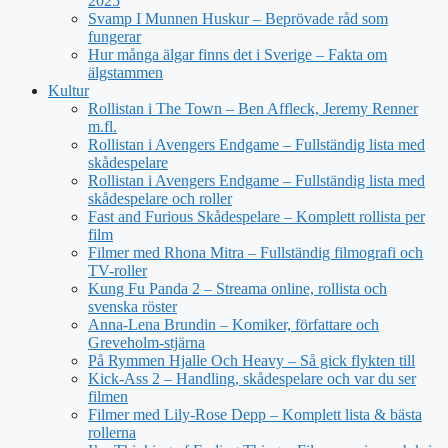
2025
Svamp I Munnen Huskur – Beprövade råd som
fungerar
Hur många älgar finns det i Sverige – Fakta om
älgstammen
Kultur
Rollistan i The Town – Ben Affleck, Jeremy Renner
m.fl.
Rollistan i Avengers Endgame – Fullständig lista med
skådespelare
Rollistan i Avengers Endgame – Fullständig lista med
skådespelare och roller
Fast and Furious Skådespelare – Komplett rollista per
film
Filmer med Rhona Mitra – Fullständig filmografi och
TV-roller
Kung Fu Panda 2 – Streama online, rollista och
svenska röster
Anna-Lena Brundin – Komiker, författare och
Greveholm-stjärna
På Rymmen Hjalle Och Heavy – Så gick flykten till
Kick-Ass 2 – Handling, skådespelare och var du ser
filmen
Filmer med Lily-Rose Depp – Komplett lista & bästa
rollerna