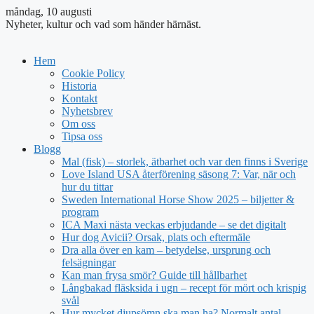
måndag, 10 augusti
Nyheter, kultur och vad som händer härnäst.
Hem
Cookie Policy
Historia
Kontakt
Nyhetsbrev
Om oss
Tipsa oss
Blogg
Mal (fisk) – storlek, ätbarhet och var den finns i Sverige
Love Island USA återförening säsong 7: Var, när och
hur du tittar
Sweden International Horse Show 2025 – biljetter &
program
ICA Maxi nästa veckas erbjudande – se det digitalt
Hur dog Avicii? Orsak, plats och eftermäle
Dra alla över en kam – betydelse, ursprung och
felsägningar
Kan man frysa smör? Guide till hållbarhet
Långbakad fläsksida i ugn – recept för mört och krispig
svål
Hur mycket djupsömn ska man ha? Normalt antal