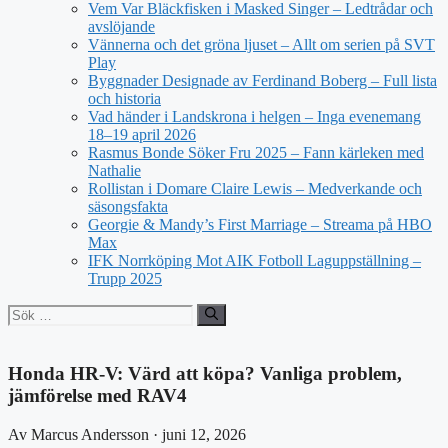
Vem Var Bläckfisken i Masked Singer – Ledtrådar och
avslöjande
Vännerna och det gröna ljuset – Allt om serien på SVT
Play
Byggnader Designade av Ferdinand Boberg – Full lista
och historia
Vad händer i Landskrona i helgen – Inga evenemang
18–19 april 2026
Rasmus Bonde Söker Fru 2025 – Fann kärleken med
Nathalie
Rollistan i Domare Claire Lewis – Medverkande och
säsongsfakta
Georgie & Mandy’s First Marriage – Streama på HBO
Max
IFK Norrköping Mot AIK Fotboll Laguppställning –
Trupp 2025
Sök
efter:
Honda HR-V: Värd att köpa? Vanliga problem,
jämförelse med RAV4
Av Marcus Andersson · juni 12, 2026