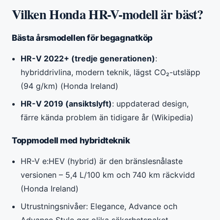
Vilken Honda HR-V-modell är bäst?
Bästa årsmodellen för begagnatköp
HR-V 2022+ (tredje generationen)
:
hybriddrivlina, modern teknik, lägst CO₂-utsläpp
(94 g/km) (Honda Ireland)
HR-V 2019 (ansiktslyft)
: uppdaterad design,
färre kända problem än tidigare år (Wikipedia)
Toppmodell med hybridteknik
HR-V e:HEV (hybrid) är den bränslesnålaste
versionen – 5,4 L/100 km och 740 km räckvidd
(Honda Ireland)
Utrustningsnivåer: Elegance, Advance och
Advance Style ger olika säkerhetspaket