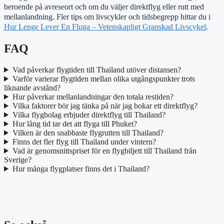
beroende på avreseort och om du väljer direktflyg eller rutt med
mellanlandning. Fler tips om livscykler och tidsbegrepp hittar du i
Hur Lenge Lever En Fluga – Vetenskapligt Granskad Livscykel
.
FAQ
Vad påverkar flygtiden till Thailand utöver distansen?
Varför varierar flygtiden mellan olika utgångspunkter trots
liknande avstånd?
Hur påverkar mellanlandningar den totala restiden?
Vilka faktorer bör jag tänka på när jag bokar ett direktflyg?
Vilka flygbolag erbjuder direktflyg till Thailand?
Hur lång tid tar det att flyga till Phuket?
Vilken är den snabbaste flygrutten till Thailand?
Finns det fler flyg till Thailand under vintern?
Vad är genomsnittspriset för en flygbiljett till Thailand från
Sverige?
Hur många flygplatser finns det i Thailand?