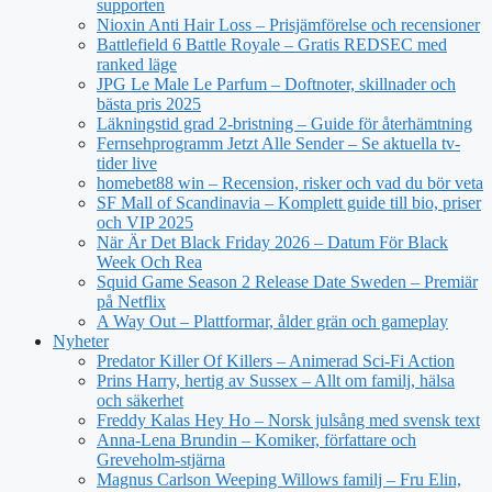
supporten
Nioxin Anti Hair Loss – Prisjämförelse och recensioner
Battlefield 6 Battle Royale – Gratis REDSEC med
ranked läge
JPG Le Male Le Parfum – Doftnoter, skillnader och
bästa pris 2025
Läkningstid grad 2-bristning – Guide för återhämtning
Fernsehprogramm Jetzt Alle Sender – Se aktuella tv-
tider live
homebet88 win – Recension, risker och vad du bör veta
SF Mall of Scandinavia – Komplett guide till bio, priser
och VIP 2025
När Är Det Black Friday 2026 – Datum För Black
Week Och Rea
Squid Game Season 2 Release Date Sweden – Premiär
på Netflix
A Way Out – Plattformar, ålder grän och gameplay
Nyheter
Predator Killer Of Killers – Animerad Sci-Fi Action
Prins Harry, hertig av Sussex – Allt om familj, hälsa
och säkerhet
Freddy Kalas Hey Ho – Norsk julsång med svensk text
Anna-Lena Brundin – Komiker, författare och
Greveholm-stjärna
Magnus Carlson Weeping Willows familj – Fru Elin,