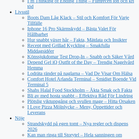
I’m Thinking of Ending Thing – Filmrecen ion och kri
töd
Livsstil
Boots Dam Låg Klack – Stil och Komfort För Varje
Tillfälle
Iphone 16 Pro Skärmskydd – Bästa Valet För
Hållbarhet
Hur snabbt växer hår – Fakta, Mätdata och Insikter
Recept med Grillad Kyckling – Smakfulla
Middagsidéer
Könssjukdomar Test Drop-In – Snabb och Säker Vård
Depend Gel iQ Outfit of the Day – Trendig Nagelvård
Hemma
Lodräta ränder på naglarna – Vad De Visar Om Hälsa
Comfort Hotel Arlanda Terminal – Smidigt Boende Vid
Terminal 5
Shahs Halal Food Stockholm – Äkta Smak och Fakta
Bli av med hosta snabbt – Effektiva Råd För Lindring
Plötslig viktuppgång och svullen mage – Hitta Orsaken
I Love Pizza Mölnlycke – Meny, Öppettider och
Leverans
Nöje
Strandskydd på egen tomt – Nya regler och dispens
2026
Kan man ringa till Storytel – Hela sanningen om