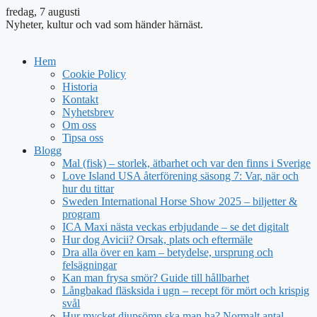
fredag, 7 augusti
Nyheter, kultur och vad som händer härnäst.
Hem
Cookie Policy
Historia
Kontakt
Nyhetsbrev
Om oss
Tipsa oss
Blogg
Mal (fisk) – storlek, ätbarhet och var den finns i Sverige
Love Island USA återförening säsong 7: Var, när och
hur du tittar
Sweden International Horse Show 2025 – biljetter &
program
ICA Maxi nästa veckas erbjudande – se det digitalt
Hur dog Avicii? Orsak, plats och eftermäle
Dra alla över en kam – betydelse, ursprung och
felsägningar
Kan man frysa smör? Guide till hållbarhet
Långbakad fläsksida i ugn – recept för mört och krispig
svål
Hur mycket djupsömn ska man ha? Normalt antal