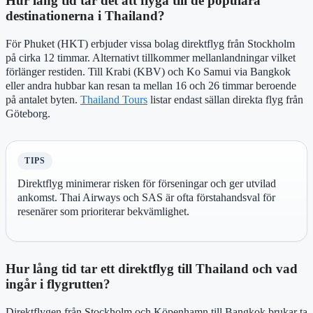
Hur lång tid tar det att flyga till de populära
destinationerna i Thailand?
För Phuket (HKT) erbjuder vissa bolag direktflyg från Stockholm
på cirka 12 timmar. Alternativt tillkommer mellanlandningar vilket
förlänger restiden. Till Krabi (KBV) och Ko Samui via Bangkok
eller andra hubbar kan resan ta mellan 16 och 26 timmar beroende
på antalet byten.
Thailand Tours
listar endast sällan direkta flyg från
Göteborg.
TIPS
Direktflyg minimerar risken för förseningar och ger utvilad
ankomst. Thai Airways och SAS är ofta förstahandsval för
resenärer som prioriterar bekvämlighet.
Hur lång tid tar ett direktflyg till Thailand och vad
ingår i flygrutten?
Direktflygen från Stockholm och Köpenhamn till Bangkok brukar ta