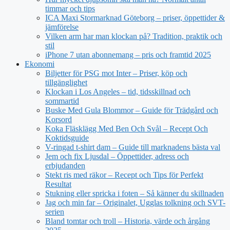
timmar och tips
ICA Maxi Stormarknad Göteborg – priser, öppettider &
jämförelse
Vilken arm har man klockan på? Tradition, praktik och
stil
iPhone 7 utan abonnemang – pris och framtid 2025
Ekonomi
Biljetter för PSG mot Inter – Priser, köp och
tillgänglighet
Klockan i Los Angeles – tid, tidsskillnad och
sommartid
Buske Med Gula Blommor – Guide för Trädgård och
Korsord
Koka Fläsklägg Med Ben Och Svål – Recept Och
Koktidsguide
V-ringad t-shirt dam – Guide till marknadens bästa val
Jem och fix Ljusdal – Öppettider, adress och
erbjudanden
Stekt ris med räkor – Recept och Tips för Perfekt
Resultat
Stukning eller spricka i foten – Så känner du skillnaden
Jag och min far – Originalet, Ugglas tolkning och SVT-
serien
Bland tomtar och troll – Historia, värde och årgång