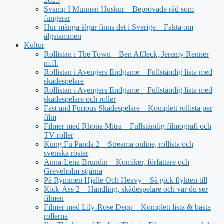
2025
Svamp I Munnen Huskur – Beprövade råd som
fungerar
Hur många älgar finns det i Sverige – Fakta om
älgstammen
Kultur
Rollistan i The Town – Ben Affleck, Jeremy Renner
m.fl.
Rollistan i Avengers Endgame – Fullständig lista med
skådespelare
Rollistan i Avengers Endgame – Fullständig lista med
skådespelare och roller
Fast and Furious Skådespelare – Komplett rollista per
film
Filmer med Rhona Mitra – Fullständig filmografi och
TV-roller
Kung Fu Panda 2 – Streama online, rollista och
svenska röster
Anna-Lena Brundin – Komiker, författare och
Greveholm-stjärna
På Rymmen Hjalle Och Heavy – Så gick flykten till
Kick-Ass 2 – Handling, skådespelare och var du ser
filmen
Filmer med Lily-Rose Depp – Komplett lista & bästa
rollerna