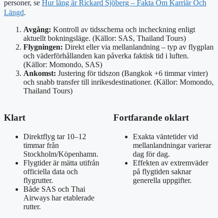
personer, se
Hur lång är Rickard Sjöberg – Fakta Om Karriär Och
Längd
.
Avgång:
Kontroll av tidsschema och incheckning enligt
aktuellt bokningsläge. (Källor: SAS, Thailand Tours)
Flygningen:
Direkt eller via mellanlandning – typ av flygplan
och väderförhållanden kan påverka faktisk tid i luften.
(Källor: Momondo, SAS)
Ankomst:
Justering för tidszon (Bangkok +6 timmar vinter)
och snabb transfer till inrikesdestinationer. (Källor: Momondo,
Thailand Tours)
Klart
Fortfarande oklart
Direktflyg tar 10–12
Exakta väntetider vid
timmar från
mellanlandningar varierar
Stockholm/Köpenhamn.
dag för dag.
Flygtider är mätta utifrån
Effekten av extremväder
officiella data och
på flygtiden saknar
flygrutter.
generella uppgifter.
Både SAS och Thai
Airways har etablerade
rutter.