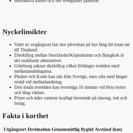
Interaktiva kartor och fler reseguider planeras
Nyckelinsikter
Valet av avgångsort har stor påverkan på hur lång tid resan tar
till Thailand.
Direktflyg mellan Stockholm/Köpenhamn och Bangkok är
det snabbaste alternativet.
Göteborg saknar direktflyg vilket förlänger restiden med
mellanlandningarna.
Phuket och Krabi kan nås från Sverige, men ofta med längre
restid vid mellanlandning.
Den totala resetiden kan överstiga 16 timmar vid flera byten
och lång väntan.
Priser och tider varierar kraftigt beroende på säsong, rutt och
bolag.
Fakta i korthet
Utgångsort
Destination
Genomsnittlig flygtid
Avstånd (km)