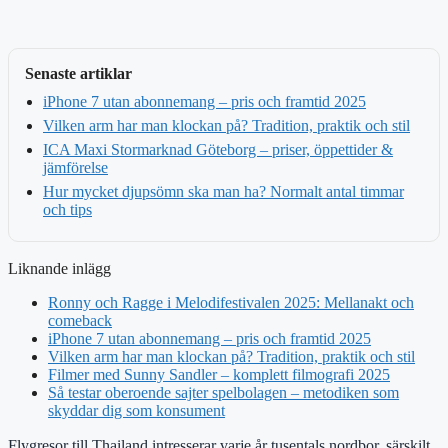
Senaste artiklar
iPhone 7 utan abonnemang – pris och framtid 2025
Vilken arm har man klockan på? Tradition, praktik och stil
ICA Maxi Stormarknad Göteborg – priser, öppettider &
jämförelse
Hur mycket djupsömn ska man ha? Normalt antal timmar
och tips
Liknande inlägg
Ronny och Ragge i Melodifestivalen 2025: Mellanakt och
comeback
iPhone 7 utan abonnemang – pris och framtid 2025
Vilken arm har man klockan på? Tradition, praktik och stil
Filmer med Sunny Sandler – komplett filmografi 2025
Så testar oberoende sajter spelbolagen – metodiken som
skyddar dig som konsument
Flygresor till Thailand intresserar varje år tusentals nordbor, särskilt