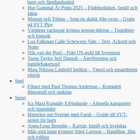
barn och Jämtlandsgård
Hur Gammal Är Putin 2025 – Födelsedatum, familj och
fakta
Morran och Tobias – Som en skänk från ovan – Gratis
på SVT Play
Världens vackraste kvinna genom tiderna – Topplistor
och historik
Loa Falkman Calle Schewens Vals – Text, Ackord och
Noter
Nils van der Poel – Från OS-guld till Svensson
Tareq Taylor Seif Daoudi – Återförening och
familjebakgrund
Maja Nilsson Lindelöf bröllop – Vigsel och ensamheten
efteråt
Spel
Filmer med Paul Thomas Anderson – Komplett
filmografi och ranking
Sport
Ica Maxi Kungälv Erbjudande – Aktuella kampanjer
och öppettider
Historien om Sverige med Farah – Guide till SVT-
serien för barn
Anna-Lena Brundin – Karriär, familj och livsfakta
Män som hatar kvinnor Stieg Larsson – Handling, film
och rollista