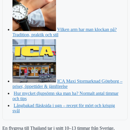
Vilken arm har man klockan på?
Tradition, praktik och stil
ICA Maxi Stormarknad Göteborg –
priser, öppettider & jämförelse
Hur mycket djupsömn ska man ha? Normalt antal timmar
och tips
Långbakad fläsksida i ugn – recept för mört och krispig
svål
En flygresa till Thailand tar i snitt 10–13 timmar från Sverige,