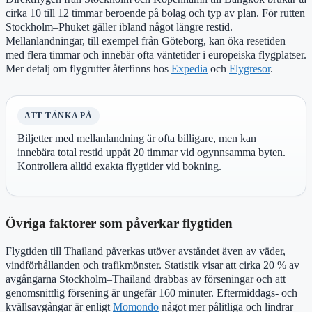
cirka 10 till 12 timmar beroende på bolag och typ av plan. För rutten
Stockholm–Phuket gäller ibland något längre restid.
Mellanlandningar, till exempel från Göteborg, kan öka resetiden
med flera timmar och innebär ofta väntetider i europeiska flygplatser.
Mer detalj om flygrutter återfinns hos
Expedia
och
Flygresor
.
ATT TÄNKA PÅ
Biljetter med mellanlandning är ofta billigare, men kan
innebära total restid uppåt 20 timmar vid ogynnsamma byten.
Kontrollera alltid exakta flygtider vid bokning.
Övriga faktorer som påverkar flygtiden
Flygtiden till Thailand påverkas utöver avståndet även av väder,
vindförhållanden och trafikmönster. Statistik visar att cirka 20 % av
avgångarna Stockholm–Thailand drabbas av förseningar och att
genomsnittlig försening är ungefär 160 minuter. Eftermiddags- och
kvällsavgångar är enligt
Momondo
något mer pålitliga och lindrar