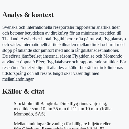
Analys & kontext
Svenska och internationella reseportaler rapporterar snarlika tider
och betonar betydelsen av direktflyg för att minimera resetiden till
Thailand. Avvikelser i total flygtid beror ofta på ruttval, flygplanstyp
och väder. Internationellt är tidskillnaden mellan direkt och rutt med
stopp påfallande stor jämfört med andra långdistansdestinationer.
De största jämförelsetjänsterna, såsom Flygtiden.se och Momondo,
använder öppna API:er, flygdatabaser och rapporterade snittider. För
resenären är det viktigt att alla dessa källor bekräftar direktlinjernas
tidsförsprång och att resans längd ökar väsentligt med
mellanlandningar.
Källor & citat
Stockholm till Bangkok: Direktflyg finns varje dag,
med tider som 10 tim 55 min till 11 tim 10 min. (Källa:
Momondo, SAS)
Mellanlandningar är vanliga för billigare biljetter eller
från Göteborg: Exempelvis kan restiden bli 16–53