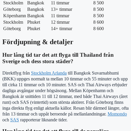
Stockholm
Bangkok
11 timmar
8 500
Göteborg
Bangkok
13+ timmar
8 500
Köpenhamn
Bangkok
11 timmar
8 500
Stockholm
Phuket
12 timmar
8 600
Göteborg
Phuket
14+ timmar
8 600
Fördjupning & detaljer
Hur lång tid tar det att flyga till Thailand från
Sverige och dess stora städer?
Direktflyg från
Stockholm Arlanda
till Bangkok Suvarnabhumi
(BKK) uppges normalt ta mellan 10 timmar och 55 minuter och upp
till cirka 11 timmar och 10 minuter. SAS och Thai Airways erbjuder
dagliga avgångar under högsäsong. Mellan Köpenhamn och
Bangkok är snittiden 11 till 12 timmar, med både Thai Airways (året
runt) och SAS (vintertid) som största aktörer. Från Göteborg finns
inga direkta flyg enligt aktuella källor. Resan blir därmed längre, ofta
från 13 timmar och uppåt beroende på mellanlandningar.
Momondo
och
SAS
rapporterar liknande tider.