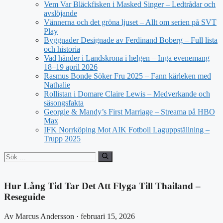
Vem Var Bläckfisken i Masked Singer – Ledtrådar och
avslöjande
Vännerna och det gröna ljuset – Allt om serien på SVT
Play
Byggnader Designade av Ferdinand Boberg – Full lista
och historia
Vad händer i Landskrona i helgen – Inga evenemang
18–19 april 2026
Rasmus Bonde Söker Fru 2025 – Fann kärleken med
Nathalie
Rollistan i Domare Claire Lewis – Medverkande och
säsongsfakta
Georgie & Mandy’s First Marriage – Streama på HBO
Max
IFK Norrköping Mot AIK Fotboll Laguppställning –
Trupp 2025
Sök
efter:
Hur Lång Tid Tar Det Att Flyga Till Thailand –
Reseguide
Av Marcus Andersson · februari 15, 2026