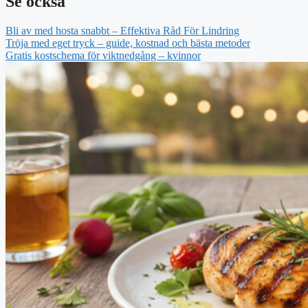
Se också
Bli av med hosta snabbt – Effektiva Råd För Lindring
Tröja med eget tryck – guide, kostnad och bästa metoder
Gratis kostschema för viktnedgång – kvinnor