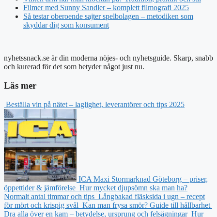
Filmer med Sunny Sandler – komplett filmografi 2025
Så testar oberoende sajter spelbolagen – metodiken som
skyddar dig som konsument
nyhetssnack.se är din moderna nöjes- och nyhetsguide. Skarp, snabb
och kurerad för det som betyder något just nu.
Läs mer
Beställa vin på nätet – laglighet, leverantörer och tips 2025
ICA Maxi Stormarknad Göteborg – priser,
öppettider & jämförelse
Hur mycket djupsömn ska man ha?
Normalt antal timmar och tips
Långbakad fläsksida i ugn – recept
för mört och krispig svål
Kan man frysa smör? Guide till hållbarhet
Dra alla över en kam – betydelse, ursprung och felsägningar
Hur