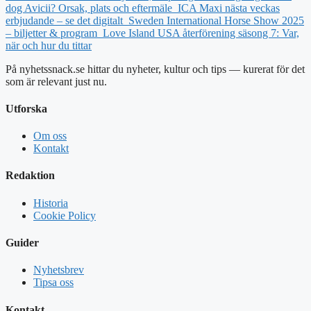
dog Avicii? Orsak, plats och eftermäle
ICA Maxi nästa veckas
erbjudande – se det digitalt
Sweden International Horse Show 2025
– biljetter & program
Love Island USA återförening säsong 7: Var,
när och hur du tittar
På nyhetssnack.se hittar du nyheter, kultur och tips — kurerat för det
som är relevant just nu.
Utforska
Om oss
Kontakt
Redaktion
Historia
Cookie Policy
Guider
Nyhetsbrev
Tipsa oss
Kontakt