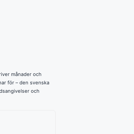
kriver månader och
nar för – den svenska
tidsangivelser och