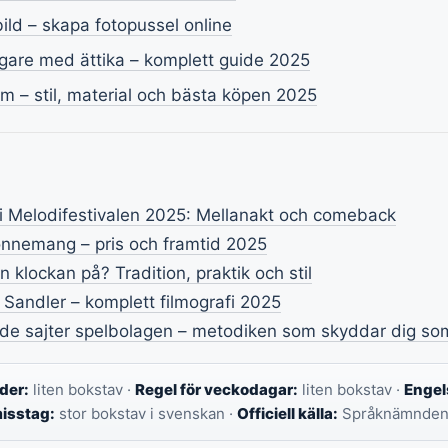
ld – skapa fotopussel online
gare med ättika – komplett guide 2025
am – stil, material och bästa köpen 2025
i Melodifestivalen 2025: Mellanakt och comeback
onnemang – pris och framtid 2025
 klockan på? Tradition, praktik och stil
Sandler – komplett filmografi 2025
nde sajter spelbolagen – metodiken som skyddar dig s
der:
liten bokstav ·
Regel för veckodagar:
liten bokstav ·
Engel
misstag:
stor bokstav i svenskan ·
Officiell källa:
Språknämnde