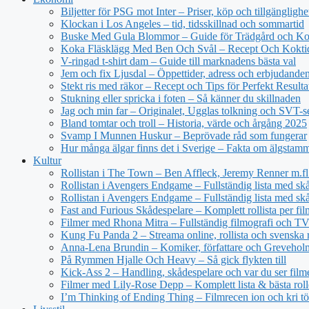
Biljetter för PSG mot Inter – Priser, köp och tillgänglighe
Klockan i Los Angeles – tid, tidsskillnad och sommartid
Buske Med Gula Blommor – Guide för Trädgård och Ko
Koka Fläsklägg Med Ben Och Svål – Recept Och Kokti
V-ringad t-shirt dam – Guide till marknadens bästa val
Jem och fix Ljusdal – Öppettider, adress och erbjudande
Stekt ris med räkor – Recept och Tips för Perfekt Resulta
Stukning eller spricka i foten – Så känner du skillnaden
Jag och min far – Originalet, Ugglas tolkning och SVT-s
Bland tomtar och troll – Historia, värde och årgång 2025
Svamp I Munnen Huskur – Beprövade råd som fungerar
Hur många älgar finns det i Sverige – Fakta om älgstam
Kultur
Rollistan i The Town – Ben Affleck, Jeremy Renner m.fl
Rollistan i Avengers Endgame – Fullständig lista med sk
Rollistan i Avengers Endgame – Fullständig lista med skå
Fast and Furious Skådespelare – Komplett rollista per fil
Filmer med Rhona Mitra – Fullständig filmografi och TV-
Kung Fu Panda 2 – Streama online, rollista och svenska r
Anna-Lena Brundin – Komiker, författare och Greveholm
På Rymmen Hjalle Och Heavy – Så gick flykten till
Kick-Ass 2 – Handling, skådespelare och var du ser film
Filmer med Lily-Rose Depp – Komplett lista & bästa roll
I’m Thinking of Ending Thing – Filmrecen ion och kri t