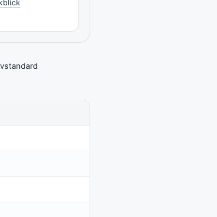
kblick
ivstandard