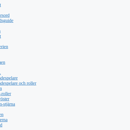
t
rsord
dsguide
n
t
erien
men
.
ådespelare
despelare och roller
m
roller
öster
-stjärna
en
erna
öd