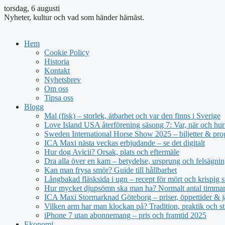
torsdag, 6 augusti
Nyheter, kultur och vad som händer härnäst.
Hem
Cookie Policy
Historia
Kontakt
Nyhetsbrev
Om oss
Tipsa oss
Blogg
Mal (fisk) – storlek, ätbarhet och var den finns i Sverige
Love Island USA återförening säsong 7: Var, när och hur 
Sweden International Horse Show 2025 – biljetter & pr
ICA Maxi nästa veckas erbjudande – se det digitalt
Hur dog Avicii? Orsak, plats och eftermäle
Dra alla över en kam – betydelse, ursprung och felsägnin
Kan man frysa smör? Guide till hållbarhet
Långbakad fläsksida i ugn – recept för mört och krispig s
Hur mycket djupsömn ska man ha? Normalt antal timmar 
ICA Maxi Stormarknad Göteborg – priser, öppettider & j
Vilken arm har man klockan på? Tradition, praktik och st
iPhone 7 utan abonnemang – pris och framtid 2025
Ekonomi