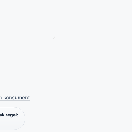
om konsument
sk regel:
n