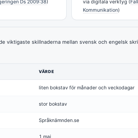
geringen Ds 2009:38
)
via digitala verktyg (
Fal
Kommunikation
)
de viktigaste skillnaderna mellan svensk och engelsk skr
VÄRDE
liten bokstav för månader och veckodagar
stor bokstav
Språknämnden.se
1 maj