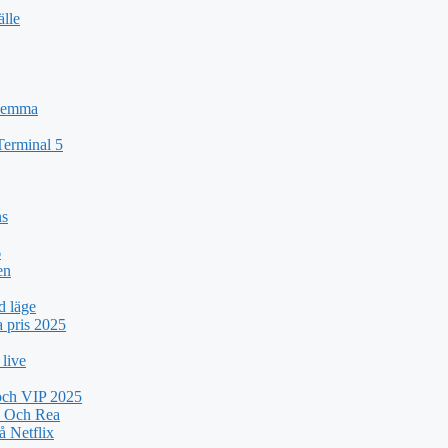
älle
 Hemma
Terminal 5
ns
6
en
d läge
a pris 2025
 live
 och VIP 2025
k Och Rea
 Netflix