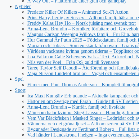
A Way Out – Plattformar, ålder grän och gameplay
Nyheter
Predator Killer Of Killers – Animerad Sci-Fi Action
Prins Harry, hertig av Sussex – Allt om familj, hälsa och 
Freddy Kalas Hey Ho – Norsk julsång med svensk text
Anna-Lena Brundin – Komiker, författare och Greveholm
Magnus Carlson Weeping Willows familj – Fru Elin, bar
Hur Gammal Är Putin 2025 – Födelsedatum, familj och f
Morran och Tobias – Som en skänk från ovan – Gratis 
Världens vackraste kvinna genom tiderna – Topplistor oc
Loa Falkman Calle Schewens Vals – Text, Ackord och N
Nils van der Poel – Från OS-guld till Svensson
Tareq Taylor Seif Daoudi – Återförening och familjebak
Maja Nilsson Lindelöf bröllop – Vigsel och ensamheten e
Spel
Filmer med Paul Thomas Anderson – Komplett filmograf
Sport
Ica Maxi Kungälv Erbjudande – Aktuella kampanjer och 
Historien om Sverige med Farah – Guide till SVT-serien 
Anna-Lena Brundin – Karriär, familj och livsfakta
Män som hatar kvinnor Stieg Larsson – Handling, film oc
Vem Var Bläckfisken i Masked Singer – Ledtrådar och a
Vännerna och det gröna ljuset – Allt om serien på SVT P
Byggnader Designade av Ferdinand Boberg – Full lista o
Vad händer i Landskrona i helgen – Inga evenemang 18–