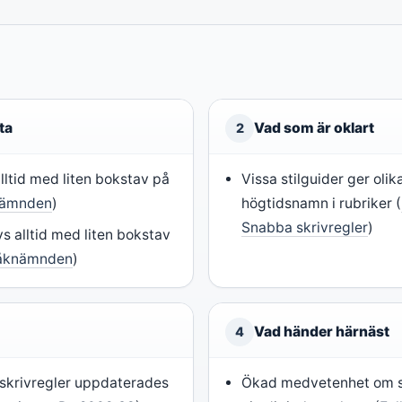
ta
Vad som är oklart
2
lltid med liten bokstav på
Vissa stilguider ger olik
nämnden
)
högtidsnamn i rubriker (
Snabba skrivregler
)
s alltid med liten bokstav
åknämnden
)
Vad händer härnäst
4
skrivregler uppdaterades
Ökad medvetenhet om s