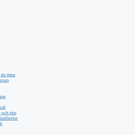
du tittar
ogram
gar
vål
och tips
ämförelse
il