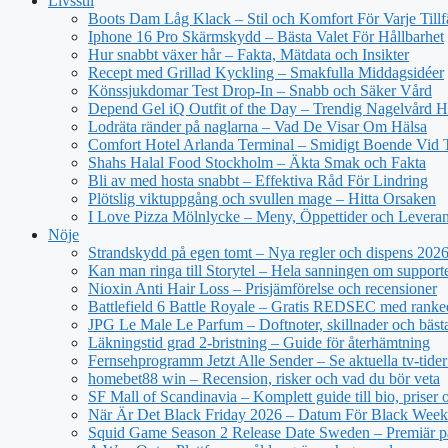
Livsstil
Boots Dam Låg Klack – Stil och Komfort För Varje Tillf
Iphone 16 Pro Skärmskydd – Bästa Valet För Hållbarhet
Hur snabbt växer hår – Fakta, Mätdata och Insikter
Recept med Grillad Kyckling – Smakfulla Middagsidéer
Könssjukdomar Test Drop-In – Snabb och Säker Vård
Depend Gel iQ Outfit of the Day – Trendig Nagelvård
Lodräta ränder på naglarna – Vad De Visar Om Hälsa
Comfort Hotel Arlanda Terminal – Smidigt Boende Vid 
Shahs Halal Food Stockholm – Äkta Smak och Fakta
Bli av med hosta snabbt – Effektiva Råd För Lindring
Plötslig viktuppgång och svullen mage – Hitta Orsaken
I Love Pizza Mölnlycke – Meny, Öppettider och Levera
Nöje
Strandskydd på egen tomt – Nya regler och dispens 202
Kan man ringa till Storytel – Hela sanningen om support
Nioxin Anti Hair Loss – Prisjämförelse och recensioner
Battlefield 6 Battle Royale – Gratis REDSEC med ranke
JPG Le Male Le Parfum – Doftnoter, skillnader och bäst
Läkningstid grad 2-bristning – Guide för återhämtning
Fernsehprogramm Jetzt Alle Sender – Se aktuella tv-tider
homebet88 win – Recension, risker och vad du bör veta
SF Mall of Scandinavia – Komplett guide till bio, priser
När Är Det Black Friday 2026 – Datum För Black Wee
Squid Game Season 2 Release Date Sweden – Premiär på