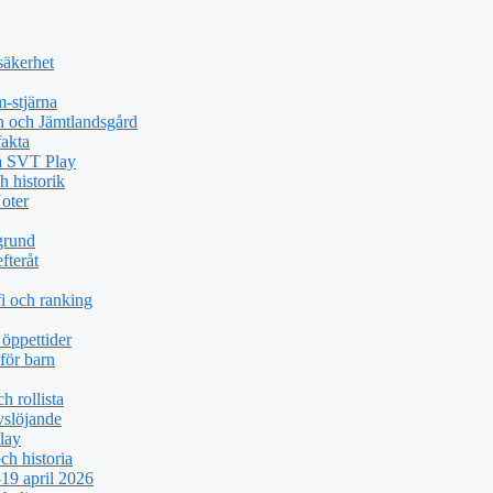
säkerhet
-stjärna
n och Jämtlandsgård
akta
på SVT Play
h historik
oter
grund
fteråt
i och ranking
öppettider
för barn
h rollista
vslöjande
lay
ch historia
19 april 2026