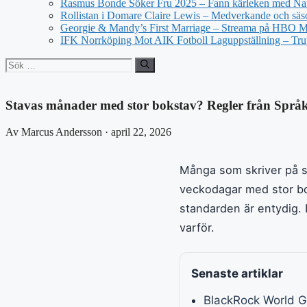
Rasmus Bonde Söker Fru 2025 – Fann kärleken med Nat
Rollistan i Domare Claire Lewis – Medverkande och säs
Georgie & Mandy’s First Marriage – Streama på HBO 
IFK Norrköping Mot AIK Fotboll Laguppställning – Tr
Sök
efter:
Stavas månader med stor bokstav? Regler från Spr
Av Marcus Andersson · april 22, 2026
Många som skriver på s
veckodagar med stor bo
standarden är entydig. L
varför.
Senaste artiklar
BlackRock World G