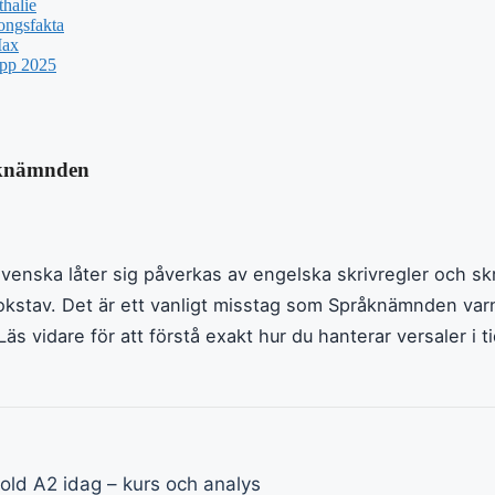
halie
ongsfakta
Max
upp 2025
åknämnden
venska låter sig påverkas av engelska skrivregler och s
kstav. Det är ett vanligt misstag som Språknämnden var
äs vidare för att förstå exakt hur du hanterar versaler i 
old A2 idag – kurs och analys