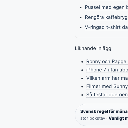
Pussel med egen bi
Rengöra kaffebryg
V-ringad t-shirt d
Liknande inlägg
Ronny och Ragge 
iPhone 7 utan ab
Vilken arm har man
Filmer med Sunny 
Så testar oberoe
Svensk regel för måna
stor bokstav ·
Vanligt 