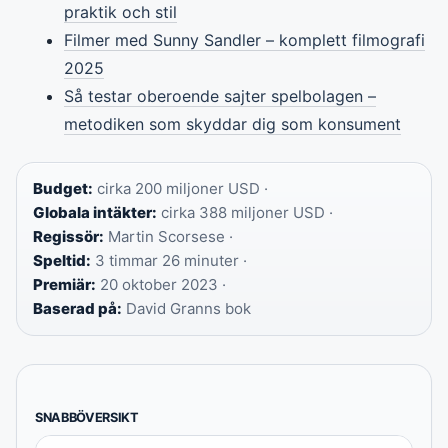
praktik och stil
Filmer med Sunny Sandler – komplett filmografi
2025
Så testar oberoende sajter spelbolagen –
metodiken som skyddar dig som konsument
Budget:
cirka 200 miljoner USD ·
Globala intäkter:
cirka 388 miljoner USD ·
Regissör:
Martin Scorsese ·
Speltid:
3 timmar 26 minuter ·
Premiär:
20 oktober 2023 ·
Baserad på:
David Granns bok
SNABBÖVERSIKT