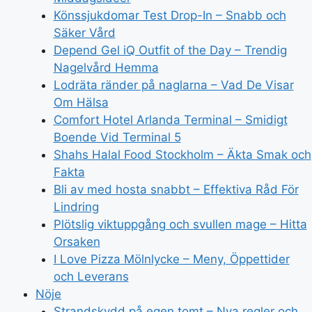
Könssjukdomar Test Drop-In – Snabb och
Säker Vård
Depend Gel iQ Outfit of the Day – Trendig
Nagelvård Hemma
Lodräta ränder på naglarna – Vad De Visar
Om Hälsa
Comfort Hotel Arlanda Terminal – Smidigt
Boende Vid Terminal 5
Shahs Halal Food Stockholm – Äkta Smak och
Fakta
Bli av med hosta snabbt – Effektiva Råd För
Lindring
Plötslig viktuppgång och svullen mage – Hitta
Orsaken
I Love Pizza Mölnlycke – Meny, Öppettider
och Leverans
Nöje
Strandskydd på egen tomt – Nya regler och