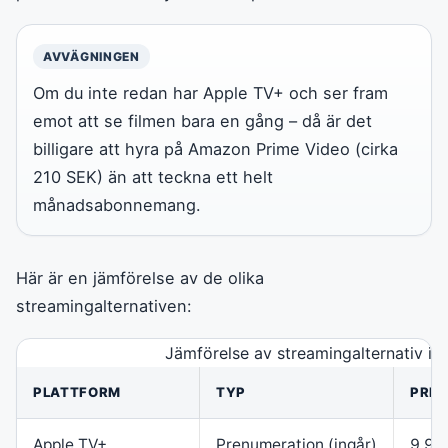
AVVÄGNINGEN
Om du inte redan har Apple TV+ och ser fram
emot att se filmen bara en gång – då är det
billigare att hyra på Amazon Prime Video (cirka
210 SEK) än att teckna ett helt
månadsabonnemang.
Här är en jämförelse av de olika
streamingalternativen:
Jämförelse av streamingalternativ i S
PLATTFORM
TYP
PRIS
Apple TV+
Prenumeration (ingår)
9,99