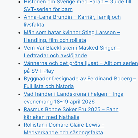
Historien om Sverige med Farah – Guide till
SVT-serien för barn
Anna-Lena Brundin – Karriär, familj och
livsfakta
Män som hatar kvinnor Stieg Larsson –
Handling, film och rollista
Vem Var Bläckfisken i Masked Singer –
Ledtrådar och avslöjande
Vännerna och det gröna ljuset – Allt om serien
på SVT Play
Byggnader Designade av Ferdinand Boberg –
Full lista och historia
Vad händer i Landskrona i helgen – Inga
evenemang 18–19 april 2026
Rasmus Bonde Söker Fru 2025 – Fann
kärleken med Nathalie
Rollistan i Domare Claire Lewis –
Medverkande och säsongsfakta