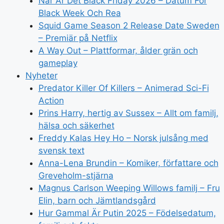
När Är Det Black Friday 2026 – Datum För
Black Week Och Rea
Squid Game Season 2 Release Date Sweden
– Premiär på Netflix
A Way Out – Plattformar, ålder grän och
gameplay
Nyheter
Predator Killer Of Killers – Animerad Sci-Fi
Action
Prins Harry, hertig av Sussex – Allt om familj,
hälsa och säkerhet
Freddy Kalas Hey Ho – Norsk julsång med
svensk text
Anna-Lena Brundin – Komiker, författare och
Greveholm-stjärna
Magnus Carlson Weeping Willows familj – Fru
Elin, barn och Jämtlandsgård
Hur Gammal Är Putin 2025 – Födelsedatum,