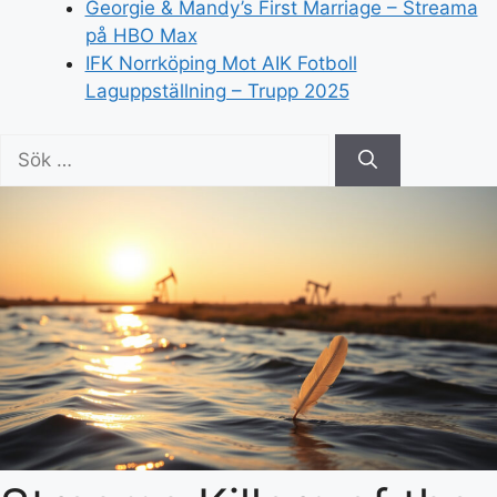
Georgie & Mandy’s First Marriage – Streama
på HBO Max
IFK Norrköping Mot AIK Fotboll
Laguppställning – Trupp 2025
Sök
efter: