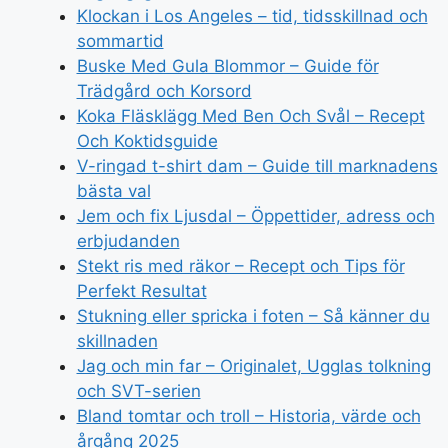
Klockan i Los Angeles – tid, tidsskillnad och
sommartid
Buske Med Gula Blommor – Guide för
Trädgård och Korsord
Koka Fläsklägg Med Ben Och Svål – Recept
Och Koktidsguide
V-ringad t-shirt dam – Guide till marknadens
bästa val
Jem och fix Ljusdal – Öppettider, adress och
erbjudanden
Stekt ris med räkor – Recept och Tips för
Perfekt Resultat
Stukning eller spricka i foten – Så känner du
skillnaden
Jag och min far – Originalet, Ugglas tolkning
och SVT-serien
Bland tomtar och troll – Historia, värde och
årgång 2025