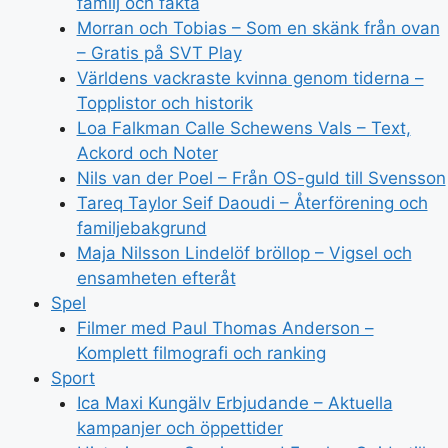
familj och fakta
Morran och Tobias – Som en skänk från ovan
– Gratis på SVT Play
Världens vackraste kvinna genom tiderna –
Topplistor och historik
Loa Falkman Calle Schewens Vals – Text,
Ackord och Noter
Nils van der Poel – Från OS-guld till Svensson
Tareq Taylor Seif Daoudi – Återförening och
familjebakgrund
Maja Nilsson Lindelöf bröllop – Vigsel och
ensamheten efteråt
Spel
Filmer med Paul Thomas Anderson –
Komplett filmografi och ranking
Sport
Ica Maxi Kungälv Erbjudande – Aktuella
kampanjer och öppettider