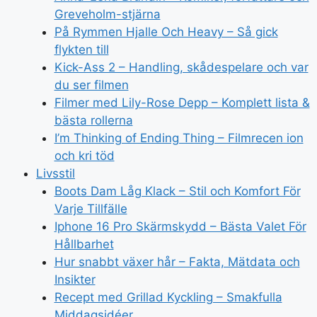
Greveholm-stjärna
På Rymmen Hjalle Och Heavy – Så gick
flykten till
Kick-Ass 2 – Handling, skådespelare och var
du ser filmen
Filmer med Lily-Rose Depp – Komplett lista &
bästa rollerna
I’m Thinking of Ending Thing – Filmrecen ion
och kri töd
Livsstil
Boots Dam Låg Klack – Stil och Komfort För
Varje Tillfälle
Iphone 16 Pro Skärmskydd – Bästa Valet För
Hållbarhet
Hur snabbt växer hår – Fakta, Mätdata och
Insikter
Recept med Grillad Kyckling – Smakfulla
Middagsidéer