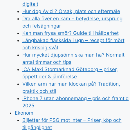
digitalt
Hur dog Avicii? Orsak, plats och eftermäle
Dra alla över en kam – betydelse, ursprung
och felsägningar
Kan man frysa smör? Guide till hållbarhet
Långbakad fläsksida i ugn – recept för mört
och krispig svål
Hur mycket djupsömn ska man ha? Normalt
antal timmar och tips
ICA Maxi Stormarknad Göteborg – priser,
öppettider & jämförelse
Vilken arm har man klockan på? Tradition,
praktik och stil
iPhone 7 utan abonnemang – pris och framtid
2025
Ekonomi
Biljetter för PSG mot Inter – Priser, köp och
tillgänglighet