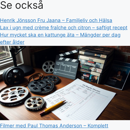
Se också
Henrik Jönsson Fru Jaana – Familjeliv och Hälsa
Lax i ugn med crème fraîche och citron – saftigt recept
Hur mycket ska en kattunge äta – Mängder per dag
efter ålder
Filmer med Paul Thomas Anderson – Komplett