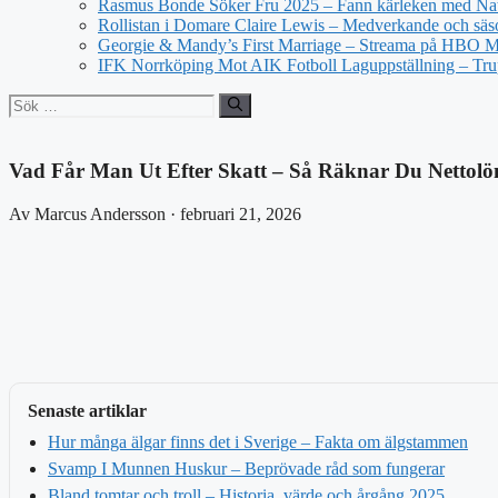
Rasmus Bonde Söker Fru 2025 – Fann kärleken med Nat
Rollistan i Domare Claire Lewis – Medverkande och säs
Georgie & Mandy’s First Marriage – Streama på HBO 
IFK Norrköping Mot AIK Fotboll Laguppställning – Tr
Sök
efter:
Vad Får Man Ut Efter Skatt – Så Räknar Du Nettolö
Av Marcus Andersson · februari 21, 2026
Senaste artiklar
Hur många älgar finns det i Sverige – Fakta om älgstammen
Svamp I Munnen Huskur – Beprövade råd som fungerar
Bland tomtar och troll – Historia, värde och årgång 2025