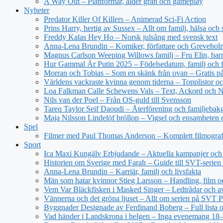
A Way Out – Plattformar, ålder grän och gameplay
Nyheter
Predator Killer Of Killers – Animerad Sci-Fi Action
Prins Harry, hertig av Sussex – Allt om familj, hälsa och 
Freddy Kalas Hey Ho – Norsk julsång med svensk text
Anna-Lena Brundin – Komiker, författare och Greveholm
Magnus Carlson Weeping Willows familj – Fru Elin, bar
Hur Gammal Är Putin 2025 – Födelsedatum, familj och f
Morran och Tobias – Som en skänk från ovan – Gratis 
Världens vackraste kvinna genom tiderna – Topplistor oc
Loa Falkman Calle Schewens Vals – Text, Ackord och N
Nils van der Poel – Från OS-guld till Svensson
Tareq Taylor Seif Daoudi – Återförening och familjebak
Maja Nilsson Lindelöf bröllop – Vigsel och ensamheten e
Spel
Filmer med Paul Thomas Anderson – Komplett filmograf
Sport
Ica Maxi Kungälv Erbjudande – Aktuella kampanjer och 
Historien om Sverige med Farah – Guide till SVT-serien 
Anna-Lena Brundin – Karriär, familj och livsfakta
Män som hatar kvinnor Stieg Larsson – Handling, film oc
Vem Var Bläckfisken i Masked Singer – Ledtrådar och a
Vännerna och det gröna ljuset – Allt om serien på SVT P
Byggnader Designade av Ferdinand Boberg – Full lista o
Vad händer i Landskrona i helgen – Inga evenemang 18–