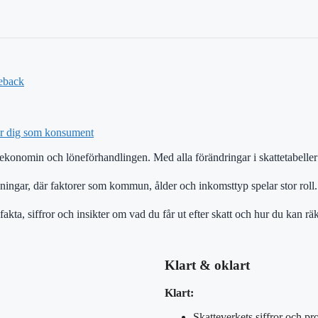
eback
ar dig som konsument
vatekonomin och löneförhandlingen. Med alla förändringar i skattetabelle
kningar, där faktorer som kommun, ålder och inkomsttyp spelar stor roll.
fakta, siffror och insikter om vad du får ut efter skatt och hur du kan rä
Klart & oklart
Klart:
Skatteverkets siffror och pr