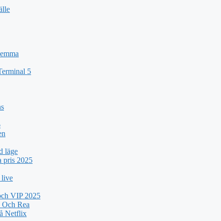
älle
 Hemma
Terminal 5
ns
6
en
d läge
a pris 2025
 live
 och VIP 2025
k Och Rea
 Netflix