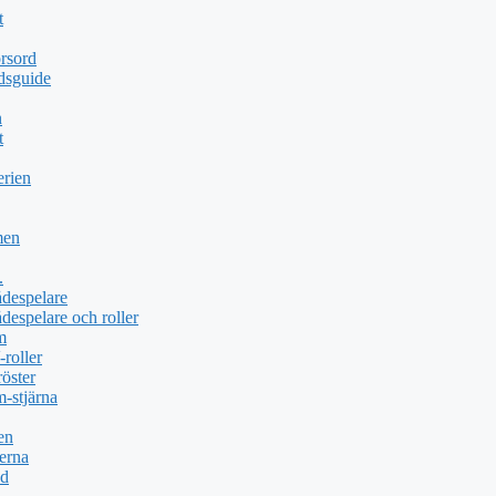
t
rsord
dsguide
n
t
erien
men
.
ådespelare
despelare och roller
m
roller
öster
-stjärna
en
erna
öd