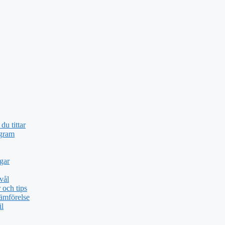
du tittar
ogram
gar
vål
och tips
ämförelse
il