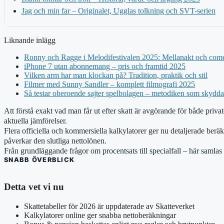
Jag och min far – Originalet, Ugglas tolkning och SVT-serien
Liknande inlägg
Ronny och Ragge i Melodifestivalen 2025: Mellanakt och com
iPhone 7 utan abonnemang – pris och framtid 2025
Vilken arm har man klockan på? Tradition, praktik och stil
Filmer med Sunny Sandler – komplett filmografi 2025
Så testar oberoende sajter spelbolagen – metodiken som skydd
Att förstå exakt vad man får ut efter skatt är avgörande för både pri
aktuella jämförelser.
Flera officiella och kommersiella kalkylatorer ger nu detaljerade berä
påverkar den slutliga nettolönen.
Från grundläggande frågor om procentsats till specialfall – här samlas 
SNABB ÖVERBLICK
Detta vet vi nu
Skattetabeller för 2026 är uppdaterade av Skatteverket
Kalkylatorer online ger snabba nettoberäkningar