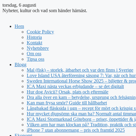
torsdag, 6 augusti
Nyheter, kultur och vad som händer härnäst.
Hem
Cookie Policy
Historia
Kontakt
Nyhetsbrev
Om oss
Tipsa oss
Blogg
Mal (fisk) – storlek, ätbarhet och var den finns i Sverige
Love Island USA återförening säsong 7: Var, när och hur 
Sweden International Horse Show 2025 – biljetter & pr
ICA Maxi nästa veckas erbjudande – se det digitalt
Hur dog Avicii? Orsak, plats och eftermäle
Dra alla över en kam – betydelse, ursprung och felsägnin
Kan man frysa smör? Guide till hållbarhet
Långbakad fläsksida i ugn – recept för mört och krispig s
Hur mycket djupsömn ska man ha? Normalt antal timmar 
ICA Maxi Stormarknad Göteborg – priser, öppettider & j
Vilken arm har man klockan på? Tradition, praktik och st
iPhone 7 utan abonnemang – pris och framtid 2025
Ekonomi