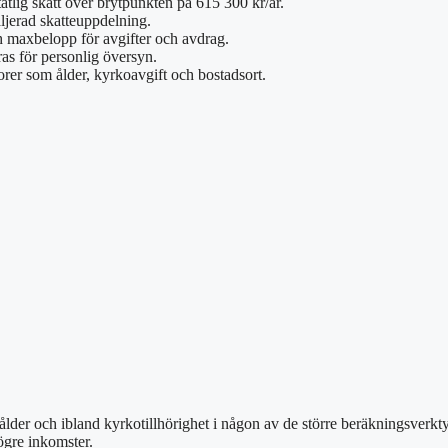
atlig skatt över brytpunkten på 615 300 kr/år.
aljerad skatteuppdelning.
h maxbelopp för avgifter och avdrag.
ras för personlig översyn.
rer som ålder, kyrkoavgift och bostadsort.
 ålder och ibland kyrkotillhörighet i någon av de större beräkningsverkt
högre inkomster.