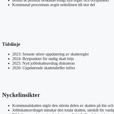
Bonus & pension beskattas enligt nya regler och brytpunkter
Kommunal procentsats avgör nettolönen till stor del
Tidslinje
2023: Senaste större uppdatering av skatteregler
2024: Brytpunkter för statlig skatt höjs
2025: Nytt jobbskatteavdrag diskuteras
2026: Uppdaterade skattetabeller införs
Nyckelinsikter
Kommunalskatten utgör den största delen av skatten på lön och
Jobbskatteavdraget minskar den totala skatten, särskilt för vanli