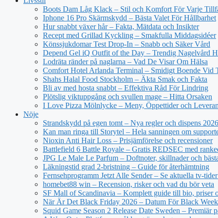
Livsstil
Boots Dam Låg Klack – Stil och Komfort För Varje Tillf
Iphone 16 Pro Skärmskydd – Bästa Valet För Hållbarhet
Hur snabbt växer hår – Fakta, Mätdata och Insikter
Recept med Grillad Kyckling – Smakfulla Middagsidéer
Könssjukdomar Test Drop-In – Snabb och Säker Vård
Depend Gel iQ Outfit of the Day – Trendig Nagelvård
Lodräta ränder på naglarna – Vad De Visar Om Hälsa
Comfort Hotel Arlanda Terminal – Smidigt Boende Vid 
Shahs Halal Food Stockholm – Äkta Smak och Fakta
Bli av med hosta snabbt – Effektiva Råd För Lindring
Plötslig viktuppgång och svullen mage – Hitta Orsaken
I Love Pizza Mölnlycke – Meny, Öppettider och Levera
Nöje
Strandskydd på egen tomt – Nya regler och dispens 202
Kan man ringa till Storytel – Hela sanningen om support
Nioxin Anti Hair Loss – Prisjämförelse och recensioner
Battlefield 6 Battle Royale – Gratis REDSEC med ranke
JPG Le Male Le Parfum – Doftnoter, skillnader och bäst
Läkningstid grad 2-bristning – Guide för återhämtning
Fernsehprogramm Jetzt Alle Sender – Se aktuella tv-tider
homebet88 win – Recension, risker och vad du bör veta
SF Mall of Scandinavia – Komplett guide till bio, priser
När Är Det Black Friday 2026 – Datum För Black Wee
Squid Game Season 2 Release Date Sweden – Premiär på