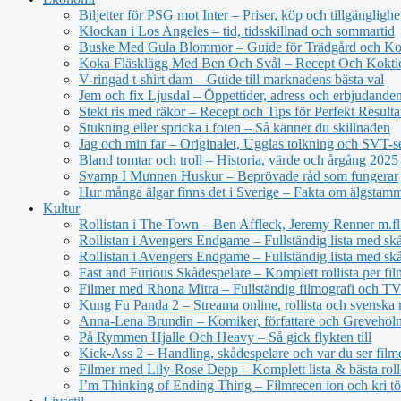
Biljetter för PSG mot Inter – Priser, köp och tillgänglighe
Klockan i Los Angeles – tid, tidsskillnad och sommartid
Buske Med Gula Blommor – Guide för Trädgård och Ko
Koka Fläsklägg Med Ben Och Svål – Recept Och Kokti
V-ringad t-shirt dam – Guide till marknadens bästa val
Jem och fix Ljusdal – Öppettider, adress och erbjudande
Stekt ris med räkor – Recept och Tips för Perfekt Resulta
Stukning eller spricka i foten – Så känner du skillnaden
Jag och min far – Originalet, Ugglas tolkning och SVT-s
Bland tomtar och troll – Historia, värde och årgång 2025
Svamp I Munnen Huskur – Beprövade råd som fungerar
Hur många älgar finns det i Sverige – Fakta om älgstam
Kultur
Rollistan i The Town – Ben Affleck, Jeremy Renner m.fl
Rollistan i Avengers Endgame – Fullständig lista med sk
Rollistan i Avengers Endgame – Fullständig lista med skå
Fast and Furious Skådespelare – Komplett rollista per fil
Filmer med Rhona Mitra – Fullständig filmografi och TV-
Kung Fu Panda 2 – Streama online, rollista och svenska r
Anna-Lena Brundin – Komiker, författare och Greveholm
På Rymmen Hjalle Och Heavy – Så gick flykten till
Kick-Ass 2 – Handling, skådespelare och var du ser film
Filmer med Lily-Rose Depp – Komplett lista & bästa roll
I’m Thinking of Ending Thing – Filmrecen ion och kri t