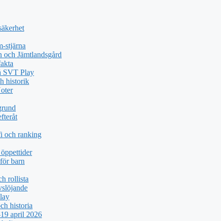
säkerhet
-stjärna
n och Jämtlandsgård
akta
på SVT Play
h historik
oter
grund
fteråt
i och ranking
öppettider
för barn
h rollista
vslöjande
lay
ch historia
19 april 2026