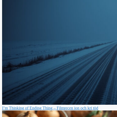
I’m Thinking of Ending Thing – Filmrecen ion och kri töd