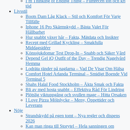
I’m Thinking of Ending Thing – Filmrecen ion och kri
töd
Livsstil
Boots Dam Låg Klack – Stil och Komfort För Varje
Tillfälle
Iphone 16 Pro Skärmskydd – Bästa Valet För
Hållbarhet
Hur snabbt växer hår – Fakta, Mätdata och Insikter
Recept med Grillad Kyckling – Smakfulla
Middagsidéer
Könssjukdomar Test Drop-In – Snabb och Säker Vård
Depend Gel iQ Outfit of the Day – Trendig Nagelvård
Hemma
Lodräta ränder på naglarna – Vad De Visar Om Hälsa
Comfort Hotel Arlanda Terminal – Smidigt Boende Vid
Terminal 5
Shahs Halal Food Stockholm – Äkta Smak och Fakta
Bli av med hosta snabbt – Effektiva Råd För Lindring
Plötslig viktuppgång och svullen mage – Hitta Orsaken
I Love Pizza Mölnlycke – Meny, Öppettider och
Leverans
Nöje
Strandskydd på egen tomt – Nya regler och dispens
2026
Kan man ringa till Storytel – Hela sanningen om