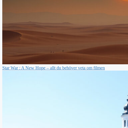
Star War : A New Hope – allt du behöver veta om filmen