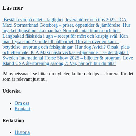
Läs mer
Beställa vin på nätet – laglighet, leverantörer och tips 2025
ICA
Maxi Stormarknad Göteborg – priser, öppettider & jämförelse
Hur
mycket djupsömn ska man ha? Normalt antal timmar och tips
Långbakad fläsksida i ugn – recept för mört och krispig svål
Kan
man frysa smör? Guide till hållbarhet
Dra alla över en kam –
betydelse, ursprung och felsägningar
Hur dog Avicii? Orsak, plats
och eftermäle
ICA Maxi nästa veckas erbjudande – se det digitalt
Sweden International Horse Show 2025 – biljetter & program
Love
Island USA återförening säsong 7: Var, när och hur du tittar
På nyhetssnack.se hittar du nyheter, kultur och tips — kurerat för det
som är relevant just nu.
Utforska
Om oss
Kontakt
Redaktion
Historia