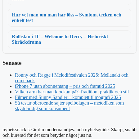
Hur vet man om man har löss – Symtom, tecken och
enkelt test
Rollistan i IT – Welcome to Derry – Historiskt
Skräckdrama
Senaste
Ronny och Ragge i Melodifestivalen 2025: Mellanakt och
comeback
iPhone 7 utan abonnemang – pris och framtid 2025
Vilken arm har man klockan på? Tradition, praktik och stil
Filmer med Sunny Sandler – komplett filmografi 2025
Så testar oberoende sajter spelbolagen – metodiken som
skyddar dig som konsument
nyhetssnack.se är din moderna nöjes- och nyhetsguide. Skarp, snabb
och kurerad för det som betyder något just nu.