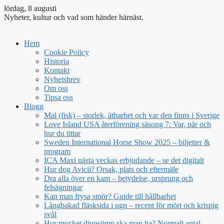
lördag, 8 augusti
Nyheter, kultur och vad som händer härnäst.
Hem
Cookie Policy
Historia
Kontakt
Nyhetsbrev
Om oss
Tipsa oss
Blogg
Mal (fisk) – storlek, ätbarhet och var den finns i Sverige
Love Island USA återförening säsong 7: Var, när och
hur du tittar
Sweden International Horse Show 2025 – biljetter &
program
ICA Maxi nästa veckas erbjudande – se det digitalt
Hur dog Avicii? Orsak, plats och eftermäle
Dra alla över en kam – betydelse, ursprung och
felsägningar
Kan man frysa smör? Guide till hållbarhet
Långbakad fläsksida i ugn – recept för mört och krispig
svål
Hur mycket djupsömn ska man ha? Normalt antal