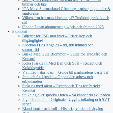
timmar och tips
ICA Maxi Stormarknad Göteborg – priser, öppettider &
jämförelse
Vilken arm har man klockan på? Tradition, praktik och
stil
iPhone 7 utan abonnemang – pris och framtid 2025
Ekonomi
Biljetter för PSG mot Inter – Priser, köp och
tillgänglighet
Klockan i Los Angeles – tid, tidsskillnad och
sommartid
Buske Med Gula Blommor – Guide för Trädgård och
Korsord
Koka Fläsklägg Med Ben Och Svål – Recept Och
Koktidsguide
V-ringad t-shirt dam – Guide till marknadens bästa val
Jem och fix Ljusdal – Öppettider, adress och
erbjudanden
Stekt ris med räkor – Recept och Tips för Perfekt
Resultat
Stukning eller spricka i foten – Så känner du skillnaden
Jag och min far – Originalet, Ugglas tolkning och SVT-
serien
Bland tomtar och troll – Historia, värde och årgång