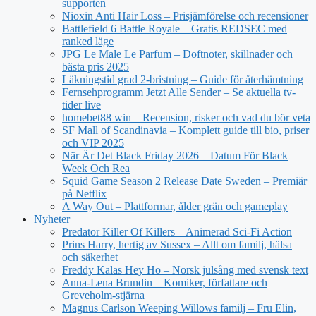
supporten
Nioxin Anti Hair Loss – Prisjämförelse och recensioner
Battlefield 6 Battle Royale – Gratis REDSEC med
ranked läge
JPG Le Male Le Parfum – Doftnoter, skillnader och
bästa pris 2025
Läkningstid grad 2-bristning – Guide för återhämtning
Fernsehprogramm Jetzt Alle Sender – Se aktuella tv-
tider live
homebet88 win – Recension, risker och vad du bör veta
SF Mall of Scandinavia – Komplett guide till bio, priser
och VIP 2025
När Är Det Black Friday 2026 – Datum För Black
Week Och Rea
Squid Game Season 2 Release Date Sweden – Premiär
på Netflix
A Way Out – Plattformar, ålder grän och gameplay
Nyheter
Predator Killer Of Killers – Animerad Sci-Fi Action
Prins Harry, hertig av Sussex – Allt om familj, hälsa
och säkerhet
Freddy Kalas Hey Ho – Norsk julsång med svensk text
Anna-Lena Brundin – Komiker, författare och
Greveholm-stjärna
Magnus Carlson Weeping Willows familj – Fru Elin,