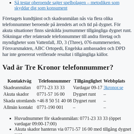
Så testar oberoende sajter spelbolagen – metodiken som
skyddar dig som konsument
Företagets kundtjänst och skadeanmälan nås via flera olika
telefonnummer beroende på ärendets art och tid på dygnet. För
akuta situationer finns särskilda journummer tillgängliga dygnet runt.
Sökningar efter relaterade telefonnummer till andra företag och
myndigheter som Vattenfall, JD, 3 (Three), 076-nummerserien,
Försvarsmakten, ABC Ortopedi, Engelska ambassaden och DPD
har inte genererat verifierade resultat i tillgängliga källor.
Vad är Tre Kronor telefonnummer?
Kontaktväg
Telefonnummer
Tillgänglighet
Webbplats
Skadeanmälan
0771-23 33 33
Vardagar 09-17
3kronor.se
Akuta skador
0771-57 16 00
Dygnet runt
–
Skada utomlands
+46 8 50 51 40 08
Dygnet runt
–
Allmän kontakt
0771-190 001
–
–
Huvudnummer för skadeanmälan: 0771-23 33 33 (öppet
vardagar 09:00-17:00)
Akuta skador hanteras via 0771-57 16 00 med tillgång dygnet