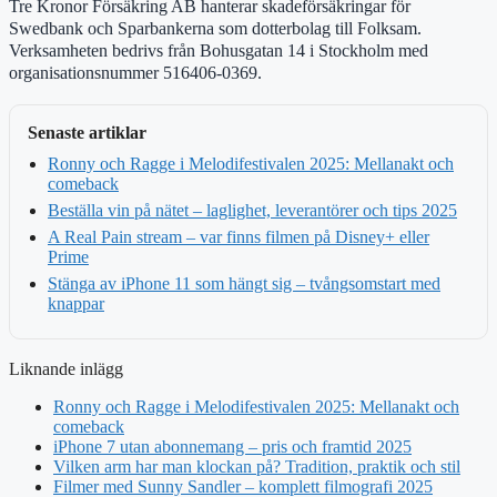
Tre Kronor Försäkring AB hanterar skadeförsäkringar för
Swedbank och Sparbankerna som dotterbolag till Folksam.
Verksamheten bedrivs från Bohusgatan 14 i Stockholm med
organisationsnummer 516406-0369.
Senaste artiklar
Ronny och Ragge i Melodifestivalen 2025: Mellanakt och
comeback
Beställa vin på nätet – laglighet, leverantörer och tips 2025
A Real Pain stream – var finns filmen på Disney+ eller
Prime
Stänga av iPhone 11 som hängt sig – tvångsomstart med
knappar
Liknande inlägg
Ronny och Ragge i Melodifestivalen 2025: Mellanakt och
comeback
iPhone 7 utan abonnemang – pris och framtid 2025
Vilken arm har man klockan på? Tradition, praktik och stil
Filmer med Sunny Sandler – komplett filmografi 2025