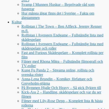
2025
Svamp I Munnen Huskur – Beprövade råd som
fungerar
Hur många älgar finns det i Sverige – Fakta om
älgstammen
Kultur
Rollistan i The Town – Ben Affleck, Jeremy Renner
m.fl.
Rollistan i Avengers Endgame – Fullständig lista med
skådespelare
Rollistan i Avengers Endgame – Fullständig lista med
skådespelare och roller
Fast and Furious Skådespelare – Komplett rollista per
film
Filmer med Rhona Mitra – Fullständig filmografi och
TV-roller
Kung Fu Panda 2 – Streama online, rollista och
svenska röster
Anna-Lena Brundin – Komiker, författare och
Greveholm-stjärna
På Rymmen Hjalle Och Heavy – Så gick flykten till
Kick-Ass 2 – Handling, skådespelare och var du ser
filmen
Filmer med Lily-Rose Depp – Komplett lista & bästa
rollerna