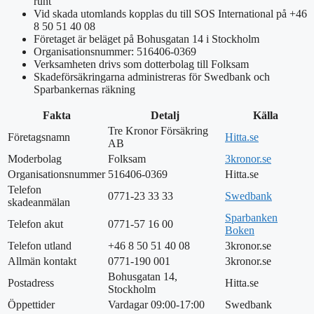
runt
Vid skada utomlands kopplas du till SOS International på +46
8 50 51 40 08
Företaget är beläget på Bohusgatan 14 i Stockholm
Organisationsnummer: 516406-0369
Verksamheten drivs som dotterbolag till Folksam
Skadeförsäkringarna administreras för Swedbank och
Sparbankernas räkning
Fakta
Detalj
Källa
Tre Kronor Försäkring
Företagsnamn
Hitta.se
AB
Moderbolag
Folksam
3kronor.se
Organisationsnummer
516406-0369
Hitta.se
Telefon
0771-23 33 33
Swedbank
skadeanmälan
Sparbanken
Telefon akut
0771-57 16 00
Boken
Telefon utland
+46 8 50 51 40 08
3kronor.se
Allmän kontakt
0771-190 001
3kronor.se
Bohusgatan 14,
Postadress
Hitta.se
Stockholm
Öppettider
Vardagar 09:00-17:00
Swedbank