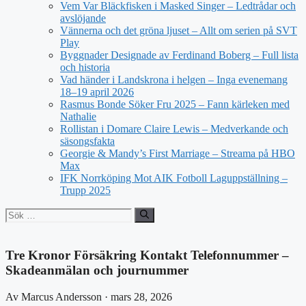
Vem Var Bläckfisken i Masked Singer – Ledtrådar och
avslöjande
Vännerna och det gröna ljuset – Allt om serien på SVT
Play
Byggnader Designade av Ferdinand Boberg – Full lista
och historia
Vad händer i Landskrona i helgen – Inga evenemang
18–19 april 2026
Rasmus Bonde Söker Fru 2025 – Fann kärleken med
Nathalie
Rollistan i Domare Claire Lewis – Medverkande och
säsongsfakta
Georgie & Mandy’s First Marriage – Streama på HBO
Max
IFK Norrköping Mot AIK Fotboll Laguppställning –
Trupp 2025
Sök
efter:
Tre Kronor Försäkring Kontakt Telefonnummer –
Skadeanmälan och journummer
Av Marcus Andersson · mars 28, 2026