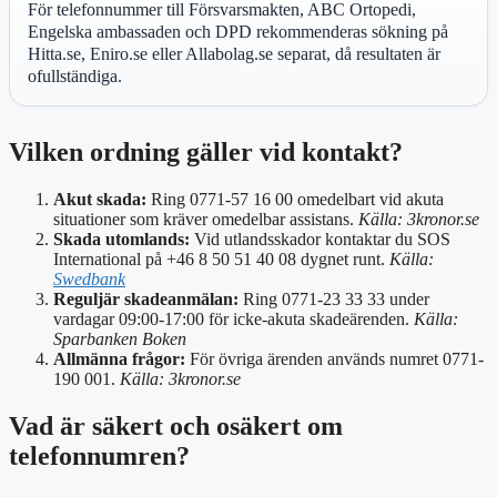
För telefonnummer till Försvarsmakten, ABC Ortopedi,
Engelska ambassaden och DPD rekommenderas sökning på
Hitta.se, Eniro.se eller Allabolag.se separat, då resultaten är
ofullständiga.
Vilken ordning gäller vid kontakt?
Akut skada:
Ring 0771-57 16 00 omedelbart vid akuta
situationer som kräver omedelbar assistans.
Källa: 3kronor.se
Skada utomlands:
Vid utlandsskador kontaktar du SOS
International på +46 8 50 51 40 08 dygnet runt.
Källa:
Swedbank
Reguljär skadeanmälan:
Ring 0771-23 33 33 under
vardagar 09:00-17:00 för icke-akuta skadeärenden.
Källa:
Sparbanken Boken
Allmänna frågor:
För övriga ärenden används numret 0771-
190 001.
Källa: 3kronor.se
Vad är säkert och osäkert om
telefonnumren?