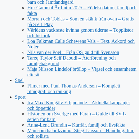
barn och Jämtlandsgård
Hur Gammal Är Putin 2025 – Födelsedatum, familj och
fakta
Morran och Tobias – Som en skänk från ovan – Gratis
på SVT Play
Världens vackraste kvinna genom tiderna – Topplistor
och historik
Loa Falkman Calle Schewens Vals – Text, Ackord och
Noter
Nils van der Poel – Från OS-guld till Svensson
Tareq Taylor Seif Daoudi – Återförening och
familjebakgrund
Maja Nilsson Lindelöf bröllop – Vigsel och ensamheten
efteråt
Spel
Filmer med Paul Thomas Anderson – Komplett
filmografi och ranking
Sport
Ica Maxi Kungälv Erbjudande – Aktuella kampanjer
och öppettider
Historien om Sverige med Farah – Guide till SVT-
serien för barn
Anna-Lena Brundin – Karriär, familj och livsfakta
Män som hatar kvinnor Stieg Larsson – Handling, film
och rollista