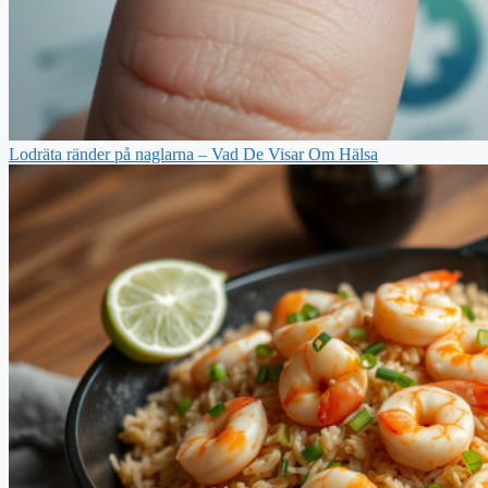
Lodräta ränder på naglarna – Vad De Visar Om Hälsa