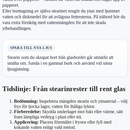
papperet.
Efter borttagning av själva stearinet rengör du ytan med ljummet
vatten och diskmedel för att avlägsna fettresterna. På träbord bör du
vara extra försiktig med vattenmängden för att inte skada
ytbehandlingen.
SPARA TILL NYA LJUS
Stearin som du skrapat bort från glasbordet går utmärkt att
smälta om. Samla i en gammal burk och använd vid nästa
ljusgjutning.
Tidslinje: Från stearinrester till rent glas
Bedömning:
Inspektera mängden stearin och ytmaterial – välj
frys för tjocka lager, vatten för ihåliga lyktor.
Förberedelse:
Skydda underlaget mot fukt eller värme, sätt
fram lämpliga verktyg i plast eller trä.
Applicering:
Placera föremålet i frysen eller fyll med
kokande vatten enligt vald metod.