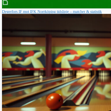
Degerfors IF mot IFK Norrköping tidslinje – matcher & statistik