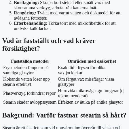
Borttagning:
Skrapa bort stelnat eller smält vax med
skonsamma verktyg, arbeta från kanterna inåt.
Rengöring:
Tvätta med varmt vatten och diskmedel för att
avlägsna fettrester.
Efterbehandling:
Torka torrt med mikrofiberduk för att
undvika kalkfläckar.
Vad är fastställt och vad kräver
försiktighet?
Fastställda metoder
Områden med osäkerhet
Frysmetoden fungerar på
Exakt tid i frysen för olika
samtliga glasytor
vaxtjocklekar
Kokande vatten löser upp
Om färgat vax missfärgar vissa
stearin effektivt
glastyper
Huruvida mikrovågsugn fungerar (ej
Plastverktyg förhindrar repor
rekommenderat)
Stearin skadar avloppssystem
Effekten av ättika på antika glasytor
Bakgrund: Varför fastnar stearin så hårt?
Stearin är ett fast fett som vid uppvärmning övergår till vätska och