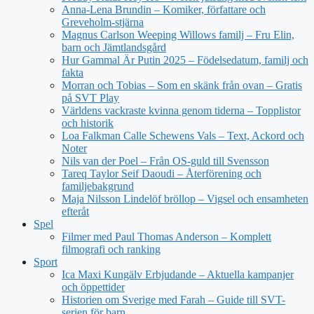
Anna-Lena Brundin – Komiker, författare och
Greveholm-stjärna
Magnus Carlson Weeping Willows familj – Fru Elin,
barn och Jämtlandsgård
Hur Gammal Är Putin 2025 – Födelsedatum, familj och
fakta
Morran och Tobias – Som en skänk från ovan – Gratis
på SVT Play
Världens vackraste kvinna genom tiderna – Topplistor
och historik
Loa Falkman Calle Schewens Vals – Text, Ackord och
Noter
Nils van der Poel – Från OS-guld till Svensson
Tareq Taylor Seif Daoudi – Återförening och
familjebakgrund
Maja Nilsson Lindelöf bröllop – Vigsel och ensamheten
efteråt
Spel
Filmer med Paul Thomas Anderson – Komplett
filmografi och ranking
Sport
Ica Maxi Kungälv Erbjudande – Aktuella kampanjer
och öppettider
Historien om Sverige med Farah – Guide till SVT-
serien för barn