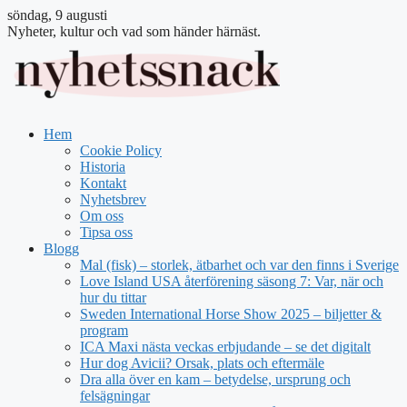
söndag, 9 augusti
Nyheter, kultur och vad som händer härnäst.
Hem
Cookie Policy
Historia
Kontakt
Nyhetsbrev
Om oss
Tipsa oss
Blogg
Mal (fisk) – storlek, ätbarhet och var den finns i Sverige
Love Island USA återförening säsong 7: Var, när och
hur du tittar
Sweden International Horse Show 2025 – biljetter &
program
ICA Maxi nästa veckas erbjudande – se det digitalt
Hur dog Avicii? Orsak, plats och eftermäle
Dra alla över en kam – betydelse, ursprung och
felsägningar