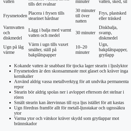
vatten
minuter
vatten, sked, sil
tills det svalnar
30 minuter
Placera i frysen tills
Frys, plastsked
Frysmetoden
till över
stearinet hårdnar
eller träsked
natten
Varmvatten
Diskbalja,
Lägg i balja med varmt
och
30 minuter
svamp,
vatten och medel
diskmedel
diskmedel
Värm i ugn tills vaxet
Ugn,
Ugn på låg
10–20
smälter, ställ på
bakplåtspapper,
värme
minuter
bakplåtspapper
grytlapp
Kokande vatten är snabbast för tjocka lager stearin i ljuslyktor
Frysmetoden är den skonsammaste mot glaset och kräver inga
kemikalier
Använd aldrig vassa metallverktyg för att undvika permanenta
repor
Stearin bör aldrig spolas ner i avloppet eftersom det stelnar i
rören
Smält stearin kan återvinnas till nya ljus istället för att kastas
Ugn föredras framför allt för metall-ljusstakar och ugnssäkra
ytor
Varma ytor och vätskor kräver skydd som grytlappar mot
brännskador