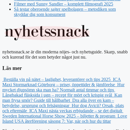
Filmer med Sunny Sandler – komplett filmografi 2025
Så testar oberoende sajter spelbolagen – metodiken som
skyddar dig som konsument
nyhetssnack.se är din moderna nöjes- och nyhetsguide. Skarp, snabb
och kurerad för det som betyder något just nu.
Läs mer
Beställa vin på nätet – laglighet, leverantörer och tips 2025
ICA
Maxi Stormarknad Göteborg – priser, öppettider & jämförelse
Hur
mycket djupsömn ska man ha? Normalt antal timmar och tips
Långbakad fläsksida i ugn – recept för mört och krispig svål
Kan
man frysa smör? Guide till hållbarhet
Dra alla över en kam –
betydelse, ursprung och felsägningar
Hur dog Avicii? Orsak, plats
och eftermäle
ICA Maxi nästa veckas erbjudande – se det digitalt
Sweden International Horse Show 2025 – biljetter & program
Love
Island USA återförening säsong 7: Var, när och hur du tittar