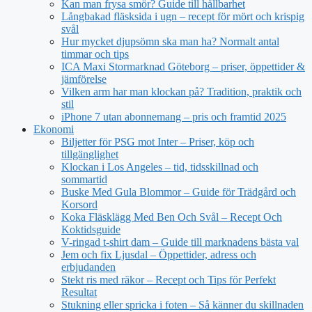
Kan man frysa smör? Guide till hållbarhet
Långbakad fläsksida i ugn – recept för mört och krispig
svål
Hur mycket djupsömn ska man ha? Normalt antal
timmar och tips
ICA Maxi Stormarknad Göteborg – priser, öppettider &
jämförelse
Vilken arm har man klockan på? Tradition, praktik och
stil
iPhone 7 utan abonnemang – pris och framtid 2025
Ekonomi
Biljetter för PSG mot Inter – Priser, köp och
tillgänglighet
Klockan i Los Angeles – tid, tidsskillnad och
sommartid
Buske Med Gula Blommor – Guide för Trädgård och
Korsord
Koka Fläsklägg Med Ben Och Svål – Recept Och
Koktidsguide
V-ringad t-shirt dam – Guide till marknadens bästa val
Jem och fix Ljusdal – Öppettider, adress och
erbjudanden
Stekt ris med räkor – Recept och Tips för Perfekt
Resultat
Stukning eller spricka i foten – Så känner du skillnaden