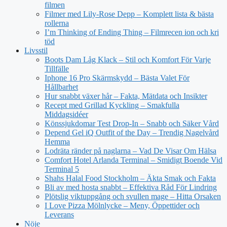
filmen
Filmer med Lily-Rose Depp – Komplett lista & bästa
rollerna
I’m Thinking of Ending Thing – Filmrecen ion och kri
töd
Livsstil
Boots Dam Låg Klack – Stil och Komfort För Varje
Tillfälle
Iphone 16 Pro Skärmskydd – Bästa Valet För
Hållbarhet
Hur snabbt växer hår – Fakta, Mätdata och Insikter
Recept med Grillad Kyckling – Smakfulla
Middagsidéer
Könssjukdomar Test Drop-In – Snabb och Säker Vård
Depend Gel iQ Outfit of the Day – Trendig Nagelvård
Hemma
Lodräta ränder på naglarna – Vad De Visar Om Hälsa
Comfort Hotel Arlanda Terminal – Smidigt Boende Vid
Terminal 5
Shahs Halal Food Stockholm – Äkta Smak och Fakta
Bli av med hosta snabbt – Effektiva Råd För Lindring
Plötslig viktuppgång och svullen mage – Hitta Orsaken
I Love Pizza Mölnlycke – Meny, Öppettider och
Leverans
Nöje