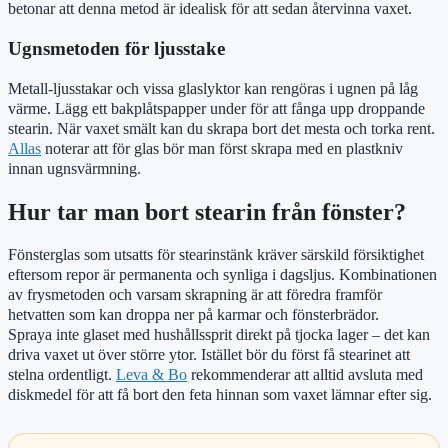
betonar att denna metod är idealisk för att sedan återvinna vaxet.
Ugnsmetoden för ljusstake
Metall-ljusstakar och vissa glaslyktor kan rengöras i ugnen på låg
värme. Lägg ett bakplåtspapper under för att fånga upp droppande
stearin. När vaxet smält kan du skrapa bort det mesta och torka rent.
Allas
noterar att för glas bör man först skrapa med en plastkniv
innan ugnsvärmning.
Hur tar man bort stearin från fönster?
Fönsterglas som utsatts för stearinstänk kräver särskild försiktighet
eftersom repor är permanenta och synliga i dagsljus. Kombinationen
av frysmetoden och varsam skrapning är att föredra framför
hetvatten som kan droppa ner på karmar och fönsterbrädor.
Spraya inte glaset med hushållssprit direkt på tjocka lager – det kan
driva vaxet ut över större ytor. Istället bör du först få stearinet att
stelna ordentligt.
Leva & Bo
rekommenderar att alltid avsluta med
diskmedel för att få bort den feta hinnan som vaxet lämnar efter sig.