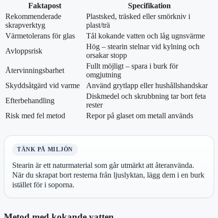
Faktapost
Specifikation
Rekommenderade
Plastsked, träsked eller smörkniv i
skrapverktyg
plast/trä
Värmetolerans för glas
Tål kokande vatten och låg ugnsvärme
Hög – stearin stelnar vid kylning och
Avloppsrisk
orsakar stopp
Fullt möjligt – spara i burk för
Återvinningsbarhet
omgjutning
Skyddsåtgärd vid varme
Använd grytlapp eller hushållshandskar
Diskmedel och skrubbning tar bort feta
Efterbehandling
rester
Risk med fel metod
Repor på glaset om metall används
TÄNK PÅ MILJÖN
Stearin är ett naturmaterial som går utmärkt att återanvända.
När du skrapat bort resterna från ljuslyktan, lägg dem i en burk
istället för i soporna.
Metod med kokande vatten