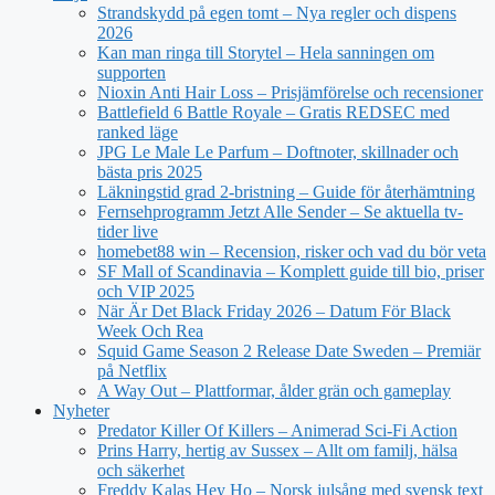
Strandskydd på egen tomt – Nya regler och dispens
2026
Kan man ringa till Storytel – Hela sanningen om
supporten
Nioxin Anti Hair Loss – Prisjämförelse och recensioner
Battlefield 6 Battle Royale – Gratis REDSEC med
ranked läge
JPG Le Male Le Parfum – Doftnoter, skillnader och
bästa pris 2025
Läkningstid grad 2-bristning – Guide för återhämtning
Fernsehprogramm Jetzt Alle Sender – Se aktuella tv-
tider live
homebet88 win – Recension, risker och vad du bör veta
SF Mall of Scandinavia – Komplett guide till bio, priser
och VIP 2025
När Är Det Black Friday 2026 – Datum För Black
Week Och Rea
Squid Game Season 2 Release Date Sweden – Premiär
på Netflix
A Way Out – Plattformar, ålder grän och gameplay
Nyheter
Predator Killer Of Killers – Animerad Sci-Fi Action
Prins Harry, hertig av Sussex – Allt om familj, hälsa
och säkerhet
Freddy Kalas Hey Ho – Norsk julsång med svensk text