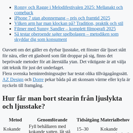
Ronny och Ragge i Melodifestivalen 2025: Mellanakt och
comeback
iPhone 7 utan abonnemang – pris och framtid 2025
Vilken arm har man klockan på? Tradition, praktik och stil
Filmer med Sunny Sandler – komplett filmografi 2025
Så testar oberoende sajter spelbolagen – metodiken som
skyddar dig som konsument
Oavsett om det gäller en dyrbar ljusstake, ett fönster där ljuset stått
för nära, eller ett glasbord som fått droppar på sig, finns det
beprövade metoder för att återställa ytan. Det viktigaste är att välja
rätt teknik för just det underlaget.
Flera svenska heminredningssajter har testat olika tillvägagångssätt.
AZ Design
och
Dorre
pekar båda på att skonsam värme eller kyla är
nyckeln till framgång.
Hur får man bort stearin från ljuslykta
och ljusstake?
Metod
Genomförande
Tidsåtgång
Materialbehov
Fyll behållaren med
Kokande
15–30
Kokande
kokande vatten, låt stå