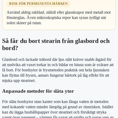
RISK FÖR PERMANENTA MÄRKEN
Använd aldrig rakblad, stålull eller glasskrapor med metall mot
fönsterglas. Även mikroskopiska repor kan synas tydligt när
solen skiner på rutan.
Så får du bort stearin från glasbord och
bord?
Glasbord och lackade träbord där ljus stått kräver snabb åtgärd för
att undvika att vaxet torkar in och bildar en hinna som är svårare att
få bort. För bordsytor är frysmetoden praktisk om hela ljusstaken
kan flyttas till frysen, annars fungerar hårtork på låg effekt för att
mjuka upp stearinet.
Anpassade metoder för släta ytor
För släta bordsytor utan kanter som kan fånga vatten är metoden
med kokande vatten mindre lämplig på grund av rinnrisken. Istället
kan du lägga hushållspapper över stearinet och försiktigt stryka
varmt över papperet – värmen får vaxet att smälta och sugas upp av