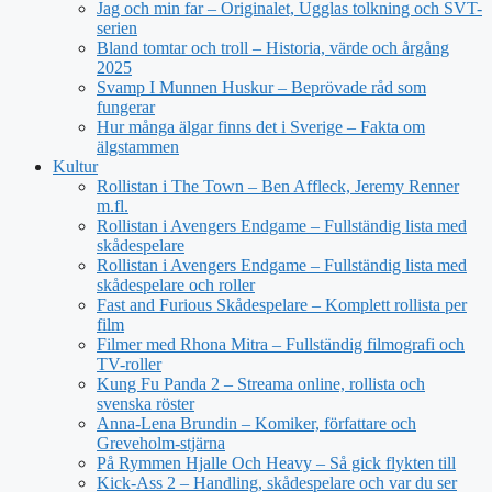
Jag och min far – Originalet, Ugglas tolkning och SVT-
serien
Bland tomtar och troll – Historia, värde och årgång
2025
Svamp I Munnen Huskur – Beprövade råd som
fungerar
Hur många älgar finns det i Sverige – Fakta om
älgstammen
Kultur
Rollistan i The Town – Ben Affleck, Jeremy Renner
m.fl.
Rollistan i Avengers Endgame – Fullständig lista med
skådespelare
Rollistan i Avengers Endgame – Fullständig lista med
skådespelare och roller
Fast and Furious Skådespelare – Komplett rollista per
film
Filmer med Rhona Mitra – Fullständig filmografi och
TV-roller
Kung Fu Panda 2 – Streama online, rollista och
svenska röster
Anna-Lena Brundin – Komiker, författare och
Greveholm-stjärna
På Rymmen Hjalle Och Heavy – Så gick flykten till
Kick-Ass 2 – Handling, skådespelare och var du ser