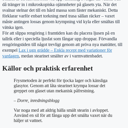
då tränger in i mikroskopiska ojämnheter på glasets yta. När det
svalnar stelnar det till en hård massa som fäster mekaniskt. Detta
förklarar varför enbart torkning med trasa sällan räcker – vaxet
måste antingen lossas genom krympning vid kyla eller smältas till
vätska igen.
För att slippa rengöring i framtiden kan du placera ljusen på en
tallrik eller i speciella ljusfat som fångar upp droppar. Förvandla
rengöringstiden till något trevligt genom att pröva nya maträtter, till
exempel
Lax i ugn grädde – Enkla recept med variationer för
vardagen
, medan stearinet smälter av i varmvattenbadet.
Källor och praktisk erfarenhet
Frysmetoden är perfekt för tjocka lager och känsliga
glasytor. Genom att låta stearinet krympa lossar det
greppet om glaset utan mekanisk påfrestning.
– Dorre, inredningsblogg
Var noga med att aldrig hälla smält stearin i avloppet.
Använd en sil för att fånga upp det smälta vaxet när du
häljer ut vattnet.