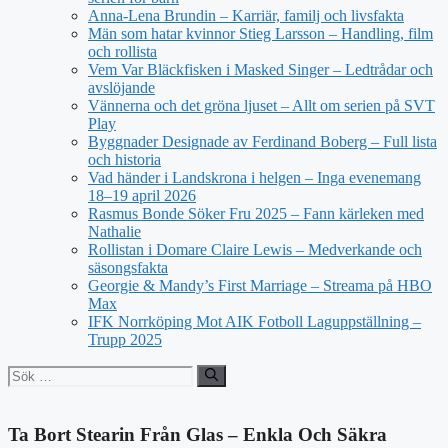
Anna-Lena Brundin – Karriär, familj och livsfakta
Män som hatar kvinnor Stieg Larsson – Handling, film
och rollista
Vem Var Bläckfisken i Masked Singer – Ledtrådar och
avslöjande
Vännerna och det gröna ljuset – Allt om serien på SVT
Play
Byggnader Designade av Ferdinand Boberg – Full lista
och historia
Vad händer i Landskrona i helgen – Inga evenemang
18–19 april 2026
Rasmus Bonde Söker Fru 2025 – Fann kärleken med
Nathalie
Rollistan i Domare Claire Lewis – Medverkande och
säsongsfakta
Georgie & Mandy’s First Marriage – Streama på HBO
Max
IFK Norrköping Mot AIK Fotboll Laguppställning –
Trupp 2025
Sök
efter:
Ta Bort Stearin Från Glas – Enkla Och Säkra