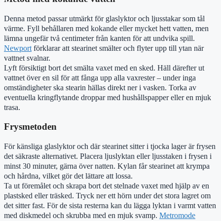
Denna metod passar utmärkt för glaslyktor och ljusstakar som tål
värme. Fyll behållaren med kokande eller mycket hett vatten, men
lämna ungefär två centimeter från kanten för att undvika spill.
Newport
förklarar att stearinet smälter och flyter upp till ytan när
vattnet svalnar.
Lyft försiktigt bort det smälta vaxet med en sked. Häll därefter ut
vattnet över en sil för att fånga upp alla vaxrester – under inga
omständigheter ska stearin hällas direkt ner i vasken. Torka av
eventuella kringflytande droppar med hushållspapper eller en mjuk
trasa.
Frysmetoden
För känsliga glaslyktor och där stearinet sitter i tjocka lager är frysen
det säkraste alternativet. Placera ljuslyktan eller ljusstaken i frysen i
minst 30 minuter, gärna över natten. Kylan får stearinet att krympa
och hårdna, vilket gör det lättare att lossa.
Ta ut föremålet och skrapa bort det stelnade vaxet med hjälp av en
plastsked eller träsked. Tryck ner ett hörn under det stora lagret om
det sitter fast. För de sista resterna kan du lägga lyktan i varmt vatten
med diskmedel och skrubba med en mjuk svamp.
Metromode