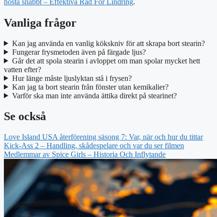
hosta snabbt – Effektiva Råd För Lindring
.
Vanliga frågor
Kan jag använda en vanlig kökskniv för att skrapa bort stearin?
Fungerar frysmetoden även på färgade ljus?
Går det att spola stearin i avloppet om man spolar mycket hett
vatten efter?
Hur länge måste ljuslyktan stå i frysen?
Kan jag ta bort stearin från fönster utan kemikalier?
Varför ska man inte använda ättika direkt på stearinet?
Se också
Love Island USA återförening säsong 7: Var, när och hur du tittar
Kick-Ass 2 – Handling, skådespelare och var du ser filmen
Medlemmar av Spice Girls – Historia Och Inflytande